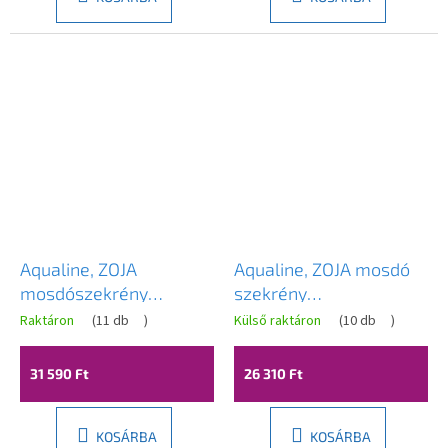
Aqualine, ZOJA
Aqualine, ZOJA mosdó
mosdószekrény
szekrény
40x50x32cm, 1xajtós,
39,5x50x22cm, platina
Raktáron
(
11 db
)
Külső raktáron
(
10 db
)
fehér, 51048A
tölgy, 51049DP
31 590 Ft
26 310 Ft
KOSÁRBA
KOSÁRBA