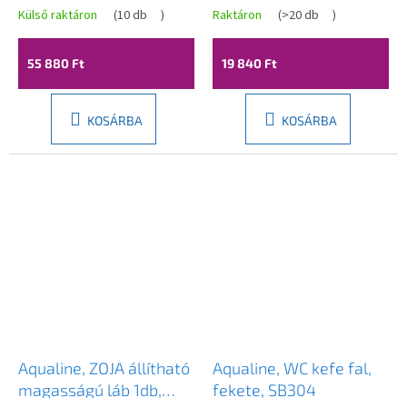
tükrös sarokszekrény
cm, fehér, DD4022
Külső raktáron
(
10 db
)
Raktáron
(
>20 db
)
35x78x35cm, fehér,
50352
55 880 Ft
19 840 Ft
KOSÁRBA
KOSÁRBA
Aqualine, ZOJA állítható
Aqualine, WC kefe fal,
magasságú láb 1db,
fekete, SB304