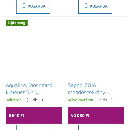
KOSÁRBA
KOSÁRBA
Újdonság
Aqualine, Mosogató
Sapho, ZOJA
kimenet 5/4",
mosdószekrény
kattanásos, nagy dugó,
42x74x25cm, platina
Raktáron
(
11 db
)
Külső raktáron
(
5 db
)
vastagság 30-45 mm,
tölgy, 51144
bronz, TF7001A
6 640 Ft
40 080 Ft