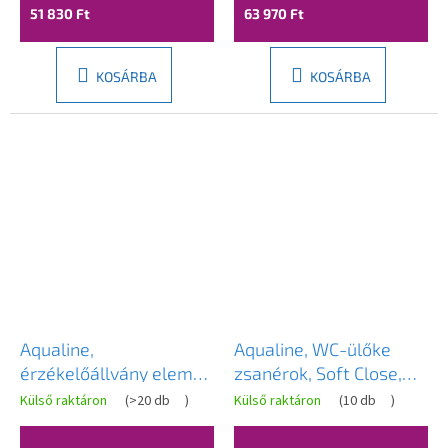
51 830 Ft
63 970 Ft
KOSÁRBA
KOSÁRBA
Aqualine,
Aqualine, WC-ülőke
érzékelőállvány elem
zsanérok, Soft Close,
6V DC (4xAA), csiszolt
NDPT520-3
Külső raktáron
(
>20 db
)
Külső raktáron
(
10 db
)
acél, PS608