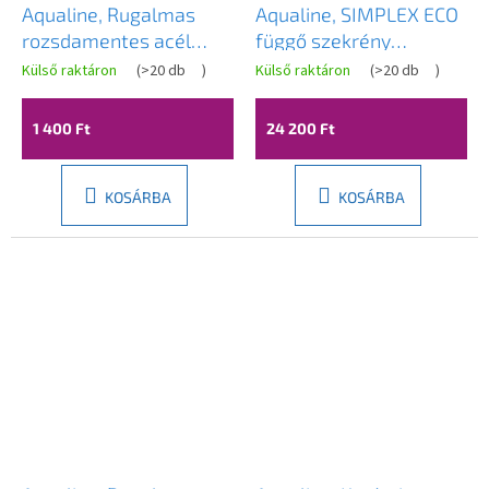
Aqualine, Rugalmas
Aqualine, SIMPLEX ECO
rozsdamentes acél
függő szekrény
tömlő M10x3/8", 60cm,
50x60x24cm, SIME530
Külső raktáron
(
>20 db
)
Külső raktáron
(
>20 db
)
A
33356B
termék
átlagos
1 400 Ft
24 200 Ft
értékelése
5-
ből
3,9
KOSÁRBA
KOSÁRBA
csillag.