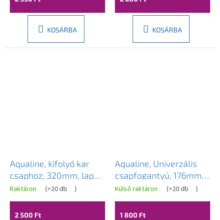
KOSÁRBA
KOSÁRBA
Aqualine, kifolyó kar
Aqualine, Univerzális
csaphoz, 320mm, lapos,
csapfogantyú, 176mm,
króm, 43991
U-típus, króm, 15U110
Raktáron
(
>20 db
)
Külső raktáron
(
>20 db
)
2 500 Ft
1 800 Ft