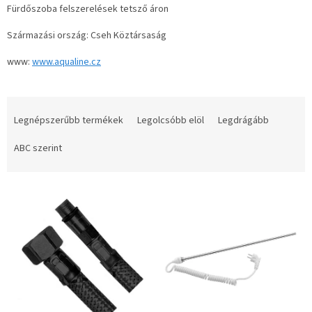
Fürdőszoba felszerelések tetsző áron
Származási ország: Cseh Köztársaság
www:
www.aqualine.cz
T
e
Legnépszerűbb termékek
Legolcsóbb elöl
Legdrágább
r
m
ABC szerint
é
k
T
e
e
k
r
r
m
e
é
n
k
d
e
e
k
z