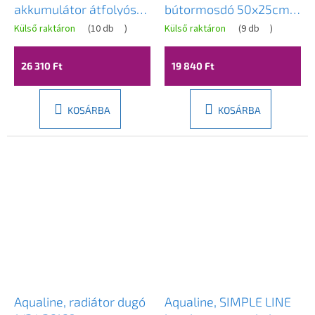
akkumulátor átfolyós
bútormosdó 50x25cm,
vízmelegítővel, 230V, 3
9050
Külső raktáron
(
10 db
)
Külső raktáron
(
9 db
)
kW, rozsdamentes acél,
RT2009
26 310 Ft
19 840 Ft
KOSÁRBA
KOSÁRBA
Aqualine, radiátor dugó
Aqualine, SIMPLE LINE