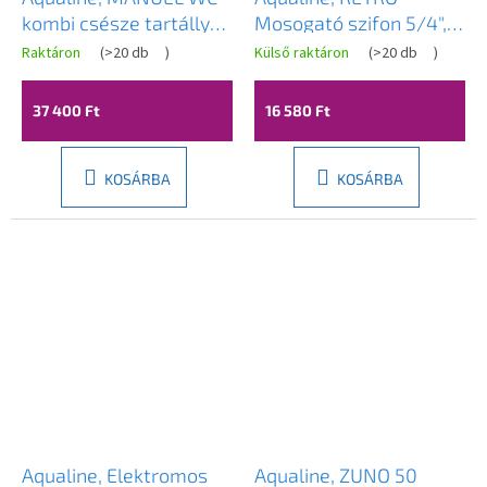
kombi csésze tartállyal,
Mosogató szifon 5/4",
öblítőkészlettel,
hulladék 32mm, sötét
Raktáron
(
>20 db
)
Külső raktáron
(
>20 db
)
kevesebb hulladék,
bronz, 9686
fehér, PS8814
37 400 Ft
16 580 Ft
KOSÁRBA
KOSÁRBA
Aqualine, Elektromos
Aqualine, ZUNO 50