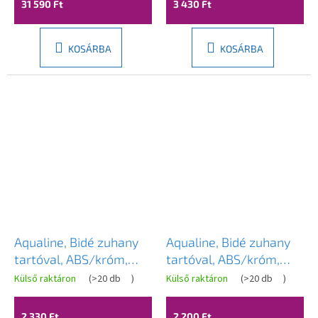
31 590 Ft
3 430 Ft
KOSÁRBA
KOSÁRBA
Aqualine, Bidé zuhany
Aqualine, Bidé zuhany
tartóval, ABS/króm,
tartóval, ABS/króm,
B162
B140
Külső raktáron
(
>20 db
)
Külső raktáron
(
>20 db
)
2 330 Ft
2 200 Ft