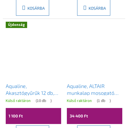
KOSÁRBA
KOSÁRBA
Újdonság
Aqualine,
Aqualine, ALTAIR
Akasztógyűrűk 12 db,
munkalap mosogató
műanyag, fekete,
alatt 78,5x45,7 cm,
Külső raktáron
(
10 db
)
Külső raktáron
(
1 db
)
23038
emporio tölgy, AI880
1 100 Ft
34 400 Ft