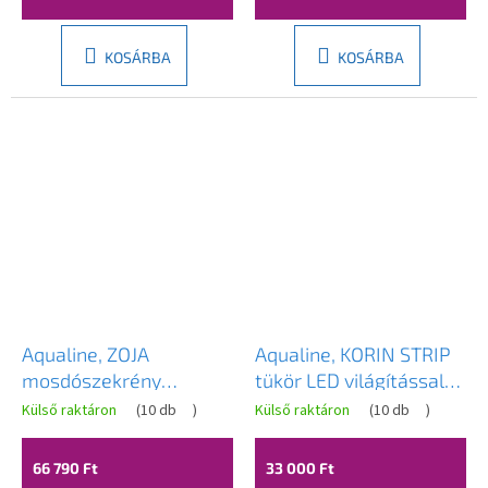
KOSÁRBA
KOSÁRBA
Aqualine, ZOJA
Aqualine, KORIN STRIP
mosdószekrény
tükör LED világítással
40,5x74x40,5 cm, fehér,
50x70x12cm, platina
Külső raktáron
(
10 db
)
Külső raktáron
(
10 db
)
50345
tölgy, KO995S
66 790 Ft
33 000 Ft