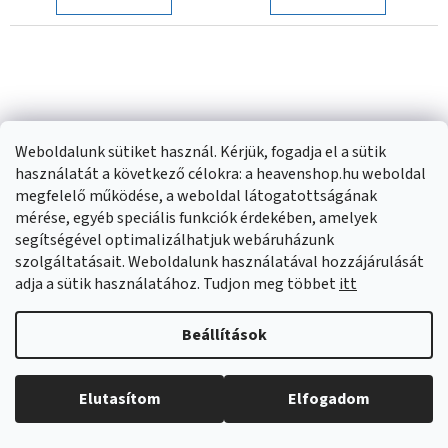
Weboldalunk sütiket használ. Kérjük, fogadja el a sütik
használatát a következő célokra: a heavenshop.hu weboldal
megfelelő működése, a weboldal látogatottságának
mérése, egyéb speciális funkciók érdekében, amelyek
segítségével optimalizálhatjuk webáruházunk
Aqualine, Függesztett
Aqualine, WEGA tükör
szolgáltatásait. Weboldalunk használatával hozzájárulását
adja a sütik használatához. Tudjon meg többet
itt
mosogató 55x37cm,
65x90cm, lekerekített,
műanyag, fehér, PI5052
polcokkal, 65028
Külső raktáron
(
>20 db
)
Külső raktáron
(
10 db
)
Beállítások
19 840 Ft
36 030 Ft
Elutasítom
Elfogadom
KOSÁRBA
KOSÁRBA