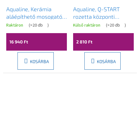
Aqualine, Kerámia
Aqualine, Q-START
aláépíthető mosogató
rozetta központi
52x45cm, fehér, 55227
csatlakozáshoz,
Raktáron
(
>20 db
)
Külső raktáron
(
>20 db
)
műanyag, matt fekete,
QS515B
16 940 Ft
2 810 Ft
KOSÁRBA
KOSÁRBA