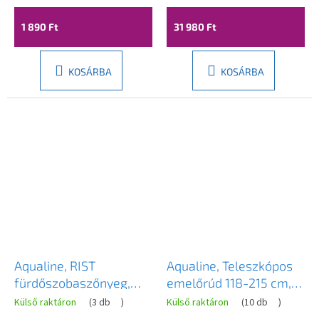
120cm, 33162
1 890 Ft
31 980 Ft
KOSÁRBA
KOSÁRBA
Aqualine, RIST
Aqualine, Teleszkópos
fürdőszobaszőnyeg,
emelőrúd 118-215 cm,
50x80cm, 100%
fekete, 4061B
Külső raktáron
(
3 db
)
Külső raktáron
(
10 db
)
poliészter,