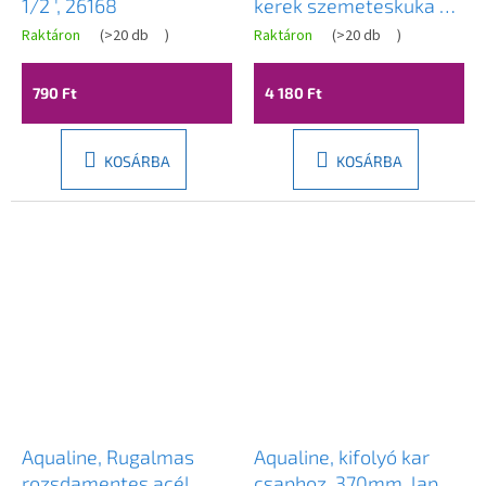
1/2 ', 26168
kerek szemeteskuka 5l,
polírozott
Raktáron
(
>20 db
)
Raktáron
(
>20 db
)
rozsdamentes acél,
27105
790 Ft
4 180 Ft
KOSÁRBA
KOSÁRBA
Aqualine, Rugalmas
Aqualine, kifolyó kar
rozsdamentes acél
csaphoz, 370mm, lapos,