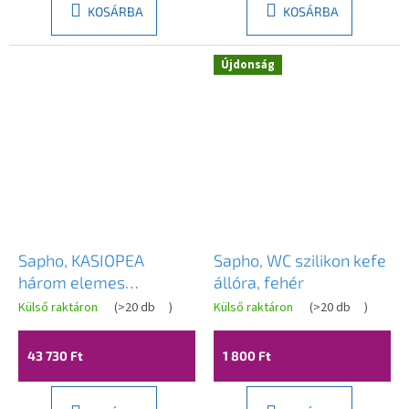
KOSÁRBA
KOSÁRBA
Újdonság
Sapho, KASIOPEA
Sapho, WC szilikon kefe
három elemes
állóra, fehér
csaptelep kád széléhez,
Külső raktáron
(
>20 db
)
Külső raktáron
(
>20 db
)
króm
43 730 Ft
1 800 Ft