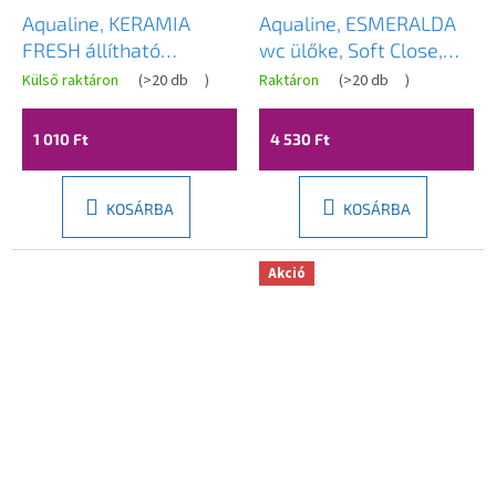
Aqualine, KERAMIA
Aqualine, ESMERALDA
FRESH állítható
wc ülőke, Soft Close,
magasságú láb 100-
fehér, ES8816
Külső raktáron
(
>20 db
)
Raktáron
(
>20 db
)
110mm, fekete matt,
10077B
1 010 Ft
4 530 Ft
KOSÁRBA
KOSÁRBA
Akció