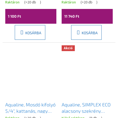
króm, 10078
Raktáron
(
>20 db
)
Raktáron
(
>20 db
)
1 100 Ft
11 740 Ft
KOSÁRBA
KOSÁRBA
Akció
Aqualine, Mosdó kifolyó
Aqualine, SIMPLEX ECO
5/4", kattanás, nagy
alacsony szekrény
dugó, vastagság 30-45
50x86x30cm, SIME540