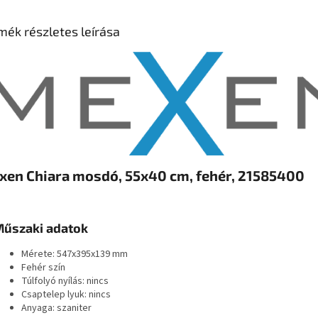
mék részletes leírása
xen Chiara mosdó, 55x40 cm, fehér, 21585400
űszaki adatok
Mérete: 547x395x139 mm
Fehér szín
Túlfolyó nyílás: nincs
Csaptelep lyuk: nincs
Anyaga: szaniter