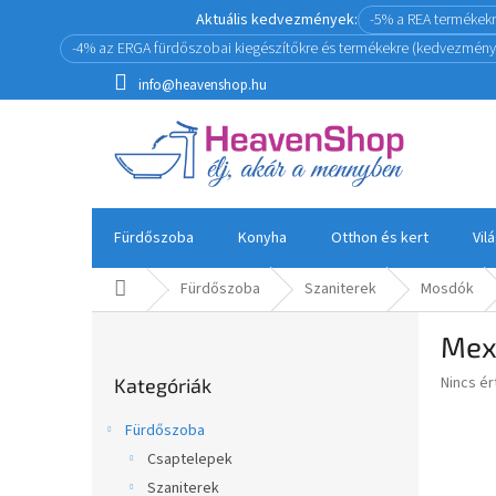
Ugrás
Aktuális kedvezmények:
-5% a REA termékek
a
-4% az ERGA fürdőszobai kiegészítőkre és termékekre (kedvezmény
fő
tartalomhoz
info@heavenshop.hu
Fürdőszoba
Konyha
Otthon és kert
Vil
Kezdőlap
Fürdőszoba
Szaniterek
Mosdók
O
Mex
l
Kategóriák
d
A
Nincs é
Kategóriák
átugrása
a
termék
l
átlagos
Fürdőszoba
s
értékel
Csaptelepek
5-
ó
ből
Szaniterek
p