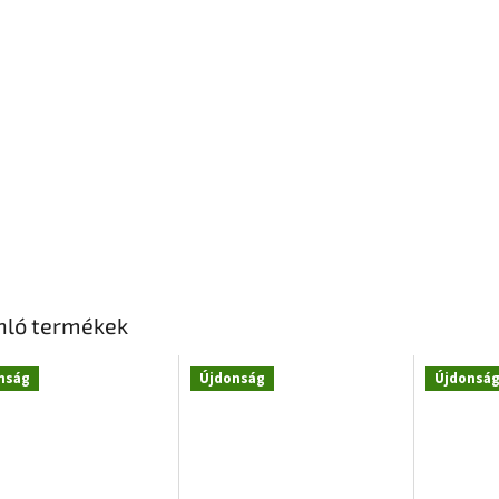
nló termékek
nság
Újdonság
Újdonsá
nka
Novinka
Novinka