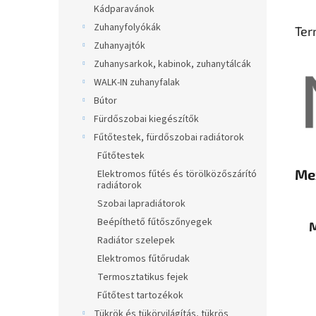
Kádparavánok
Zuhanyfolyókák
Ter
Zuhanyajtók
Zuhanysarkok, kabinok, zuhanytálcák
WALK-IN zuhanyfalak
Bútor
Fürdőszobai kiegészítők
Fűtőtestek, fürdőszobai radiátorok
Fűtőtestek
Me
Elektromos fűtés és törölközőszárító
radiátorok
Szobai lapradiátorok
Beépíthető fűtőszőnyegek
M
Radiátor szelepek
Elektromos fűtőrudak
Termosztatikus fejek
Fűtőtest tartozékok
Tükrök és tükörvilágítás, tükrös