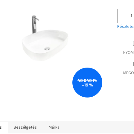
Részlete
NYOM
MEGO
40 040 Ft
–19 %
s
Beszélgetés
Márka