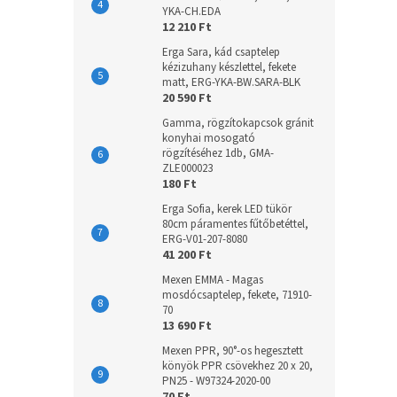
YKA-CH.EDA
12 210 Ft
Erga Sara, kád csaptelep
kézizuhany készlettel, fekete
matt, ERG-YKA-BW.SARA-BLK
20 590 Ft
Gamma, rögzítokapcsok gránit
konyhai mosogató
rögzítéséhez 1db, GMA-
ZLE000023
180 Ft
Erga Sofia, kerek LED tükör
80cm páramentes fűtőbetéttel,
ERG-V01-207-8080
41 200 Ft
Mexen EMMA - Magas
mosdócsaptelep, fekete, 71910-
70
13 690 Ft
Mexen PPR, 90°-os hegesztett
könyök PPR csövekhez 20 x 20,
PN25 - W97324-2020-00