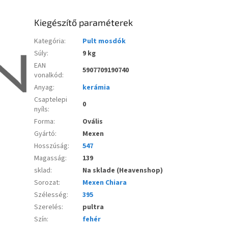
Kiegészítő paraméterek
Kategória
:
Pult mosdók
Súly
:
9 kg
EAN
5907709190740
vonalkód
:
Anyag
:
kerámia
Csaptelepi
0
nyíls
:
Forma
:
Ovális
Gyártó
:
Mexen
Hosszúság
:
547
Magasság
:
139
sklad
:
Na sklade (Heavenshop)
Sorozat
:
Mexen Chiara
Szélesség
:
395
Szerelés
:
pultra
Szín
:
fehér