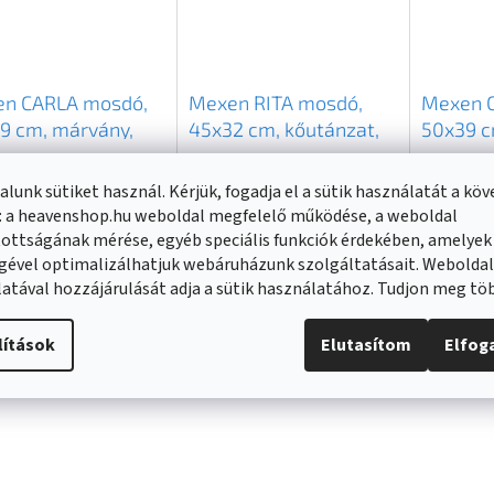
n CARLA mosdó,
Mexen RITA mosdó,
Mexen 
9 cm, márvány,
45x32 cm, kőutánzat,
50x39 c
5091
21084591
215550
raktáron
(
>20 db
)
Külső raktáron
(
>20 db
)
Raktáron
lunk sütiket használ. Kérjük, fogadja el a sütik használatát a kö
: a heavenshop.hu weboldal megfelelő működése, a weboldal
90 Ft
30 990 Ft
34 690 F
ottságának mérése, egyéb speciális funkciók érdekében, amelyek
gével optimalizálhatjuk webáruházunk szolgáltatásait. Webolda
atával hozzájárulását adja a sütik használatához. Tudjon meg t
KOSÁRBA
KOSÁRBA
lítások
Elutasítom
Elfo