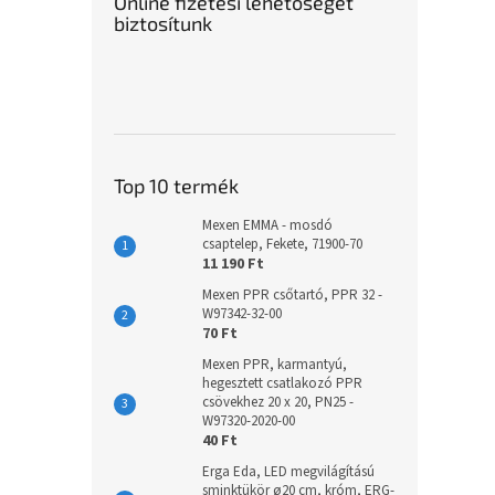
Online fizetési lehetőséget
biztosítunk
Top 10 termék
Mexen EMMA - mosdó
csaptelep, Fekete, 71900-70
11 190 Ft
Mexen PPR csőtartó, PPR 32 -
W97342-32-00
70 Ft
Mexen PPR, karmantyú,
hegesztett csatlakozó PPR
csövekhez 20 x 20, PN25 -
W97320-2020-00
40 Ft
Erga Eda, LED megvilágítású
sminktükör ø20 cm, króm, ERG-