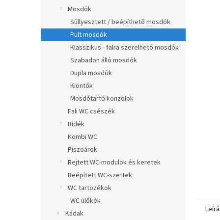
0,0
a
Mosdók
csillag.
n
Süllyesztett / beépíthető mosdók
e
Pult mosdók
l
Klasszikus - falra szerelhető mosdók
Szabadon álló mosdók
Dupla mosdók
Kiöntők
Mosdótartó konzolok
Fali WC csészék
Bidék
Kombi WC
Piszoárok
Rejtett WC-modulok és keretek
Beépített WC-szettek
WC tartozékok
WC ülőkék
Leírá
Kádak