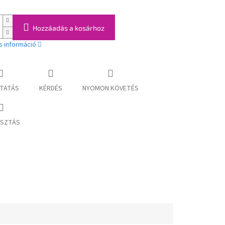
Hozzáadás a kosárhoz
s információ
TATÁS
KÉRDÉS
NYOMON KÖVETÉS
SZTÁS