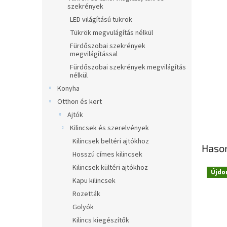
szekrények
LED világítású tükrök
Tükrök megvulágítás nélkül
Fürdőszobai szekrények
megvilágítással
Fürdőszobai szekrények megvilágítás
nélkül
Konyha
Otthon és kert
Ajtók
Kilincsek és szerelvények
Kilincsek beltéri ajtókhoz
Haso
Hosszú címes kilincsek
Kilincsek kültéri ajtókhoz
Újdo
Kapu kilincsek
Novi
Rozetták
Golyók
Kilincs kiegészítők