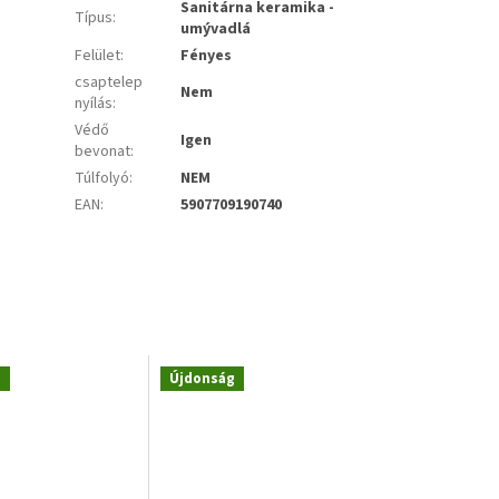
Sanitárna keramika -
Típus
:
umývadlá
Felület
:
Fényes
csaptelep
Nem
nyílás
:
Védő
Igen
bevonat
:
Túlfolyó
:
NEM
EAN
:
5907709190740
g
Újdonság
Novinka