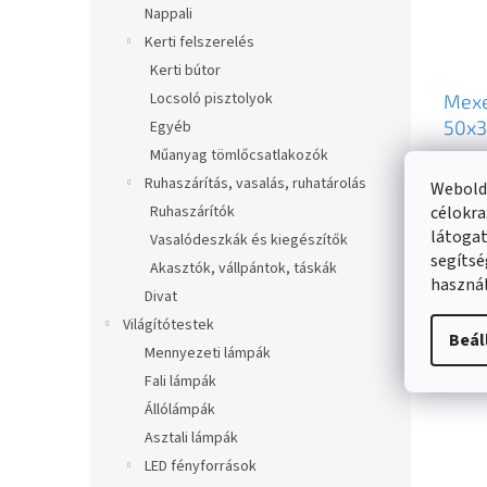
Nappali
Kerti felszerelés
Kerti bútor
Locsoló pisztolyok
Mexe
50x3
Egyéb
2155
Műanyag tömlőcsatlakozók
Külső 
Ruhaszárítás, vasalás, ruhatárolás
Webolda
Ruhaszárítók
célokra
34 6
látogat
Vasalódeszkák és kiegészítők
segítsé
Akasztók, vállpántok, táskák
használ
Divat
Világítótestek
Beál
Mennyezeti lámpák
Fali lámpák
Állólámpák
Asztali lámpák
LED fényforrások