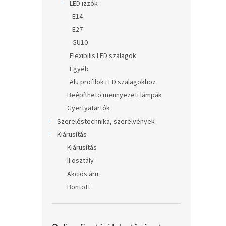
LED izzók
E14
E27
GU10
Flexibilis LED szalagok
Egyéb
Alu profilok LED szalagokhoz
Beépíthető mennyezeti lámpák
Gyertyatartók
Szereléstechnika, szerelvények
Kiárusítás
Kiárusítás
II.osztály
Akciós áru
Bontott