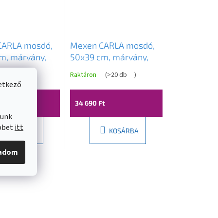
CARLA mosdó,
Mexen CARLA mosdó,
m, márvány,
50x39 cm, márvány,
93
21555092
(
>20 db
)
Raktáron
(
>20 db
)
vetkező
t
34 690 Ft
lunk
öbbet
itt
KOSÁRBA
KOSÁRBA
gadom