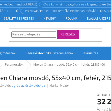
re (kedvezménykód: REA-5)
-5% a konyhai mosogatóra és a kiegészítőkre S
kód: ERGA-4)
-4% Novaservis és Ferro termékekre (kedvezménykód: NOVASE
SZÁLLÍTÁS ÉS FIZETÉS
NÉVJEGY
RÓLUNK
ELÁLLÁS A SZER
KERESÉS
ágítótestek
Szereléstechnika, szerelvények
Kiárusítás
Pult mosdók
Mexen Chiara mosdó, 55x40 cm, fehér, 21585400
en Chiara mosdó, 55x40 cm, fehér, 2
rtékelés
Ugrás az értékeléshez
Márka:
Mexen
40 040 F
32 
ése
Várható 
Egységár