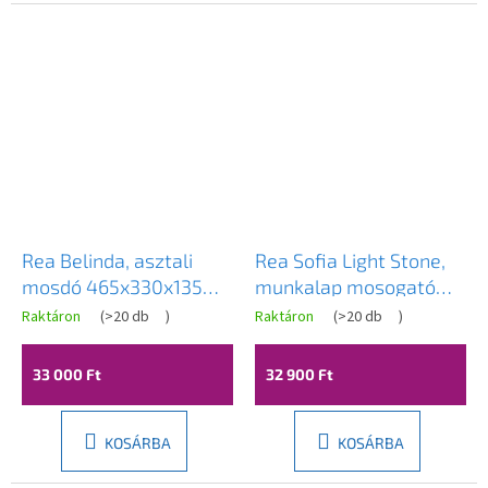
Rea Belinda, asztali
Rea Sofia Light Stone,
mosdó 465x330x135
munkalap mosogató
mm, réz matt-fekete
41x35 cm, kőszürke
Raktáron
(
>20 db
)
Raktáron
(
>20 db
)
szerkezet, REA-U6384
utánzat, REA-U0165
33 000 Ft
32 900 Ft
KOSÁRBA
KOSÁRBA