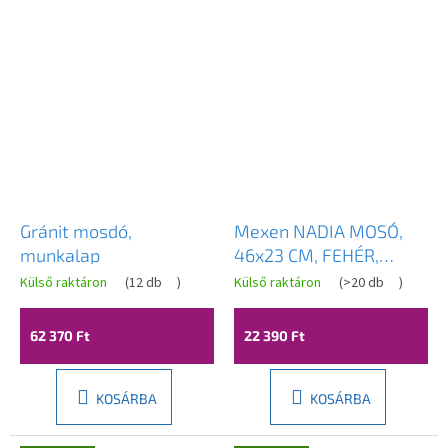
Gránit mosdó,
Mexen NADIA MOSÓ,
munkalap
46x23 CM, FEHÉR,
21614600
Külső raktáron
(
12 db
)
Külső raktáron
(
>20 db
)
62 370 Ft
22 390 Ft
KOSÁRBA
KOSÁRBA