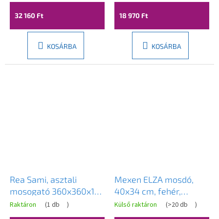
32 160 Ft
18 970 Ft
KOSÁRBA
KOSÁRBA
Rea Sami, asztali
Mexen ELZA mosdó,
mosogató 360x360x115
40x34 cm, fehér,
mm, rózsaszín arany
21014000
Raktáron
(
1 db
)
Külső raktáron
(
>20 db
)
szerkezetű - fehér,