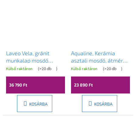
Laveo Vela, gránit
Aqualine, Kerámia
munkalap mosdó
asztali mosdó, átmérő
340x200x130 mm,
40 cm, fehér, 40150
Külső raktáron
(
>20 db
)
Külső raktáron
(
>20 db
)
fekete, LAV-VGV1710T
36 790 Ft
23 890 Ft
KOSÁRBA
KOSÁRBA