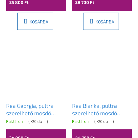
25 800 Ft
28 700 Ft
KOSÁRBA
KOSÁRBA
Rea Georgia, pultra
Rea Bianka, pultra
szerelhető mosdó
szerelhető mosdó
555×350×145 mm, bézs
460x330x130 mm,
Raktáron
(
>20 db
)
Raktáron
(
>20 db
)
kőutánzat, REA-U3542
kőutánzat, REA-U0628
34 900 Ft
44 700 Ft