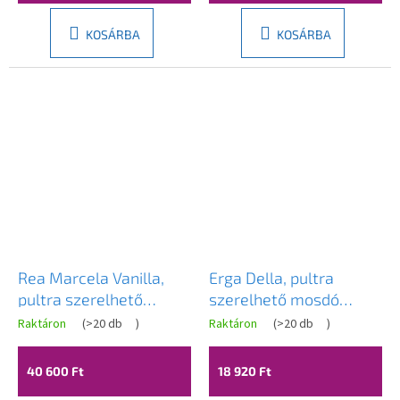
KOSÁRBA
KOSÁRBA
Rea Marcela Vanilla,
Erga Della, pultra
pultra szerelhető
szerelhető mosdó
mosdó 600×370×135
475x340x140 mm,
Raktáron
(
>20 db
)
Raktáron
(
>20 db
)
mm, matt bézs, REA-
fényes fehér, ERG-V03-
U3520
DELLA48-WH
40 600 Ft
18 920 Ft