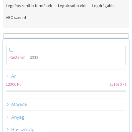
e
Legnépszerűbb termékek
Legolcsóbb elöl
Legdrágább
r
m
ABC szerint
é
k
e
k
r
e
Raktáron
1325
n
d
Ár
e
z
12300
Ft
251630
Ft
é
s
e
Márkák
Anyag
Hosszúság