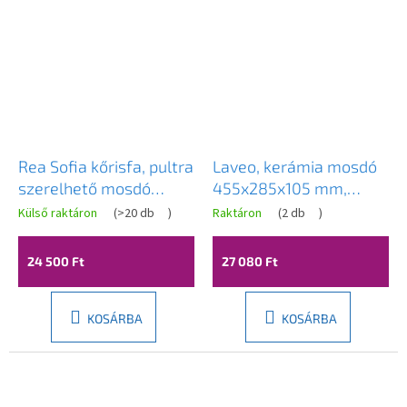
Rea Sofia kőrisfa, pultra
Laveo, kerámia mosdó
szerelhető mosdó
455x285x105 mm,
41x34,5x15 cm,
fehér fényes, LAV-
Külső raktáron
(
>20 db
)
Raktáron
(
2 db
)
kőutánzat, REA-U6362
VUK_6145
24 500 Ft
27 080 Ft
KOSÁRBA
KOSÁRBA