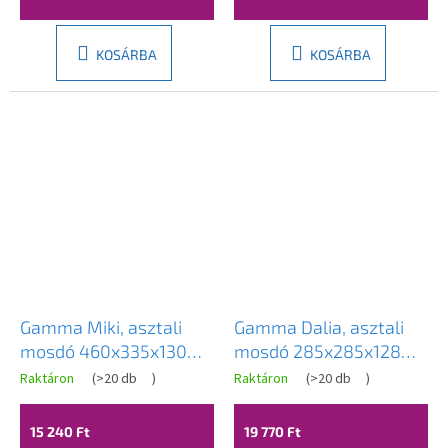
KOSÁRBA
KOSÁRBA
Gamma Miki, asztali
Gamma Dalia, asztali
mosdó 460x335x130
mosdó 285x285x128
mm, fényes fehér,
mm, fényes fehér,
Raktáron
(
>20 db
)
Raktáron
(
>20 db
)
GMA-UC-MIKI
GMA-UC-DALIA
15 240 Ft
19 770 Ft