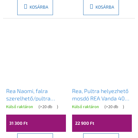
KOSÁRBA
KOSÁRBA
Rea Naomi, falra
Rea, Pultra helyezhető
szerelhető/pultra
mosdó REA Vanda 40
szerelhető mosdó
Mini, REA-U3536
Külső raktáron
(
>20 db
)
Külső raktáron
(
>20 db
)
455x285x105 mm,
fehér fényes, REA-
31 300 Ft
22 900 Ft
U0630