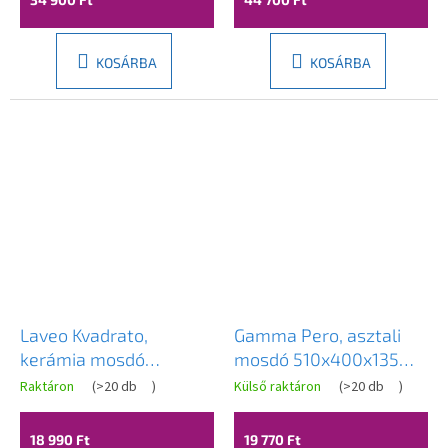
KOSÁRBA
KOSÁRBA
Laveo Kvadrato,
Gamma Pero, asztali
kerámia mosdó
mosdó 510x400x135
355x210x130 mm,
mm, fényes fehér,
Raktáron
(
>20 db
)
Külső raktáron
(
>20 db
)
fényes fehér, LAV-
GMA-UC-PERO
VUK_6135
18 990 Ft
19 770 Ft