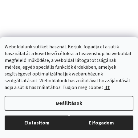
Weboldalunk sütiket használ. Kérjük, fogadja el a sütik
Mexen Catia, asztali
Mexen Ava,
használatát a következő célokra: a heavenshop.hu weboldal
mosogató 48x37x14
konglomerátum asztali
megfelelő működése, a weboldal látogatottságának
cm, fehér fényes-arany
mosogató B/O 50 x 38
Külső raktáron
(
>20 db
)
Külső raktáron
(
>20 db
)
mérése, egyéb speciális funkciók érdekében, amelyek
él, 21314805
cm, fekete matt,
segítségével optimalizálhatjuk webáruházunk
23015070
szolgáltatásait. Weboldalunk használatával hozzájárulását
30 990 Ft
69 390 Ft
adja a sütik használatához. Tudjon meg többet
itt
KOSÁRBA
KOSÁRBA
Beállítások
Elutasítom
Elfogadom