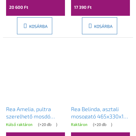
REA-U3303
20 600 Ft
17 390 Ft
KOSÁRBA
KOSÁRBA
Rea Amelia, pultra
Rea Belinda, asztali
szerelhető mosdó
mosogató 465x330x135
480x345x135 mm,
mm, fehér-arany, REA-
Külső raktáron
(
>20 db
)
Raktáron
(
>20 db
)
Savana matt kőutánzat,
U7422