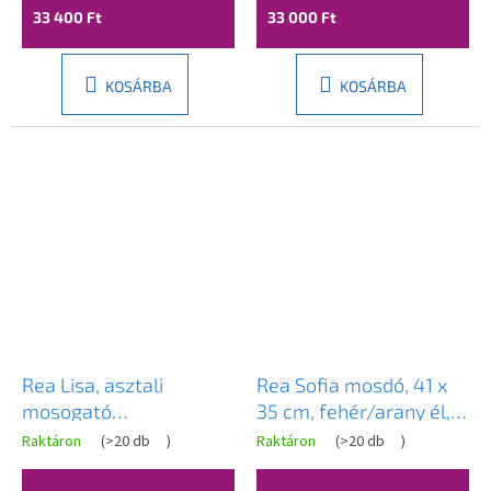
REA-U3000
33 400 Ft
33 000 Ft
KOSÁRBA
KOSÁRBA
Rea Lisa, asztali
Rea Sofia mosdó, 41 x
mosogató
35 cm, fehér/arany él,
490x385x140 mm,
REA-U3287
Raktáron
(
>20 db
)
Raktáron
(
>20 db
)
fehér fényes, REA-
U6022