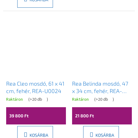
Rea Cleo mosdó, 61 x 41
Rea Belinda mosdó, 47
cm, fehér, REA-U0024
x 34 cm, fehér, REA-
U6521
Raktáron
(
>20 db
)
Raktáron
(
>20 db
)
39 800 Ft
21 800 Ft
KOSÁRBA
KOSÁRBA