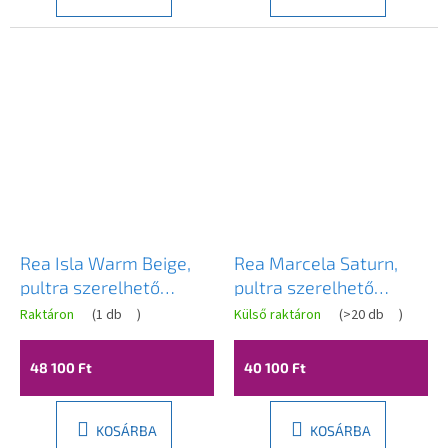
Rea Isla Warm Beige,
Rea Marcela Saturn,
pultra szerelhető
pultra szerelhető
mosdó 490x370x140
mosdó 600×370×135
Raktáron
(
1 db
)
Külső raktáron
(
>20 db
)
mm, bézs, REA-U7882
mm, matt bézs, REA-
U3519
48 100 Ft
40 100 Ft
KOSÁRBA
KOSÁRBA