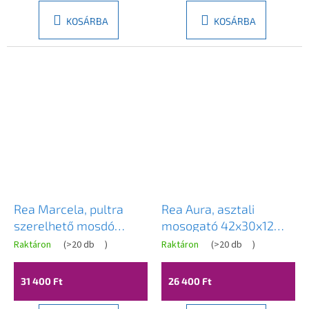
KOSÁRBA
KOSÁRBA
Rea Marcela, pultra
Rea Aura, asztali
szerelhető mosdó
mosogató 42x30x12
600x370x135 mm,
cm, fehér fényes, REA-
Raktáron
(
>20 db
)
Raktáron
(
>20 db
)
fényes fehér, REA-
U6617
U4002
31 400 Ft
26 400 Ft