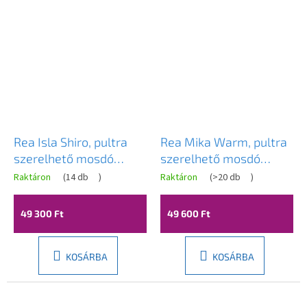
Rea Isla Shiro, pultra
Rea Mika Warm, pultra
szerelhető mosdó
szerelhető mosdó
490x370x135 mm,
500x380x150 mm,
Raktáron
(
14 db
)
Raktáron
(
>20 db
)
kőutánzat, REA-U0642
bézs-kő utánzat, REA-
U7347
49 300 Ft
49 600 Ft
KOSÁRBA
KOSÁRBA