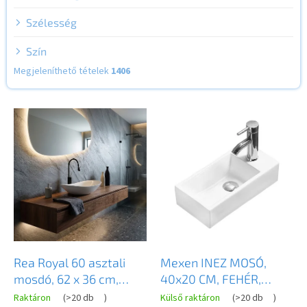
Szélesség
Szín
Megjeleníthető tételek
1406
T
e
r
m
é
k
e
k
l
i
s
Rea Royal 60 asztali
Mexen INEZ MOSÓ,
t
mosdó, 62 x 36 cm,
40x20 CM, FEHÉR,
á
fehér, REA-U0441
21484000L
Raktáron
(
>20 db
)
Külső raktáron
(
>20 db
)
j