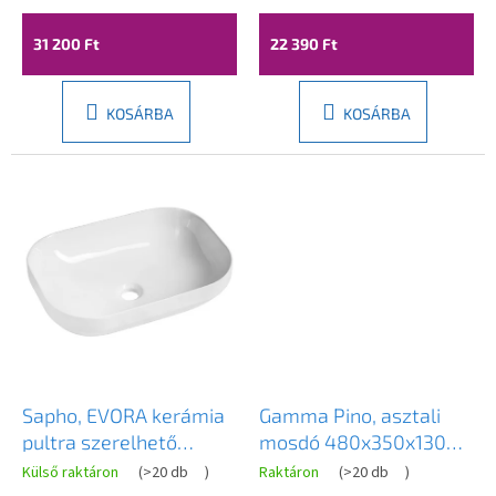
a
31 200 Ft
22 390 Ft
KOSÁRBA
KOSÁRBA
Sapho, EVORA kerámia
Gamma Pino, asztali
pultra szerelhető
mosdó 480x350x130
mosdó 50,5x37cm,
mm, fényes fehér,
Külső raktáron
(
>20 db
)
Raktáron
(
>20 db
)
fehér, AR429
GMA-UC-PINO