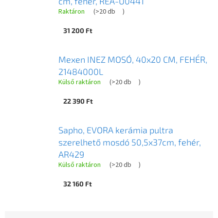
cm, fehér, REA-U0441
Raktáron
(
>20 db
)
31 200 Ft
Mexen INEZ MOSÓ, 40x20 CM, FEHÉR,
21484000L
Külső raktáron
(
>20 db
)
22 390 Ft
Sapho, EVORA kerámia pultra
szerelhető mosdó 50,5x37cm, fehér,
AR429
Külső raktáron
(
>20 db
)
32 160 Ft
T