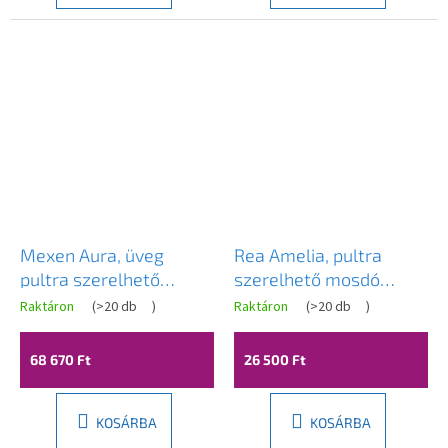
Mexen Aura, üveg
Rea Amelia, pultra
pultra szerelhető
szerelhető mosdó
mosdó 39 × 39 cm,
520x325x125 mm,
Raktáron
(
>20 db
)
Raktáron
(
>20 db
)
arany, 24013952
fényes fehér, REA-
U4331
68 670 Ft
26 500 Ft
KOSÁRBA
KOSÁRBA