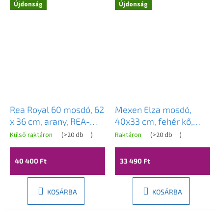
Újdonság
Újdonság
Novinka
Novinka
Rea Royal 60 mosdó, 62
Mexen Elza mosdó,
x 36 cm, arany, REA-
40x33 cm, fehér kő,
U4545
21014092
Külső raktáron
(
>20 db
)
Raktáron
(
>20 db
)
40 400 Ft
33 490 Ft
KOSÁRBA
KOSÁRBA