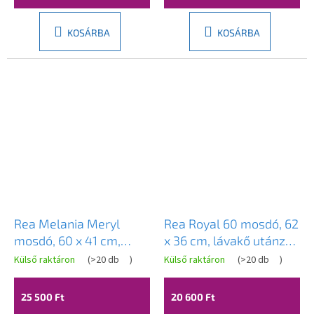
KOSÁRBA
KOSÁRBA
Rea Melania Meryl
Rea Royal 60 mosdó, 62
mosdó, 60 x 41 cm,
x 36 cm, lávakő utánzat,
fehér-arany mintás,
REA-U8597
Külső raktáron
(
>20 db
)
Külső raktáron
(
>20 db
)
REA-U5054
25 500 Ft
20 600 Ft