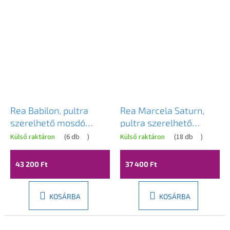
Rea Babilon, pultra
Rea Marcela Saturn,
szerelhető mosdó
pultra szerelhető
420x420x130 mm,
mosdó 500×360×135
Külső raktáron
(
6 db
)
Külső raktáron
(
18 db
)
fekete-arany, REA-
mm, matt kőutánzat
U5418
bézs, REA-U3515
43 200 Ft
37 400 Ft
KOSÁRBA
KOSÁRBA