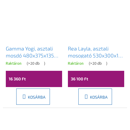
Gamma Yogi, asztali
Rea Layla, asztali
mosdó 480x375x135
mosogató 530x300x115
mm, fényes fehér,
mm, fehér fényes, REA-
Raktáron
(
>20 db
)
Raktáron
(
>20 db
)
GMA-UC-YOGI
U9108
16 360 Ft
36 100 Ft
KOSÁRBA
KOSÁRBA