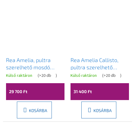
Rea Amelia, pultra
Rea Amelia Callisto,
szerelhető mosdó
pultra szerelhető
480x345x135 mm,
mosdó 480x345x135
Külső raktáron
(
>20 db
)
Külső raktáron
(
>20 db
)
kőutánzat, REA-U0625
mm, kőutánzat, REA-
U0637
29 700 Ft
31 400 Ft
KOSÁRBA
KOSÁRBA