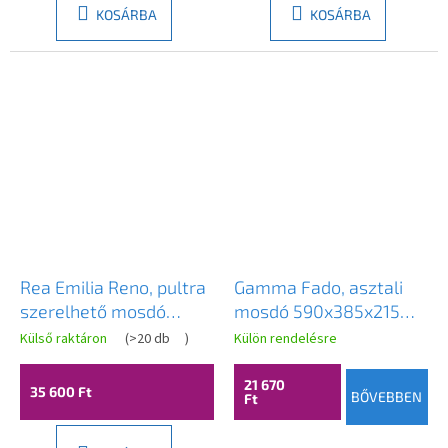
KOSÁRBA
KOSÁRBA
Rea Emilia Reno, pultra
Gamma Fado, asztali
szerelhető mosdó
mosdó 590x385x215
560×380×135 mm, matt
mm, fényes fehér,
Külső raktáron
(
>20 db
)
Külön rendelésre
bézs - kőutánzat, REA-
GMA-UC-FADO
U3510
21 670
35 600 Ft
BŐVEBBEN
Ft