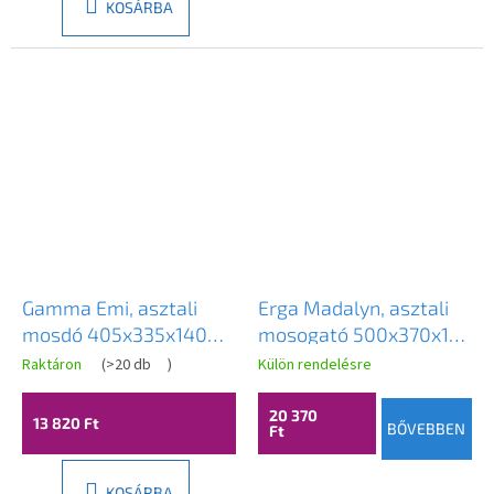
KOSÁRBA
Gamma Emi, asztali
Erga Madalyn, asztali
mosdó 405x335x140
mosogató 500x370x135
mm, fényes fehér,
mm, fehér fényes, ERG-
Raktáron
(
>20 db
)
Külön rendelésre
GMA-UC-EMI
V03-9674-WH
20 370
13 820 Ft
BŐVEBBEN
Ft
KOSÁRBA