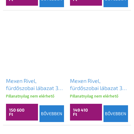
Mexen Rivel,
Mexen Rivel,
fürdőszobai lábazat 35
fürdőszobai lábazat 35
cm, 2 ajtós, hornyolt,
cm, 2 ajtós, hornyolt,
Pillanatnyilag nem elérhető
Pillanatnyilag nem elérhető
grafit matt, 91A21-
matt fehér, 91A21-
03016-2-BF66
03016-2-BF01
150 600
149 410
BŐVEBBEN
BŐVEBBEN
Ft
Ft