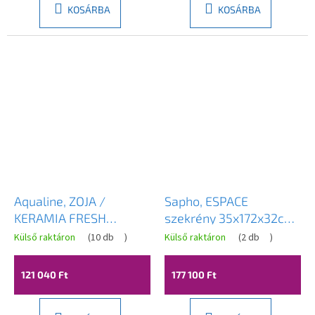
KOSÁRBA
KOSÁRBA
Aqualine, ZOJA /
Sapho, ESPACE
KERAMIA FRESH
szekrény 35x172x32cm,
szekrény magas
1x ajtó, bal/jobb,
Külső raktáron
(
10 db
)
Külső raktáron
(
2 db
)
50x184x29cm, fehér,
Alabama tölgy, ESC330-
fiókos, 51291
2222
121 040 Ft
177 100 Ft