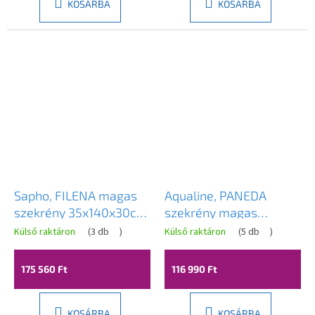
KOSÁRBA
KOSÁRBA
Sapho, FILENA magas
Aqualine, PANEDA
szekrény 35x140x30cm,
szekrény magas
fekete matt csík,
35x165x31cm, fehér,
Külső raktáron
(
3 db
)
Külső raktáron
(
5 db
)
FID3540BS
bal/jobb, PN165
175 560 Ft
116 990 Ft
KOSÁRBA
KOSÁRBA