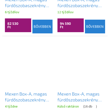
fürdőszobaszekrény
fürdőszobaszekrény
35x44,2x160 cm, diófa,
35x44,2x160 cm, matt
6 týždňov
12 týždňov
91AX1-1600-300-1-86
grafit, 91AX1-1600-300-
1-66
82 530
94 590
BŐVEBBEN
BŐVEBBEN
Ft
Ft
Mexen Box-A, magas
Mexen Box-A, magas
fürdőszobaszekrény
fürdőszobaszekrény
35x44,2x160 cm, matt
35x44,2x160 cm, fényes
4 týždne
Külső raktáron
(
16 db
)