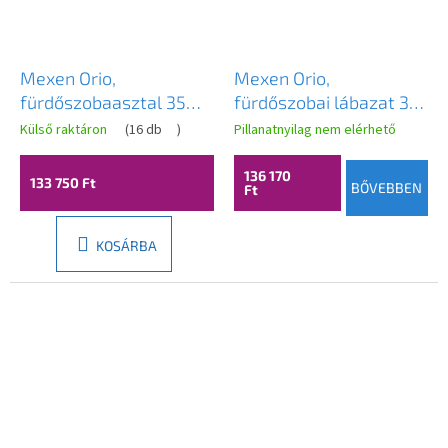
Mexen Orio,
Mexen Orio,
fürdőszobaasztal 35
fürdőszobai lábazat 35
cm, 2 ajtós, fényes
cm, 2 ajtós, matt grafit
Külső raktáron
(
16 db
)
Pillanatnyilag nem elérhető
fehér, 91A11-03016-2-
- 91A11-03016-2-BF66
BF00
136 170
133 750 Ft
BŐVEBBEN
Ft
KOSÁRBA