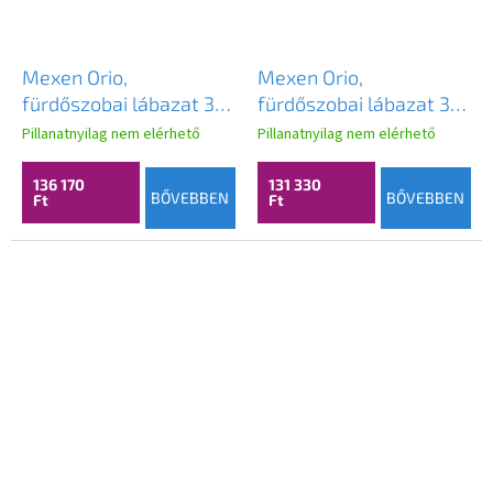
Mexen Orio,
Mexen Orio,
fürdőszobai lábazat 35
fürdőszobai lábazat 35
cm, 2 ajtós, matt fehér
cm, 1 ajtó, matt fehér,
Pillanatnyilag nem elérhető
Pillanatnyilag nem elérhető
- 91A11-03016-2-BF01
91A11-03016-1-BF01
136 170
131 330
BŐVEBBEN
BŐVEBBEN
Ft
Ft