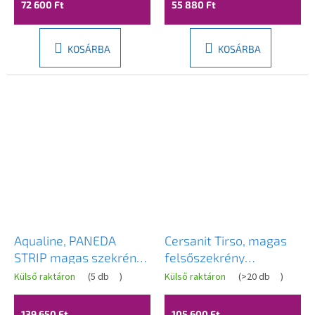
72 600 Ft
55 880 Ft
KOSÁRBA
KOSÁRBA
Aqualine, PANEDA
Cersanit Tirso, magas
STRIP magas szekrény
felsőszekrény
35x165x31cm, emporio
400x302x1600 mm,
Külső raktáron
(
5 db
)
Külső raktáron
(
>20 db
)
tölgy, bal/jobb, PN265
matt fekete, S1017-009
139 650 Ft
105 600 Ft