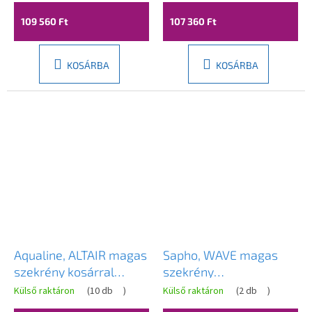
SDI_NSL1
SDI_6SL1
109 560 Ft
107 360 Ft
KOSÁRBA
KOSÁRBA
Aqualine, ALTAIR magas
Sapho, WAVE magas
szekrény kosárral
szekrény
40x184x31cm, matt
40x140x20cm,
Külső raktáron
(
10 db
)
Külső raktáron
(
2 db
)
fekete, jobbos, AI685R
bal/jobb, fehér/cuneo