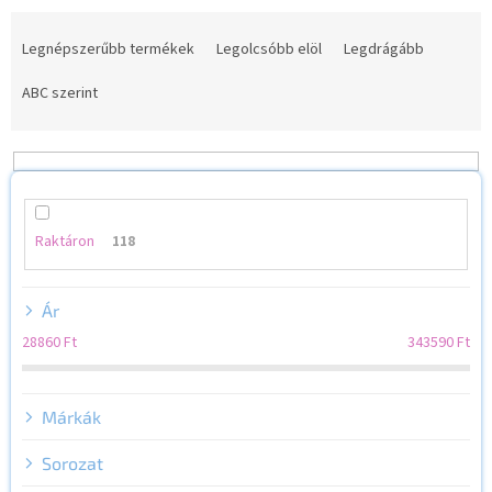
T
e
Legnépszerűbb termékek
Legolcsóbb elöl
Legdrágább
r
m
ABC szerint
é
k
e
k
r
e
Raktáron
118
n
d
Ár
e
z
28860
Ft
343590
Ft
é
s
e
Márkák
Sorozat