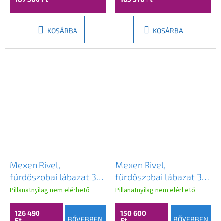
KOSÁRBA
KOSÁRBA
Mexen Rivel,
Mexen Rivel,
fürdőszobai lábazat 35
fürdőszobai lábazat 35
cm, 2 ajtós, hornyolt,
cm, 2 ajtós, hornyolt,
Pillanatnyilag nem elérhető
Pillanatnyilag nem elérhető
diófa, 91A21-03016-2-
matt szürke, 91A21-
BF86
03016-2-BF62
126 490
150 600
BŐVEBBEN
BŐVEBBEN
Ft
Ft