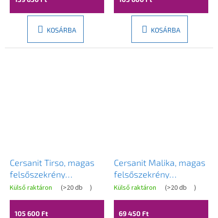
KOSÁRBA
KOSÁRBA
Cersanit Tirso, magas
Cersanit Malika, magas
felsőszekrény
felsőszekrény
400x302x1600 mm,
400x300x1600 mm,
Külső raktáron
(
>20 db
)
Külső raktáron
(
>20 db
)
matt fehér, S1015-010
tölgyfa, S598-049-DSM
105 600 Ft
69 450 Ft