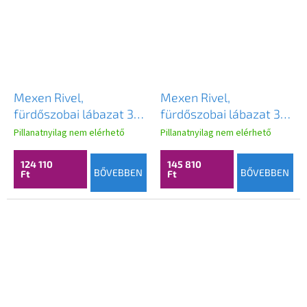
Mexen Rivel,
Mexen Rivel,
fürdőszobai lábazat 35
fürdőszobai lábazat 35
cm, 1 ajtó, hornyolt,
cm, 1 ajtó, hornyolt,
Pillanatnyilag nem elérhető
Pillanatnyilag nem elérhető
diófa, 91A21-03016-1-
matt fehér - 91A21-
BF86
03016-1-BF01
124 110
145 810
BŐVEBBEN
BŐVEBBEN
Ft
Ft