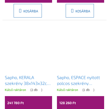
KOSÁRBA
KOSÁRBA
Sapho, KERALA
Sapho, ESPACE nyitott
szekrény 38x143x32cm,
polcos szekrény
2x ajtós, bal/jobb, fehér
20x172x32cm, Alabama
Külső raktáron
(
2 db
)
Külső raktáron
(
1 db
)
fényű, KR350-3030
tölgy, ESC100-2222
241 780 Ft
128 260 Ft