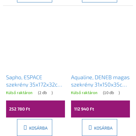
Sapho, ESPACE
Aqualine, DENEB magas
szekrény 35x172x32cm,
szekrény 31x150x35cm
2x ajtó, bal/jobb, sienna
L/P, fehér matt, DN180
Külső raktáron
(
2 db
)
Külső raktáron
(
10 db
)
szalag, ESC230-4242S
252 780 Ft
112 940 Ft
KOSÁRBA
KOSÁRBA