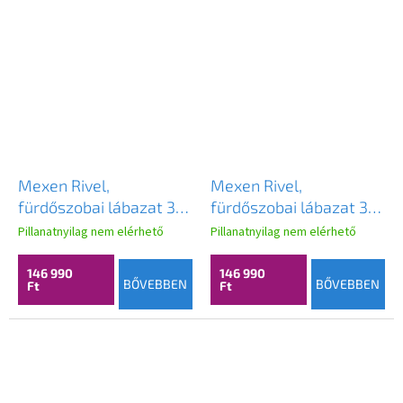
Mexen Rivel,
Mexen Rivel,
fürdőszobai lábazat 35
fürdőszobai lábazat 35
cm, 1 ajtó, hornyokkal,
cm, 1 ajtó, hornyokkal,
Pillanatnyilag nem elérhető
Pillanatnyilag nem elérhető
matt szürke, 91A21-
grafit matt, 91A21-
03016-1-BF62
03016-1-BF66
146 990
146 990
BŐVEBBEN
BŐVEBBEN
Ft
Ft