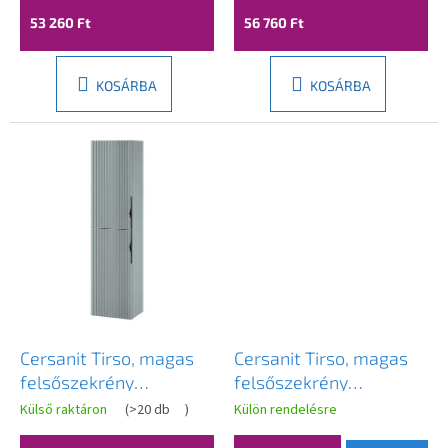
a
átlagos
53 260 Ft
56 760 Ft
értékelése
5-
ből
3,6
KOSÁRBA
KOSÁRBA
csillag.
Cersanit Tirso, magas
Cersanit Tirso, magas
felsőszekrény
felsőszekrény
400x302x1600 mm,
400x302x1600 mm,
Külső raktáron
(
>20 db
)
Külön rendelésre
matt zöld, S1015-025
matt bézs, S1015-006