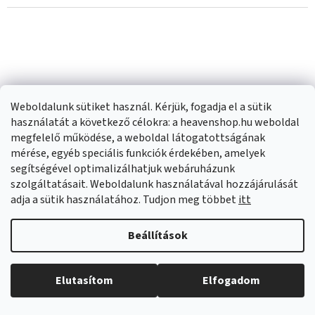
Weboldalunk sütiket használ. Kérjük, fogadja el a sütik
használatát a következő célokra: a heavenshop.hu weboldal
megfelelő működése, a weboldal látogatottságának
mérése, egyéb speciális funkciók érdekében, amelyek
segítségével optimalizálhatjuk webáruházunk
Sapho, VIOLETA
Sapho, THEIA Magas
szolgáltatásait. Weboldalunk használatával hozzájárulását
szekrény magas
szekrény 35x138x30cm,
adja a sütik használatához. Tudjon meg többet
itt
35x140x30cm, jobb,
2x ajtós, bal/jobb, fehér,
Külső raktáron
(
3 db
)
Külső raktáron
(
5 db
)
fehér, VI165-3131
TH350-3030
Beállítások
203 940 Ft
188 800 Ft
Elutasítom
Elfogadom
KOSÁRBA
KOSÁRBA