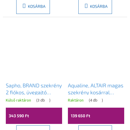
KOSÁRBA
KOSÁRBA
Sapho, BRAND szekrény
Aqualine, ALTAIR magas
2 fiókos, üvegajtó
szekrény kosárral
40x140x30cm, valódi,
40x184x31cm, emporio
Külső raktáron
(
3 db
)
Raktáron
(
4 db
)
pácolt luc, BA043S
tölgy, AI485L
343 590 Ft
139 650 Ft