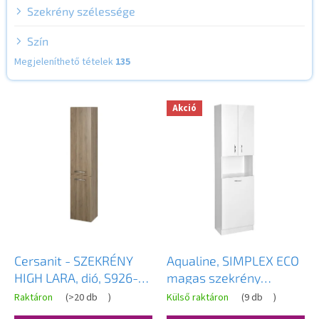
Szekrény szélessége
Szín
Megjeleníthető tételek
135
T
Akció
e
r
m
é
k
e
k
l
i
s
Cersanit - SZEKRÉNY
Aqualine, SIMPLEX ECO
t
HIGH LARA, dió, S926-
magas szekrény
á
008-DSM
kosárral 50x180x30cm,
Raktáron
(
>20 db
)
Külső raktáron
(
9 db
)
A
j
SIME510
termék