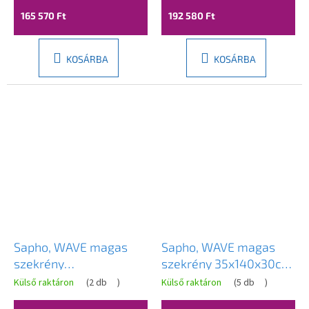
tölgy, WA250-3025
165 570 Ft
192 580 Ft
KOSÁRBA
KOSÁRBA
Sapho, WAVE magas
Sapho, WAVE magas
szekrény
szekrény 35x140x30cm,
40x140x20cm,
bal/jobb, fehér/cuneo
Külső raktáron
(
2 db
)
Külső raktáron
(
5 db
)
bal/jobb,
tölgy, WA245-3025