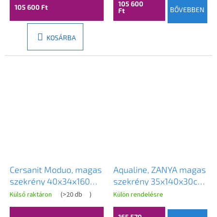
105 600
105 600 Ft
BŐVEBBEN
Ft
KOSÁRBA
Cersanit Moduo, magas
Aqualine, ZANYA magas
szekrény 40x34x160
szekrény 35x140x30cm,
cm, antracit matt,
matt fehér/emporio
Külső raktáron
(
>20 db
)
Külön rendelésre
S590-070-DSM
tölgy, ZA140
165 570