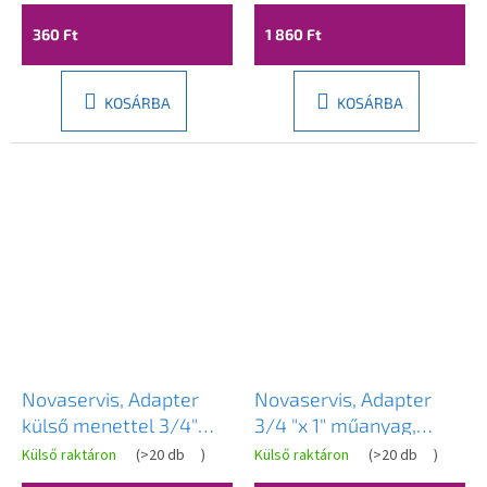
360 Ft
1 860 Ft
KOSÁRBA
KOSÁRBA
Novaservis, Adapter
Novaservis, Adapter
külső menettel 3/4"
3/4 "x 1" műanyag,
műanyag, DY8018
DY8023
Külső raktáron
(
>20 db
)
Külső raktáron
(
>20 db
)