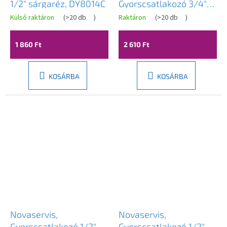
1/2" sárgaréz, DY8014C
Gyorscsatlakozó 3/4"
sárgaréz, DY8029C
Külső raktáron
(
>20 db
)
Raktáron
(
>20 db
)
1 860 Ft
2 610 Ft
KOSÁRBA
KOSÁRBA
Novaservis,
Novaservis,
Gyorscsatlakozó 1/2"
Gyorscsatlakozó 1/2"