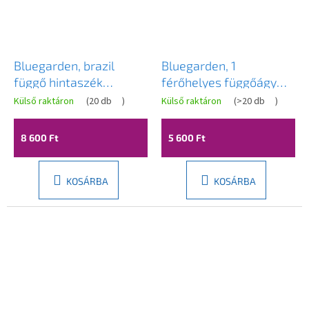
Bluegarden, brazil
Bluegarden, 1
függő hintaszék
férőhelyes függőágy
90x53x100 cm, tarka,
190x140 cm, kék-zöld,
Külső raktáron
(
20 db
)
Külső raktáron
(
>20 db
)
OGR-04540
OGR-09007
8 600 Ft
5 600 Ft
KOSÁRBA
KOSÁRBA