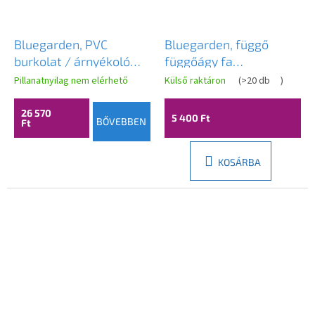
Bluegarden, PVC
Bluegarden, függő
burkolat / árnyékoló
függőágy fa
terasz-erkélyhez 150 x
támasztékkal 1 fő
Pillanatnyilag nem elérhető
Külső raktáron
(
>20 db
)
500 cm, zöld, OGR-
részére 90x200cm
20061
Függőágy 400257,
26 570
5 400 Ft
BŐVEBBEN
Ft
sárga, OGR-09033
KOSÁRBA