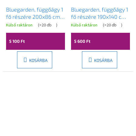
Bluegarden, függőágy 1
Bluegarden, függőágy 1
fő részére 200x86 cm,
fő részére 190x140 cm,
többszínű, OGR-09027
többszínű, OGR-09001
Külső raktáron
(
>20 db
)
Külső raktáron
(
>20 db
)
5 100 Ft
5 600 Ft
KOSÁRBA
KOSÁRBA