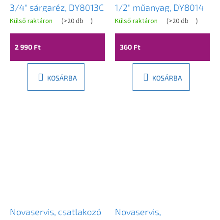
3/4" sárgaréz, DY8013C
1/2" műanyag, DY8014
Külső raktáron
(
>20 db
)
Külső raktáron
(
>20 db
)
2 990 Ft
360 Ft
KOSÁRBA
KOSÁRBA
Novaservis, csatlakozó
Novaservis,