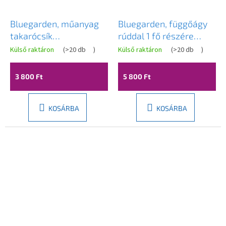
Bluegarden, műanyag
Bluegarden, függőágy
takarócsík
rúddal 1 fő részére
szőnyegekhez 100x1,5
200x90 cm 200kg,
Külső raktáron
(
>20 db
)
Külső raktáron
(
>20 db
)
cm, szürke, OGR-05678
tarka, OGR-09028
3 800 Ft
5 800 Ft
KOSÁRBA
KOSÁRBA