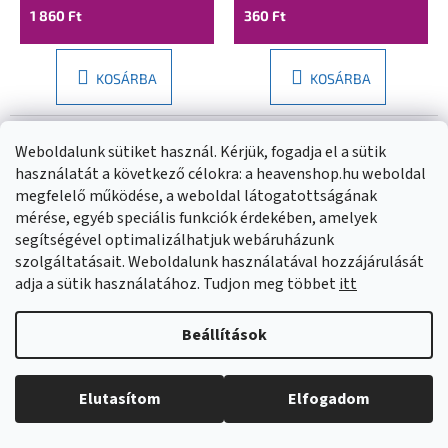
1 860 Ft
360 Ft
KOSÁRBA
KOSÁRBA
Weboldalunk sütiket használ. Kérjük, fogadja el a sütik
használatát a következő célokra: a heavenshop.hu weboldal
megfelelő működése, a weboldal látogatottságának
mérése, egyéb speciális funkciók érdekében, amelyek
segítségével optimalizálhatjuk webáruházunk
szolgáltatásait. Weboldalunk használatával hozzájárulását
adja a sütik használatához. Tudjon meg többet
itt
Beállítások
Novaservis, Adapter 1/2
Novaservis, Adapter 1/2
"x 3/4" műanyag,
"x 3/4" sárgaréz,
Elutasítom
Elfogadom
DY8024
DY8024C
Külső raktáron
(
>20 db
)
Külső raktáron
(
>20 db
)