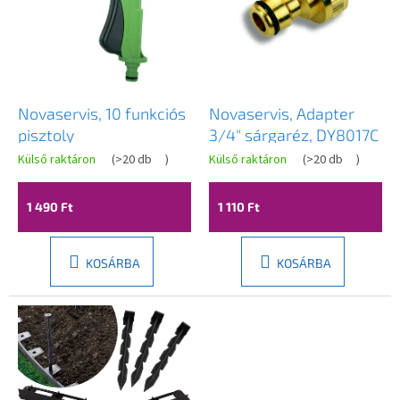
k
e
k
l
i
s
Novaservis, 10 funkciós
Novaservis, Adapter
t
pisztoly
3/4" sárgaréz, DY8017C
á
Külső raktáron
(
>20 db
)
Külső raktáron
(
>20 db
)
j
a
1 490 Ft
1 110 Ft
KOSÁRBA
KOSÁRBA