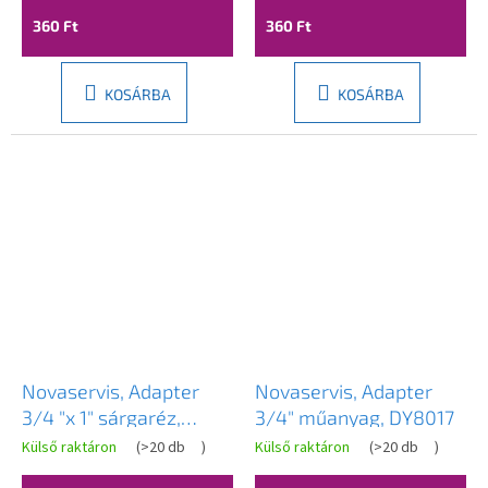
360 Ft
360 Ft
KOSÁRBA
KOSÁRBA
Novaservis, Adapter
Novaservis, Adapter
3/4 "x 1" sárgaréz,
3/4" műanyag, DY8017
DY8023C
Külső raktáron
(
>20 db
)
Külső raktáron
(
>20 db
)