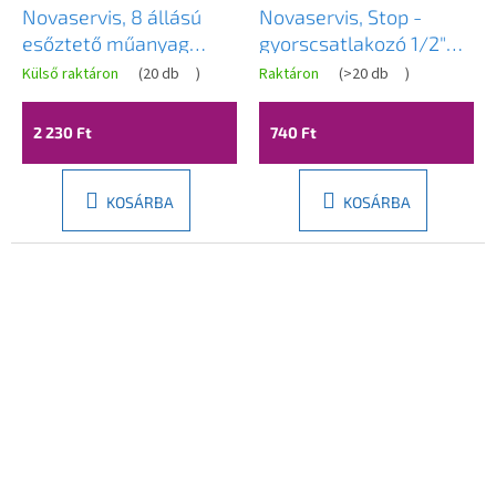
Novaservis, 8 állású
Novaservis, Stop -
esőztető műanyag
gyorscsatlakozó 1/2"
adapterrel, DY6011
műanyag, DY8011
Külső raktáron
(
20 db
)
Raktáron
(
>20 db
)
2 230 Ft
740 Ft
KOSÁRBA
KOSÁRBA