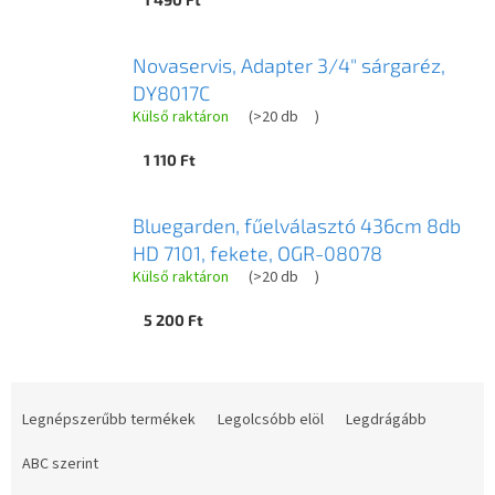
Novaservis, Adapter 3/4" sárgaréz,
DY8017C
Külső raktáron
(
>20 db
)
1 110 Ft
Bluegarden, fűelválasztó 436cm 8db
HD 7101, fekete, OGR-08078
Külső raktáron
(
>20 db
)
5 200 Ft
T
e
Legnépszerűbb termékek
Legolcsóbb elöl
Legdrágább
r
m
ABC szerint
é