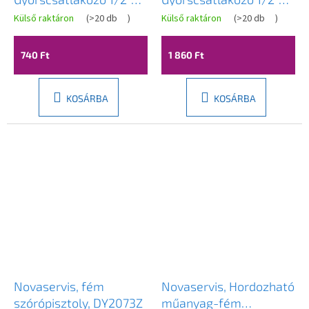
műanyag, DY8010
sárgaréz, DY8010C
Külső raktáron
(
>20 db
)
Külső raktáron
(
>20 db
)
740 Ft
1 860 Ft
KOSÁRBA
KOSÁRBA
Novaservis, fém
Novaservis, Hordozható
szórópisztoly, DY2073Z
műanyag-fém