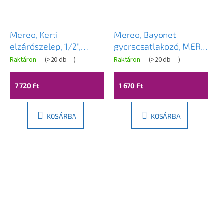
Mereo, Kerti
Mereo, Bayonet
elzárószelep, 1/2",
gyorscsatlakozó, MER-
MER-PR8163
ZP21
Raktáron
(
>20 db
)
Raktáron
(
>20 db
)
7 720 Ft
1 670 Ft
KOSÁRBA
KOSÁRBA