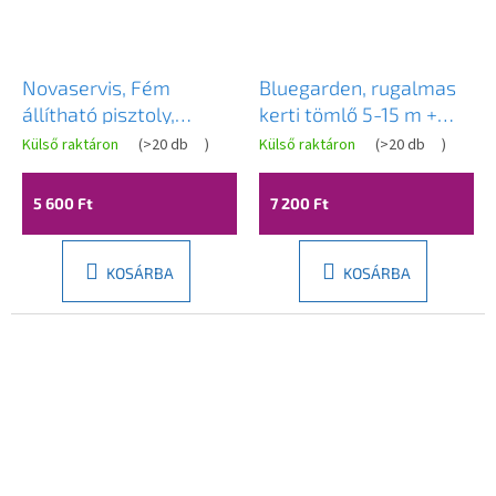
Novaservis, Fém
Bluegarden, rugalmas
állítható pisztoly,
kerti tömlő 5-15 m +
DY2095
szórópisztoly P20011,
Külső raktáron
(
>20 db
)
Külső raktáron
(
>20 db
)
zöld, OGR-00116
5 600 Ft
7 200 Ft
KOSÁRBA
KOSÁRBA