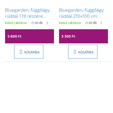
Bluegarden, függőágy
Bluegarden, függőágy
rúddal 1 fő részére
rúddal 210x100 cm
200x86 cm 480145A,
200kg, többszínű, OGR-
Külső raktáron
(
>20 db
)
Külső raktáron
(
>20 db
)
sárga, OGR-09030
09031
5 800 Ft
5 300 Ft
KOSÁRBA
KOSÁRBA