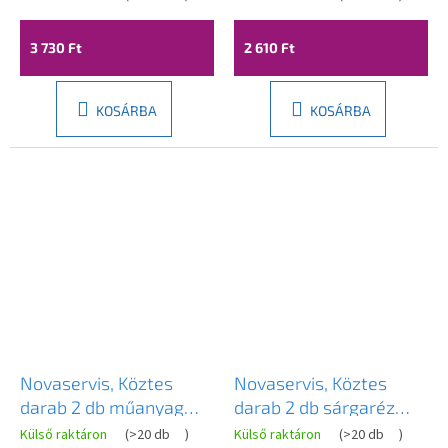
DY8110CN
DY8015C
3 730 Ft
2 610 Ft
KOSÁRBA
KOSÁRBA
Novaservis, Köztes
Novaservis, Köztes
darab 2 db műanyag
darab 2 db sárgaréz
gyorscsatlakozóhoz,
gyorscsatlakozóhoz,
Külső raktáron
(
>20 db
)
Külső raktáron
(
>20 db
)