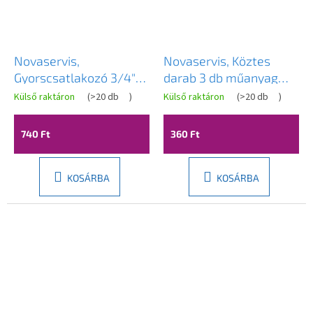
Novaservis,
Novaservis, Köztes
Gyorscsatlakozó 3/4"
darab 3 db műanyag
műanyag, DY8029
gyorscsatlakozóhoz,
Külső raktáron
(
>20 db
)
Külső raktáron
(
>20 db
)
DY8015
740 Ft
360 Ft
KOSÁRBA
KOSÁRBA