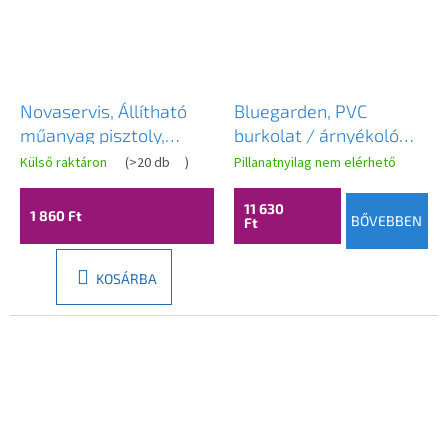
Novaservis, Állítható
Bluegarden, PVC
műanyag pisztoly,
burkolat / árnyékoló
DY2021
terasz-erkélyhez 100 x
Külső raktáron
(
>20 db
)
Pillanatnyilag nem elérhető
300 cm, zöld, OGR-
20002
11 630
1 860 Ft
BŐVEBBEN
Ft
KOSÁRBA