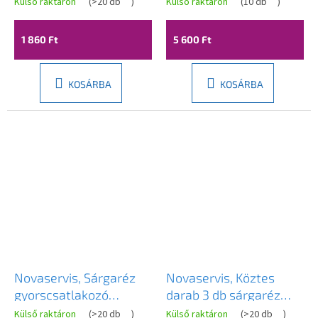
Külső raktáron
(
>20 db
)
Külső raktáron
(
10 db
)
1 860 Ft
5 600 Ft
KOSÁRBA
KOSÁRBA
Novaservis, Sárgaréz
Novaservis, Köztes
gyorscsatlakozó
darab 3 db sárgaréz
levegőztetővel,
gyorscsatlakozóhoz,
Külső raktáron
(
>20 db
)
Külső raktáron
(
>20 db
)