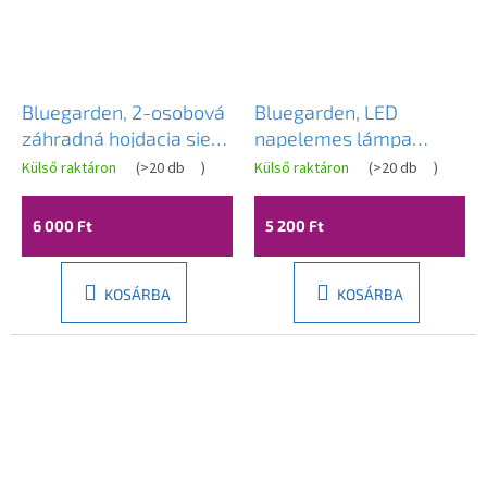
Bluegarden, 2-osobová
Bluegarden, LED
záhradná hojdacia sieť
napelemes lámpa
200x150 cm, modrá-
rovarok ellen 15x15x27
Külső raktáron
(
>20 db
)
Külső raktáron
(
>20 db
)
zelená, OGR-09029
cm J-22, fekete, OGR-
02107
6 000 Ft
5 200 Ft
KOSÁRBA
KOSÁRBA