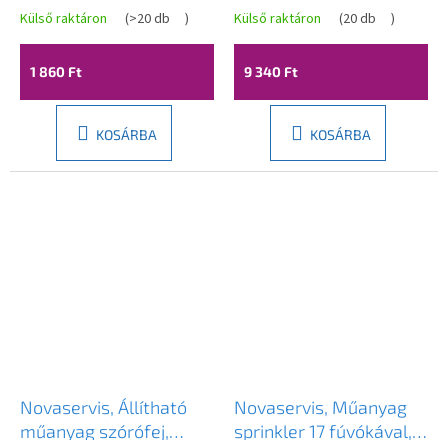
tömlődob, DY670
Külső raktáron
(
>20 db
)
Külső raktáron
(
20 db
)
1 860 Ft
9 340 Ft
KOSÁRBA
KOSÁRBA
Novaservis, Állítható
Novaservis, Műanyag
műanyag szórófej,
sprinkler 17 fúvókával,