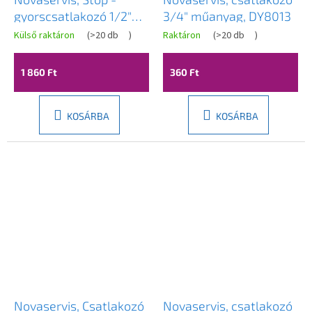
gyorscsatlakozó 1/2"
3/4" műanyag, DY8013
sárgaréz, DY8011C
Külső raktáron
(
>20 db
)
Raktáron
(
>20 db
)
1 860 Ft
360 Ft
KOSÁRBA
KOSÁRBA
Novaservis, Csatlakozó
Novaservis, csatlakozó