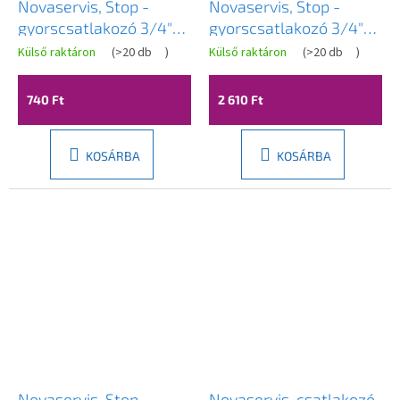
Novaservis, Stop -
Novaservis, Stop -
gyorscsatlakozó 3/4"
gyorscsatlakozó 3/4"
műanyag, DY8030
sárgaréz, DY8030C
Külső raktáron
(
>20 db
)
Külső raktáron
(
>20 db
)
740 Ft
2 610 Ft
KOSÁRBA
KOSÁRBA
Novaservis, Stop -
Novaservis, csatlakozó