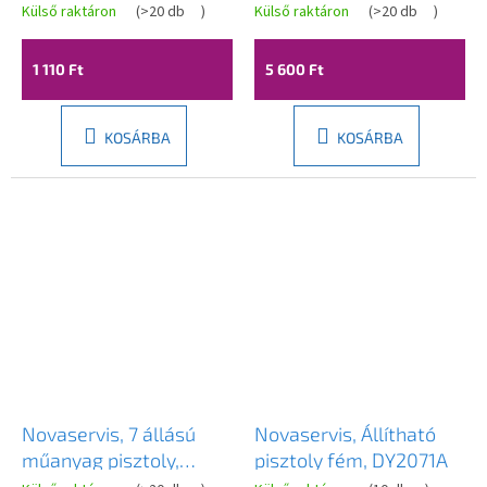
DY3011
DY7020X
Külső raktáron
(
>20 db
)
Külső raktáron
(
>20 db
)
1 110 Ft
5 600 Ft
KOSÁRBA
KOSÁRBA
Novaservis, 7 állású
Novaservis, Állítható
műanyag pisztoly,
pisztoly fém, DY2071A
DY2077