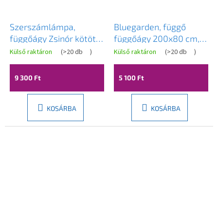
Szerszámlámpa,
Bluegarden, függő
függőágy Zsinór kötött
függőágy 200x80 cm,
400256, ekrü-fehér,
kék-zöld, OGR-09026
Külső raktáron
(
>20 db
)
Külső raktáron
(
>20 db
)
OGR-04852
9 300 Ft
5 100 Ft
KOSÁRBA
KOSÁRBA