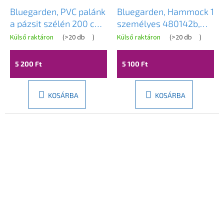
Bluegarden, PVC palánk
Bluegarden, Hammock 1
a pázsit szélén 200 cm
személyes 480142b,
12db HD 7095,
többszínű, OGR-09025
Külső raktáron
(
>20 db
)
Külső raktáron
(
>20 db
)
terrakotta, OGR-68409
5 200 Ft
5 100 Ft
KOSÁRBA
KOSÁRBA