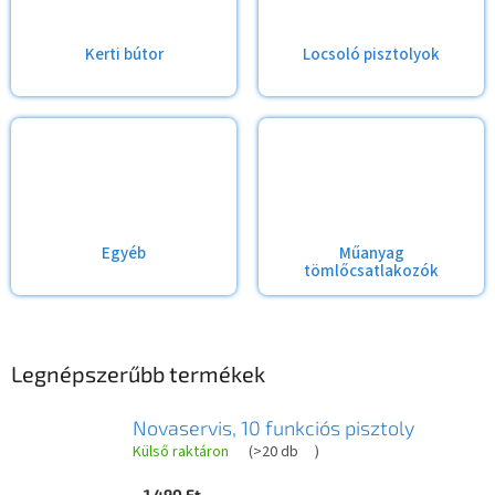
Kerti bútor
Locsoló pisztolyok
Egyéb
Műanyag
tömlőcsatlakozók
Legnépszerűbb termékek
Novaservis, 10 funkciós pisztoly
Külső raktáron
(
>20 db
)
1 490 Ft