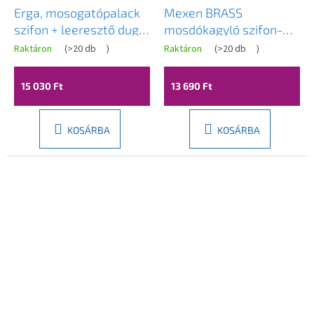
Erga, mosogatópalack
Mexen BRASS
szifon + leeresztő dugó
mosdókagyló szifon-
ClickClack túlfolyó
polszifon, fekete,
Raktáron
(
>20 db
)
Raktáron
(
>20 db
)
nélkül, fekete matt,
79950-70
ERG-YKA-BK.SYPOP-14-
15 030 Ft
13 690 Ft
BLK
KOSÁRBA
KOSÁRBA