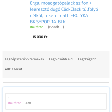
Erga, mosogatópalack szifon +
leeresztő dugó ClickClack túlfolyó
nélkül, fekete matt, ERG-YKA-
BK.SYPOP-14-BLK
Raktáron
(
>20 db
)
15 030 Ft
T
e
Legnépszerűbb termékek
Legolcsóbb elöl
Legdrágább
r
m
ABC szerint
é
k
e
k
r
e
Raktáron
320
n