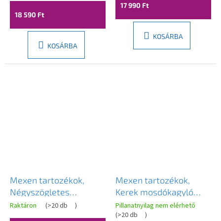
nélkül, antik bronz,
fekete, 7992050-70
17 990 Ft
7991050-30
18 590 Ft
KOSÁRBA
KOSÁRBA
Mexen tartozékok,
Mexen tartozékok,
Négyszögletes
Kerek mosdókagyló
mosdószifon klikk-klack
szifon click-clack
Raktáron
(
>20 db
)
Pillanatnyilag nem elérhető
dugóval, túlfolyó nélkül,
dugóval, túlfolyóval,
(
>20 db
)