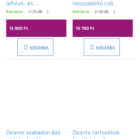
lefolyó- és
hosszabbító cső
túlfolyógarnitúra, 650
karimával, 32/300mm,
Raktáron
(
>20 db
)
Raktáron
(
>20 db
)
mm hosszú, bowden,
matt fekete, TB123B
fényes fehér, ERG-V08-
15 900 Ft
10 780 Ft
PURELINE-SIPHON60-
WH
KOSÁRBA
KOSÁRBA
Deante szabadon álló
Deante tartozékok,