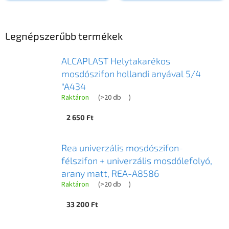
Legnépszerűbb termékek
ALCAPLAST Helytakarékos
mosdószifon hollandi anyával 5/4
"A434
Raktáron
(
>20 db
)
2 650 Ft
Rea univerzális mosdószifon-
félszifon + univerzális mosdólefolyó,
arany matt, REA-A8586
Raktáron
(
>20 db
)
33 200 Ft