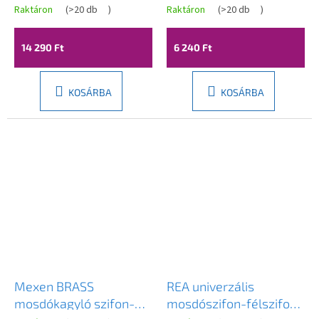
kerek, click-clack
hulladék 40 mm, fehér,
Raktáron
(
>20 db
)
Raktáron
(
>20 db
)
dugóval, túlfolyóval,
151.132.0
króm, 7992050-00
14 290 Ft
6 240 Ft
KOSÁRBA
KOSÁRBA
Mexen BRASS
REA univerzális
mosdókagyló szifon-
mosdószifon-félszifon