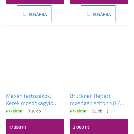
KOSÁRBA
KOSÁRBA
Mexen tartozékok,
Bruckner, Rejtett
Kerek mosdókagyló
mosógép szifon 40 /
szifon kattanós
50mm, rozsdamentes
Raktáron
(
>20 db
)
Raktáron
(
11 db
)
kerámia dugóval,
acél, 168.023.3
túlfolyóval, fekete,
17 390 Ft
2 060 Ft
7992050-75