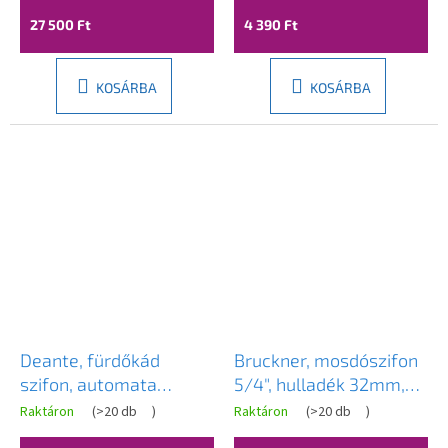
rózsaszín-arany, REA-
27 500 Ft
4 390 Ft
A8541
KOSÁRBA
KOSÁRBA
Deante, fürdőkád
Bruckner, mosdószifon
szifon, automata
5/4", hulladék 32mm,
ClickClack, arany matt,
fehér, 151.111.0
Raktáron
(
>20 db
)
Raktáron
(
>20 db
)
DEA-NHC_R57B