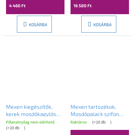
90mm, G1 3/4", ERG-
4 460 Ft
16 580 Ft
V06-SMC-S01-00
KOSÁRBA
KOSÁRBA
Mexen kiegészítők,
Mexen tartozékok,
kerek mosdókagylós
Mosdópalack szifon
palack szifon klikk-
kerek, click-clack
Pillanatnyilag nem elérhető
Raktáron
(
>20 db
)
klack dugóval, túlfolyó
(
>20 db
)
dugóval, túlfolyóval,