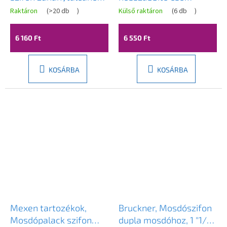
Hugo, Toro, átmérő
karimával, 250mm, O
Raktáron
(
>20 db
)
Külső raktáron
(
6 db
)
90mm, 49050-00
32 mm, bronz, 9696-01
6 160 Ft
6 550 Ft
KOSÁRBA
KOSÁRBA
Mexen tartozékok,
Bruckner, Mosdószifon
Mosdópalack szifon
dupla mosdóhoz, 1 "1/4,