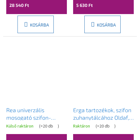
28 540 Ft
5 630 Ft
KOSÁRBA
KOSÁRBA
Rea univerzális
Erga tartozékok, szifon
mosogató szifon-
zuhanytálcához Oldaf,
poliszifon + univerzális
Almac, átmérő 90mm,
Külső raktáron
(
>20 db
)
Raktáron
(
>20 db
)
mosogató lefolyó,
ERG-GMA-SB-WG