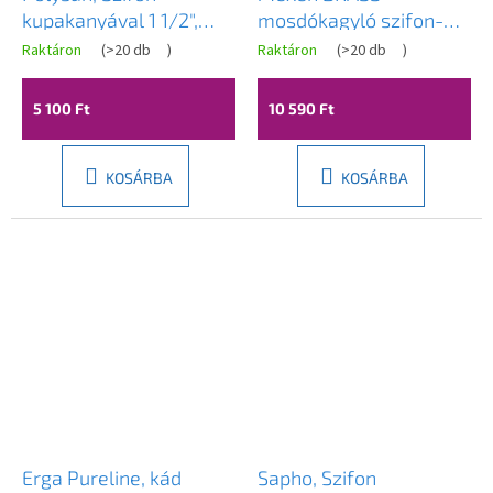
kupakanyával 1 1/2",
mosdókagyló szifon-
magassága 42mm,
polszifon, króm, 79950-
Raktáron
(
>20 db
)
Raktáron
(
>20 db
)
fehér, 71712
00
5 100 Ft
10 590 Ft
KOSÁRBA
KOSÁRBA
Erga Pureline, kád
Sapho, Szifon