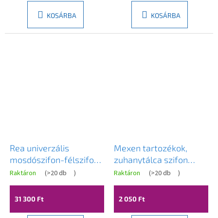
KOSÁRBA
KOSÁRBA
Rea univerzális
Mexen tartozékok,
mosdószifon-félszifon
zuhanytálca szifon
+ univerzális
fedele 90mm, fekete,
Raktáron
(
>20 db
)
Raktáron
(
>20 db
)
mosdólefolyó, arany,
49010-70
REA-A5692
31 300 Ft
2 050 Ft