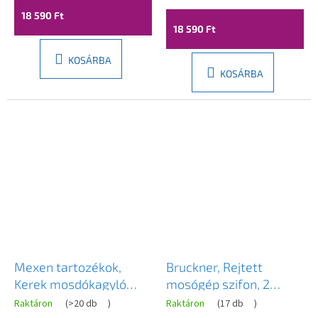
fekete, 7991660-70
antik bronz, 7992050-
18 590 Ft
30
18 590 Ft
KOSÁRBA
KOSÁRBA
Mexen tartozékok,
Bruckner, Rejtett
Kerek mosdókagyló
mosógép szifon, 2
szifon kattanós
csatlakozó, 40 / 50mm,
Raktáron
(
>20 db
)
Raktáron
(
17 db
)