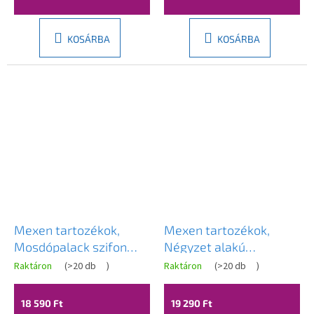
KOSÁRBA
KOSÁRBA
Mexen tartozékok,
Mexen tartozékok,
Mosdópalack szifon
Négyzet alakú
kerek, click-clack
mosdószifon, kattanós
Raktáron
(
>20 db
)
Raktáron
(
>20 db
)
dugóval, túlfolyó nélkül,
dugóval, túlfolyóval,
grafit, 7991050-66
grafit, 7992060-66
18 590 Ft
19 290 Ft