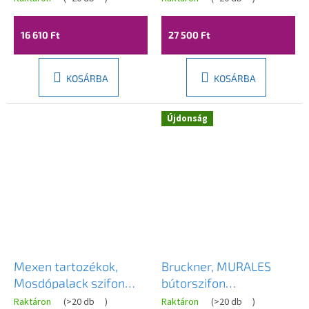
készlet, hossz 650 mm,
Bowden, matt fekete,
16 610 Ft
27 500 Ft
GMA-SWA-BK
KOSÁRBA
KOSÁRBA
Újdonság
Mexen tartozékok,
Bruckner, MURALES
Mosdópalack szifon
bútorszifon
kerek, click-clack
helytakarékos, 1 "1/4,
Raktáron
(
>20 db
)
Raktáron
(
>20 db
)