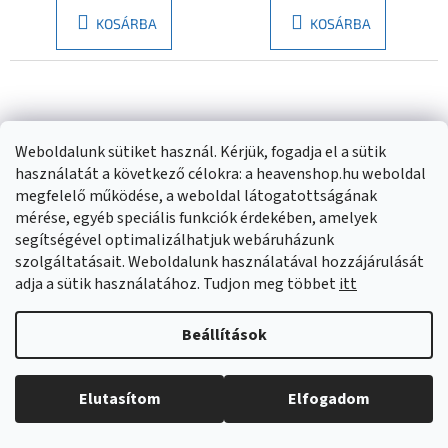
KOSÁRBA
KOSÁRBA
Weboldalunk sütiket használ. Kérjük, fogadja el a sütik
használatát a következő célokra: a heavenshop.hu weboldal
megfelelő működése, a weboldal látogatottságának
mérése, egyéb speciális funkciók érdekében, amelyek
segítségével optimalizálhatjuk webáruházunk
szolgáltatásait. Weboldalunk használatával hozzájárulását
adja a sütik használatához. Tudjon meg többet
itt
Erga Pureline, kád
Erga Pureline, kád
lefolyó- és
lefolyó- és
Beállítások
túlfolyógarnitúra, 800
túlfolyógarnitúra, 650
Raktáron
(
>20 db
)
Raktáron
(
>20 db
)
mm hosszú, bowden,
mm hosszú, bowden,
fényes fehér, ERG-V08-
matt arany, ERG-V08-
Elutasítom
Elfogadom
15 900 Ft
20 240 Ft
PURELINE-SIPHON80-
PURELINE-SIPHON60-
WH
GB