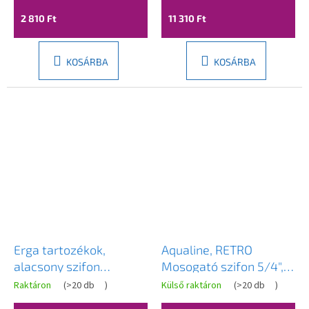
2 810 Ft
11 310 Ft
KOSÁRBA
KOSÁRBA
Erga tartozékok,
Aqualine, RETRO
alacsony szifon
Mosogató szifon 5/4",
zuhanytálcához Hyper,
hulladék 32mm, sötét
Raktáron
(
>20 db
)
Külső raktáron
(
>20 db
)
Oldaf, Almac, átmérő
bronz, 9686