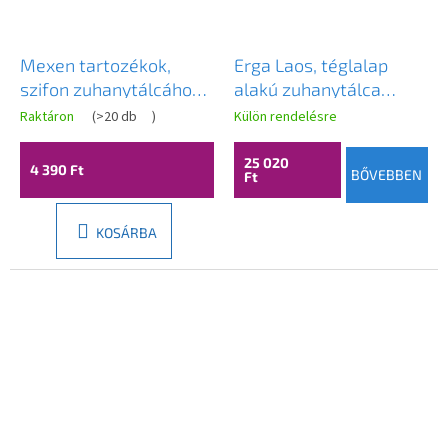
Mexen tartozékok,
Erga Laos, téglalap
szifon zuhanytálcához
alakú zuhanytálca
90mm, Fekete, 49000-
90x70x5cm, akril,
Raktáron
(
>20 db
)
Külön rendelésre
70
fényes fehér, ERG-V06-
ACR-7090S-WH-CR
25 020
4 390 Ft
BŐVEBBEN
Ft
KOSÁRBA