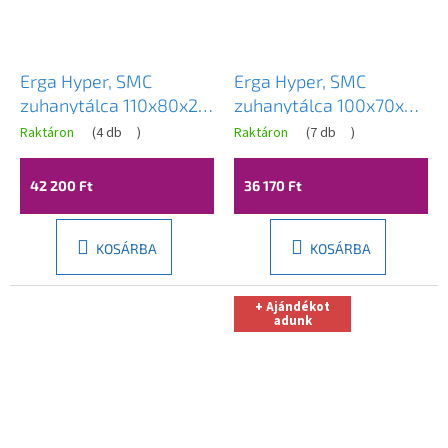
Erga Hyper, SMC
Erga Hyper, SMC
zuhanytálca 110x80x2,6
zuhanytálca 100x70x2,6
cm + szifon, fehér matt,
cm + szifon, fehér matt,
Raktáron
(
4 db
)
Raktáron
(
7 db
)
ERG-V06-SMC-8011S-
ERG-V06-SMC-7010S-
WH
WH
42 200 Ft
36 170 Ft
KOSÁRBA
KOSÁRBA
+ Ajándékot
adunk