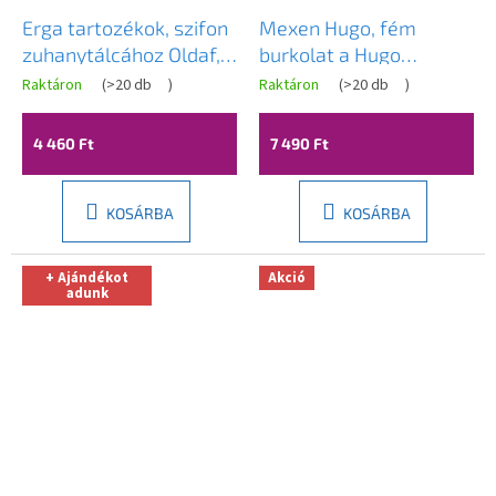
Erga tartozékok, szifon
Mexen Hugo, fém
zuhanytálcához Oldaf,
burkolat a Hugo
Almac, átmérő 90mm,
zuhanytálcához, modell
Raktáron
(
>20 db
)
Raktáron
(
>20 db
)
ERG-GMA-SB-WG
1, acél, 42910001
4 460 Ft
7 490 Ft
KOSÁRBA
KOSÁRBA
+ Ajándékot
Akció
adunk