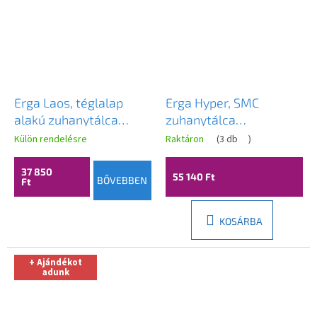
Erga Laos, téglalap
Erga Hyper, SMC
alakú zuhanytálca
zuhanytálca
140x80x5cm, akril,
140x90x2,6 cm + szifon,
Külön rendelésre
Raktáron
(
3 db
)
fehér fényes, ERG-V06-
fehér matt, ERG-V06-
ACR-8014S-WH-CR
SMC-9014S-WH
37 850
55 140 Ft
BŐVEBBEN
Ft
KOSÁRBA
+ Ajándékot
adunk