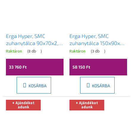
Erga Hyper, SMC
Erga Hyper, SMC
zuhanytálca 90x70x2,6
zuhanytálca 150x90x2,6
cm + szifon, fehér matt,
cm + szifon, fehér matt,
Raktáron
(
8 db
)
Raktáron
(
3 db
)
ERG-V06-SMC-7090S-
ERG-V06-SMC-9015S-
WH
WH
33 760 Ft
58 150 Ft
KOSÁRBA
KOSÁRBA
+ Ajándékot
+ Ajándékot
adunk
adunk