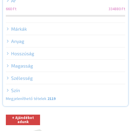
Ár
e
z
660
Ft
334880
Ft
é
s
e
Márkák
Anyag
Hosszúság
Magasság
Szélesség
Szín
Megjeleníthető tételek
2119
T
+ Ajándékot
e
adunk
r