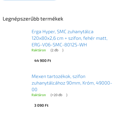
Legnépszerűbb termékek
Erga Hyper, SMC zuhanytálca
120x80x2,6 cm + szifon, fehér matt,
ERG-V06-SMC-8012S-WH
Raktáron
(
2 db
)
44 900 Ft
Mexen tartozékok, szifon
zuhanytálcához 90mm, Króm, 49000-
00
Raktáron
(
>20 db
)
3 090 Ft