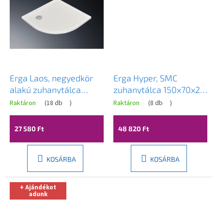
Erga Laos, negyedkör
Erga Hyper, SMC
alakú zuhanytálca
zuhanytálca 150x70x2,6
90x90x5cm, akril,
cm + szifon, fehér matt,
Raktáron
(
18 db
)
Raktáron
(
8 db
)
fényes fehér, ERG-V06-
ERG-V06-SMC-7015S-
ACR-9090Q-WH-CR
WH
27 580 Ft
48 820 Ft
KOSÁRBA
KOSÁRBA
+ Ajándékot
adunk