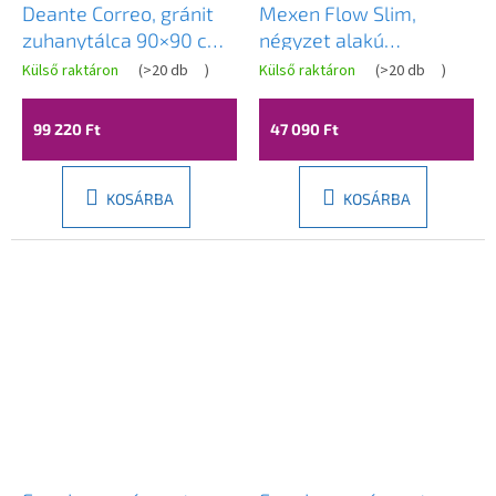
Deante Correo, gránit
Mexen Flow Slim,
zuhanytálca 90×90 cm,
négyzet alakú
bézs, DEA-KQR_541B
zuhanytálca 85 x 85
Külső raktáron
(
>20 db
)
Külső raktáron
(
>20 db
)
cm, fényes fehér,
46S108585
99 220 Ft
47 090 Ft
KOSÁRBA
KOSÁRBA