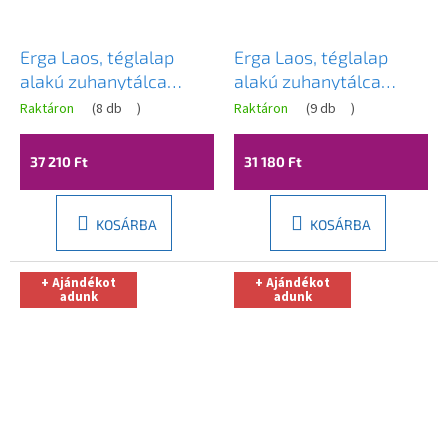
Erga Laos, téglalap
Erga Laos, téglalap
alakú zuhanytálca
alakú zuhanytálca
120x90x5cm, akril,
120x70x5cm, akril,
Raktáron
(
8 db
)
Raktáron
(
9 db
)
fehér fényes, ERG-V06-
fehér fényes, ERG-V06-
ACR-9012S-WH-CR
ACR-7012S-WH-CR
37 210 Ft
31 180 Ft
KOSÁRBA
KOSÁRBA
+ Ajándékot
+ Ajándékot
adunk
adunk