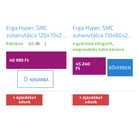
Erga Hyper, SMC
Erga Hyper, SMC
zuhanytálca 120x70x2,6
zuhanytálca 110x80x2,6
cm + szifon, fehér matt,
cm + szifon, matt
Raktáron
(
11 db
)
A gyártónál elfogyott,
ERG-V06-SMC-7012S-
szürke, ERG-V06-SMC-
megrendelés külön kérésre
WH
8011S-GR
40 990 Ft
45 240
BŐVEBBEN
Ft
KOSÁRBA
+ Ajándékot
+ Ajándékot
adunk
adunk