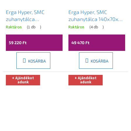
Erga Hyper, SMC
Erga Hyper, SMC
zuhanytálca
zuhanytálca 140x70x2,6
140x90x2,6 cm + szifon,
cm + szifon, fekete
Raktáron
(
1 db
)
Raktáron
(
4 db
)
matt szürke, ERG-V06-
matt, ERG-V06-SMC-
SMC-9014S-GR
7014S-BK
59 220 Ft
49 470 Ft
KOSÁRBA
KOSÁRBA
+ Ajándékot
+ Ajándékot
adunk
adunk