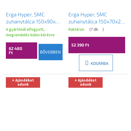
Erga Hyper, SMC
Erga Hyper, SMC
zuhanytálca 150x90x2,6
zuhanytálca 150x70x2,6
cm + szifon, fekete
cm + szifon, fekete
A gyártónál elfogyott,
Raktáron
(
7 db
)
matt, ERG-V06-SMC-
megrendelés külön kérésre
matt, ERG-V06-SMC-
9015S-BK
7015S-BK
52 390 Ft
62 480
BŐVEBBEN
Ft
KOSÁRBA
+ Ajándékot
+ Ajándékot
adunk
adunk