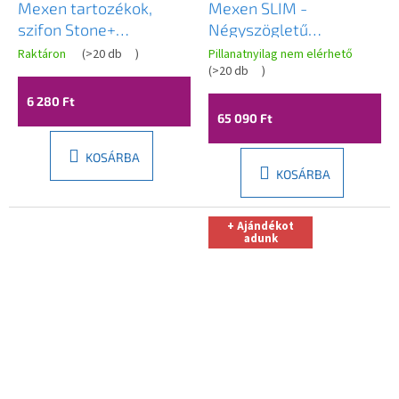
Mexen tartozékok,
Mexen SLIM -
szifon Stone+
Négyszögletű
zuhanytálcához,
zuhanytálca
Raktáron
(
>20 db
)
Pillanatnyilag nem elérhető
átmérő 90mm, 49030-
110x100x5cm + arany
(
>20 db
)
00
szifon, fehér, 40101011G
6 280 Ft
65 090 Ft
KOSÁRBA
KOSÁRBA
+ Ajándékot
adunk