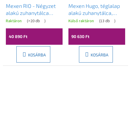
Mexen RIO - Négyzet
Mexen Hugo, téglalap
alakú zuhanytálca
alakú zuhanytálca,
70x70x14 cm + króm
SMC, 120x100cm, bézs,
Raktáron
(
>20 db
)
Külső raktáron
(
13 db
)
A
szifon, fehér, 45107070
42691012
termék
átlagos
40 890 Ft
90 630 Ft
értékelése
5-
ből
4,5
KOSÁRBA
KOSÁRBA
csillag.