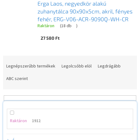
Erga Laos, negyedkör alakú
zuhanytálca 90x90x5cm, akril, fényes
fehér, ERG-V06-ACR-9090Q-WH-CR
Raktáron
(
18 db
)
27 580 Ft
T
e
Legnépszerűbb termékek
Legolcsóbb elöl
Legdrágább
r
m
ABC szerint
é
k
e
k
r
e
Raktáron
1912
n
d