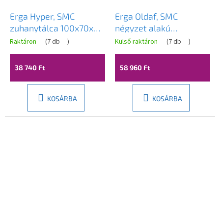
Erga Hyper, SMC
Erga Oldaf, SMC
zuhanytálca 100x70x2,6
négyzet alakú
cm + szifon, matt
zuhanytálca 90 x 90
Raktáron
(
7 db
)
Külső raktáron
(
7 db
)
szürke, ERG-V06-SMC-
cm, szürke matt, ERG-
7010S-GR
GMA-OL-9090G
38 740 Ft
58 960 Ft
KOSÁRBA
KOSÁRBA