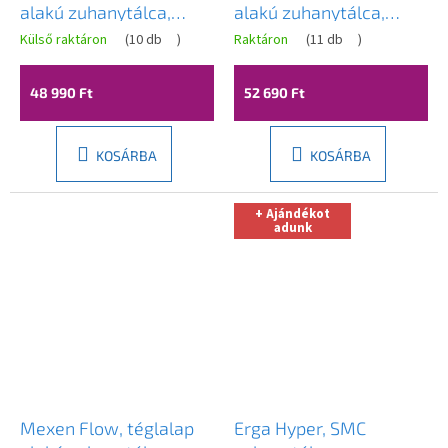
alakú zuhanytálca,
alakú zuhanytálca,
vékony, 85 x 90 cm,
vékony, 85 x 100 cm,
Külső raktáron
(
10 db
)
Raktáron
(
11 db
)
fényes fehér,
fényes fehér,
46R108590
46R108510
48 990 Ft
52 690 Ft
KOSÁRBA
KOSÁRBA
+ Ajándékot
adunk
Mexen Flow, téglalap
Erga Hyper, SMC