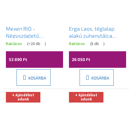
Mexen RIO -
Erga Laos, téglalap
Négyszögletű
alakú zuhanytálca
zuhanytálca 100x80x14
90x80x5cm, akril,
Raktáron
(
>20 db
)
Raktáron
(
8 db
)
cm + króm szifon, fehér,
fényes fehér, ERG-V06-
45108010
ACR-8090S-WH-CR
53 890 Ft
26 050 Ft
KOSÁRBA
KOSÁRBA
+ Ajándékot
+ Ajándékot
adunk
adunk