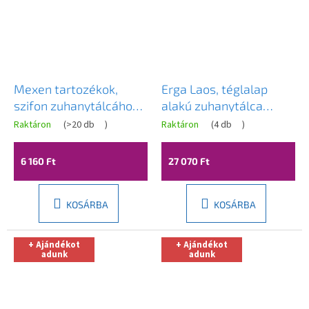
Mexen tartozékok,
Erga Laos, téglalap
szifon zuhanytálcához
alakú zuhanytálca
Hugo, Toro, átmérő
100x70x5cm, akril,
Raktáron
(
>20 db
)
Raktáron
(
4 db
)
90mm, 49050-00
fehér fényes, ERG-V06-
ACR-7010S-WH-CR
6 160 Ft
27 070 Ft
KOSÁRBA
KOSÁRBA
+ Ajándékot
+ Ajándékot
adunk
adunk