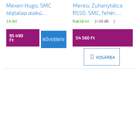
Mexen Hugo, SMC
Mereo, Zuhanytálca
téglalap alakú
R550, SMC, fehér,
zuhanytálca 110 x 100
lábakkal és szifonnal o
14 dní
Raktáron
(
>20 db
)
cm, szürke, 42611011
90 mm, MER-CV01H
95 490
54 560 Ft
BŐVEBBEN
Ft
KOSÁRBA