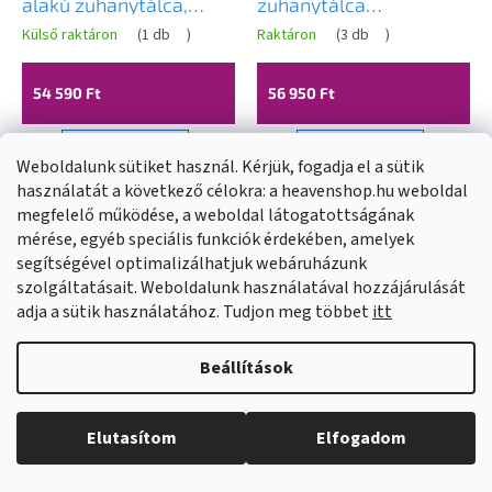
alakú zuhanytálca,
zuhanytálca
vékony, 80 x 110 cm,
150x80x2,6 cm + szifon,
Külső raktáron
(
1 db
)
Raktáron
(
3 db
)
fényes fehér,
matt szürke, ERG-V06-
46R108011
SMC-8015S-GR
54 590 Ft
56 950 Ft
KOSÁRBA
KOSÁRBA
Weboldalunk sütiket használ. Kérjük, fogadja el a sütik
használatát a következő célokra: a heavenshop.hu weboldal
megfelelő működése, a weboldal látogatottságának
+ Ajándékot
+ Ajándékot
mérése, egyéb speciális funkciók érdekében, amelyek
adunk
adunk
segítségével optimalizálhatjuk webáruházunk
szolgáltatásait. Weboldalunk használatával hozzájárulását
adja a sütik használatához. Tudjon meg többet
itt
Beállítások
Elutasítom
Elfogadom
Erga Hyper, SMC
Erga Hyper, SMC
zuhanytálca
zuhanytálca