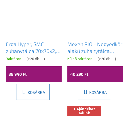
Erga Hyper, SMC
Mexen RIO - Negyedkör
zuhanytálca 70x70x2,6
alakú zuhanytálca
cm + szifon, fehér matt,
70x70x14 cm + króm
Raktáron
(
>20 db
)
Külső raktáron
(
>20 db
)
ERG-V06-SMC-7070S-
szifon, fehér, 47107070
WH
38 940 Ft
40 290 Ft
KOSÁRBA
KOSÁRBA
+ Ajándékot
adunk