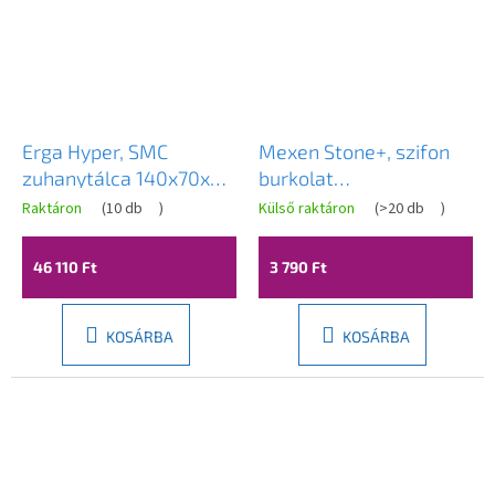
Erga Hyper, SMC
Mexen Stone+, szifon
zuhanytálca 140x70x2,6
burkolat
cm + szifon, fehér matt,
zuhanytálcához, acél,
Raktáron
(
10 db
)
Külső raktáron
(
>20 db
)
ERG-V06-SMC-7014S-
44910001
WH
46 110 Ft
3 790 Ft
KOSÁRBA
KOSÁRBA