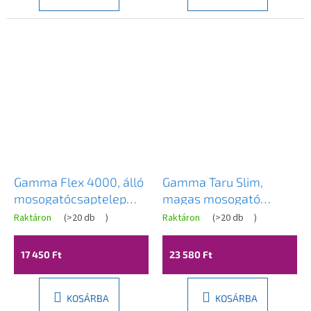
Gamma Flex 4000, álló
Gamma Taru Slim,
mosogatócsaptelep
magas mosogató
flexibilis karral, 2
csaptelep h-400, arany
Raktáron
(
>20 db
)
Raktáron
(
>20 db
)
funkciós kifolyóval,
matt, GMA-BTS-GDB
fekete-grafit, GMA-
17 450 Ft
23 580 Ft
BFX-4000GM
KOSÁRBA
KOSÁRBA