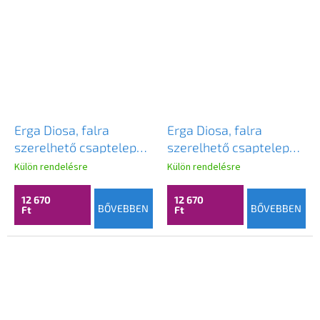
Erga Diosa, falra
Erga Diosa, falra
szerelhető csaptelep
szerelhető csaptelep
rugalmas karral és
rugalmas karral és
Külön rendelésre
Külön rendelésre
spray-vel, fekete matt-
spray-vel, fehér matt-
króm, ERG-YKA-
króm, ERG-YKA-
12 670
12 670
BŐVEBBEN
BŐVEBBEN
Ft
Ft
BZ.DIOSA-BLK
BZ.DIOSA-WHT