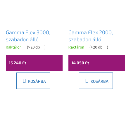
Gamma Flex 3000,
Gamma Flex 2000,
szabadon álló
szabadon álló
mosogató csaptelep
mosogató csaptelep
Raktáron
(
>20 db
)
Raktáron
(
>20 db
)
rugalmas karral,
rugalmas karral,
szürke-króm, GMA-
szürke-króm, GMA-
15 240 Ft
14 050 Ft
BFX-3000G
BFX-2000G
KOSÁRBA
KOSÁRBA