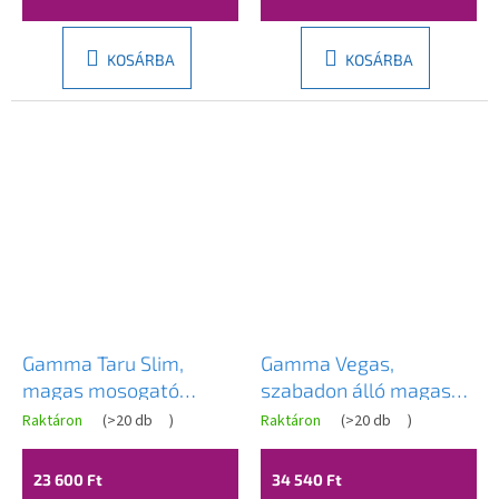
KOSÁRBA
KOSÁRBA
Gamma Taru Slim,
Gamma Vegas,
magas mosogató
szabadon álló magas
csaptelep h-400,
konyhai csaptelep
Raktáron
(
>20 db
)
Raktáron
(
>20 db
)
csiszolt acél, GMA-BTS-
rugalmas karral és
IX
spray-vel, fekete matt,
23 600 Ft
34 540 Ft
GMA-BVSK-BK