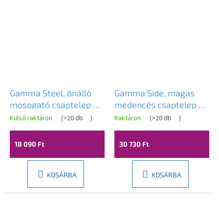
Gamma Steel, önálló
Gamma Side, magas
mosogató csaptelep h-
medencés csaptelep h-
320, réz matt, GMA-
330 vízszűrő
Külső raktáron
(
>20 db
)
Raktáron
(
>20 db
)
BSK2-RBG
csatlakozással, matt
fekete, GMA-BSEF-BK
18 090 Ft
30 730 Ft
KOSÁRBA
KOSÁRBA