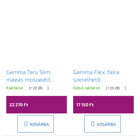
Gamma Taru Slim,
Gamma Flex, falra
magas mosogató
szerelhető
csaptelep h-400, matt
mosogatócsaptelep
Raktáron
(
>20 db
)
Külső raktáron
(
>20 db
)
fekete, GMA-BTS-BK
rugalmas karral, bézs-
króm, GMA-BFXS-B
22 270 Ft
17 150 Ft
KOSÁRBA
KOSÁRBA