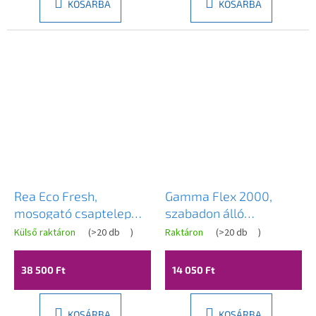
KOSÁRBA
KOSÁRBA
Rea Eco Fresh,
Gamma Flex 2000,
mosogató csaptelep
szabadon álló
kifolyóval
mosogató csaptelep
Külső raktáron
(
>20 db
)
Raktáron
(
>20 db
)
ivóvízszűrőhöz, arany
rugalmas karral,
matt, REA-B7596
fekete-króm, GMA-
38 500 Ft
14 050 Ft
BFX-2000CH
KOSÁRBA
KOSÁRBA