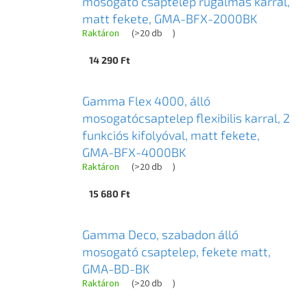
mosogató csaptelep rugalmas karral,
matt fekete, GMA-BFX-2000BK
Raktáron
(
>20 db
)
14 290 Ft
Gamma Flex 4000, álló
mosogatócsaptelep flexibilis karral, 2
funkciós kifolyóval, matt fekete,
GMA-BFX-4000BK
Raktáron
(
>20 db
)
15 680 Ft
Gamma Deco, szabadon álló
mosogató csaptelep, fekete matt,
GMA-BD-BK
Raktáron
(
>20 db
)