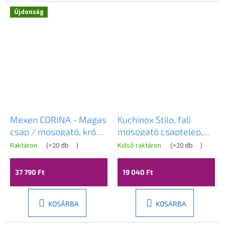
Újdonság
Novinka
Mexen CORINA - Magas
Kuchinox Stilo, fali
csap / mosogató, króm,
mosogató csaptelep,
670601-00
sárgaréz, LAV-
Raktáron
(
>20 db
)
Külső raktáron
(
>20 db
)
BKI_580D
37 790 Ft
19 040 Ft
KOSÁRBA
KOSÁRBA