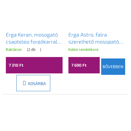
Erga Keran, mosogató
Erga Astro, falra
csaptelep forgókarral,
szerelhető mosogató
króm, ERG-YKA-
csaptelep 150mm,
Raktáron
(
2 db
)
Külön rendelésre
BZ.KERAN
króm, ERG-YKA-
BZ.ASTRO-CHR
7 310 Ft
7 690 Ft
BŐVEBBEN
KOSÁRBA