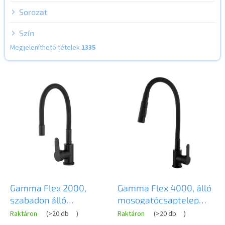
Sorozat
Szín
Megjeleníthető tételek
1335
T
e
r
m
é
k
e
k
l
i
s
Gamma Flex 2000,
Gamma Flex 4000, álló
t
szabadon álló
mosogatócsaptelep
á
mosogató csaptelep
flexibilis karral, 2
Raktáron
(
>20 db
)
Raktáron
(
>20 db
)
j
rugalmas karral, matt
funkciós kifolyóval,