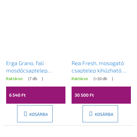
Erga Grano, fali
Rea Fresh, mosogató
mosdócsaptelep
csaptelep kihúzható
forgókarral, 150 mm,
kifolyóval, réz matt,
Raktáron
(
7 db
)
Raktáron
(
>20 db
)
króm, ERG-YKA-
REA-B6560
BZ.GRANO-CHR
6 540 Ft
30 500 Ft
KOSÁRBA
KOSÁRBA