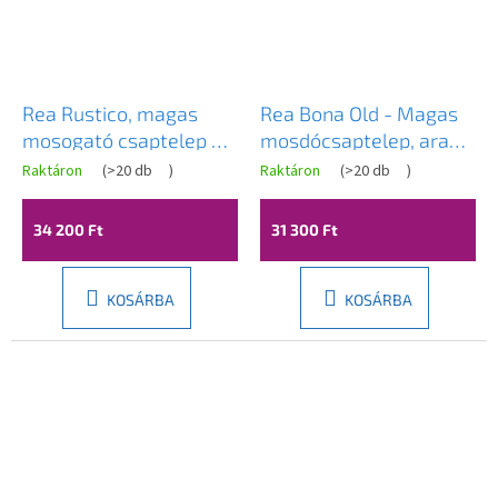
Rea Rustico, magas
Rea Bona Old - Magas
mosogató csaptelep h-
mosdócsaptelep, arany,
370, arany matt, REA-
REA-B2150
Raktáron
(
>20 db
)
Raktáron
(
>20 db
)
B5521
34 200 Ft
31 300 Ft
KOSÁRBA
KOSÁRBA