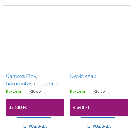
Gamma Flex,
Ivóvíz csap
háromutas mosogató
csaptelep rugalmas
Raktáron
(
>20 db
)
Raktáron
(
>20 db
)
karral vízszűrő
csatlakozással, matt
33 100 Ft
4 640 Ft
fekete, GMA-BFXF-BK
KOSÁRBA
KOSÁRBA