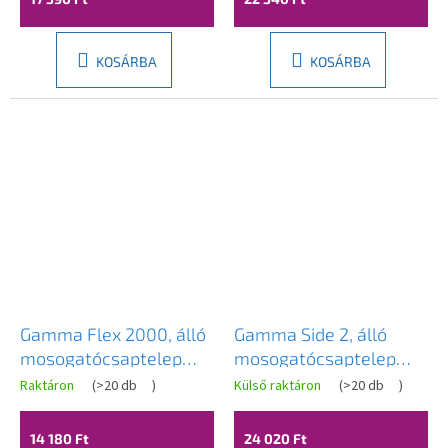
BFXS-3000BK
KOSÁRBA
KOSÁRBA
Gamma Flex 2000, álló
Gamma Side 2, álló
mosogatócsaptelep
mosogatócsaptelep
flexibilis karral, matt
kihúzható kifolyóval H-
Raktáron
(
>20 db
)
Külső raktáron
(
>20 db
)
fehér, GMA-BFX-
300, matt arany, GMA-
2000AWH
BSE2-BG
14 180 Ft
24 020 Ft