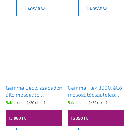
KOSÁRBA
KOSÁRBA
Gamma Deco, szabadon
Gamma Flex 3000, álló
álló mosogató
mosogatócsaptelep
csaptelep, arany matt,
flexibilis karral, matt
Raktáron
(
>20 db
)
Raktáron
(
>20 db
)
A
GMA-BD-BG
fehérarany, GMA-BFX-
termék
átlagos
3000WHGD
15 960 Ft
16 390 Ft
értékelése
5-