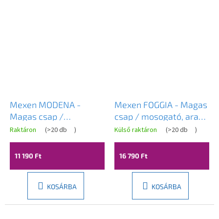
Mexen MODENA -
Mexen FOGGIA - Magas
Magas csap /
csap / mosogató, arany,
mosogató, Fekete,
671800-50
Raktáron
(
>20 db
)
Külső raktáron
(
>20 db
)
671900-70
11 190 Ft
16 790 Ft
KOSÁRBA
KOSÁRBA