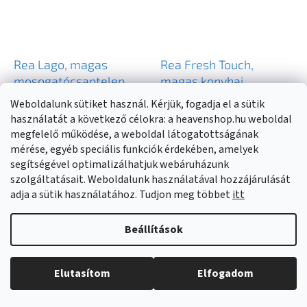
Rea Lago, magas
Rea Fresh Touch,
mosogatócsaptelep, H-
magas konyhai
510, matt réz, REA-
csaptelep kihúzható, 2
Külső raktáron
(
>20 db
)
Raktáron
(
>20 db
)
Weboldalunk sütiket használ. Kérjük, fogadja el a sütik
B9337
funkciós zuhanyfejjel,
használatát a következő célokra: a heavenshop.hu weboldal
matt arany, REA-B9842
megfelelő működése, a weboldal látogatottságának
30 300 Ft
36 900 Ft
mérése, egyéb speciális funkciók érdekében, amelyek
segítségével optimalizálhatjuk webáruházunk
szolgáltatásait. Weboldalunk használatával hozzájárulását
KOSÁRBA
KOSÁRBA
adja a sütik használatához. Tudjon meg többet
itt
Beállítások
Elutasítom
Elfogadom