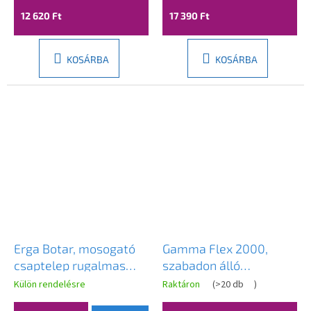
szürke-króm, GMA-
12 620 Ft
17 390 Ft
BFXS-3000G
KOSÁRBA
KOSÁRBA
Erga Botar, mosogató
Gamma Flex 2000,
csaptelep rugalmas
szabadon álló
kifolyóval, fekete-króm,
mosogató csaptelep
Külön rendelésre
Raktáron
(
>20 db
)
ERG-YKA-BZ.BOTAR-
rugalmas karral, bézs-