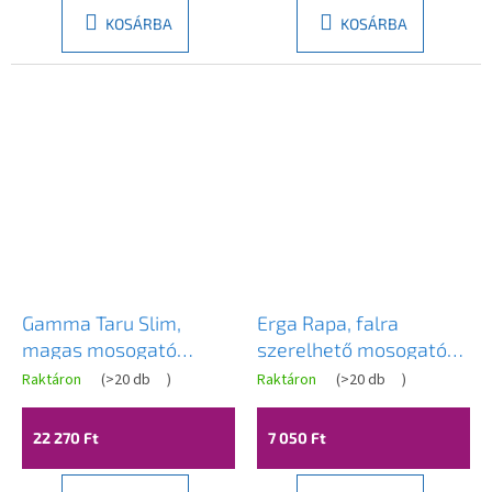
ből
3,8
KOSÁRBA
KOSÁRBA
csillag.
Gamma Taru Slim,
Erga Rapa, falra
magas mosogató
szerelhető mosogató
csaptelep h-400, bézs,
csaptelep 150mm,
Raktáron
(
>20 db
)
Raktáron
(
>20 db
)
GMA-BTS-B
króm, ERG-YKA-
BZ.RAPA-CHR
22 270 Ft
7 050 Ft