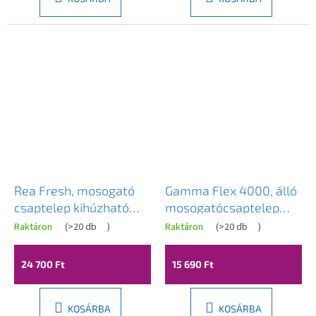
Rea Fresh, mosogató
Gamma Flex 4000, álló
csaptelep kihúzható
mosogatócsaptelep
kifolyóval, csiszolt acél,
flexibilis karral, 2
Raktáron
(
>20 db
)
Raktáron
(
>20 db
)
REA-B9146
funkciós kifolyóval,
fekete-króm, GMA-
24 700 Ft
15 690 Ft
BFX-4000CH
KOSÁRBA
KOSÁRBA