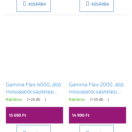
KOSÁRBA
KOSÁRBA
Gamma Flex 4000, álló
Gamma Flex 2000, álló
mosogatócsaptelep
mosogatócsaptelep
flexibilis karral, 2
flexibilis karral, matt
Raktáron
(
>20 db
)
Raktáron
(
>20 db
)
funkciós kifolyóval,
arany-fekete, GMA-
szürke-króm, GMA-
BFX-2000BGD
15 690 Ft
14 990 Ft
BFX-4000G