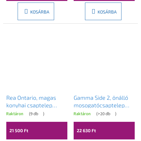
KOSÁRBA
KOSÁRBA
Rea Ontario, magas
Gamma Side 2, önálló
konyhai csaptelep
mosogatócsaptelep
kihúzható zuhanyfejjel,
kihúzható kifolyóval h-
Raktáron
(
9 db
)
Raktáron
(
>20 db
)
matt fekete, REA-B6571
300, matt fekete, GMA-
BSE2-BK
21 500 Ft
22 630 Ft