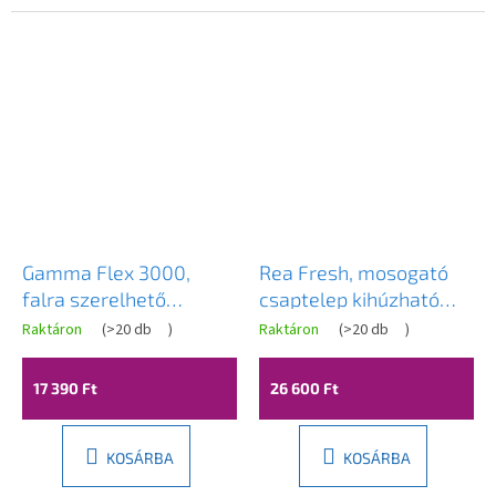
Gamma Flex 3000,
Rea Fresh, mosogató
falra szerelhető
csaptelep kihúzható
mosogató csaptelep
kifolyóval, fekete matt,
Raktáron
(
>20 db
)
Raktáron
(
>20 db
)
A
rugalmas karral, fehér-
REA-B9147
termék
átlagos
króm, GMA-BFXS-
17 390 Ft
26 600 Ft
értékelése
3000WH
5-
ből
3,7
KOSÁRBA
KOSÁRBA
csillag.