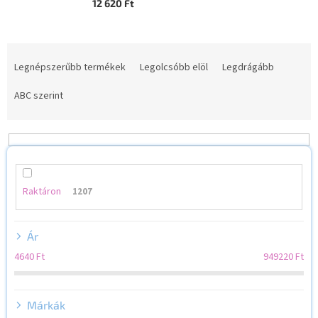
12 620 Ft
T
e
Legnépszerűbb termékek
Legolcsóbb elöl
Legdrágább
r
m
ABC szerint
é
k
e
k
r
e
Raktáron
1207
n
d
Ár
e
z
4640
Ft
949220
Ft
é
s
e
Márkák