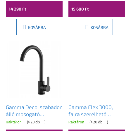
a
fekete, GMA-BFX-
matt fekete, GMA-BFX-
14 290 Ft
15 680 Ft
2000BK
4000BK
KOSÁRBA
KOSÁRBA
Gamma Deco, szabadon
Gamma Flex 3000,
álló mosogató
falra szerelhető
csaptelep, fekete matt,
mosogató csaptelep
Raktáron
(
>20 db
)
Raktáron
(
>20 db
)
GMA-BD-BK
rugalmas karral,