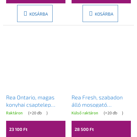
KOSÁRBA
KOSÁRBA
Rea Ontario, magas
Rea Fresh, szabadon
konyhai csaptelep
álló mosogató
kihúzható zuhanyfejjel,
csaptelep, arany matt,
Raktáron
(
>20 db
)
Külső raktáron
(
>20 db
)
matt arany, REA-B7575
REA-B9148
23 100 Ft
28 500 Ft