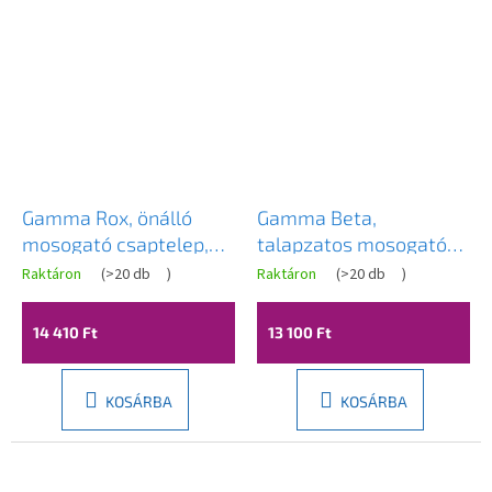
Gamma Rox, önálló
Gamma Beta,
mosogató csaptelep,
talapzatos mosogató
fehér, GMA-BRX-WH
csaptelep, fényes
Raktáron
(
>20 db
)
Raktáron
(
>20 db
)
arany, GMA-BB-GDII
14 410 Ft
13 100 Ft
KOSÁRBA
KOSÁRBA