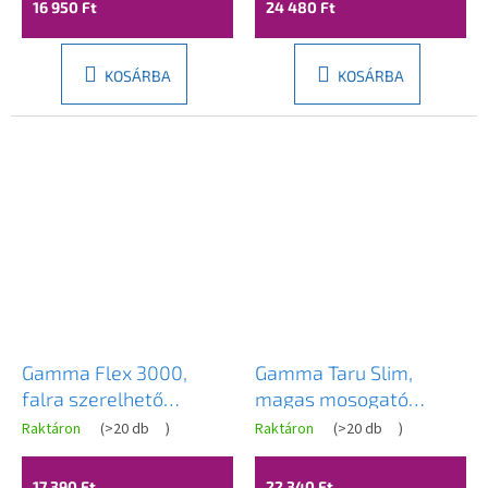
16 950 Ft
24 480 Ft
KOSÁRBA
KOSÁRBA
Gamma Flex 3000,
Gamma Taru Slim,
falra szerelhető
magas mosogató
mosogató csaptelep
csaptelep h-400, bézs
Raktáron
(
>20 db
)
Raktáron
(
>20 db
)
rugalmas karral,
pettyes, GMA-BTS-BPG
fekete-króm, GMA-
17 390 Ft
22 340 Ft