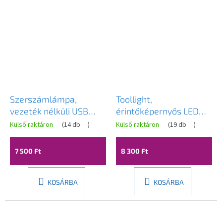
Szerszámlámpa,
Toollight,
vezeték nélküli USB
érintőképernyős LED
éjszakai lámpa
éjjeli asztali lámpa 5W,
Külső raktáron
(
14 db
)
Külső raktáron
(
19 db
)
APP1357-T, arany matt,
3 színű fény, USB
OSW-08620
tápegység, APP1370-T
7 500 Ft
8 300 Ft
WHITE, fehér, OSW-
08634
KOSÁRBA
KOSÁRBA