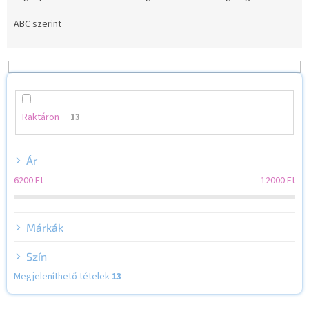
r
m
ABC szerint
é
k
e
k
r
e
Raktáron
13
n
d
Ár
e
z
6200
Ft
12000
Ft
é
s
e
Márkák
Szín
Megjeleníthető tételek
13