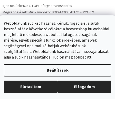
Írjon nekünk:
NON STOP: info@heavenshop.hu
Megrendelések:
Munkanapokon 8:00-14:00 +421 914 399 399
Panaszok:
Munkanapokon 8:00-14:00 +421 914 399 399
Weboldalunk sütiket használ. Kérjük, fogadja el a sütik
Facebook
HeavenShop.sk
használatát a következő célokra: a heavenshop.hu weboldal
megfelelő működése, a weboldal látogatottságának
mérése, egyéb speciális funkciók érdekében, amelyek
Eredményeink
segítségével optimalizálhatjuk webáruházunk
szolgáltatásait. Weboldalunk használatával hozzájárulását
adja a sütik használatához. Tudjon meg többet
itt
Árukereső.hu
Beállítások
Elutasítom
Elfogadom
Copyright 2026
Heavenshop
. Minden jog fenntartva.