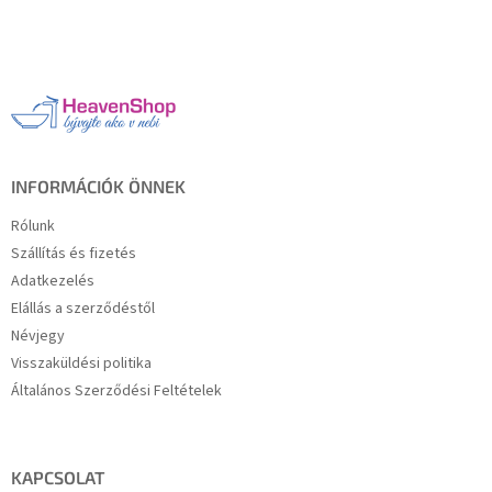
s
L
t
á
a
b
i
l
r
é
á
c
n
y
í
INFORMÁCIÓK ÖNNEK
t
á
Rólunk
s
Szállítás és fizetés
e
Adatkezelés
l
e
Elállás a szerződéstől
m
Névjegy
e
Visszaküldési politika
i
Általános Szerződési Feltételek
KAPCSOLAT