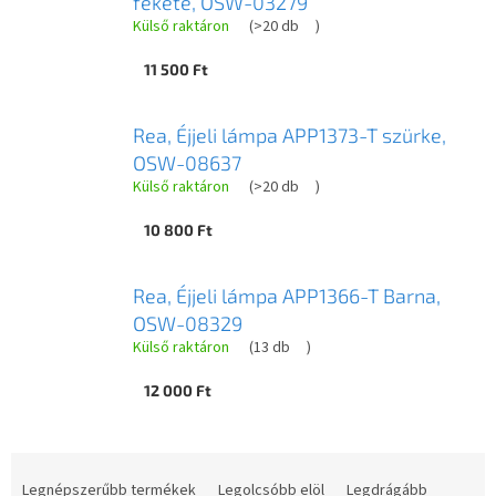
fekete, OSW-03279
Külső raktáron
(
>20 db
)
11 500 Ft
Rea, Éjjeli lámpa APP1373-T szürke,
OSW-08637
Külső raktáron
(
>20 db
)
10 800 Ft
Rea, Éjjeli lámpa APP1366-T Barna,
OSW-08329
Külső raktáron
(
13 db
)
12 000 Ft
T
e
Legnépszerűbb termékek
Legolcsóbb elöl
Legdrágább