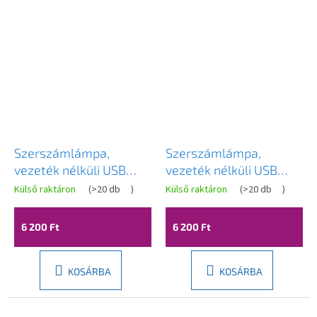
Szerszámlámpa,
Szerszámlámpa,
vezeték nélküli USB
vezeték nélküli USB
éjszakai lámpa
éjszakai lámpa
Külső raktáron
(
>20 db
)
Külső raktáron
(
>20 db
)
APP1359-T, barna,
APP1362-T, szürke
OSW-08622
matt, OSW-08625
6 200 Ft
6 200 Ft
KOSÁRBA
KOSÁRBA