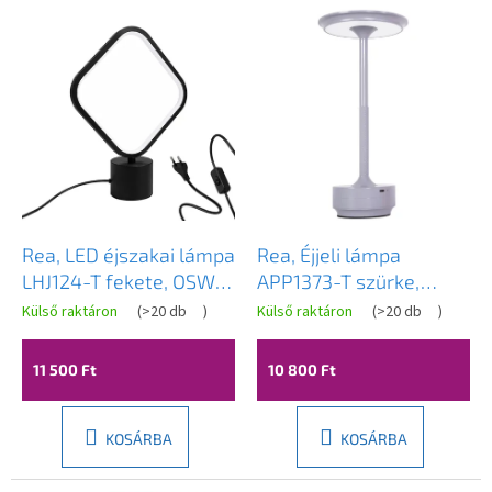
T
e
r
m
é
k
e
k
l
i
s
Rea, LED éjszakai lámpa
Rea, Éjjeli lámpa
t
LHJ124-T fekete, OSW-
APP1373-T szürke,
á
03279
OSW-08637
Külső raktáron
(
>20 db
)
Külső raktáron
(
>20 db
)
j
a
11 500 Ft
10 800 Ft
KOSÁRBA
KOSÁRBA