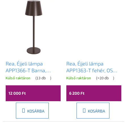
Rea, Éjjeli lámpa
Rea, Éjjeli lámpa
APP1366-T Barna,
APP1363-T fehér, OSW-
OSW-08329
08626
Külső raktáron
(
13 db
)
Külső raktáron
(
>20 db
)
12 000 Ft
6 200 Ft
KOSÁRBA
KOSÁRBA