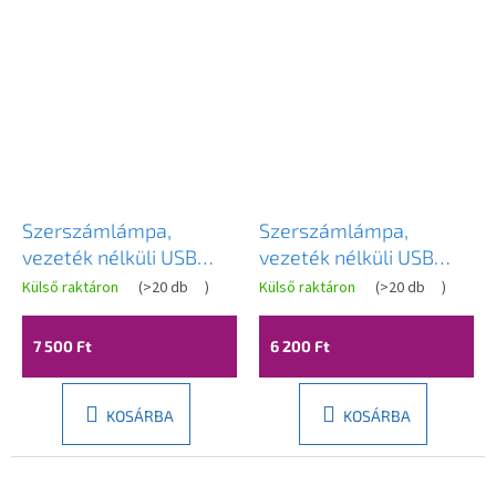
Szerszámlámpa,
Szerszámlámpa,
vezeték nélküli USB
vezeték nélküli USB
éjszakai lámpa
éjszakai lámpa
Külső raktáron
(
>20 db
)
Külső raktáron
(
>20 db
)
APP1361-T, zöld matt,
APP1358-T, matt
OSW-08624
fekete, OSW-08621
7 500 Ft
6 200 Ft
KOSÁRBA
KOSÁRBA