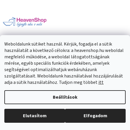
á
b
l
é
c
INFORMÁCIÓK ÖNNEK
Weboldalunk sütiket használ. Kérjük, fogadja el a sütik
használatát a következő célokra: a heavenshop.hu weboldal
Rólunk
megfelelő működése, a weboldal látogatottságának
Szállítás és fizetés
mérése, egyéb speciális funkciók érdekében, amelyek
Adatkezelés
segítségével optimalizálhatjuk webáruházunk
Elállás a szerződéstől
szolgáltatásait. Weboldalunk használatával hozzájárulását
Névjegy
adja a sütik használatához. Tudjon meg többet
itt
Visszaküldési politika
Általános Szerződési Feltételek
Beállítások
Elutasítom
Elfogadom
KAPCSOLAT
Írjon nekünk:
NON STOP: info@heavenshop.hu