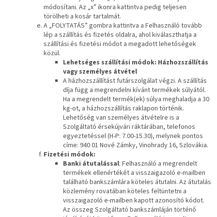
módosítani. Az „x” ikonra kattintva pedig teljesen
törölheti a kosár tartalmát.
A „FOLYTATÁS” gombra kattintva a Felhasználó tovább
lép a szállítás és fizetés oldalra, ahol kiválaszthatja a
szállítási és fizetési módot a megadott lehetőségek
közül.
Lehetséges szállítási módok: Házhozszállítás
vagy személyes átvétel
A házhozszállítást futárszolgálat végzi. A szállítás
díja függ a megrendelni kívánt termékek súlyától.
Ha a megrendelt termék(ek) súlya meghaladja a 30
kg-ot, a házhozszállítás raklapon történik.
Lehetőség van személyes átvételre is a
Szolgáltató érsekújvári ráktárában, telefonos
egyeztetéssel (H-P: 7.00-15.30), melynek pontos
címe: 940 01 Nové Zámky, Vinohrady 16, Szlovákia.
Fizetési módok:
Banki átutalással
: Felhasználó a megrendelt
termékek ellenértékét a visszaigazoló e-mailben
található bankszámlára köteles átutalni. Az átutalás
közlemény rovatában köteles feltüntetni a
visszaigazoló e-mailben kapott azonosító kódot.
Az összeg Szolgáltató bankszámláján történő