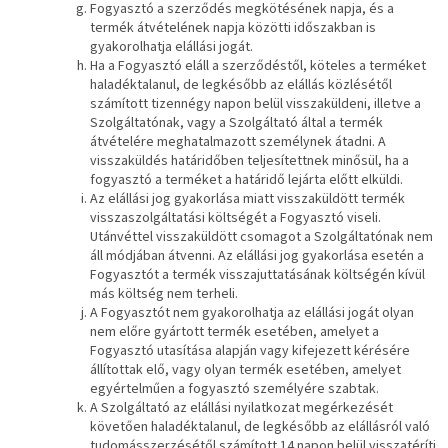
Fogyasztó a szerződés megkötésének napja, és a
termék átvételének napja közötti időszakban is
gyakorolhatja elállási jogát.
Ha a Fogyasztó eláll a szerződéstől, köteles a terméket
haladéktalanul, de legkésőbb az elállás közlésétől
számított tizennégy napon belül visszaküldeni, illetve a
Szolgáltatónak, vagy a Szolgáltató által a termék
átvételére meghatalmazott személynek átadni. A
visszaküldés határidőben teljesítettnek minősül, ha a
fogyasztó a terméket a határidő lejárta előtt elküldi.
Az elállási jog gyakorlása miatt visszaküldött termék
visszaszolgáltatási költségét a Fogyasztó viseli.
Utánvéttel visszaküldött csomagot a Szolgáltatónak nem
áll módjában átvenni. Az elállási jog gyakorlása esetén a
Fogyasztót a termék visszajuttatásának költségén kívül
más költség nem terheli.
A Fogyasztót nem gyakorolhatja az elállási jogát olyan
nem előre gyártott termék esetében, amelyet a
Fogyasztó utasítása alapján vagy kifejezett kérésére
állítottak elő, vagy olyan termék esetében, amelyet
egyértelműen a fogyasztó személyére szabtak.
A Szolgáltató az elállási nyilatkozat megérkezését
követően haladéktalanul, de legkésőbb az elállásról való
tudomásszerzésétől számított 14 napon belül visszatéríti