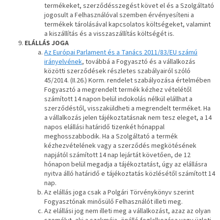
termékeket, szerződésszegést követ el és a Szolgáltató
jogosult a Felhasználóval szemben érvényesíteni a
termékek tárolásával kapcsolatos költségeket, valamint
a kiszállítás és a visszaszállítás költségét is.
ELÁLLÁS JOGA
Az Európai Parlament és a Tanács 2011/83/EU számú
irányelvének
, továbbá a Fogyasztó és a vállalkozás
közötti szerződések részletes szabályairól szóló
45/2014. (II.26.) Korm. rendelet szabályozása értelmében
Fogyasztó a megrendelt termék kézhez vételétől
számított 14 napon belül indokolás nélkül elállhat a
szerződéstől, visszaküldheti a megrendelt terméket. Ha
a vállalkozás jelen tájékoztatásnak nem tesz eleget, a 14
napos elállási határidő tizenkét hónappal
meghosszabbodik. Ha a Szolgáltató a termék
kézhezvételének vagy a szerződés megkötésének
napjától számított 14 nap lejártát követően, de 12
hónapon belül megadja a tájékoztatást, úgy az elállásra
nyitva álló határidő e tájékoztatás közlésétől számított 14
nap.
Az elállás joga csak a Polgári Törvénykönyv szerint
Fogyasztónak minősülő Felhasználót illeti meg.
Az elállási jog nem illeti meg a vállalkozást, azaz az olyan