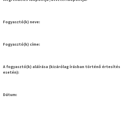
Fogyasztó(k) neve:
Fogyasztó(k) címe:
A fogyasztó(k) aláírása (kizárólag írásban történő értesítés
esetén):
Dátum:
L