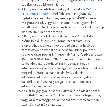
személyt, aki a szakmája, önálló foglalkozása vagy üzleti
tevékenysége körében jár el.
A Fogyasztó az elállási jogát gyakorolhatja a
45/2014.
(II.26.) Korm. rendelet
mellékletében meghatározott
nyilatkozat-minta
útján, amely
jelen ÁSZF alján is
megtalálható
, vagy az erre vonatkozó egyértelmű
nyilatkozat útján. Az elállási nyilatkozathoz kérjük, csatolja
az e-mailben kapott számlát.
A Fogyasztó az elállási jogát a webáruház felületén
elérhető elállási funkció (gomb) használatával is
gyakorolhatja, amely a következő címen érhető el:
https://www.heavenshop.hu/visszakuldesi-politika/?
retino-widget-root-url=/hu/portal/iframe/f22d4a2c-da1e-
45ab-90f6-30b09b6bd03f/. A funkció az elállási határidő
teljes ideje alatt elérhető. Ha a Fogyasztó ezt a
lehetőséget választja, a Szolgáltató az elállási nyilatkozat
megérkezését – annak tartalmával, valamint
elküldésének dátumával és időpontjával együtt –
haladéktalanul visszaigazolja tartós adathordozón,
jellemzően e-mailben.
Az elállási jog gyakorlására nyitva álló idő attól a naptól
számított 14 nap elteltével jár le, amelyen a Fogyasztó,
vagy az általa megjelölt, a fuvarozótól eltérő harmadik
személy a terméket átveszi.