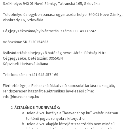
Székhelye: 940 01 Nové Zámky, Tatranská 165, Szlovákia
Telephelye és egyben panasz-ügyintézési helye: 940 01 Nové Zámky,
Vinohrady 16, Szlovákia
Cégjegyzékszáma/nyilvántartási száma: DIC 48337242
Adószáma: SK 2120154685
Nyilvántartásba bejegyző hatóság neve: Járási Bíróság Nitra
Cégjegyzéke, betétszám: 39550/N
Képviseli: Harisová Juliana
Telefonszáma: +421 948 457 169
Elérhetősége, a Felhasználókkal való kapcsolattartásra szolgáló,
rendszeresen használt elektronikus levelezési címe:
info@heavenshop.hu
ÁLTALÁNOS TUDNIVALÓK:
Jelen ÁSZF hatálya a ”heavenshop.hu” webáruházban
történő jogviszonyokra kiterjed ki.
Jelen ÁSZF alapján létrejött szerződés nem minősül