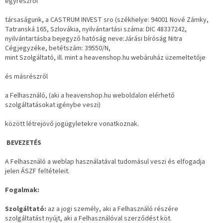
egyrészről
társaságunk, a CASTRUM INVEST sro (székhelye: 94001 Nové Zámky,
Tatranská 165, Szlovákia, nyilvántartási száma: DIC 48337242,
nyilvántartásba bejegyző hatóság neve:Járási bíróság Nitra
Cégjegyzéke, betétszám: 39550/N,
mint Szolgáltató, ill. mint a heavenshop.hu webáruház üzemeltetője
és másrészről
a Felhasználó, (aki a heavenshop.hu weboldalon elérhető
szolgáltatásokat igénybe veszi)
között létrejövő jogügyletekre vonatkoznak.
BEVEZETÉS
A Felhasználó a weblap használatával tudomásul veszi és elfogadja
jelen ÁSZF feltételeit.
Fogalmak:
Szolgáltató:
az a jogi személy, aki a Felhasználó részére
szolgáltatást nyújt, aki a Felhasználóval szerződést köt.