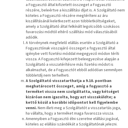
a Fogyasztó által kifizetett összeget a Fogyasztó
részére, beleértve a kiszállítási díjat is. A Szolgáltató nem
köteles a Fogyasztó részére megtéríteni az áru
kiszállításánál keletkezett azon többletköltségeket,
amely a Szolgáltató által felkínált legolcsóbb szokásos
fuvarozási módtól eltérő szállítási mód választásából
adódik.
A törvénynek megfelelő
elállás esetén a Szolgáltató a
Fogyasztónak visszajáró összeget a fogyasztó által
igénybe vett fizetési móddal megegyező módon téríti
vissza. A Fogyasztó kifejezett beleegyezése alapján a
Szolgáltató a visszatérítésre más fizetési módot is
alkalmazhat, de a Fogyasztót ebből adódóan semmilyen
többletdíj nem terhelheti.
A Szolgáltató
visszatarthatja a 9.10. pontban
meghatározott összeget, amíg a fogyasztó a
terméket vissza nem szolgáltatta, vagy kétséget
kizáróan nem igazolta, hogy azt visszaküldte; a
kettő közül a korábbi időpontot kell figyelembe
venni.
Nem illeti meg a Szolgáltatót a visszatartás joga,
ha vállalta, hogy a terméket maga fuvarozza vissza.
Amennyiben a Fogyasztó élni szeretne elállási jogával,
köteles az elállási szándékát a Szolgáltatónak jelezni.