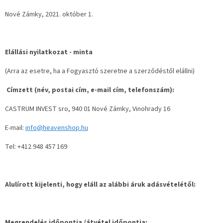
Nové Zámky, 2021. október 1.
Elállási nyilatkozat - minta
(Arra az esetre, ha a Fogyasztó szeretne a szerződéstől elállni)
Címzett (név, postai cím, e-mail cím, telefonszám):
CASTRUM INVEST sro, 940 01 Nové Zámky, Vinohrady 16
E-mail:
info@heavenshop.hu
Tel: +412 948 457 169
Alulírott kijelenti, hogy eláll az alábbi áruk adásvételétől:
Megrendelés időpontja /átvétel időpontja: