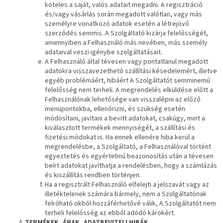
köteles a saját, valós adatait megadni. A regisztráció
és/vagy vásárlás során megadott valótlan, vagy más
személyre vonatkozó adatok esetén a létrejövő
szerződés semmis. A Szolgáltató kizárja felelősségét,
amennyiben a Felhasználó más nevében, más személy
adataival veszi igénybe szolgáltatásait.
A Felhasználó által tévesen vagy pontatlanul megadott
adatokra visszavezethető szállítási késedelemért, illetve
egyéb problémáért, hibáért A Szolgáltatót semminemű
felelősség nem terheli. A megrendelés elküldése előtt a
Felhasználónak lehetősége van visszalépni az előző
menüpontokba, ellenőrizni, és szükség esetén
módosítani, javítani a bevitt adatokat, csakúgy, mint a
kiválasztott termékek mennyiségét, a szállítási és
fizetési módokat is. Ha ennek ellenére hiba kerül a
megrendelésbe, a Szolgáltató, a Felhasználóval történt
egyeztetés és egyértelmű beazonosítás után a tévesen
beírt adatokat javíthatja a rendelésben, hogy a számlázás
és kiszállítás rendben történjen.
Ha a regisztrált Felhasználó elfelejti a jelszavát vagy az
illetéktelenek számára bármely, nem a Szolgáltatónak
felróható okból hozzáférhetővé válik, A Szolgáltatót nem
terheli felelősség az ebből adódó károkért.
TERMÉKEK, ÁRAK, ADATBEVITELI HIBÁK