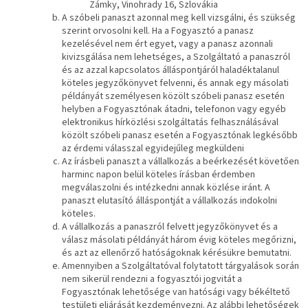
Zámky, Vinohrady 16, Szlovákia
A szóbeli panaszt azonnal meg kell vizsgálni, és szükség
szerint orvosolni kell. Ha a Fogyasztó a panasz
kezelésével nem ért egyet, vagy a panasz azonnali
kivizsgálása nem lehetséges, a Szolgáltató a panaszról
és az azzal kapcsolatos álláspontjáról haladéktalanul
köteles jegyzőkönyvet felvenni, és annak egy másolati
példányát személyesen közölt szóbeli panasz esetén
helyben a Fogyasztónak átadni, telefonon vagy egyéb
elektronikus hírközlési szolgáltatás felhasználásával
közölt szóbeli panasz esetén a Fogyasztónak legkésőbb
az érdemi válasszal egyidejűleg megküldeni
Az írásbeli panaszt a vállalkozás a beérkezését követően
harminc napon belül köteles írásban érdemben
megválaszolni és intézkedni annak közlése iránt. A
panaszt elutasító álláspontját a vállalkozás indokolni
köteles.
A vállalkozás a panaszról felvett jegyzőkönyvet és a
válasz másolati példányát három évig köteles megőrizni,
és azt az ellenőrző hatóságoknak kérésükre bemutatni.
Amennyiben a Szolgáltatóval folytatott tárgyalások során
nem sikerül rendezni a fogyasztói jogvitát a
Fogyasztónak lehetősége van hatósági vagy békéltető
testületi eljárását kezdeményezni. Az alábbi lehetőségek