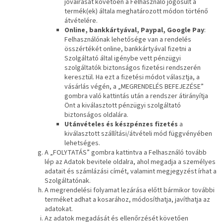
jóváírását követően a Felhasználó jogosult a
termék(ek) általa meghatározott módon történő
átvételére.
Online, bankkártyával, Paypal, Google Pay
:
Felhasználónak lehetősége van a rendelés
összértékét online, bankkártyával fizetni a
Szolgáltató által igénybe vett pénzügyi
szolgáltatók biztonságos fizetési rendszerén
keresztül. Ha ezt a fizetési módot választja, a
vásárlás végén, a „MEGRENDELÉS BEFEJEZÉSE”
gombra való kattintás után a rendszer átirányítja
Önt a kiválasztott pénzügyi szolgáltató
biztonságos oldalára.
Utánvételes és készpénzes fizetés
a
kiválasztott szállítási/átvételi mód függvényében
lehetséges.
A „FOLYTATÁS” gombra kattintva a Felhasználó tovább
lép az Adatok bevitele oldalra, ahol megadja a személyes
adatait és számlázási címét, valamint megjegyzést írhat a
Szolgáltatónak.
A megrendelési folyamat lezárása előtt bármikor további
terméket adhat a kosarához, módosíthatja, javíthatja az
adatokat.
Az adatok megadását és ellenőrzését követően