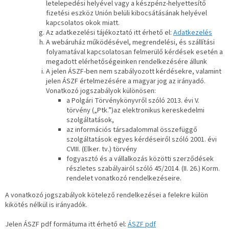
letelepedési helyével vagy a készpénz-helyettesítő
fizetési eszköz Unión belüli kibocsátásának helyével
kapcsolatos okok miatt.
Az adatkezelési tájékoztató itt érhető el:
Adatkezelés
A webáruház működésével, megrendelési, és szállítási
folyamatával kapcsolatosan felmerülő kérdések esetén a
megadott elérhetőségeinken rendelkezésére állunk
A jelen ÁSZF-ben nem szabályozott kérdésekre, valamint
jelen ÁSZF értelmezésére a magyar jog az irányadó.
Vonatkozó jogszabályok különösen:
a Polgári Törvénykönyvről szóló 2013. évi V.
törvény („Ptk.”)az elektronikus kereskedelmi
szolgáltatások,
az információs társadalommal összefüggő
szolgáltatások egyes kérdéseiről szóló 2001. évi
CVIII. (Elker. tv.) törvény
fogyasztó és a vállalkozás közötti szerződések
részletes szabályairól szóló 45/2014. (II. 26.) Korm.
rendelet vonatkozó rendelkezéseire.
A vonatkozó jogszabályok kötelező rendelkezései a felekre külön
kikötés nélkül is irányadók.
Jelen ÁSZF pdf formátuma itt érhető el:
ÁSZF pdf