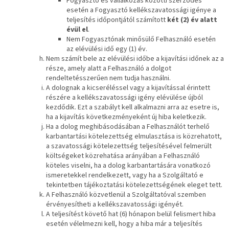
Fogyasztó és vállalkozás közötti szerződés
esetén a Fogyasztó kellékszavatossági igénye a
teljesítés időpontjától számított
két (2) év alatt
évül el
.
Nem Fogyasztónak minősülő Felhasználó esetén
az elévülési idő egy (1) év.
Nem számít bele az elévülési időbe a kijavítási időnek az a
része, amely alatt a Felhasználó a dolgot
rendeltetésszerűen nem tudja használni.
A dolognak a kicseréléssel vagy a kijavítással érintett
részére a kellékszavatossági igény elévülése újból
kezdődik. Ezt a szabályt kell alkalmazni arra az esetre is,
ha a kijavítás következményeként új hiba keletkezik.
Ha a dolog meghibásodásában a Felhasználót terhelő
karbantartási kötelezettség elmulasztása is közrehatott,
a szavatossági kötelezettség teljesítésével felmerült
költségeket közrehatása arányában a Felhasználó
köteles viselni, ha a dolog karbantartására vonatkozó
ismeretekkel rendelkezett, vagy ha a Szolgáltató e
tekintetben tájékoztatási kötelezettségének eleget tett.
A Felhasználó közvetlenül a Szolgáltatóval szemben
érvényesítheti a kellékszavatossági igényét.
A teljesítést követő hat (6) hónapon belül felismert hiba
esetén vélelmezni kell, hogy a hiba már a teljesítés