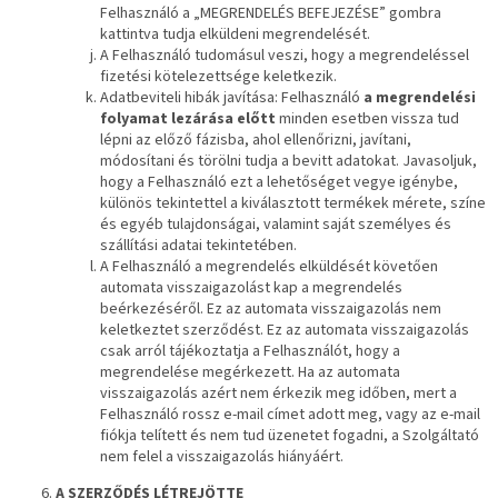
Felhasználó a „MEGRENDELÉS BEFEJEZÉSE” gombra
kattintva tudja elküldeni megrendelését.
A Felhasználó tudomásul veszi, hogy a megrendeléssel
fizetési kötelezettsége keletkezik.
Adatbeviteli hibák javítása: Felhasználó
a megrendelési
folyamat lezárása előtt
minden esetben vissza tud
lépni az előző fázisba, ahol ellenőrizni, javítani,
módosítani és törölni tudja a bevitt adatokat. Javasoljuk,
hogy a Felhasználó ezt a lehetőséget vegye igénybe,
különös tekintettel a kiválasztott termékek mérete, színe
és egyéb tulajdonságai, valamint saját személyes és
szállítási adatai tekintetében.
A Felhasználó a megrendelés elküldését követően
automata visszaigazolást kap a megrendelés
beérkezéséről. Ez az automata visszaigazolás nem
keletkeztet szerződést. Ez az automata visszaigazolás
csak arról tájékoztatja a Felhasználót, hogy a
megrendelése megérkezett. Ha az automata
visszaigazolás azért nem érkezik meg időben, mert a
Felhasználó rossz e-mail címet adott meg, vagy az e-mail
fiókja telített és nem tud üzenetet fogadni, a Szolgáltató
nem felel a visszaigazolás hiányáért.
A SZERZŐDÉS LÉTREJÖTTE