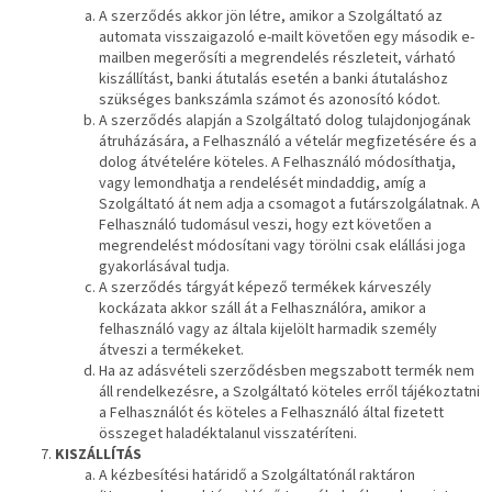
A szerződés akkor jön létre, amikor a Szolgáltató az
automata visszaigazoló e-mailt követően egy második e-
mailben megerősíti a megrendelés részleteit, várható
kiszállítást, banki átutalás esetén a banki átutaláshoz
szükséges bankszámla számot és azonosító kódot.
A szerződés alapján a Szolgáltató dolog tulajdonjogának
átruházására, a Felhasználó a vételár megfizetésére és a
dolog átvételére köteles. A Felhasználó módosíthatja,
vagy lemondhatja a rendelését mindaddig, amíg a
Szolgáltató át nem adja a csomagot a futárszolgálatnak. A
Felhasználó tudomásul veszi, hogy ezt követően a
megrendelést módosítani vagy törölni csak elállási joga
gyakorlásával tudja.
A szerződés tárgyát képező termékek kárveszély
kockázata akkor száll át a Felhasználóra, amikor a
felhasználó vagy az általa kijelölt harmadik személy
átveszi a termékeket.
Ha az adásvételi szerződésben megszabott termék nem
áll rendelkezésre, a Szolgáltató köteles erről tájékoztatni
a Felhasználót és köteles a Felhasználó által fizetett
összeget haladéktalanul visszatéríteni.
KISZÁLLÍTÁS
A kézbesítési határidő a Szolgáltatónál raktáron