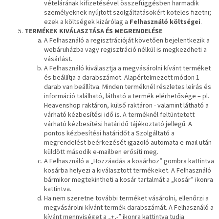
vételárának kifizetésével összefüggésben harmadik
személyeknek nyújtott szolgáltatásokért köteles fizetni;
ezek a költségek kizárólag a
Felhasználó költségei
.
TERMÉKEK KIVÁLASZTÁSA ÉS MEGRENDELÉSE
A Felhasználó a regisztrációját követően bejelentkezik a
webáruházba vagy regisztráció nélkül is megkezdheti a
vásárlást.
A Felhasználó kiválasztja a megvásárolni kívánt terméket
és beállítja a darabszámot. Alapértelmezett módon 1
darab van beállítva. Minden terméknél részletes leírás és
információ található, látható a termék elérhetősége – pl.
Heavenshop raktáron, külső raktáron - valamint látható a
várható kézbesítési idő is. A terméknél feltüntetett
várható kézbesítési határidő tájékoztató jellegű. A
pontos kézbesítési határidőt a Szolgáltató a
megrendelést beérkezését igazoló automata e-mail után
küldött második e-mailben erősíti meg.
A Felhasználó a „Hozzáadás a kosárhoz” gombra kattintva
kosárba helyezi a kiválasztott termékeket. A Felhasználó
bármikor megtekintheti a kosár tartalmát a „kosár” ikonra
kattintva.
Ha nem szeretne további terméket vásárolni, ellenőrzi a
megvásárolni kívánt termék darabszámát. A Felhasználó a
kívánt mennyiséget a „+,-” ikonra kattintva tudja