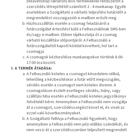
(Heavenshop raktáron) lévő termékeknél rendszerint a
szerződés létrejöttétől számított 2 - 4 munkanap. Egyéb
esetekben a Szolgáltató a várható teljesítési határidőt a
megrendelést visszaigazoló e-mailben erősíti meg.
Házhozszállítás esetén a csomag feladásáról a
futárszolgálat értesítést küld a Felhasználónak SMS-ben
és/vagy e-mailben. Ebben tájékoztatja őt a csomag
várható kiszállítási időpontjáról. A Felhasználó a
futárszolgálattól kapott kóddal követheti, hol tart a
csomagja.
A csomagok kézbesítése munkanapokon történik 8.00-
17.00 óra között.
A TERMÉK ÁTADÁSA:
A Felhasználó köteles a csomagot késedelem nélkül,
lehetőleg a kézbesítéskor a futár előtt megvizsgálni,
sérülés esetén a csomagot nem köteles átvenni. A
csomagoláson észlelt esetleges sérülés, hiány, vagy
szállítási hiba esetén a Felhasználó köteles jegyzőkönyv
felvételét kérni. Amennyiben a Felhasználó nem vizsgálja
át a csomagot, szerződésszegést követ el, és viseli az
ezzel való következményeket.
A Szolgáltató felhívja a Felhasználó figyelmét, hogy
amennyiben a Felhasználó nem jelzi elállási szándékát, és
nem veszi át a szerződésszerűen teljesített megrendelt