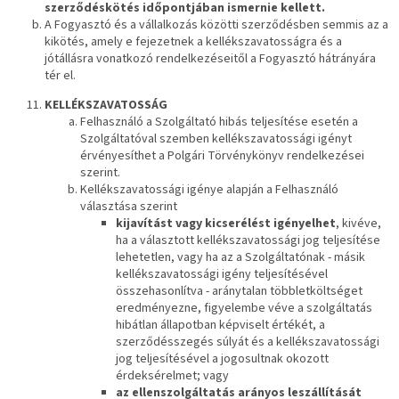
szerződéskötés időpontjában ismernie kellett.
A Fogyasztó és a vállalkozás közötti szerződésben semmis az a
kikötés, amely e fejezetnek a kellékszavatosságra és a
jótállásra vonatkozó rendelkezéseitől a Fogyasztó hátrányára
tér el.
KELLÉKSZAVATOSSÁG
Felhasználó a Szolgáltató hibás teljesítése esetén a
Szolgáltatóval szemben kellékszavatossági igényt
érvényesíthet a Polgári Törvénykönyv rendelkezései
szerint.
Kellékszavatossági igénye alapján a Felhasználó
választása szerint
kijavítást vagy kicserélést igényelhet
, kivéve,
ha a választott kellékszavatossági jog teljesítése
lehetetlen, vagy ha az a Szolgáltatónak - másik
kellékszavatossági igény teljesítésével
összehasonlítva - aránytalan többletköltséget
eredményezne, figyelembe véve a szolgáltatás
hibátlan állapotban képviselt értékét, a
szerződésszegés súlyát és a kellékszavatossági
jog teljesítésével a jogosultnak okozott
érdeksérelmet; vagy
az ellenszolgáltatás arányos leszállítását