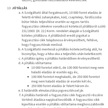
túlzott, gondtalan használatából keletkeztek.
JÓTÁLLÁS
A Szolgáltató által forgalmazott, 10 000 forint eladási ár
feletti értékű zuhanykabin, kád, csaptelep, fürdőszoba
bútor hibás teljesítése esetén az egyes tartós
fogyasztási cikkekre vonatkozó kötelező jótállásról szóló
151/2003. (IX. 22.) Korm. rendelet alapján a Szolgáltató
köteles jótállásra. A jótállásból eredő jogokat a
fogyasztási cikk tulajdonosa érvényesítheti, feltéve,
hogy Fogyasztónak minősül.
A Szolgáltató mentesül a jótállási kötelezettség alól, ha
bizonyítja, hogy a hiba oka a teljesítés után keletkezett.
A jótállási igény a jótállási határidőben érvényesíthető.
A jótállás időtartama:
10 000 forintot elérő, de 100 000 forintot meg nem
haladó eladási ár esetén egy év,
100 000 forintot meghaladó, de 250 000 forintot
meg nem haladó eladási ár esetén két év,
250 000 forint eladási ár felett három év.
E határidők elmulasztása jogvesztéssel jár.
A jótállási határidő a fogyasztási cikk fogyasztó részére
történő átadása napjával kezdődik. A fogyasztási cikk
kijavítása esetén a jótállás időtartama meghosszabbodik