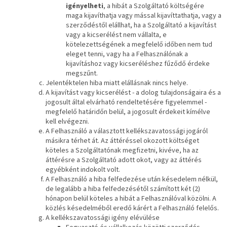
igényelheti
, a hibát a Szolgáltató költségére
maga kijavíthatja vagy mással kijavíttathatja, vagy a
szerződéstől elállhat, ha a Szolgáltató a kijavítást
vagy a kicserélést nem vállalta, e
kötelezettségének a megfelelő időben nem tud
eleget tenni, vagy ha a Felhasználónak a
kijavításhoz vagy kicseréléshez fűződő érdeke
megszűnt.
Jelentéktelen hiba miatt elállásnak nincs helye.
A kijavítást vagy kicserélést - a dolog tulajdonságaira és a
jogosult által elvárható rendeltetésére figyelemmel -
megfelelő határidőn belül, a jogosult érdekeit kímélve
kell elvégezni.
A Felhasználó a választott kellékszavatossági jogáról
másikra térhet át. Az áttéréssel okozott költséget
köteles a Szolgáltatónak megfizetni, kivéve, ha az
áttérésre a Szolgáltató adott okot, vagy az áttérés
egyébként indokolt volt.
A Felhasználó a hiba felfedezése után késedelem nélkül,
de legalább a hiba felfedezésétől számított két (2)
hónapon belül köteles a hibát a Felhasználóval közölni. A
közlés késedelméből eredő kárért a Felhasználó felelős.
A kellékszavatossági igény elévülése