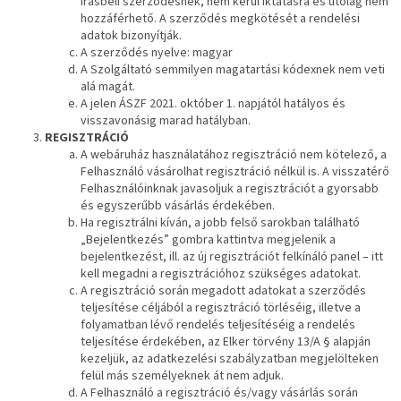
írásbeli szerződésnek, nem kerül iktatásra és utólag nem
hozzáférhető. A szerződés megkötését a rendelési
adatok bizonyítják.
A szerződés nyelve: magyar
A Szolgáltató semmilyen magatartási kódexnek nem veti
alá magát.
A jelen ÁSZF 2021. október 1. napjától hatályos és
visszavonásig marad hatályban.
REGISZTRÁCIÓ
A webáruház használatához regisztráció nem kötelező, a
Felhasználó vásárolhat regisztráció nélkül is. A visszatérő
Felhasználóinknak javasoljuk a regisztrációt a gyorsabb
és egyszerűbb vásárlás érdekében.
Ha regisztrálni kíván, a jobb felső sarokban található
„Bejelentkezés” gombra kattintva megjelenik a
bejelentkezést, ill. az új regisztrációt felkínáló panel – itt
kell megadni a regisztrációhoz szükséges adatokat.
A regisztráció során megadott adatokat a szerződés
teljesítése céljából a regisztráció törléséig, illetve a
folyamatban lévő rendelés teljesítéséig a rendelés
teljesítése érdekében, az Elker törvény 13/A § alapján
kezeljük, az adatkezelési szabályzatban megjelölteken
felül más személyeknek át nem adjuk.
A Felhasználó a regisztráció és/vagy vásárlás során