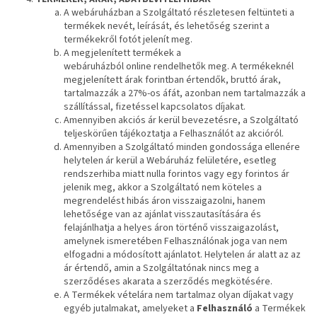
A webáruházban a Szolgáltató részletesen feltünteti a
termékek nevét, leírását, és lehetőség szerint a
termékekről fotót jelenít meg.
A megjelenített termékek a
webáruházból online rendelhetők meg. A termékeknél
megjelenített árak forintban értendők, bruttó árak,
tartalmazzák a 27%-os áfát, azonban nem tartalmazzák a
szállítással, fizetéssel kapcsolatos díjakat.
Amennyiben akciós ár kerül bevezetésre, a Szolgáltató
teljeskörűen tájékoztatja a Felhasználót az akcióról.
Amennyiben a Szolgáltató minden gondossága ellenére
helytelen ár kerül a Webáruház felületére, esetleg
rendszerhiba miatt nulla forintos vagy egy forintos ár
jelenik meg, akkor a Szolgáltató nem köteles a
megrendelést hibás áron visszaigazolni, hanem
lehetősége van az ajánlat visszautasítására és
felajánlhatja a helyes áron történő visszaigazolást,
amelynek ismeretében Felhasználónak joga van nem
elfogadni a módosított ajánlatot. Helytelen ár alatt az az
ár értendő, amin a Szolgáltatónak nincs meg a
szerződéses akarata a szerződés megkötésére.
A Termékek vételára nem tartalmaz olyan díjakat vagy
egyéb jutalmakat, amelyeket a
Felhasználó
a Termékek