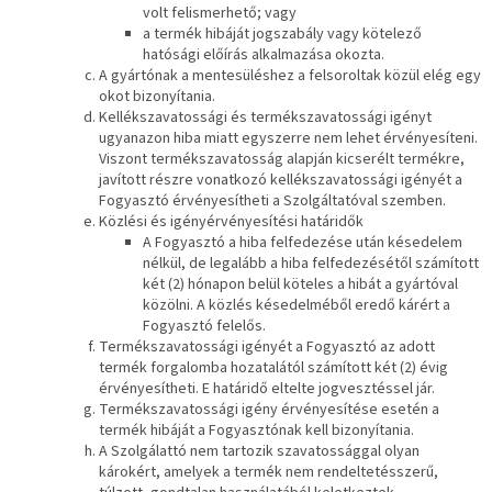
volt felismerhető; vagy
a termék hibáját jogszabály vagy kötelező
hatósági előírás alkalmazása okozta.
A gyártónak a mentesüléshez a felsoroltak közül elég egy
okot bizonyítania.
Kellékszavatossági és termékszavatossági igényt
ugyanazon hiba miatt egyszerre nem lehet érvényesíteni.
Viszont termékszavatosság alapján kicserélt termékre,
javított részre vonatkozó kellékszavatossági igényét a
Fogyasztó érvényesítheti a Szolgáltatóval szemben.
Közlési és igényérvényesítési határidők
A Fogyasztó a hiba felfedezése után késedelem
nélkül, de legalább a hiba felfedezésétől számított
két (2) hónapon belül köteles a hibát a gyártóval
közölni. A közlés késedelméből eredő kárért a
Fogyasztó felelős.
Termékszavatossági igényét a Fogyasztó az adott
termék forgalomba hozatalától számított két (2) évig
érvényesítheti. E határidő eltelte jogvesztéssel jár.
Termékszavatossági igény érvényesítése esetén a
termék hibáját a Fogyasztónak kell bizonyítania.
A Szolgálattó nem tartozik szavatossággal olyan
károkért, amelyek a termék nem rendeltetésszerű,