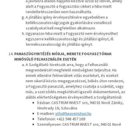
a javításra átadás napjától kezdve azzal az idővel, amely
alatt a Fogyasztó a fogyasztási cikket a hiba miatt
rendeltetésszerűen nem használhatta.
A jótállási igény érvényesítésére egyebekben a
kellékszavatossági jogok gyakorlására vonatkozó
szabályokat kell megfelelően alkalmazni.
Ugyanazon hiba miatt a Fogyasztó nem érvényesíthet
egyszerre kellékszavatossági és jótállási igényt, ill.
termékszavatossági és jótállási igényt.
PANASZÜGYINTÉZÉS MÓDJA, MENETE FOGYASZTÓNAK
MINŐSÜLŐ FELHASZNÁLÓK ESETÉN
A Szolgáltató törekszik arra, hogy a Felhasználó
megrendelését megfelelő minőségben teljesítse. Ha
ennek ellenére felmerülnek vitás eseteket, és ezeket
nem sikerül közös megegyezéssel, békés úton rendezni,
a Fogyasztó panaszát, amelyhez csatolja a számlát, vagy
más, a szerződés megkötését igazoló dokumentumot, az
alábbi elérhetőségeken érvényesítheti a Szolgáltatónál:
Írásban: CASTRUM INVEST sro, 940 01 Nové Zámky,
Vinohrady 16, Szlovákia
E-mailben:
info@heavenshop.hu
Telefonon: +421 948 457 169
Személyesen: CASTRUM INVEST sro, 940 01 Nové