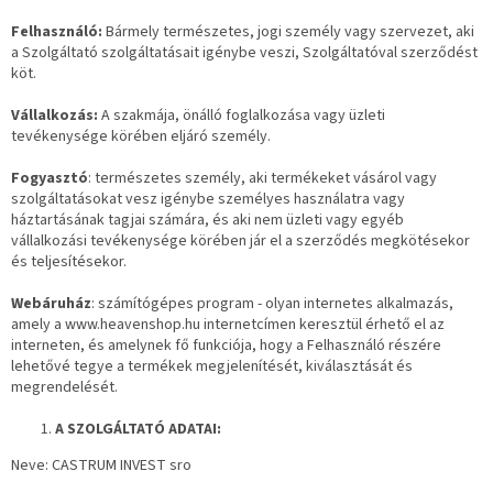
Felhasználó:
Bármely természetes, jogi személy vagy szervezet, aki
a Szolgáltató szolgáltatásait igénybe veszi, Szolgáltatóval szerződést
köt.
Vállalkozás:
A szakmája, önálló foglalkozása vagy üzleti
tevékenysége körében eljáró személy.
Fogyasztó
: természetes személy, aki termékeket vásárol vagy
szolgáltatásokat vesz igénybe személyes használatra vagy
háztartásának tagjai számára, és aki nem üzleti vagy egyéb
vállalkozási tevékenysége körében jár el a szerződés megkötésekor
és teljesítésekor.
Webáruház
: számítógépes program - olyan internetes alkalmazás,
amely a www.heavenshop.hu internetcímen keresztül érhető el az
interneten, és amelynek fő funkciója, hogy a Felhasználó részére
lehetővé tegye a termékek megjelenítését, kiválasztását és
megrendelését.
A SZOLGÁLTATÓ ADATAI:
Neve: CASTRUM INVEST sro