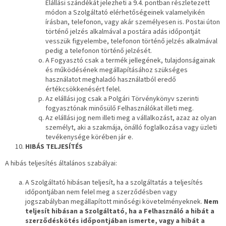
Elállási szándékát jelezheti a 9.4. pontban részletezett
módon a Szolgáltató elérhetőségeinek valamelyikén
írásban, telefonon, vagy akár személyesen is. Postai úton
történő jelzés alkalmával a postára adás időpontját
vesszük figyelembe, telefonon történő jelzés alkalmával
pedig a telefonon történő jelzését.
A Fogyasztó csak a termék jellegének, tulajdonságainak
és működésének megállapításához szükséges
használatot meghaladó használatból eredő
értékcsökkenésért felel.
Az elállási jog csak a Polgári Törvénykönyv szerinti
fogyasztónak minősülő Felhasználókat illeti meg.
Az elállási jog nem illeti meg a vállalkozást, azaz az olyan
személyt, aki a szakmája, önálló foglalkozása vagy üzleti
tevékenysége körében jár e.
HIBÁS TELJESÍTÉS
A hibás teljesítés általános szabályai:
A Szolgáltató hibásan teljesít, ha a szolgáltatás a teljesítés
időpontjában nem felel meg a szerződésben vagy
jogszabályban megállapított minőségi követelményeknek.
Nem
teljesít hibásan a Szolgáltató, ha a Felhasználó a hibát a
szerződéskötés időpontjában ismerte, vagy a hibát a