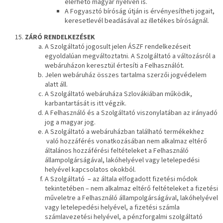
elérhető magyar nyelven is.
A Fogyasztó bíróság útján is érvényesítheti jogait,
keresetlevél beadásával az illetékes bíróságnál.
ZÁRÓ RENDELKEZÉSEK
A Szolgáltató jogosult jelen ÁSZF rendelkezéseit
egyoldalúan megváltoztatni. A Szolgáltató a változásról a
webáruházon keresztül értesíti a Felhasználót.
Jelen webáruház összes tartalma szerzői jogvédelem
alatt áll.
A Szolgáltató webáruháza Szlovákiában működik,
karbantartását is itt végzik.
A Felhasználó és a Szolgáltató viszonylatában az irányadó
jog a magyar jog.
A Szolgáltató a webáruházban található termékekhez
való hozzáférés vonatkozásában nem alkalmaz eltérő
általános hozzáférési feltételeket a Felhasználó
állampolgárságával, lakóhelyével vagy letelepedési
helyével kapcsolatos okokból.
A Szolgáltató – az általa elfogadott fizetési módok
tekintetében – nem alkalmaz eltérő feltételeket a fizetési
műveletre a Felhasználó állampolgárságával, lakóhelyével
vagy letelepedési helyével, a fizetési számla
számlavezetési helyével, a pénzforgalmi szolgáltató