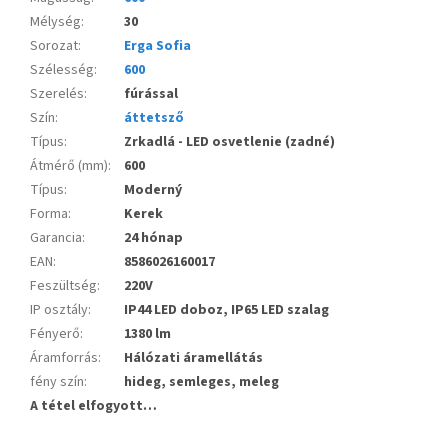
Mélység
:
30
Sorozat
:
Erga Sofia
Szélesség
:
600
Szerelés
:
fúrással
Szín
:
áttetsző
Típus
:
Zrkadlá - LED osvetlenie (zadné)
Átmérő (mm)
:
600
Típus
:
Moderný
Forma
:
Kerek
Garancia
:
24 hónap
EAN
:
8586026160017
Feszültség
:
220V
IP osztály
:
IP44 LED doboz, IP65 LED szalag
Fényerő
:
1380 lm
Áramforrás
:
Hálózati áramellátás
fény szín
:
hideg, semleges, meleg
A tétel elfogyott…