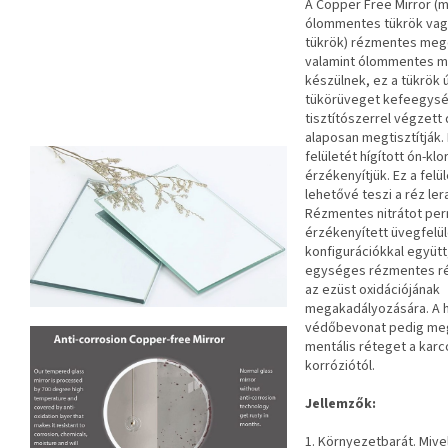
A Copper Free Mirror (
ólommentes tükrök vagy
tükrök) rézmentes meg
valamint ólommentes m
készülnek, ez a tükrök ú
tükörüveget kefeegysé
tisztítószerrel végzett
alaposan megtisztítják.
felületét hígított ón-klo
érzékenyítjük. Ez a felü
lehetővé teszi a réz le
Rézmentes nitrátot pe
érzékenyített üvegfelü
konfigurációkkal együt
egységes rézmentes r
az ezüst oxidációjának
megakadályozására. A h
védőbevonat pedig me
mentális réteget a karc
korróziótól.
Jellemzők:
1. Környezetbarát. Mive