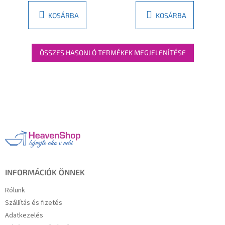
ből
3,7
KOSÁRBA
KOSÁRBA
csillag.
ÖSSZES HASONLÓ TERMÉKEK MEGJELENÍTÉSE
L
á
b
l
é
c
INFORMÁCIÓK ÖNNEK
Rólunk
Szállítás és fizetés
Adatkezelés