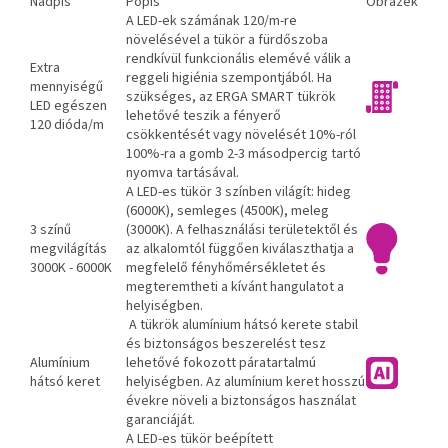
Nadpis
Popis
Obrázek
A LED-ek számának 120/m-re
növelésével a tükör a fürdőszoba
rendkívül funkcionális elemévé válik a
Extra
reggeli higiénia szempontjából. Ha
mennyiségű
szükséges, az ERGA SMART tükrök
LED egészen
lehetővé teszik a fényerő
120 dióda/m
csökkentését vagy növelését 10%-ról
100%-ra a gomb 2-3 másodpercig tartó
nyomva tartásával.
A LED-es tükör 3 színben világít: hideg
(6000K), semleges (4500K), meleg
3 színű
(3000K). A felhasználási területektől és
megvilágítás
az alkalomtól függően kiválaszthatja a
3000K - 6000K
megfelelő fényhőmérsékletet és
megteremtheti a kívánt hangulatot a
helyiségben.
A tükrök alumínium hátsó kerete stabil
és biztonságos beszerelést tesz
Alumínium
lehetővé fokozott páratartalmú
hátsó keret
helyiségben. Az alumínium keret hosszú
évekre növeli a biztonságos használat
garanciáját.
A LED-es tükör beépített