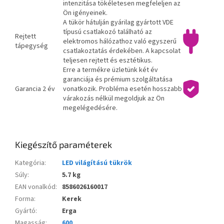
intenzitása tökéletesen megfeleljen az
Ön igényeinek.
A tükör hátulján gyárilag gyártott VDE
típusú csatlakozó található az
Rejtett
elektromos hálózathoz való egyszerű
tápegység
csatlakoztatás érdekében. A kapcsolat
teljesen rejtett és esztétikus.
Erre a termékre üzletünk két év
garanciája és prémium szolgáltatása
Garancia 2 év
vonatkozik. Probléma esetén hosszabb
várakozás nélkül megoldjuk az Ön
megelégedésére.
Kiegészítő paraméterek
Kategória
:
LED világítású tükrök
Súly
:
5.7 kg
EAN vonalkód
:
8586026160017
Forma
:
Kerek
Gyártó
:
Erga
Magasság
:
600