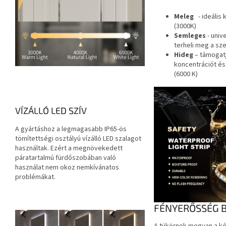
Meleg
- ideális
(3000K)
Semleges
- univ
terheli meg a sz
Hideg
– támogatj
koncentrációt és
(6000 K)
VÍZÁLLÓ LED SZÍV
A gyártáshoz a legmagasabb IP65-ös
tömítettségi osztályú vízálló LED szalagot
használtak. Ezért a megnövekedett
páratartalmú fürdőszobában való
használat nem okoz nemkívánatos
problémákat.
FÉNYERŐSSÉG B