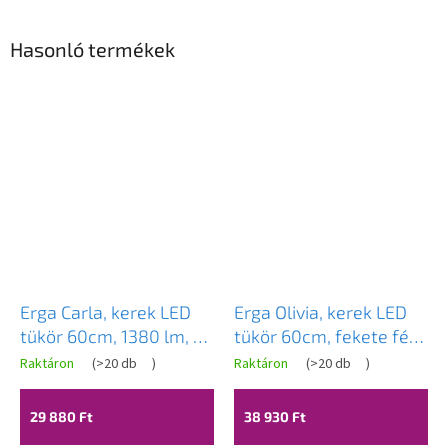
Hasonló termékek
Erga Carla, kerek LED
Erga Olivia, kerek LED
tükör 60cm, 1380 lm, 3
tükör 60cm, fekete fém
világos szín, ERG-V01-
keret, 1380 lm, 6500K,
Raktáron
(
>20 db
)
Raktáron
(
>20 db
)
A
208-6060
ERG-V01-202-6060-BK
termék
átlagos
29 880 Ft
38 930 Ft
értékelése
5-