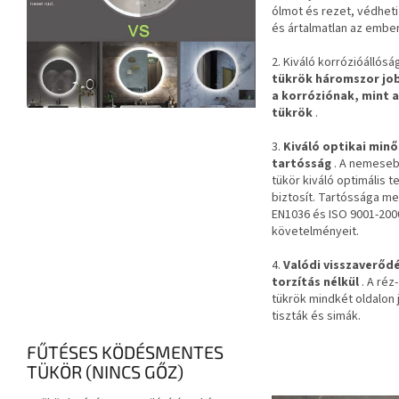
ólmot és rezet, védheti
és ártalmatlan az ember
2. Kiváló korrózióállósá
tükrök háromszor job
a korróziónak, mint
tükrök
.
3.
Kiváló optikai minő
tartósság
. A nemeseb
tükör kiváló optimális t
biztosít. Tartóssága me
EN1036 és ISO 9001-20
követelményeit.
4.
Valódi visszaverődé
torzítás nélkül
. A réz
tükrök mindkét oldalon j
tiszták és simák.
FŰTÉSES KÖDÉSMENTES
TÜKÖR (NINCS GŐZ)