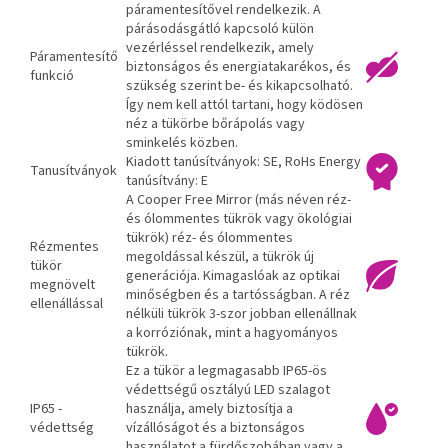
páramentesítővel rendelkezik. A
párásodásgátló kapcsoló külön
vezérléssel rendelkezik, amely
Páramentesítő
biztonságos és energiatakarékos, és
funkció
szükség szerint be- és kikapcsolható.
Így nem kell attól tartani, hogy ködösen
néz a tükörbe bőrápolás vagy
sminkelés közben.
Kiadott tanúsítványok: SE, RoHs Energy
Tanusítványok
tanúsítvány: E
A Cooper Free Mirror (más néven réz-
és ólommentes tükrök vagy ökológiai
tükrök) réz- és ólommentes
Rézmentes
megoldással készül, a tükrök új
tükör
generációja. Kimagaslóak az optikai
megnövelt
minőségben és a tartósságban. A réz
ellenállással
nélküli tükrök 3-szor jobban ellenállnak
a korróziónak, mint a hagyományos
tükrök.
Ez a tükör a legmagasabb IP65-ös
védettségű osztályú LED szalagot
IP65 -
használja, amely biztosítja a
védettség
vízállóságot és a biztonságos
használatot a fürdőszobában vagy a