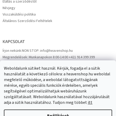
Elállás a szerződéstől
Névjegy
Visszaküldési politika
Általános Szerződési Feltételek
KAPCSOLAT
Írjon nekünk:
NON STOP: info@heavenshop.hu
Megrendelések:
Munkanapokon 8:00-14:00 +421 914 399 399
Panaszok:
Munkanapokon 8:00-14:00 +421 914 399 399
Weboldalunk sütiket használ. Kérjük, fogadja el a sütik
Facebook
HeavenShop.sk
használatát a következő célokra: a heavenshop.hu weboldal
megfelelő működése, a weboldal látogatottságának
mérése, egyéb speciális funkciók érdekében, amelyek
Eredményeink
segítségével optimalizálhatjuk webáruházunk
szolgáltatásait. Weboldalunk használatával hozzájárulását
adja a sütik használatához. Tudjon meg többet
itt
Árukereső.hu
Beállítások