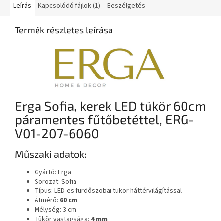
Leírás
Kapcsolódó fájlok (1)
Beszélgetés
Termék részletes leírása
Erga Sofia, kerek LED tükör 60cm
páramentes fűtőbetéttel, ERG-
V01-207-6060
Műszaki adatok:
Gyártó: Erga
Sorozat: Sofia
Típus: LED-es fürdőszobai tükör háttérvilágítással
Átmérő:
60 cm
Mélység: 3 cm
Tükör vastagsága:
4 mm