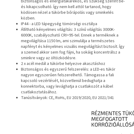
biztonságos és energiatakarékos, és szükség szerint be-
és kikapcsolható. Így nem kell attól tartanod, hogy
ködösen nézel a tükörbe bőrápolás vagy sminkelés
közben.
IP44 - a LED tápegység tömörségi osztálya
Állítható kényelmes világítás: 3 színű világítás 3000K-
6000K, szabályozható CRI>95-tel. Ennek a terméknek a
megvilágítása 1150 lm, ami szimulálja a természetes
napfényt és kényelmes vizuális megvilágítást biztosít. Így
a szemed akkor sem fog fájni, ha sokáig koncentrálsz a
sminkre vagy az öltözködésre.
2 x acél medál a tükörbe helyezve akasztáshoz
Biztonságos és egyszerű felszerelés: a LED-es tükör
nagyon egyszerűen felszerelhető. Támogassa a fali
kapcsoló vezérlését, közvetlenül bedughatja a
konnektorba, vagy levághatja a csatlakozót a kábel
csatlakoztatásához.
Tanúsítványok: CE, RoHs, EU 2019/2020, EU 2021/341
RÉZMENTES TÜK
MEGFOGATOTT
KORRÓZIÓÁLLÓS