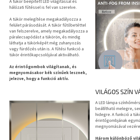
A tükör beépített LED világítással és
hálózati fűtéssel is fel van szerelve.
A tükör melegítése megakadályozza a
felület párásodását. A tükör fűtőbetéttel
van felszerelve, amely megakadályozza a
páralecsapódást a tükörön, és mindig
láthatja a tükörképét még zuhanyozás
vagy fürdőzés után is. A fűtési funkció a
tükör érintőkapcsolójával aktiválható.
Az érintőgombok világítanak, és
megnyomásakor kék színűek lesznek,
jelezve, hogy a funkció aktív.
VILÁGOS SZÍN 
A LED lámpa színhőmér
beállítható melegre, s
hidegre. A funkció a tük
érintőgombjának egymás
megnyomásával vezére
Három különböző világ