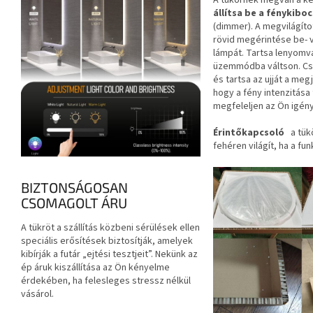
A tükörnek megvan a 
állítsa be a fénykibo
(dimmer). A megvilágít
rövid megérintése be- v
lámpát. Tartsa lenyomva
üzemmódba váltson. Cs
és tartsa az ujját a megj
hogy a fény intenzitása
megfeleljen az Ön igén
Érintőkapcsoló
a tük
fehéren világít, ha a fun
BIZTONSÁGOSAN
CSOMAGOLT ÁRU
A tükröt a szállítás közbeni sérülések ellen
speciális erősítések biztosítják, amelyek
kibírják a futár „ejtési tesztjeit”. Nekünk az
ép áruk kiszállítása az Ön kényelme
érdekében, ha felesleges stressz nélkül
vásárol.