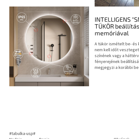
INTELLIGENS "
TÜKÖR beállítás
memóriával
A tükör ismételt be- és
nem kell időt veszteget
színének vagy a háttérv
fényerejének beállításáv
megjegyzi a korábbi beá
#tabulka-usp#