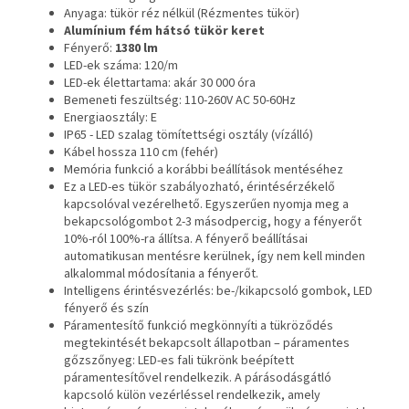
Anyaga: tükör réz nélkül (Rézmentes tükör)
Alumínium fém hátsó tükör keret
Fényerő:
1380 lm
LED-ek száma: 120/m
LED-ek élettartama: akár 30 000 óra
Bemeneti feszültség: 110-260V AC 50-60Hz
Energiaosztály: E
IP65 - LED szalag tömítettségi osztály (vízálló)
Kábel hossza 110 cm (fehér)
Memória funkció a korábbi beállítások mentéséhez
Ez a LED-es tükör szabályozható, érintésérzékelő
kapcsolóval vezérelhető. Egyszerűen nyomja meg a
bekapcsológombot 2-3 másodpercig, hogy a fényerőt
10%-ról 100%-ra állítsa. A fényerő beállításai
automatikusan mentésre kerülnek, így nem kell minden
alkalommal módosítania a fényerőt.
Intelligens érintésvezérlés: be-/kikapcsoló gombok, LED
fényerő és szín
Páramentesítő funkció megkönnyíti a tükröződés
megtekintését bekapcsolt állapotban – páramentes
gőzszőnyeg: LED-es fali tükrönk beépített
páramentesítővel rendelkezik. A párásodásgátló
kapcsoló külön vezérléssel rendelkezik, amely