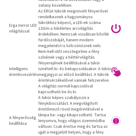
zuhany közelében.
Az ERGA tükrök megnövelt fényerővel
rendelkeznek a hagyományos
tükrökhöz képest, a LED-ek száma
Erga mirror LED
120/m a tökéletes arcvilágítás
világítással
érdekében. Nemcsak vizuálisan bővítik
fürdőszobáját, hanem modern
megjelenést is kölcsönöznek neki.
Nem kell időt vesztegetnie a fény
színének vagy a háttérvilágítás
fényerejének beállításával a tükör
Intelligens
ismételt ki- és bekapcsolásakor. A tükör
érintésvezérlés
megjegyzi az előző beállítást. A tükrök
érintésérzékelővel vannak felszerelve.
A világítás normál kapcsolóval
kapcsolható be és ki.
A tükör képes szabályozni a
fénykibocsátást. A megvilágított
érintőmező rövid megérintésével a
lámpa be- vagy kikapcsolható. Tartsa
A fényerősség
lenyomva, hogy világos üzemmódba
beállítása
váltson. Csak érintse meg és tartsa az
ujját a megjelölt helyen, hogy a fény