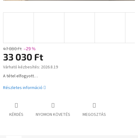
47 080 Ft
–29 %
33 030 Ft
Várható kézbesítés:
2026.8.19
Egységár:
A tétel elfogyott…
Részletes információ
KÉRDÉS
NYOMON KÖVETÉS
MEGOSZTÁS