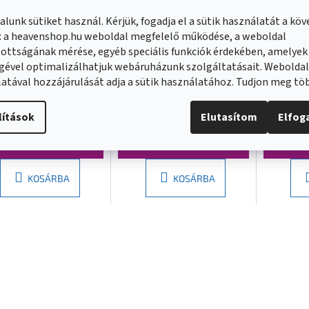
lunk sütiket használ. Kérjük, fogadja el a sütik használatát a kö
: a heavenshop.hu weboldal megfelelő működése, a weboldal
ottságának mérése, egyéb speciális funkciók érdekében, amelyek
san, DEEP
Polysan, DEEP
Polysan
gével optimalizálhatjuk webáruházunk szolgáltatásait. Webolda
nyajtó
zuhanyajtó
zuhanya
atával hozzájárulását adja a sütik használatához. Tudjon meg t
0x1650mm,
1200x1650mm átlátszó
1100x1
raktáron
(
5 db
)
Külső raktáron
(
10 db
)
Külső rakt
tszó üveg, MD1316
üveg, MD1216
átlátsz
lítások
Elutasítom
Elfo
330 Ft
128 260 Ft
122 980 
KOSÁRBA
KOSÁRBA
L
i
s
t
a
i
r