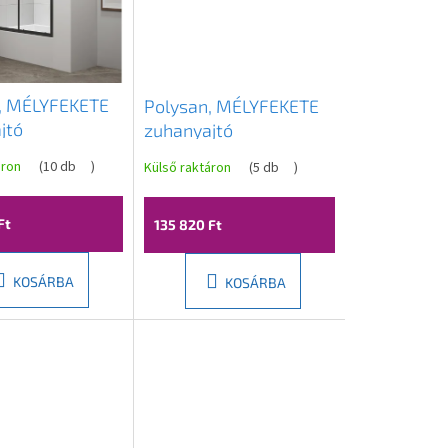
, MÉLYFEKETE
Polysan, MÉLYFEKETE
jtó
zuhanyajtó
50mm átlátszó
1100x1650mm, átlátszó
áron
(
10 db
)
Külső raktáron
(
5 db
)
D1216B
üveg, MD1116B
Ft
135 820 Ft
KOSÁRBA
KOSÁRBA