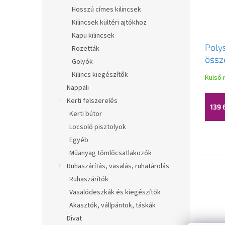
Hosszú címes kilincsek
Kilincsek kültéri ajtókhoz
Kapu kilincsek
Poly
Rozetták
össz
Golyók
zuha
Kilincs kiegészítők
Külső 
100
Nappali
átlá
Kerti felszerelés
139 
Kerti bútor
Locsoló pisztolyok
Egyéb
Műanyag tömlőcsatlakozók
Ruhaszárítás, vasalás, ruhatárolás
Ruhaszárítók
Vasalódeszkák és kiegészítők
Akasztók, vállpántok, táskák
Divat