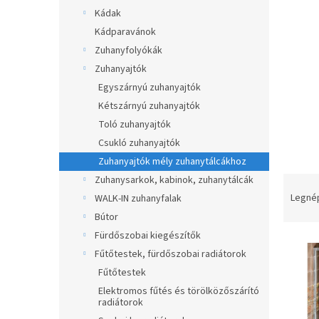
a
Kádak
n
Kádparavánok
e
Zuhanyfolyókák
l
Zuhanyajtók
Egyszárnyú zuhanyajtók
Kétszárnyú zuhanyajtók
Toló zuhanyajtók
Csukló zuhanyajtók
Zuhanyajtók mély zuhanytálcákhoz
T
Zuhanysarkok, kabinok, zuhanytálcák
e
Legné
WALK-IN zuhanyfalak
r
Bútor
m
Fürdőszobai kiegészítők
T
é
Fűtőtestek, fürdőszobai radiátorok
e
k
Fűtőtestek
r
e
m
k
Elektromos fűtés és törölközőszárító
radiátorok
é
r