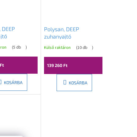
, DEEP
Polysan, DEEP
jtó
zuhanyajtó
650mm,
1400x1650mm,
áron
(
5 db
)
Külső raktáron
(
10 db
)
ó üveg, MD1516
átlátszó üveg, MD1416
Ft
139 260 Ft
KOSÁRBA
KOSÁRBA