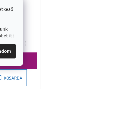
vetkező
, DEEP
lunk
jtó
öbbet
itt
650mm,
áron
(
9 db
)
ó üveg, MD1116
gadom
Ft
KOSÁRBA