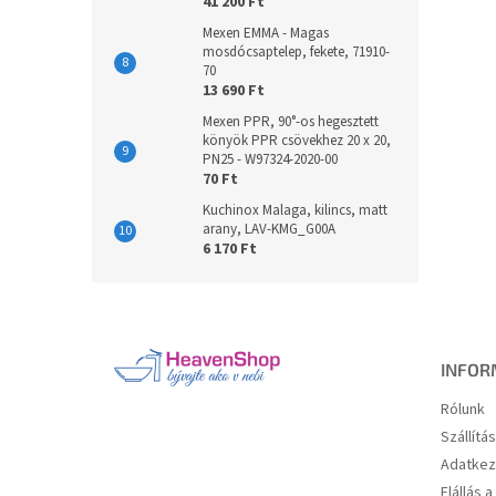
41 200 Ft
Mexen EMMA - Magas
mosdócsaptelep, fekete, 71910-
70
13 690 Ft
Mexen PPR, 90°-os hegesztett
könyök PPR csövekhez 20 x 20,
PN25 - W97324-2020-00
70 Ft
Kuchinox Malaga, kilincs, matt
arany, LAV-KMG_G00A
6 170 Ft
L
á
b
l
INFOR
é
Rólunk
c
Szállítá
Adatkez
Elállás 