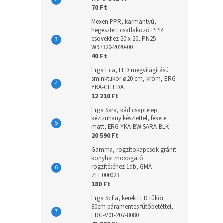
70 Ft
Mexen PPR, karmantyú,
hegesztett csatlakozó PPR
csövekhez 20 x 20, PN25 -
W97320-2020-00
40 Ft
Erga Eda, LED megvilágítású
sminktükör ø20 cm, króm, ERG-
YKA-CH.EDA
12 210 Ft
Erga Sara, kád csaptelep
kézizuhany készlettel, fekete
matt, ERG-YKA-BW.SARA-BLK
20 590 Ft
Gamma, rögzítokapcsok gránit
konyhai mosogató
rögzítéséhez 1db, GMA-
ZLE000023
180 Ft
Erga Sofia, kerek LED tükör
80cm páramentes fűtőbetéttel,
ERG-V01-207-8080