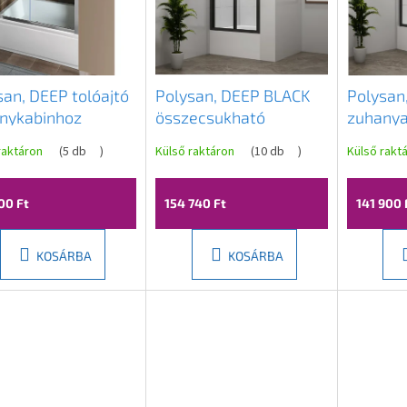
san, DEEP tolóajtó
Polysan, DEEP BLACK
Polysan
nykabinhoz
összecsukható
zuhanya
0x1500mm,
zuhanyajtó
1200x16
raktáron
(
5 db
)
Külső raktáron
(
10 db
)
Külső rakt
tszó üveg, MD1315
1000x1650mm,
üveg, M
átlátszó üveg,
MD1910B
00 Ft
154 740 Ft
141 900 
KOSÁRBA
KOSÁRBA