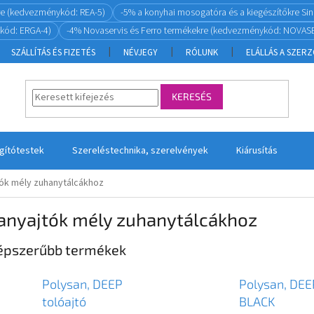
re (kedvezménykód: REA-5)
-5% a konyhai mosogatóra és a kiegészítőkre S
kód: ERGA-4)
-4% Novaservis és Ferro termékekre (kedvezménykód: NOVASE
SZÁLLÍTÁS ÉS FIZETÉS
NÉVJEGY
RÓLUNK
ELÁLLÁS A SZER
KERESÉS
ágítótestek
Szereléstechnika, szerelvények
Kiárusítás
ók mély zuhanytálcákhoz
anyajtók mély zuhanytálcákhoz
épszerűbb termékek
Polysan, DEEP
Polysan, DEE
tolóajtó
BLACK