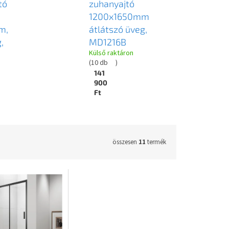
tó
zuhanyajtó
1200x1650mm
m,
átlátszó üveg,
,
MD1216B
Külső raktáron
(
10 db
)
141
900
Ft
összesen
11
termék