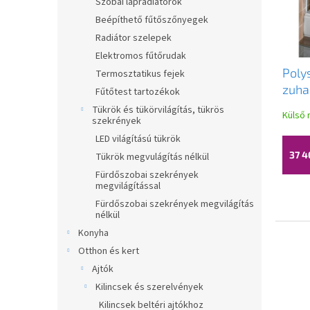
k
e
Szobai lapradiátorok
e
n
Beépíthető fűtőszőnyegek
k
d
Radiátor szelepek
l
e
Elektromos fűtőrudak
i
z
Poly
Termosztatikus fejek
s
é
zuha
Fűtőtest tartozékok
t
s
130
á
e
Tükrök és tükörvilágítás, tükrös
Külső 
szekrények
átlá
j
a
LED világítású tükrök
37 4
Tükrök megvulágítás nélkül
Fürdőszobai szekrények
megvilágítással
Fürdőszobai szekrények megvilágítás
nélkül
Konyha
Otthon és kert
Ajtók
Kilincsek és szerelvények
Kilincsek beltéri ajtókhoz