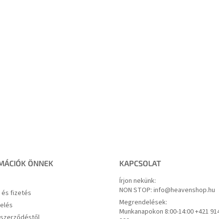
MÁCIÓK ÖNNEK
KAPCSOLAT
Írjon nekünk:
NON STOP: info@heavenshop.hu
s és fizetés
Megrendelések:
elés
Munkanapokon 8:00-14:00 +421 91
a szerződéstől