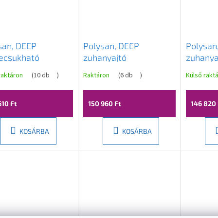
san, DEEP
Polysan, DEEP
Polysan
ecsukható
zuhanyajtó
zuhanya
nyajtó
1600x1650mm,
1500x1
raktáron
(
10 db
)
Raktáron
(
6 db
)
Külső rakt
0x1650mm,
átlátszó üveg, MD1616
átlátsz
tszó üveg, MD1910
610 Ft
150 960 Ft
146 820 
KOSÁRBA
KOSÁRBA