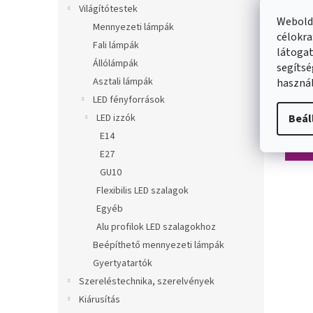
Világítótestek
Webolda
Mennyezeti lámpák
célokra
Fali lámpák
látogat
Poly
Állólámpák
segítsé
zuha
Asztali lámpák
használ
130
LED fényforrások
Külső 
átlá
LED izzók
Beál
E14
134 
E27
GU10
Flexibilis LED szalagok
Egyéb
Alu profilok LED szalagokhoz
Beépíthető mennyezeti lámpák
Gyertyatartók
Szereléstechnika, szerelvények
Kiárusítás