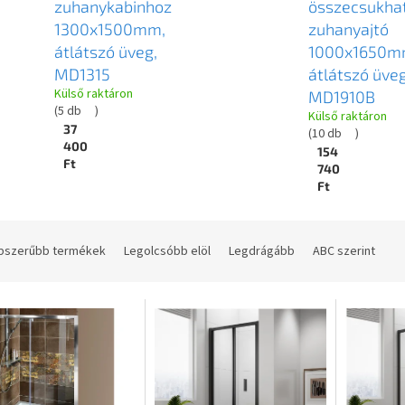
zuhanykabinhoz
összecsukha
1300x1500mm,
zuhanyajtó
átlátszó üveg,
1000x1650m
MD1315
átlátszó üveg
Külső raktáron
MD1910B
(
5 db
)
Külső raktáron
37
(
10 db
)
400
154
Ft
740
Ft
pszerűbb termékek
Legolcsóbb elöl
Legdrágább
ABC szerint