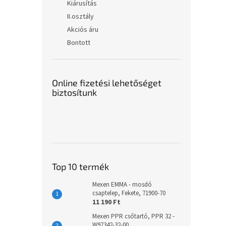
Kiárusítás
II.osztály
Akciós áru
Bontott
Online fizetési lehetőséget
biztosítunk
Top 10 termék
Mexen EMMA - mosdó
csaptelep, Fekete, 71900-70
11 190 Ft
Mexen PPR csőtartó, PPR 32 -
W97342-32-00