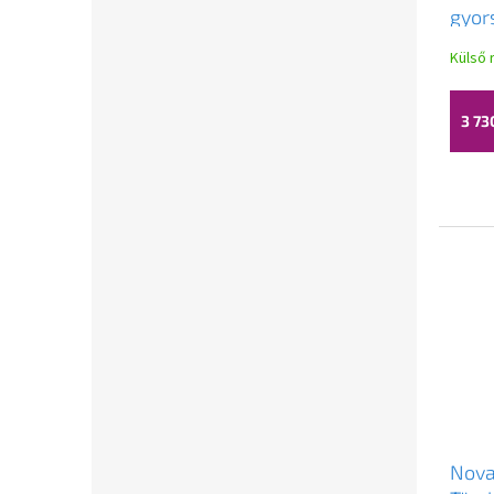
gyor
leve
Külső 
DY8
3 73
Nova