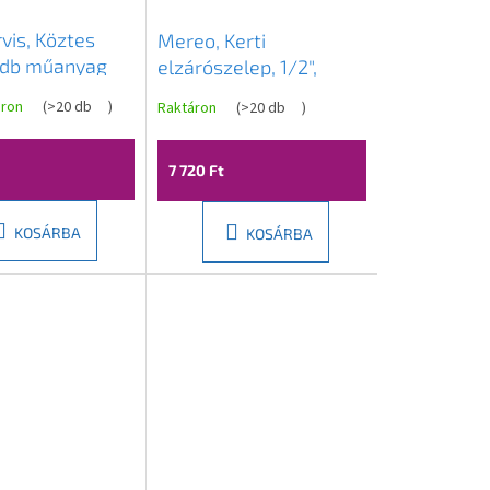
vis, Köztes
Mereo, Kerti
 db műanyag
elzárószelep, 1/2",
atlakozóhoz,
MER-PR8163
áron
(
>20 db
)
Raktáron
(
>20 db
)
7 720 Ft
KOSÁRBA
KOSÁRBA