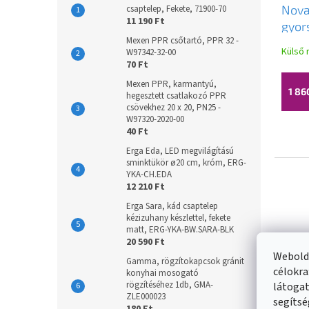
Nova
csaptelep, Fekete, 71900-70
11 190 Ft
gyor
Mexen PPR csőtartó, PPR 32 -
sárg
Külső 
W97342-32-00
70 Ft
Mexen PPR, karmantyú,
1 86
hegesztett csatlakozó PPR
csövekhez 20 x 20, PN25 -
W97320-2020-00
40 Ft
Erga Eda, LED megvilágítású
sminktükör ø20 cm, króm, ERG-
YKA-CH.EDA
12 210 Ft
Erga Sara, kád csaptelep
kézizuhany készlettel, fekete
matt, ERG-YKA-BW.SARA-BLK
20 590 Ft
Webolda
Gamma, rögzítokapcsok gránit
célokra
konyhai mosogató
rögzítéséhez 1db, GMA-
látogat
ZLE000023
segítsé