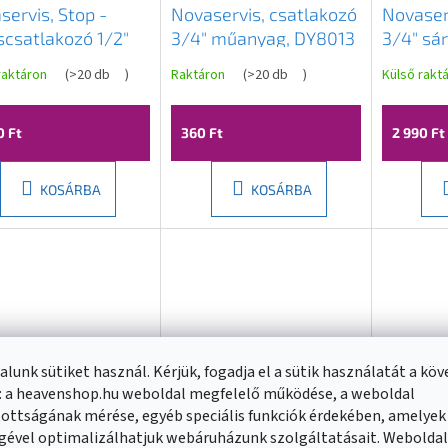
servis, Stop -
Novaservis, csatlakozó
Novaser
scsatlakozó 1/2"
3/4" műanyag, DY8013
3/4" sár
aréz, DY8011C
DY8013
raktáron
(
>20 db
)
Raktáron
(
>20 db
)
Külső rakt
0 Ft
360 Ft
2 990 Ft
KOSÁRBA
KOSÁRBA
lunk sütiket használ. Kérjük, fogadja el a sütik használatát a kö
: a heavenshop.hu weboldal megfelelő működése, a weboldal
ottságának mérése, egyéb speciális funkciók érdekében, amelyek
gével optimalizálhatjuk webáruházunk szolgáltatásait. Webolda