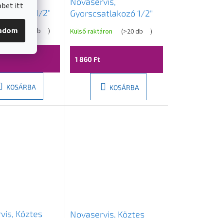
vis,
Novaservis,
öbbet
itt
atlakozó 1/2"
Gyorscsatlakozó 1/2"
g, DY8010
sárgaréz, DY8010C
gadom
áron
(
>20 db
)
Külső raktáron
(
>20 db
)
1 860 Ft
KOSÁRBA
KOSÁRBA
vis, Köztes
Novaservis, Köztes