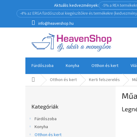
Ugrás
Aktuális kedvezmények:
-5% a REA termékek
a
-4% az ERGA fürdőszobai kiegészítőkre és termékekre (kedvezmény
fő
tartalomhoz
info@heavenshop.hu
Fürdőszoba
Konyha
Otthon és kert
Vil
Kezdőlap
Otthon és kert
Kerti felszerelés
Mű
O
Műa
l
Kategóriák
d
Kategóriák
átugrása
Legn
a
l
Fürdőszoba
s
Konyha
ó
Otthon és kert
p