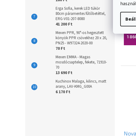
180 Ft
Nova
használ
1/2"
Erga Sofia, kerek LED tükör
80cm páramentes fűtőbetéttel,
Beál
ERG-V01-207-8080
Külső 
41 200 Ft
Mexen PPR, 90°-os hegesztett
1 86
könyök PPR csövekhez 20 x 20,
PN25 - W97324-2020-00
70 Ft
Mexen EMMA - Magas
mosdócsaptelep, fekete, 71910-
70
13 690 Ft
Kuchinox Malaga, kilincs, matt
arany, LAV-KMG_G00A
6 170 Ft
Nova