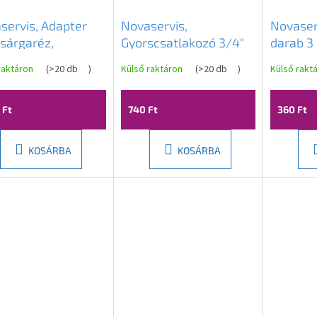
servis, Adapter
Novaservis,
Novaser
 sárgaréz,
Gyorscsatlakozó 3/4"
darab 3
17C
műanyag, DY8029
gyorscs
raktáron
(
>20 db
)
Külső raktáron
(
>20 db
)
Külső rakt
DY8015
 Ft
740 Ft
360 Ft
KOSÁRBA
KOSÁRBA