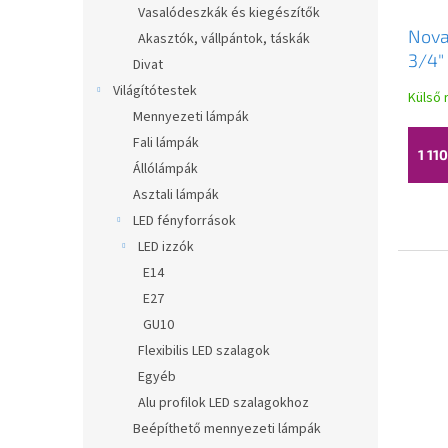
l
e
Vasalódeszkák és kiegészítők
i
z
Nova
Akasztók, vállpántok, táskák
s
é
3/4"
t
Divat
s
DY80
á
e
Világítótestek
Külső 
j
Mennyezeti lámpák
a
Fali lámpák
1 110
Állólámpák
Asztali lámpák
LED fényforrások
LED izzók
E14
E27
GU10
Flexibilis LED szalagok
Egyéb
Alu profilok LED szalagokhoz
Beépíthető mennyezeti lámpák