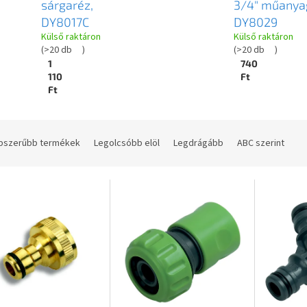
sárgaréz,
3/4" műanya
DY8017C
DY8029
Külső raktáron
Külső raktáron
(
>20 db
)
(
>20 db
)
1
740
110
Ft
Ft
pszerűbb termékek
Legolcsóbb elöl
Legdrágább
ABC szerint