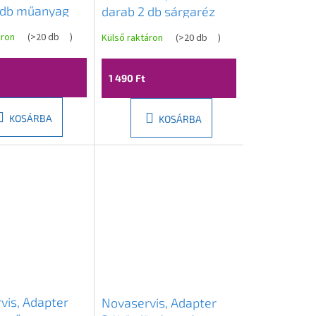
 db műanyag
darab 2 db sárgaréz
atlakozóhoz,
gyorscsatlakozóhoz,
áron
(
>20 db
)
Külső raktáron
(
>20 db
)
DY8016C
1 490 Ft
KOSÁRBA
KOSÁRBA
vis, Adapter
Novaservis, Adapter