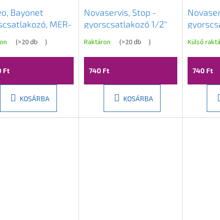
o, Bayonet
Novaservis, Stop -
Novaserv
scsatlakozó, MER-
gyorscsatlakozó 1/2"
gyorscs
műanyag, DY8011
műanya
ron
(
>20 db
)
Raktáron
(
>20 db
)
Külső rakt
0 Ft
740 Ft
740 Ft
KOSÁRBA
KOSÁRBA