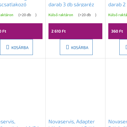
scsatlakozó
darab 3 db sárgaréz
darab 2
gőztetővel,
gyorscsatlakozóhoz,
gyorscs
raktáron
(
>20 db
)
Külső raktáron
(
>20 db
)
Külső rakt
110CN
DY8015C
DY8016
0 Ft
2 610 Ft
360 Ft
KOSÁRBA
KOSÁRBA
servis,
Novaservis, Adapter
Novaser