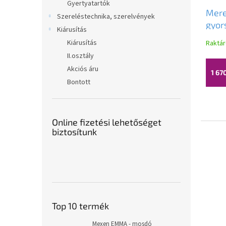
Gyertyatartók
Mere
Szereléstechnika, szerelvények
gyor
Kiárusítás
ZP21
Kiárusítás
Raktá
II.osztály
Akciós áru
1 67
Bontott
Online fizetési lehetőséget
biztosítunk
Top 10 termék
Mexen EMMA - mosdó