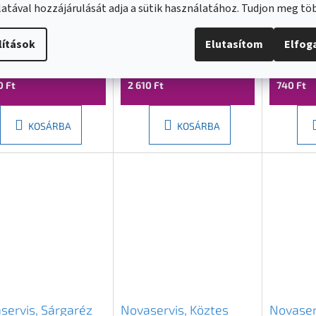
servis, csatlakozó
Novaservis,
Novaser
atával hozzájárulását adja a sütik használatához. Tudjon meg t
 sárgaréz, DY8014C
Gyorscsatlakozó 3/4"
Gyorscs
sárgaréz, DY8029C
műanya
lítások
Elutasítom
Elfo
raktáron
(
>20 db
)
Raktáron
(
>20 db
)
Külső rakt
0 Ft
2 610 Ft
740 Ft
KOSÁRBA
KOSÁRBA
servis, Sárgaréz
Novaservis, Köztes
Novaser