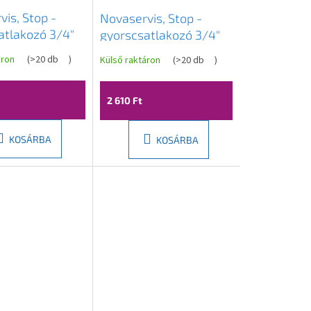
is, Stop -
Novaservis, Stop -
atlakozó 3/4"
gyorscsatlakozó 3/4"
g, DY8030
sárgaréz, DY8030C
áron
(
>20 db
)
Külső raktáron
(
>20 db
)
2 610 Ft
KOSÁRBA
KOSÁRBA