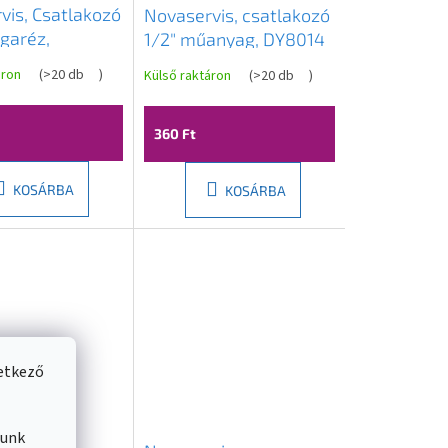
vis, Csatlakozó
Novaservis, csatlakozó
garéz,
1/2" műanyag, DY8014
C
áron
(
>20 db
)
Külső raktáron
(
>20 db
)
360 Ft
KOSÁRBA
KOSÁRBA
vetkező
lunk