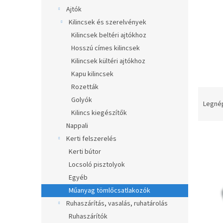
a
Ajtók
n
Kilincsek és szerelvények
e
Kilincsek beltéri ajtókhoz
l
Hosszú címes kilincsek
Kilincsek kültéri ajtókhoz
Kapu kilincsek
Rozetták
T
Golyók
e
Legné
Kilincs kiegészítők
r
m
Nappali
T
é
Kerti felszerelés
e
k
Kerti bútor
r
e
Locsoló pisztolyok
m
k
Egyéb
é
r
k
e
Műanyag tömlőcsatlakozók
e
n
Ruhaszárítás, vasalás, ruhatárolás
k
d
Ruhaszárítók