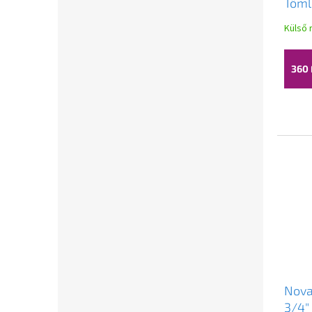
Töml
3/4"
Külső 
360 
Nova
3/4"