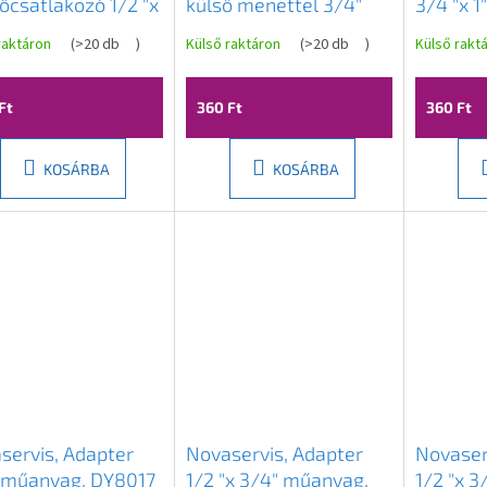
őcsatlakozó 1/2 "x
külső menettel 3/4"
3/4 "x 1
, DY8026
műanyag, DY8018
DY8023
raktáron
(
>20 db
)
Külső raktáron
(
>20 db
)
Külső rakt
Ft
360 Ft
360 Ft
KOSÁRBA
KOSÁRBA
servis, Adapter
Novaservis, Adapter
Novaser
 műanyag, DY8017
1/2 "x 3/4" műanyag,
1/2 "x 3