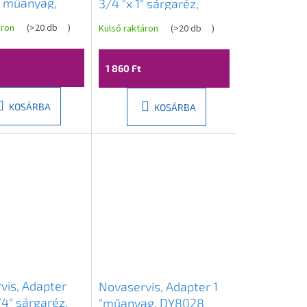
" műanyag,
3/4 "x 1" sárgaréz,
DY8023C
áron
(
>20 db
)
Külső raktáron
(
>20 db
)
1 860 Ft
KOSÁRBA
KOSÁRBA
vis, Adapter
Novaservis, Adapter 1
/4" sárgaréz,
"műanyag, DY8028