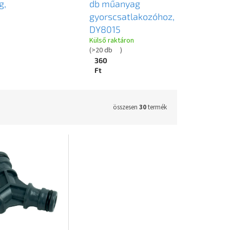
g,
db műanyag
gyorscsatlakozóhoz,
DY8015
Külső raktáron
(
>20 db
)
360
Ft
összesen
30
termék