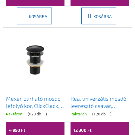
5-
ből
3,6
KOSÁRBA
KOSÁRBA
csillag.
Mexen zárható mosdó
Rea, univerzális mosdó
lefolyó kör, ClickClack,
leeresztő csavar,
nagy dugó, túlfolyó
ClickClack típusú, réz
Raktáron
(
>20 db
)
Raktáron
(
>20 db
)
nélkül, Fekete, 79910-
matt, REA-A5632
70
4 990 Ft
12 300 Ft