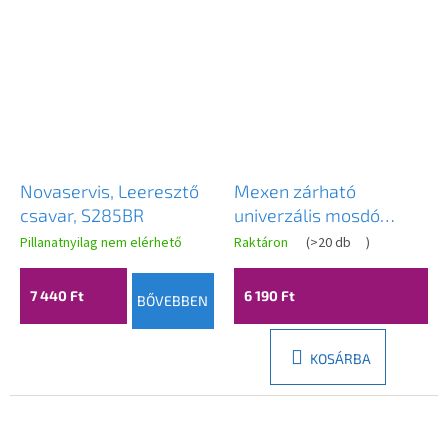
Novaservis, Leeresztő
Mexen zárható
csavar, S285BR
univerzális mosdó
lefolyó kör, ClickClack,
Pillanatnyilag nem elérhető
Raktáron
(
>20 db
)
króm, 79930-00
7 440 Ft
6 190 Ft
BŐVEBBEN
KOSÁRBA