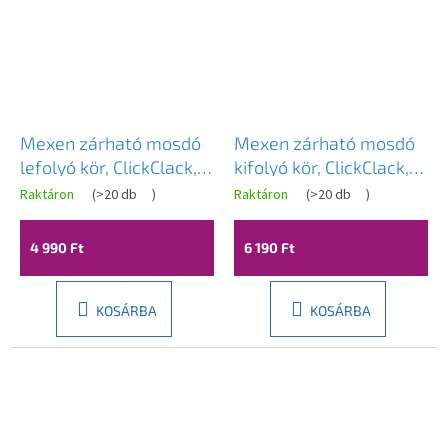
Mexen zárható mosdó
Mexen zárható mosdó
lefolyó kör, ClickClack,
kifolyó kör, ClickClack,
kis dugó, túlfolyóval,
nagy dugó, túlfolyó
Raktáron
(
>20 db
)
Raktáron
(
>20 db
)
Arany, 79925-50
nélkül, Vörös bronz,
79910-45
4 990 Ft
6 190 Ft
KOSÁRBA
KOSÁRBA