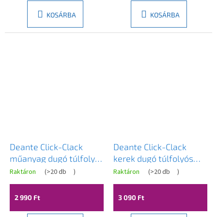
ből
4,5
KOSÁRBA
KOSÁRBA
csillag.
Deante Click-Clack
Deante Click-Clack
műanyag dugó túlfolyó
kerek dugó túlfolyós
mosogatóhoz, kerek,
mosogatókhoz, fekete,
Raktáron
(
>20 db
)
Raktáron
(
>20 db
)
króm, NHC_010P
NHC_N10P
2 990 Ft
3 090 Ft