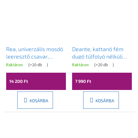
Rea, univerzális mosdó
Deante, kattanó fém
leeresztő csavar,
dugó túlfolyó nélküli
ClickClack típusú,
mosogatóhoz, kerek,
Raktáron
(
>20 db
)
Raktáron
(
>20 db
)
fényes réz, REA-A5698
króm, NHC_010A
14 200 Ft
7 990 Ft
KOSÁRBA
KOSÁRBA