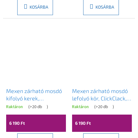
KOSÁRBA
KOSÁRBA
Mexen zárható mosdó
Mexen zárható mosdó
kifolyó kerek,
lefolyó kör, ClickClack,
ClickClack, nagy dugó,
nagy dugó, túlfolyó
Raktáron
(
>20 db
)
Raktáron
(
>20 db
)
túlfolyó nélkül, Antik,
nélkül, Rose gold,
79910-30
79910-60
6 190 Ft
6 190 Ft