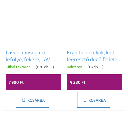
Laveo, mosogató
Erga tartozékok, kád
lefolyó, fekete, LAV-
leeresztő dugó fedele,
CKK_72R3
arany fényes, ERG-ND-
Külső raktáron
(
>20 db
)
Raktáron
(
16 db
)
7900-GD
7 900 Ft
4 280 Ft
KOSÁRBA
KOSÁRBA