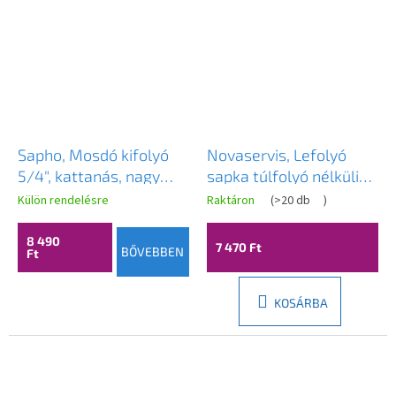
Sapho, Mosdó kifolyó
Novaservis, Lefolyó
5/4", kattanás, nagy
sapka túlfolyó nélküli
dugó, vastagság 10-55
mosdóhoz, fekete,
Külön rendelésre
Raktáron
(
>20 db
)
mm, króm, CV1002
S285B-BL-B
8 490
7 470 Ft
BŐVEBBEN
Ft
KOSÁRBA