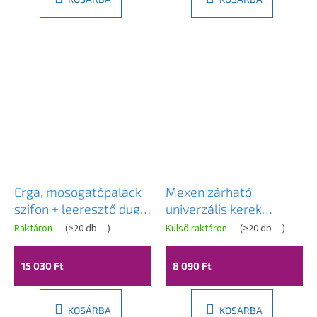
Erga, mosogatópalack
Mexen zárható
szifon + leeresztő dugó
univerzális kerek
ClickClack túlfolyó
mosdó lefolyó,
Raktáron
(
>20 db
)
Külső raktáron
(
>20 db
)
nélkül, fekete matt,
ClickClack, Antik bronz,
ERG-YKA-BK.SYPOP-14-
79930-30
15 030 Ft
8 090 Ft
BLK
KOSÁRBA
KOSÁRBA