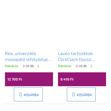
Rea, univerzális
Laveo tartozékok,
mosogató lefolyódugó,
ClickClack típusú
ClickClack, grafit, REA-
leeresztő dugó
Raktáron
(
>20 db
)
Raktáron
(
>20 db
)
A6520
túlfolyóval, fényes
arany, LAV-CKK_G2R3
12 700 Ft
8 410 Ft
KOSÁRBA
KOSÁRBA