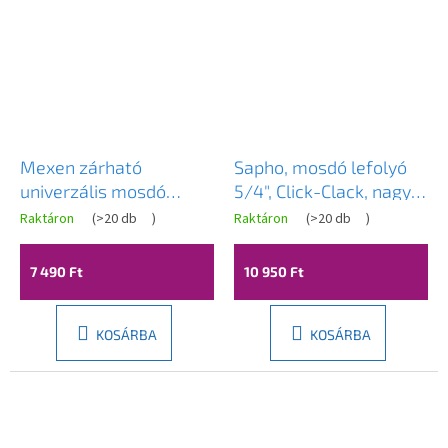
Mexen zárható
Sapho, mosdó lefolyó
univerzális mosdó
5/4", Click-Clack, nagy
lefolyó kör, ClickClack,
dugó, 10-55 mm, arany
Raktáron
(
>20 db
)
Raktáron
(
>20 db
)
arany, 79930-50
matt, CV1002GB
7 490 Ft
10 950 Ft
KOSÁRBA
KOSÁRBA