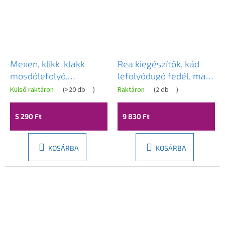
Mexen, klikk-klakk
Rea kiegészítők, kád
mosdólefolyó,
lefolyódugó fedél, matt
kőutánzat, 79910-91
arany, REA-00997
Külső raktáron
(
>20 db
)
Raktáron
(
2 db
)
5 290 Ft
9 830 Ft
KOSÁRBA
KOSÁRBA