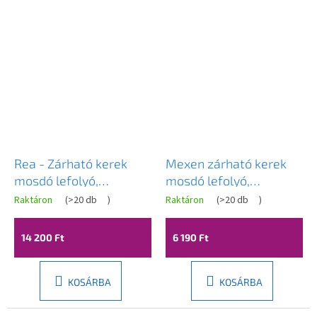
Rea - Zárható kerek
Mexen zárható kerek
mosdó lefolyó,
mosdó lefolyó,
ClickClack, univerzális,
ClickClack, nagy dugó,
Raktáron
(
>20 db
)
Raktáron
(
>20 db
)
fehér, REA-A2361
túlfolyó nélkül, Grafit,
79910-66
14 200 Ft
6 190 Ft
KOSÁRBA
KOSÁRBA