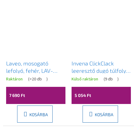
Laveo, mosogató
Invena ClickClack
lefolyó, fehér, LAV-
leeresztő dugó túlfolyó
CKK_62R3
mosogatóhoz, fekete
Raktáron
(
>20 db
)
Külső raktáron
(
9 db
)
matt, INV-SC-B1-139-L
7 690 Ft
5 054 Ft
KOSÁRBA
KOSÁRBA