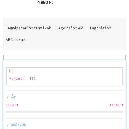
4 990 Ft
T
e
Legnépszerűbb termékek
Legolcsóbb elöl
Legdrágább
r
m
ABC szerint
é
k
e
k
r
e
Raktáron
182
n
d
Ár
e
z
1110
Ft
39730
Ft
é
s
e
Márkák