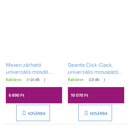
Mexen zárható
Deante Click-Clack,
univerzális mosdó
univerzális mosogató
lefolyó kör, ClickClack,
lefolyódugó fém házzal,
Raktáron
(
>20 db
)
Raktáron
(
10 db
)
fehér, 79930-20
szálcsiszolt bronz, DEA-
NHC_CC0U
6 890 Ft
10 070 Ft
KOSÁRBA
KOSÁRBA