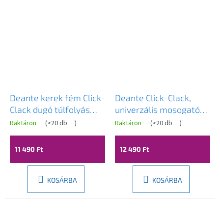
Deante kerek fém Click-
Deante Click-Clack,
Clack dugó túlfolyás
univerzális mosogató
nélküli mosogatókhoz,
leeresztő csavar fém
Raktáron
(
>20 db
)
Raktáron
(
>20 db
)
fekete, NHC_B10A
házzal, matt fekete,
DEA-NHC_N10U
11 490 Ft
12 490 Ft
KOSÁRBA
KOSÁRBA