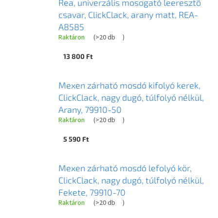
Rea, univerzális mosogató leeresztő
csavar, ClickClack, arany matt, REA-
A8585
Raktáron
(
>20 db
)
13 800 Ft
Mexen zárható mosdó kifolyó kerek,
ClickClack, nagy dugó, túlfolyó nélkül,
Arany, 79910-50
Raktáron
(
>20 db
)
5 590 Ft
Mexen zárható mosdó lefolyó kör,
ClickClack, nagy dugó, túlfolyó nélkül,
Fekete, 79910-70
Raktáron
(
>20 db
)