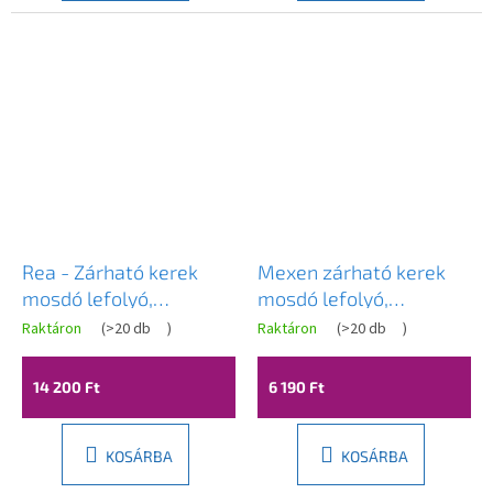
Rea - Zárható kerek
Mexen zárható kerek
mosdó lefolyó,
mosdó lefolyó,
ClickClack, matt fekete,
ClickClack, nagy dugó,
Raktáron
(
>20 db
)
Raktáron
(
>20 db
)
A
REA-A5216
túlfolyóval, Antik,
termék
átlagos
79920-30
14 200 Ft
6 190 Ft
értékelése
5-
ből
3,8
KOSÁRBA
KOSÁRBA
csillag.