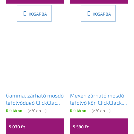
KOSÁRBA
KOSÁRBA
Gamma, zárható mosdó
Mexen zárható mosdó
lefolyódugó ClickClack
lefolyó kör, ClickClack,
típus, túlfolyó nélkül,
nagy dugó, túlfolyóval,
Raktáron
(
>20 db
)
Raktáron
(
>20 db
)
A
matt arany, GMA-DBP-
Arany, 79920-50
termék
átlagos
BGD
5 030 Ft
5 590 Ft
értékelése