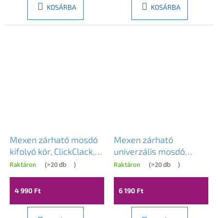
KOSÁRBA
KOSÁRBA
Mexen zárható mosdó
Mexen zárható
kifolyó kör, ClickClack,
univerzális mosdó
nagy dugó, túlfolyó
lefolyó kör, ClickClack,
Raktáron
(
>20 db
)
Raktáron
(
>20 db
)
nélkül, Fehér, 79910-20
fekete, 79930-70
4 990 Ft
6 190 Ft