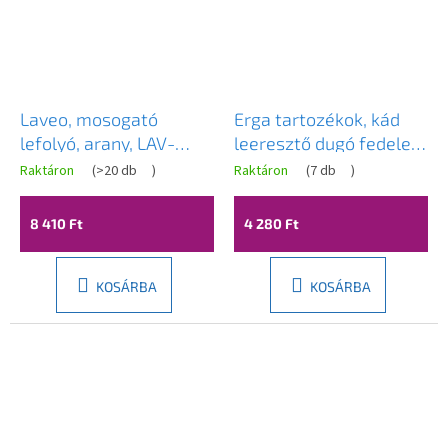
Laveo, mosogató
Erga tartozékok, kád
lefolyó, arany, LAV-
leeresztő dugó fedele,
CKK_82R3
króm, ERG-ND-7900-CR
Raktáron
(
>20 db
)
Raktáron
(
7 db
)
8 410 Ft
4 280 Ft
KOSÁRBA
KOSÁRBA