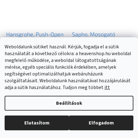
Hansgrohe, Push-Open
Sapho, Mosogató
hulladékkészlet
kimenet 5/4", click-
Weboldalunk sütiket használ. Kérjük, fogadja el a sütik
mosdó- és bidé
clack, betondugó,
Raktáron
(
1 db
)
Külső raktáron
(
10 db
)
használatát a következő célokra: a heavenshop.hu weboldal
csapokhoz, csiszolt
antracit, FG916
megfelelő működése, a weboldal látogatottságának
arany megjelenés,
mérése, egyéb speciális funkciók érdekében, amelyek
13 200 Ft
20 810 Ft
HAN-50100990
segítségével optimalizálhatjuk webáruházunk
szolgáltatásait. Weboldalunk használatával hozzájárulását
KOSÁRBA
KOSÁRBA
adja a sütik használatához. Tudjon meg többet
itt
Beállítások
Elutasítom
Elfogadom