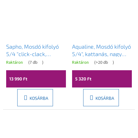
Sapho, Mosdó kifolyó
Aqualine, Mosdó kifolyó
5/4 "click-clack,
5/4", kattanás, nagy
kerámia burkolat,
dugó, vastagság 30-45
Raktáron
(
7 db
)
Raktáron
(
>20 db
)
vastagság 20-70mm,
mm, króm, TF7001
Ivory, 38TP0165I
13 990 Ft
5 320 Ft
KOSÁRBA
KOSÁRBA