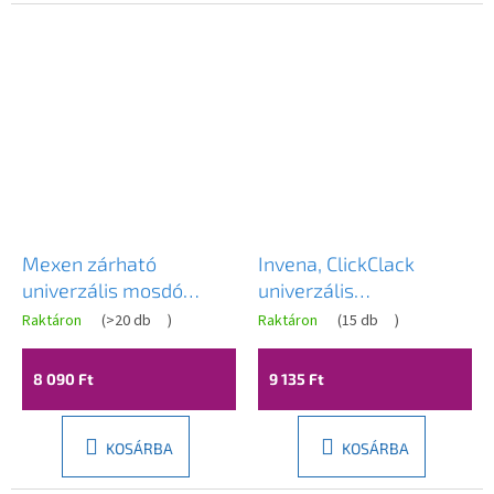
Mexen zárható
Invena, ClickClack
univerzális mosdó
univerzális
lefolyó kör, ClickClack,
leeresztőcsavar,
Raktáron
(
>20 db
)
Raktáron
(
15 db
)
Rose gold, 79930-60
aranyfényű, INV-SC-B1-
170-V
8 090 Ft
9 135 Ft
KOSÁRBA
KOSÁRBA