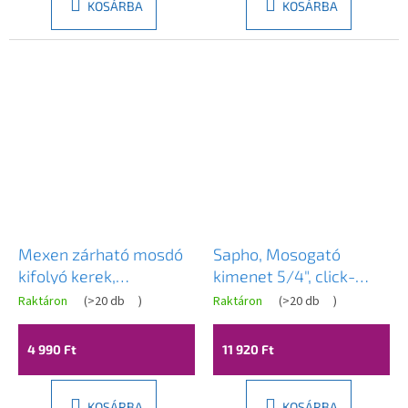
KOSÁRBA
KOSÁRBA
Mexen zárható mosdó
Sapho, Mosogató
kifolyó kerek,
kimenet 5/4", click-
ClickClack, nagy dugó,
clack, kerámia dugó,
Raktáron
(
>20 db
)
Raktáron
(
>20 db
)
túlfolyóval, Fekete,
vastagság 10-50 mm,
79920-70
fehér, AR900
4 990 Ft
11 920 Ft
KOSÁRBA
KOSÁRBA