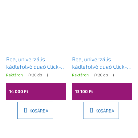
Rea, univerzális
Rea, univerzális
kádlefolyó dugó Click-
kádlefolyó dugó Click-
Clack 6cm, túlfolyó
Clack típus 6cm,
Raktáron
(
>20 db
)
Raktáron
(
>20 db
)
nélkül, fényes arany,
túlfolyó nélkül, matt
REA-W2015
fekete, REA-W2014
14 000 Ft
13 100 Ft
KOSÁRBA
KOSÁRBA