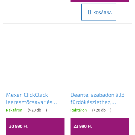
KOSÁRBA
Mexen ClickClack
Deante, szabadon álló
leeresztőcsavar és
fürdőkészlethez,
túlfolyófedél, rézmatt,
ClickClack típusú fém
Raktáron
(
>20 db
)
Raktáron
(
>20 db
)
5100-65
dugóval és túlfolyó
sapkával, arany,
30 990 Ft
23 990 Ft
KYY_Z10B