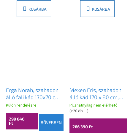
KOSÁRBA
KOSÁRBA
Erga Norah, szabadon
Mexen Eris, szabadon
álló fali kád 170x70 cm
álló kád 170 x 80 cm,
+ lefolyódugó, fehér
fehér, fekete túlfolyó,
Külön rendelésre
Pillanatnyilag nem elérhető
fényes felülettel, ERG-
53441708000-70
(
>20 db
)
NORAH-170070-WH-
299 640
BŐVEBBEN
Ft
WH
266 390 Ft