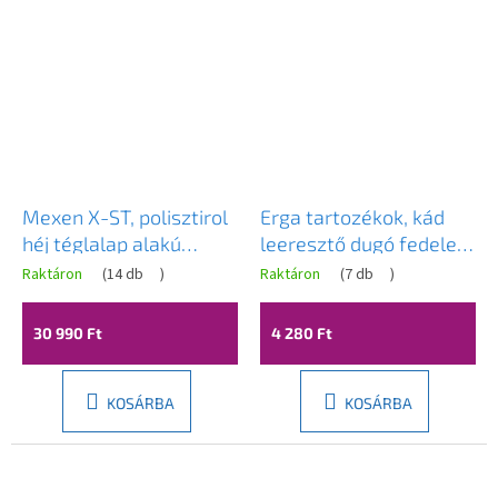
Mexen X-ST, polisztirol
Erga tartozékok, kád
héj téglalap alakú
leeresztő dugó fedele,
fürdőkádhoz 120-150 x
króm, ERG-ND-7900-CR
Raktáron
(
14 db
)
Raktáron
(
7 db
)
70-90 cm, fehér,
55020-00
30 990 Ft
4 280 Ft
KOSÁRBA
KOSÁRBA