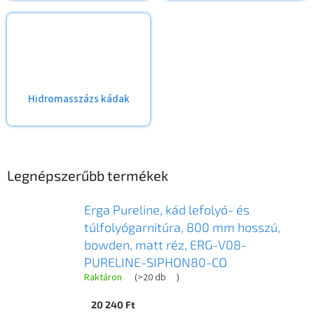
Hidromasszázs kádak
Legnépszerűbb termékek
Erga Pureline, kád lefolyó- és
túlfolyógarnitúra, 800 mm hosszú,
bowden, matt réz, ERG-V08-
PURELINE-SIPHON80-CO
Raktáron
(
>20 db
)
20 240 Ft