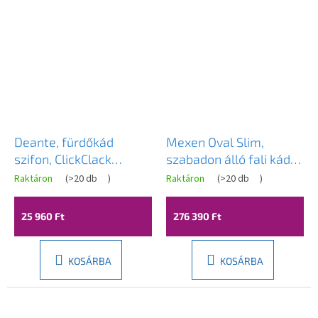
Deante, fürdőkád
Mexen Oval Slim,
szifon, ClickClack
szabadon álló fali kád
automata, szálcsiszolt
170 x 80 cm, fényes
Raktáron
(
>20 db
)
Raktáron
(
>20 db
)
bronz, DEA-NHC_C57B
fehér, fényes arany
túlfolyóval,
25 960 Ft
276 390 Ft
52661708000-50
KOSÁRBA
KOSÁRBA