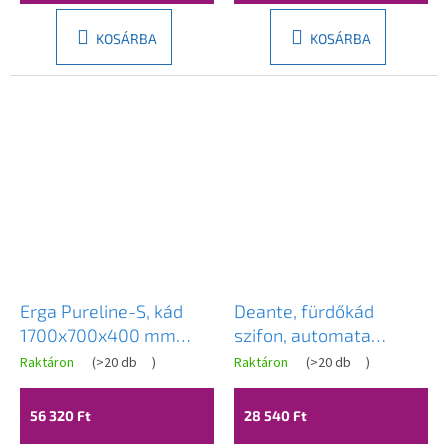
KOSÁRBA
KOSÁRBA
Erga Pureline-S, kád
Deante, fürdőkád
1700x700x400 mm
szifon, automata
lábak nélkül, fényes
ClickClack, arany matt,
Raktáron
(
>20 db
)
Raktáron
(
>20 db
)
fehér, ERG-V07-
DEA-NHC_R57B
PURELINE-S-170x070-
56 320 Ft
28 540 Ft
WH