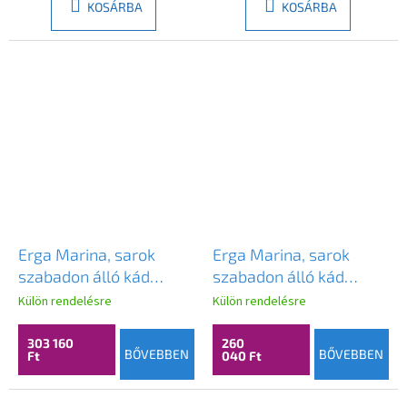
KOSÁRBA
KOSÁRBA
Erga Marina, sarok
Erga Marina, sarok
szabadon álló kád
szabadon álló kád
170x78 cm +
140x70 cm +
Külön rendelésre
Külön rendelésre
lefolyódugó, jobb oldali,
lefolyódugó, bal oldali,
fényes fehér, ERG-
fényes fehér, ERG-
303 160
260
BŐVEBBEN
BŐVEBBEN
Ft
040 Ft
MARINA-170078R-WH-
MARINA-140070L-WH-
WH
WH