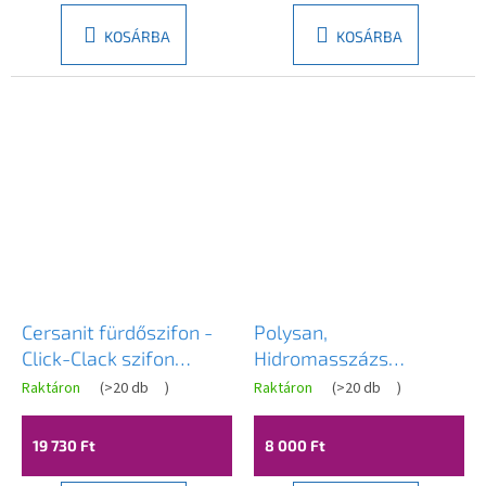
KOSÁRBA
KOSÁRBA
Cersanit fürdőszifon -
Polysan,
Click-Clack szifon
Hidromasszázs
szabadon álló, túlfolyó
fürdőtisztító 1l, 93000
Raktáron
(
>20 db
)
Raktáron
(
>20 db
)
nélküli fürdőkádhoz,
króm, S904-010
19 730 Ft
8 000 Ft