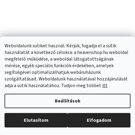
Weboldalunk sütiket használ. Kérjük, fogadja el a sütik
használatát a következő célokra: a heavenshop.hu weboldal
Mexen Oval, szabadon
Mexen Oval, szabadon
megfelelő működése, a weboldal látogatottságának
álló fali kád 180 x 80
álló fali kád 170 x 80
mérése, egyéb speciális funkciók érdekében, amelyek
cm, fehér, fekete matt
cm, fehér, fekete matt
segítségével optimalizálhatjuk webáruházunk
Raktáron
(
11 db
)
Pillanatnyilag nem elérhető
szolgáltatásait. Weboldalunk használatával hozzájárulását
túlfolyó, 52671808000-
túlfolyó, 52671708000-
(
>20 db
)
adja a sütik használatához. Tudjon meg többet
itt
70
70
355 590 Ft
339 490 Ft
Beállítások
KOSÁRBA
KOSÁRBA
Elutasítom
Elfogadom