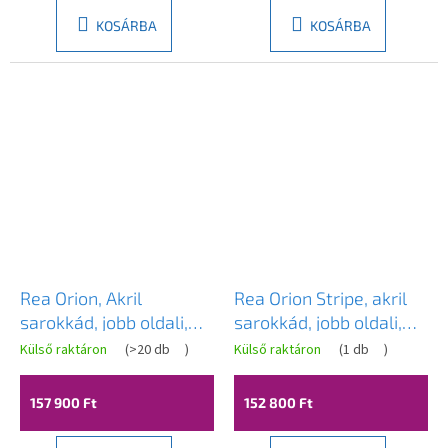
KOSÁRBA
KOSÁRBA
Rea Orion, Akril
Rea Orion Stripe, akril
sarokkád, jobb oldali,
sarokkád, jobb oldali,
170 cm, REA-W0070
150 cm, REA-W0074
Külső raktáron
(
>20 db
)
Külső raktáron
(
1 db
)
157 900 Ft
152 800 Ft