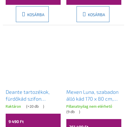
PURELINE-SIPHON60-
WH
KOSÁRBA
KOSÁRBA
Deante tartozékok,
Mexen Luna, szabadon
fürdőkád szifon
álló kád 170 x 80 cm,
rugalmas
fehér, réz túlfolyó,
Raktáron
(
>20 db
)
Pillanatnyilag nem elérhető
csatlakozással, fehér,
52031708000-65
(
9 db
)
DEA-KXY_991W
9 490 Ft
261 490 Ft