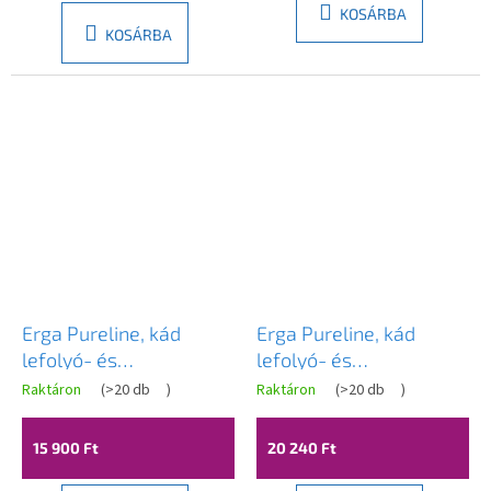
KOSÁRBA
KOSÁRBA
Erga Pureline, kád
Erga Pureline, kád
lefolyó- és
lefolyó- és
túlfolyógarnitúra, 800
túlfolyógarnitúra, 650
Raktáron
(
>20 db
)
Raktáron
(
>20 db
)
mm hosszú, bowden,
mm hosszú, bowden,
fényes fehér, ERG-V08-
matt arany, ERG-V08-
15 900 Ft
20 240 Ft
PURELINE-SIPHON80-
PURELINE-SIPHON60-