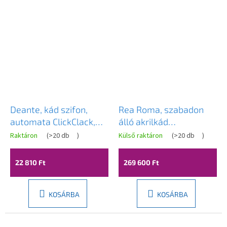
Deante, kád szifon,
Rea Roma, szabadon
automata ClickClack,
álló akrilkád
grafit, DEA-NHC_D57B
1700x750x595 mm,
Raktáron
(
>20 db
)
Külső raktáron
(
>20 db
)
fényes fehér, REA-
W0128
22 810 Ft
269 600 Ft
KOSÁRBA
KOSÁRBA