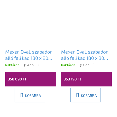
Mexen Oval, szabadon
Mexen Oval, szabadon
álló fali kád 180 x 80
álló fali kád 180 x 80
cm, fehér, arany matt
cm, fehér, króm
Raktáron
(
14 db
)
Raktáron
(
11 db
)
túlfolyó, 52671808000-
túlfolyó, 52671808000-
55
01
358 090 Ft
353 190 Ft
KOSÁRBA
KOSÁRBA