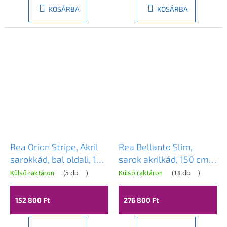
KOSÁRBA
KOSÁRBA
Rea Orion Stripe, Akril
Rea Bellanto Slim,
sarokkád, bal oldali, 150
sarok akrilkád, 150 cm,
cm, REA-W0071
bal oldali, fehér
Külső raktáron
(
5 db
)
Külső raktáron
(
18 db
)
lefolyófedél, REA-
W0582
152 800 Ft
276 800 Ft