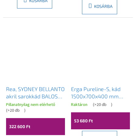
KOSÁRBA
KOSÁRBA
Rea, SYDNEY BELLANTO
Erga Pureline-S, kád
akril sarokkád BALOS
1500x700x400 mm
170cm, KPL-W6901
lábak nélkül, fényes
Pillanatnyilag nem elérhető
Raktáron
(
>20 db
)
(
>20 db
)
fehér, ERG-V07-
PURELINE-S-150x070-
53 680 Ft
WH
322 600 Ft