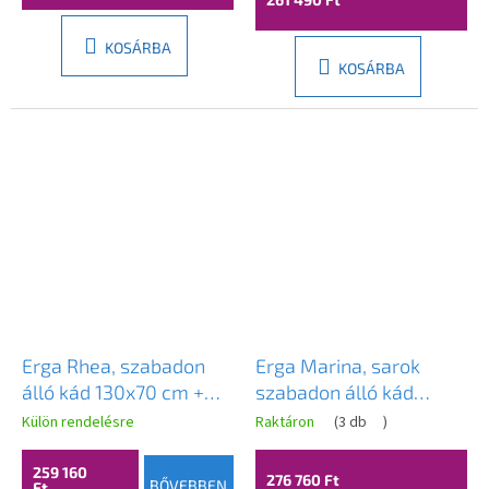
KOSÁRBA
KOSÁRBA
Erga Rhea, szabadon
Erga Marina, sarok
álló kád 130x70 cm +
szabadon álló kád
lefolyódugó, fényes
150x75 cm +
Külön rendelésre
Raktáron
(
3 db
)
fehér, ERG-RHEA-
lefolyódugó, jobb oldali,
130070-WH-WH
fényes fehér, ERG-
259 160
276 760 Ft
BŐVEBBEN
Ft