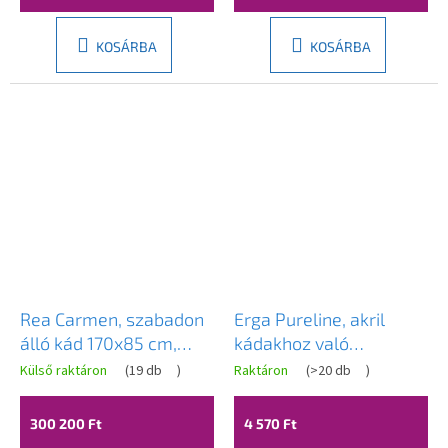
KOSÁRBA
KOSÁRBA
Rea Carmen, szabadon
Erga Pureline, akril
álló kád 170x85 cm,
kádakhoz való
fehér, fehér klikk-klakk
tartólábak, ERG-V08-
Külső raktáron
(
19 db
)
Raktáron
(
>20 db
)
rendszer, REA-W0506
PURELINE-FRAME-IX
300 200 Ft
4 570 Ft