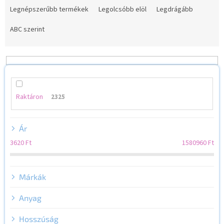
e
Legnépszerűbb termékek
Legolcsóbb elöl
Legdrágább
r
m
ABC szerint
é
k
e
k
r
e
Raktáron
2325
n
d
Ár
e
z
3620
Ft
1580960
Ft
é
s
e
Márkák
Anyag
Hosszúság