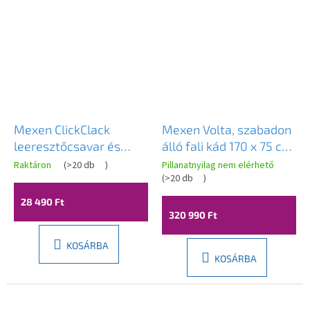
Mexen ClickClack
Mexen Volta, szabadon
leeresztőcsavar és
álló fali kád 170 x 75 cm,
túlfolyófedél, króm,
fehér, króm túlfolyó,
Raktáron
(
>20 db
)
Pillanatnyilag nem elérhető
5100-01
51131707500-01
(
>20 db
)
28 490 Ft
320 990 Ft
KOSÁRBA
KOSÁRBA