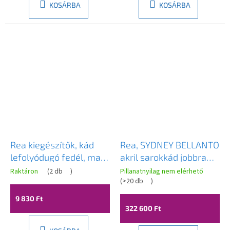
KOSÁRBA
KOSÁRBA
Rea kiegészítők, kád
Rea, SYDNEY BELLANTO
lefolyódugó fedél, matt
akril sarokkád jobbra
arany, REA-00997
170cm, KPL-W6900
Raktáron
(
2 db
)
Pillanatnyilag nem elérhető
(
>20 db
)
9 830 Ft
322 600 Ft