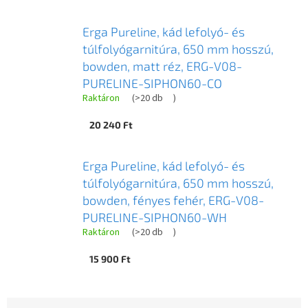
Erga Pureline, kád lefolyó- és
túlfolyógarnitúra, 650 mm hosszú,
bowden, matt réz, ERG-V08-
PURELINE-SIPHON60-CO
Raktáron
(
>20 db
)
20 240 Ft
Erga Pureline, kád lefolyó- és
túlfolyógarnitúra, 650 mm hosszú,
bowden, fényes fehér, ERG-V08-
PURELINE-SIPHON60-WH
Raktáron
(
>20 db
)
15 900 Ft
T