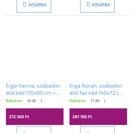
KOSÁRBA
KOSÁRBA
Erga Vienna, szabadon
Erga Norah, szabadon
álló kád 170x80 cm +
álló fali kád 140x72 cm
lefolyódugó, fehér
+ lefolyódugó, fényes
Raktáron
(
6 db
)
Raktáron
(
7 db
)
fényes felülettel, ERG-
fehér, ERG-NORAH-
VIENNA-170080-WH-
140072-WH-WH
272 360 Ft
281 160 Ft
WH