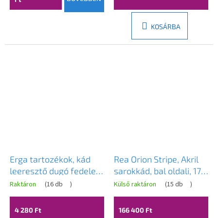
MARINA-150075R-WH-
WH
KOSÁRBA
Erga tartozékok, kád
Rea Orion Stripe, Akril
leeresztő dugó fedele,
sarokkád, bal oldali, 170
arany fényes, ERG-ND-
cm, REA-W0073
Raktáron
(
16 db
)
Külső raktáron
(
15 db
)
7900-GD
4 280 Ft
166 400 Ft