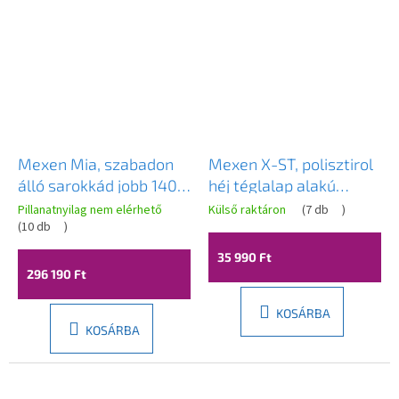
Mexen Mia, szabadon
Mexen X-ST, polisztirol
álló sarokkád jobb 140 x
héj téglalap alakú
75 cm, fehér, fekete
kádhoz 160-190 x 70-90
Pillanatnyilag nem elérhető
Külső raktáron
(
7 db
)
túlfolyó,
(
10 db
)
cm, fehér, 55021-00
52691407500P-70
35 990 Ft
296 190 Ft
KOSÁRBA
KOSÁRBA