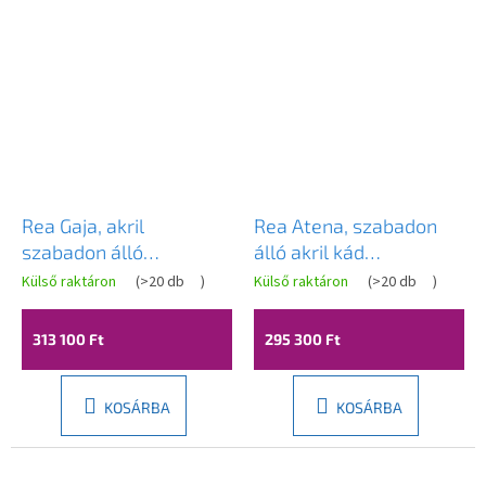
Rea Gaja, akril
Rea Atena, szabadon
szabadon álló
álló akril kád
1700x815x595 mm,
1700x730x710 mm,
Külső raktáron
(
>20 db
)
Külső raktáron
(
>20 db
)
A
fehér, REA-W0125
fehér, REA-W0127
termék
átlagos
313 100 Ft
295 300 Ft
értékelése
5-
ből
5,0
KOSÁRBA
KOSÁRBA
csillag.