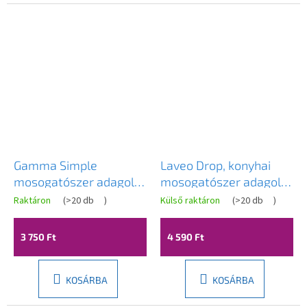
Gamma Simple
Laveo Drop, konyhai
mosogatószer adagoló
mosogatószer adagoló
mosogatóhoz 400ml,
500ml, acél, LAV-
Raktáron
(
>20 db
)
Külső raktáron
(
>20 db
)
szürke, GMA-DOZ-GPG
OKD_231T
3 750 Ft
4 590 Ft
KOSÁRBA
KOSÁRBA