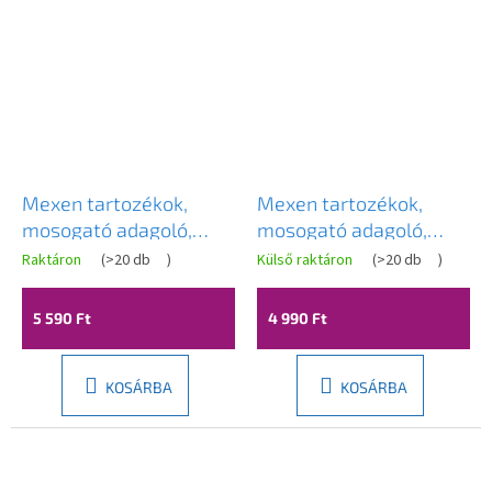
Mexen tartozékok,
Mexen tartozékok,
mosogató adagoló,
mosogató adagoló,
arany, 6601320-50
fekete foltos, 6601320-
Raktáron
(
>20 db
)
Külső raktáron
(
>20 db
)
76
5 590 Ft
4 990 Ft
KOSÁRBA
KOSÁRBA