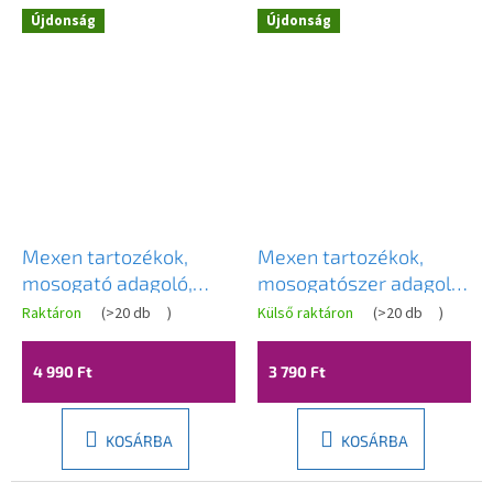
Újdonság
Újdonság
Mexen tartozékok,
Mexen tartozékok,
mosogató adagoló,
mosogatószer adagoló
rózsaszín-arany,
mosogatóhoz, króm,
Raktáron
(
>20 db
)
Külső raktáron
(
>20 db
)
6601320-60
6601320-00
4 990 Ft
3 790 Ft
KOSÁRBA
KOSÁRBA