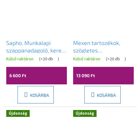
Sapho, Munkalapi
Mexen tartozékok,
szappanadagoló, kerek,
szögletes
króm, SP023
mosogatószer adagoló
Külső raktáron
(
>20 db
)
Külső raktáron
(
>20 db
)
mosogatóhoz, fekete,
6605320-70
6 600 Ft
13 090 Ft
KOSÁRBA
KOSÁRBA
Újdonság
Újdonság