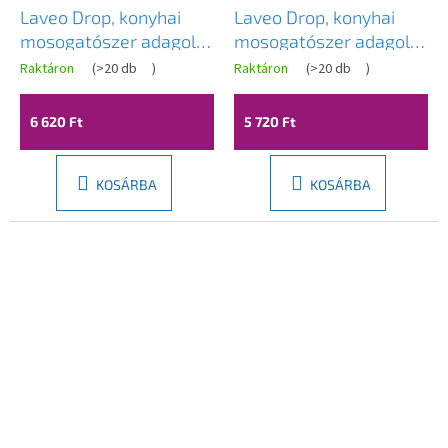
Laveo Drop, konyhai
Laveo Drop, konyhai
mosogatószer adagoló
mosogatószer adagoló
500ml, arany, LAV-
500ml, szürke, LAV-
Raktáron
(
>20 db
)
Raktáron
(
>20 db
)
OKD_G31T
OKD_531T
6 620 Ft
5 720 Ft
KOSÁRBA
KOSÁRBA