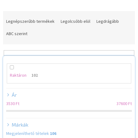
T
e
Legnépszerűbb termékek
Legolcsóbb elöl
Legdrágább
r
m
ABC szerint
é
k
e
k
r
e
Raktáron
102
n
d
Ár
e
z
3530
Ft
37600
Ft
é
s
e
Márkák
Megjeleníthető tételek
106