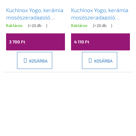
Kuchinox Yogo, kerámia
Kuchinox Yogo, kerámia
mosószeradagoló
mosószeradagoló
330ml álló, szürke-
330ml álló, fekete-
Raktáron
(
>20 db
)
Raktáron
(
>20 db
)
króm, LAV-AMP_5M2M
arany, LAV-AMP_GM2M
3 700 Ft
4 110 Ft
KOSÁRBA
KOSÁRBA