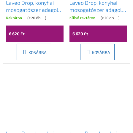
Laveo Drop, konyhai
Laveo Drop, konyhai
mosogatószer adagoló
mosogatószer adagoló
500ml, rózsa arany,
500ml, sárgaréz, LAV-
Raktáron
(
>20 db
)
Külső raktáron
(
>20 db
)
LAV-OKD_831T
OKD_131T
6 620 Ft
6 620 Ft
KOSÁRBA
KOSÁRBA