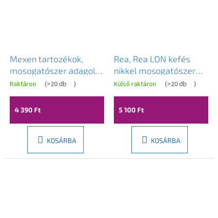
Mexen tartozékok,
Rea, Rea LON kefés
mosogatószer adagoló
nikkel mosogatószer
mosogatóhoz, fehér,
adagoló, REA-08005
Raktáron
(
>20 db
)
Külső raktáron
(
>20 db
)
6601320-20
4 390 Ft
5 100 Ft
KOSÁRBA
KOSÁRBA