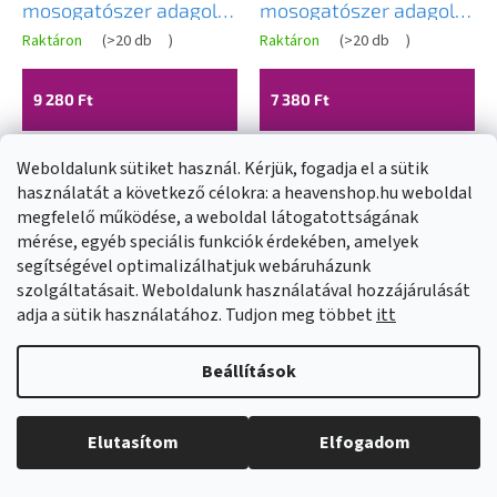
mosogatószer adagoló
mosogatószer adagoló
mosogatóhoz 300ml,
mosogatóhoz 300ml,
Raktáron
(
>20 db
)
Raktáron
(
>20 db
)
grafit, GMA-DOK-GM
fekete pettyes, GMA-
DOK-BP
9 280 Ft
7 380 Ft
Weboldalunk sütiket használ. Kérjük, fogadja el a sütik
KOSÁRBA
KOSÁRBA
használatát a következő célokra: a heavenshop.hu weboldal
megfelelő működése, a weboldal látogatottságának
mérése, egyéb speciális funkciók érdekében, amelyek
segítségével optimalizálhatjuk webáruházunk
szolgáltatásait. Weboldalunk használatával hozzájárulását
adja a sütik használatához. Tudjon meg többet
itt
Beállítások
Elutasítom
Elfogadom
Gamma Quatro,
Gamma Quatro,