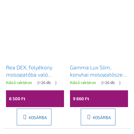
Rea DEX, folyékony
Gamma Lux Slim,
mosogatóba való
konyhai mosogatószer-
adagoló, keskeny
adagoló 400 ml, grafit
Külső raktáron
(
>20 db
)
Külső raktáron
(
>20 db
)
kialakítás, 300 ml, matt
matt, GMA-LUX-SLIM-
réz, REA-08003
GM
8 500 Ft
9 860 Ft
KOSÁRBA
KOSÁRBA