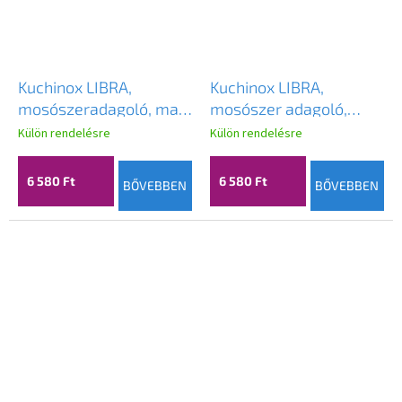
Kuchinox LIBRA,
Kuchinox LIBRA,
mosószeradagoló, matt
mosószer adagoló,
fekete, LAV-OKD_B30T
bézs, LAV-OKD_432T
Külön rendelésre
Külön rendelésre
6 580 Ft
6 580 Ft
BŐVEBBEN
BŐVEBBEN