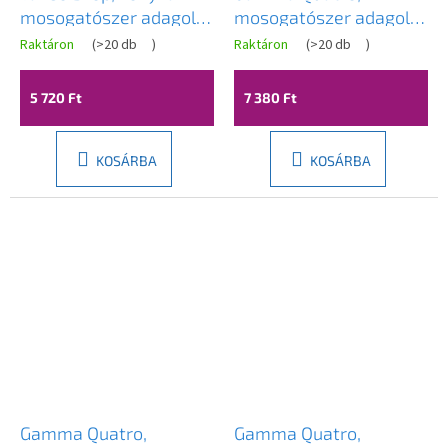
mosogatószer adagoló
mosogatószer adagoló
500ml, fehér, LAV-
mosogatóhoz 300ml,
Raktáron
(
>20 db
)
Raktáron
(
>20 db
)
OKD_631T
szürke, GMA-DOK-GPG
5 720 Ft
7 380 Ft
KOSÁRBA
KOSÁRBA
Gamma Quatro,
Gamma Quatro,