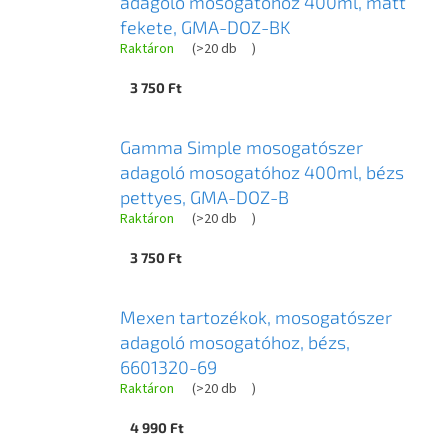
adagoló mosogatóhoz 400ml, matt
fekete, GMA-DOZ-BK
Raktáron
(
>20 db
)
3 750 Ft
Gamma Simple mosogatószer
adagoló mosogatóhoz 400ml, bézs
pettyes, GMA-DOZ-B
Raktáron
(
>20 db
)
3 750 Ft
Mexen tartozékok, mosogatószer
adagoló mosogatóhoz, bézs,
6601320-69
Raktáron
(
>20 db
)
4 990 Ft