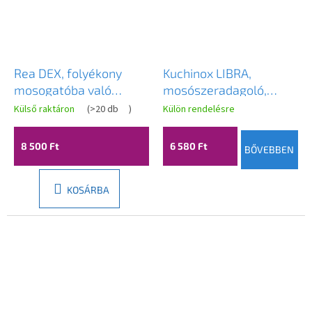
Rea DEX, folyékony
Kuchinox LIBRA,
mosogatóba való
mosószeradagoló,
adagoló, keskeny
fekete pettyes, LAV-
Külső raktáron
(
>20 db
)
Külön rendelésre
kialakítás, 300 ml,
OKD_732T
grafit, REA-08004
8 500 Ft
6 580 Ft
BŐVEBBEN
KOSÁRBA