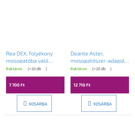
Rea DEX, folyékony
Deante Aster,
mosogatóba való
mosogatószer-adagoló
adagoló, keskeny
konyhai mosogatókhoz,
Raktáron
(
>20 db
)
Raktáron
(
>20 db
)
kialakítás, 300 ml,
hosszú kifolyóval, 500
szálcsiszolt acél, REA-
ml, bronz, DEA-
7 700 Ft
12 710 Ft
08000
ZZZ_C0DD
KOSÁRBA
KOSÁRBA