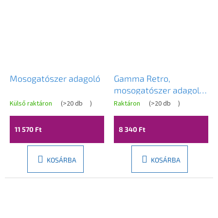
Mosogatószer adagoló
Gamma Retro,
mosogatószer adagoló
mosogatóhoz 400ml,
Külső raktáron
(
>20 db
)
Raktáron
(
>20 db
)
fekete retro, GMA-
DOZR-BK
11 570 Ft
8 340 Ft
KOSÁRBA
KOSÁRBA