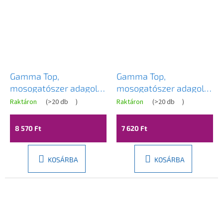
Gamma Top,
Gamma Top,
mosogatószer adagoló
mosogatószer adagoló
mosogatóhoz 400 ml,
mosogatóhoz 400ml,
Raktáron
(
>20 db
)
Raktáron
(
>20 db
)
fényes arany, GMA-
acél, GMA-DOZL-IX
DOZL-GD
8 570 Ft
7 620 Ft
KOSÁRBA
KOSÁRBA