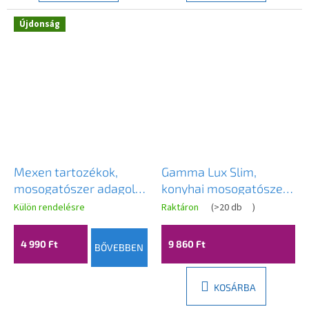
Újdonság
Mexen tartozékok,
Gamma Lux Slim,
mosogatószer adagoló
konyhai mosogatószer
mosogatóhoz, fekete,
adagoló 400ml, matt
Külön rendelésre
Raktáron
(
>20 db
)
6601320-70
fekete, GMA-LUX-
SLIM-BK
4 990 Ft
9 860 Ft
BŐVEBBEN
KOSÁRBA