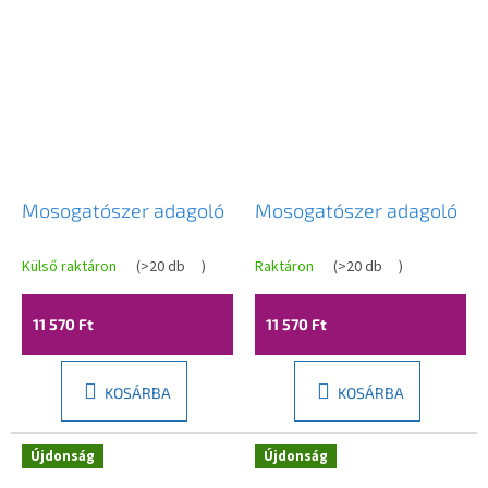
Mosogatószer adagoló
Mosogatószer adagoló
Külső raktáron
(
>20 db
)
Raktáron
(
>20 db
)
11 570 Ft
11 570 Ft
KOSÁRBA
KOSÁRBA
Újdonság
Újdonság