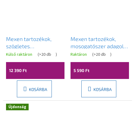
Mexen tartozékok,
Mexen tartozékok,
szögletes
mosogatószer adagoló
mosogatószer adagoló
mosogatóhoz, szürke,
Külső raktáron
(
>20 db
)
Raktáron
(
>20 db
)
mosogatóhoz, fehér,
6601320-61
6605320-20
12 390 Ft
5 590 Ft
KOSÁRBA
KOSÁRBA
Újdonság