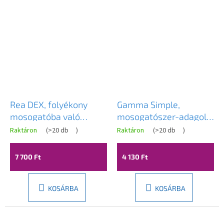
Rea DEX, folyékony
Gamma Simple,
mosogatóba való
mosogatószer-adagoló
adagoló, keskeny
konyhai mosogatóhoz
Raktáron
(
>20 db
)
Raktáron
(
>20 db
)
kialakítás, 300 ml, matt
400 ml, bézs pettyes,
fekete, REA-08001
GMA-DOZ-B-PG
7 700 Ft
4 130 Ft
KOSÁRBA
KOSÁRBA