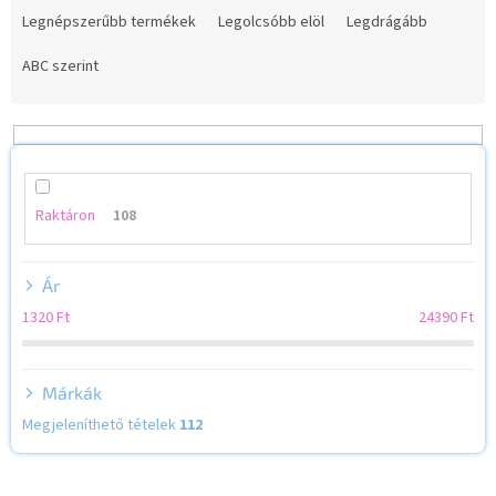
e
Legnépszerűbb termékek
Legolcsóbb elöl
Legdrágább
r
m
ABC szerint
é
k
e
k
r
e
Raktáron
108
n
d
Ár
e
z
1320
Ft
24390
Ft
é
s
e
Márkák
Megjeleníthető tételek
112
T