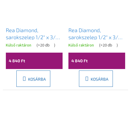
Rea Diamond,
Rea Diamond,
sarokszelep 1/2" x 3/8",
sarokszelep 1/2" x 3/8",
grafit, REA-03626
szálcsiszolt acél, REA-
Külső raktáron
(
>20 db
)
Külső raktáron
(
>20 db
)
03627
4 840 Ft
4 840 Ft
KOSÁRBA
KOSÁRBA