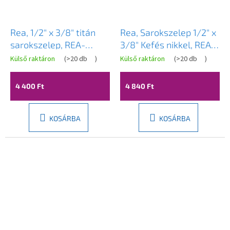
Rea, 1/2" x 3/8" titán
Rea, Sarokszelep 1/2" x
sarokszelep, REA-
3/8" Kefés nikkel, REA-
03606
03607
Külső raktáron
(
>20 db
)
Külső raktáron
(
>20 db
)
4 400 Ft
4 840 Ft
KOSÁRBA
KOSÁRBA