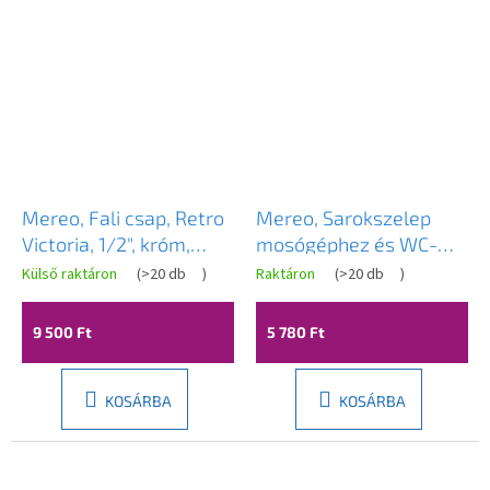
Mereo, Fali csap, Retro
Mereo, Sarokszelep
Victoria, 1/2", króm,
mosógéphez és WC-
MER-CBL731
hez visszacsapó
Külső raktáron
(
>20 db
)
Raktáron
(
>20 db
)
szeleppel és rozettával,
króm. sárgaréz,
9 500 Ft
5 780 Ft
1/2"x3/8"x3/4", MER-
CR39CN
KOSÁRBA
KOSÁRBA