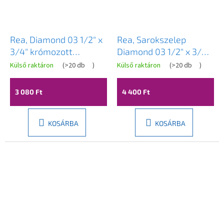
Rea, Diamond 03 1/2" x
Rea, Sarokszelep
3/4" krómozott
Diamond 03 1/2" x 3/4"
sarokszelep, REA-03616
Kefés nikkel, REA-03621
Külső raktáron
(
>20 db
)
Külső raktáron
(
>20 db
)
3 080 Ft
4 400 Ft
KOSÁRBA
KOSÁRBA