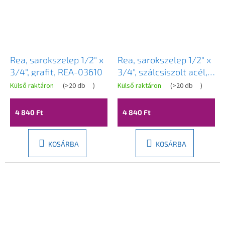
Rea, sarokszelep 1/2" x
Rea, sarokszelep 1/2" x
3/4", grafit, REA-03610
3/4", szálcsiszolt acél,
REA-03611
Külső raktáron
(
>20 db
)
Külső raktáron
(
>20 db
)
4 840 Ft
4 840 Ft
KOSÁRBA
KOSÁRBA