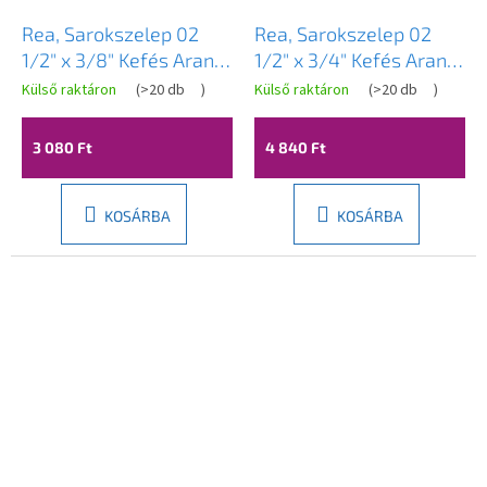
Rea, Sarokszelep 02
Rea, Sarokszelep 02
1/2" x 3/8" Kefés Arany,
1/2" x 3/4" Kefés Arany,
REA-03612
REA-03608
Külső raktáron
(
>20 db
)
Külső raktáron
(
>20 db
)
3 080 Ft
4 840 Ft
KOSÁRBA
KOSÁRBA