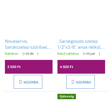
Novaservis,
, Sarokgolyós szelep
Sarokszelep szűrővel,
1/2"x3/8", anya nélkül,
kupakkal és fém karral
pár, fekete matt, 5306B
Raktáron
(
>20 db
)
Külső raktáron
(
>20 pár
)
1/2x3/8, Z1238KF
2 500 Ft
4 920 Ft
KOSÁRBA
KOSÁRBA
Újdonság