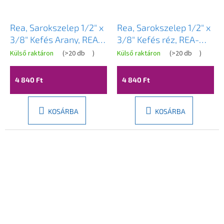
Rea, Sarokszelep 1/2" x
Rea, Sarokszelep 1/2" x
3/8" Kefés Arany, REA-
3/8" Kefés réz, REA-
03604
03605
Külső raktáron
(
>20 db
)
Külső raktáron
(
>20 db
)
4 840 Ft
4 840 Ft
KOSÁRBA
KOSÁRBA