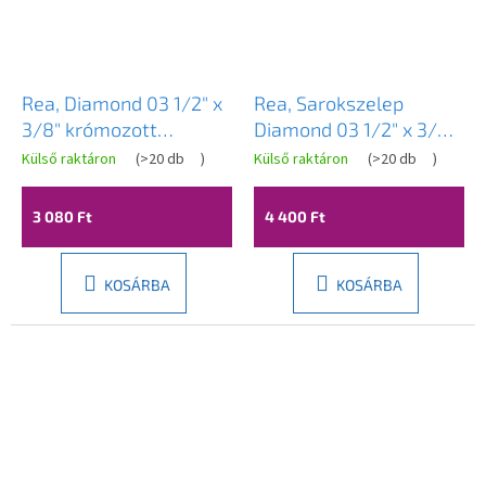
Rea, Diamond 03 1/2" x
Rea, Sarokszelep
3/8" krómozott
Diamond 03 1/2" x 3/8"
sarokszelep, REA-
Arany, REA-03623
Külső raktáron
(
>20 db
)
Külső raktáron
(
>20 db
)
03622
3 080 Ft
4 400 Ft
KOSÁRBA
KOSÁRBA