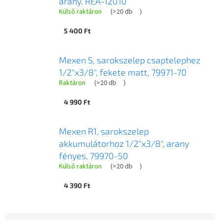
arany, REA-12010
Külső raktáron
(
>20 db
)
5 400 Ft
Mexen S, sarokszelep csaptelephez
1/2"x3/8", fekete matt, 79971-70
Raktáron
(
>20 db
)
4 990 Ft
Mexen R1, sarokszelep
akkumulátorhoz 1/2"x3/8", arany
fényes, 79970-50
Külső raktáron
(
>20 db
)
4 390 Ft
T