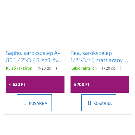
Sapho, sarokszelep A-
Rea, sarokszelep
80 1 / 2'x3 / 8 'szűrővel,
1/2"×3/4", matt arany,
vízkőmentes, króm
REA-12011
Külső raktáron
(
>20 db
)
Külső raktáron
(
>20 db
)
4 620 Ft
6 700 Ft
KOSÁRBA
KOSÁRBA