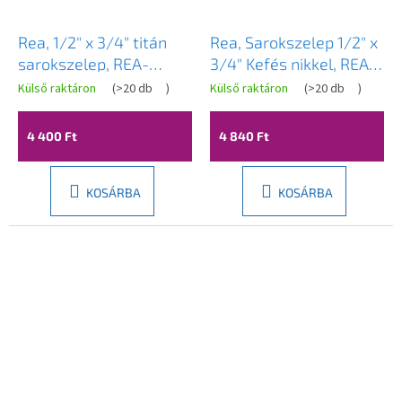
Rea, 1/2" x 3/4" titán
Rea, Sarokszelep 1/2" x
sarokszelep, REA-
3/4" Kefés nikkel, REA-
03602
03603
Külső raktáron
(
>20 db
)
Külső raktáron
(
>20 db
)
4 400 Ft
4 840 Ft
KOSÁRBA
KOSÁRBA