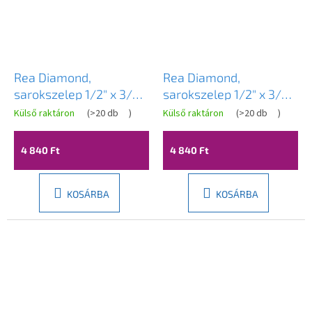
Rea Diamond,
Rea Diamond,
sarokszelep 1/2" x 3/8",
sarokszelep 1/2" x 3/8",
matt arany, REA-03624
matt réz, REA-03625
Külső raktáron
(
>20 db
)
Külső raktáron
(
>20 db
)
4 840 Ft
4 840 Ft
KOSÁRBA
KOSÁRBA