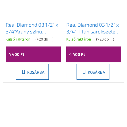
Rea, Diamond 03 1/2" x
Rea, Diamond 03 1/2" x
3/4"Arany színű
3/4" Titán sarokszelep,
sarokszelep, REA-03617
REA-03620
Külső raktáron
(
>20 db
)
Külső raktáron
(
>20 db
)
4 400 Ft
4 400 Ft
KOSÁRBA
KOSÁRBA