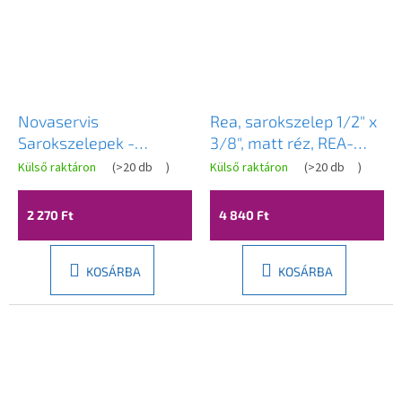
Novaservis
Rea, sarokszelep 1/2" x
Sarokszelepek -
3/8", matt réz, REA-
Sarokszelep szűrővel
03613
Külső raktáron
(
>20 db
)
Külső raktáron
(
>20 db
)
3/8", króm, CF3010 / 10
2 270 Ft
4 840 Ft
KOSÁRBA
KOSÁRBA