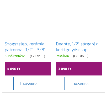
Szögszelep, kerámia
Deante, 1/2" sárgaréz
patronnal, 1/2" - 3/8" -
kerti golyóscsap
kerek
adapterrel, VFA_152L
Külső raktáron
(
>20 db
)
Raktáron
(
>20 db
)
4 890 Ft
3 090 Ft
KOSÁRBA
KOSÁRBA