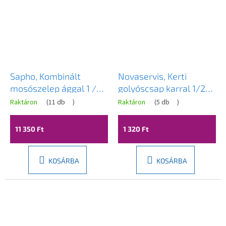
Sapho, Kombinált
Novaservis, Kerti
mosószelep ággal 1 /
golyóscsap karral 1/2
2'x3 / 4'x3 / 8 ',
"3/4", CF2002 / 15
Raktáron
(
11 db
)
Raktáron
(
5 db
)
vízkőmentes, króm
11 350 Ft
1 320 Ft
KOSÁRBA
KOSÁRBA