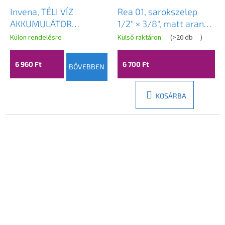
Invena, TÉLI VÍZ
Rea 01, sarokszelep
AKKUMULÁTOR
1/2" × 3/8", matt arany,
ELASTYCZNĄ
REA-12004
Külön rendelésre
Külső raktáron
(
>20 db
)
WYLEWKĄ,
INOX/FEKETE, INV-BZ-
6 960 Ft
6 700 Ft
BŐVEBBEN
52-043-J
KOSÁRBA