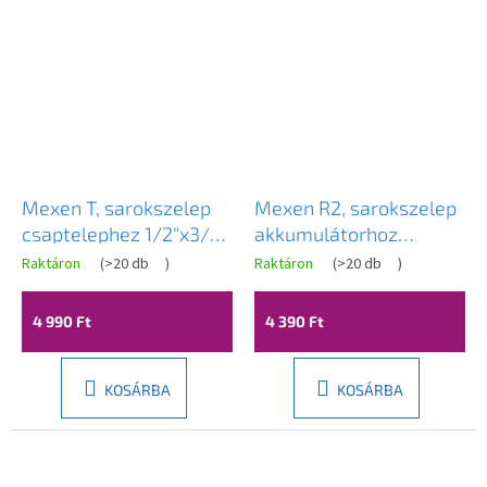
Mexen T, sarokszelep
Mexen R2, sarokszelep
csaptelephez 1/2"x3/8",
akkumulátorhoz
fekete matt, 79973-70
1/2"x3/8", fekete matt,
Raktáron
(
>20 db
)
Raktáron
(
>20 db
)
79972-70
4 990 Ft
4 390 Ft
KOSÁRBA
KOSÁRBA