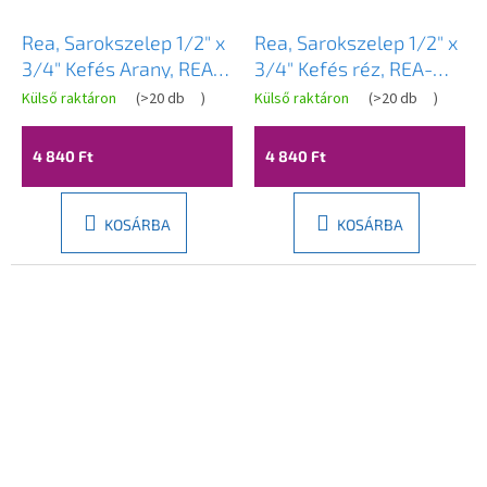
Rea, Sarokszelep 1/2" x
Rea, Sarokszelep 1/2" x
3/4" Kefés Arany, REA-
3/4" Kefés réz, REA-
03600
03601
Külső raktáron
(
>20 db
)
Külső raktáron
(
>20 db
)
4 840 Ft
4 840 Ft
KOSÁRBA
KOSÁRBA