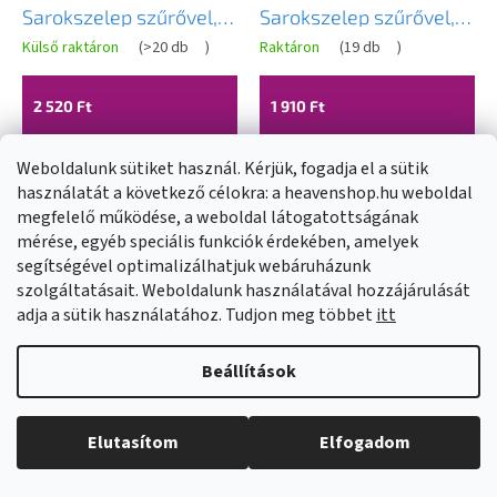
Sarokszelep szűrővel,
Sarokszelep szűrővel,
kupakkal és fém karral
fém karral és
Külső raktáron
(
>20 db
)
Raktáron
(
19 db
)
1/2x1/2, Z1212KF
csavaranyával 1/2x3/8,
Z1238MKF
2 520 Ft
1 910 Ft
Weboldalunk sütiket használ. Kérjük, fogadja el a sütik
KOSÁRBA
KOSÁRBA
használatát a következő célokra: a heavenshop.hu weboldal
megfelelő működése, a weboldal látogatottságának
mérése, egyéb speciális funkciók érdekében, amelyek
segítségével optimalizálhatjuk webáruházunk
szolgáltatásait. Weboldalunk használatával hozzájárulását
adja a sütik használatához. Tudjon meg többet
itt
Beállítások
Elutasítom
Elfogadom
Novaservis,
Novaservis, Kerámia