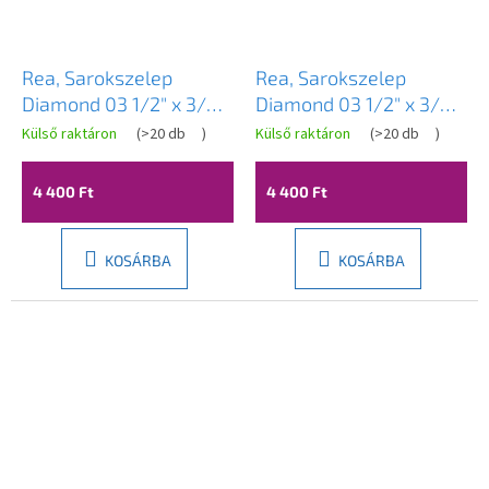
Rea, Sarokszelep
Rea, Sarokszelep
Diamond 03 1/2" x 3/4"
Diamond 03 1/2" x 3/4"
Kefés Arany, REA-03618
Kefés réz, REA-03619
Külső raktáron
(
>20 db
)
Külső raktáron
(
>20 db
)
4 400 Ft
4 400 Ft
KOSÁRBA
KOSÁRBA