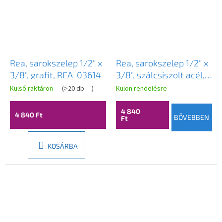
Rea, sarokszelep 1/2" x
Rea, sarokszelep 1/2" x
3/8", grafit, REA-03614
3/8", szálcsiszolt acél,
REA-03615
Külső raktáron
(
>20 db
)
Külön rendelésre
4 840
4 840 Ft
BŐVEBBEN
Ft
KOSÁRBA