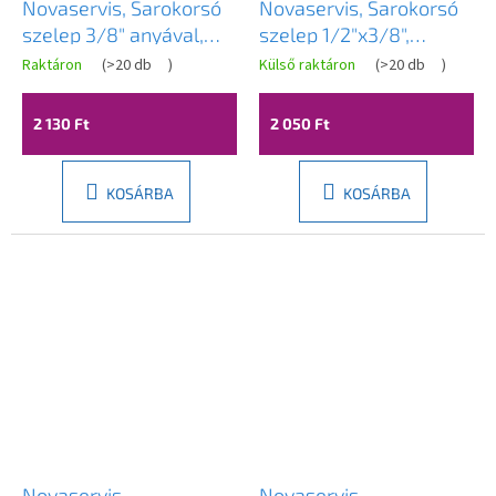
Novaservis, Sarokorsó
Novaservis, Sarokorsó
szelep 3/8" anyával,
szelep 1/2"x3/8",
Z1238MG
Z1238G
Raktáron
(
>20 db
)
Külső raktáron
(
>20 db
)
2 130 Ft
2 050 Ft
KOSÁRBA
KOSÁRBA
Novaservis,
Novaservis,