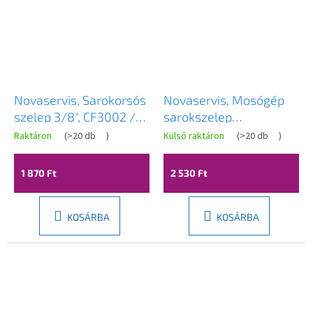
Novaservis, Sarokorsós
Novaservis, Mosógép
szelep 3/8", CF3002 /
sarokszelep
10
szűrőfedéllel és fém
Raktáron
(
>20 db
)
Külső raktáron
(
>20 db
)
karral 1 / 2x3 / 4 ",
CF3010 / 20
1 870 Ft
2 530 Ft
KOSÁRBA
KOSÁRBA