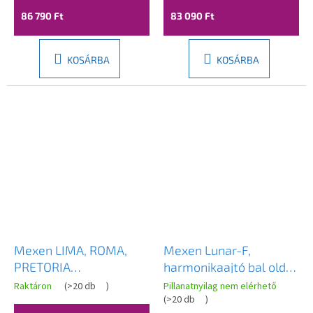
86 790 Ft
83 090 Ft
KOSÁRBA
KOSÁRBA
Mexen LIMA, ROMA,
Mexen Lunar-F,
PRETORIA
harmonikaajtó bal oldali
szerelőkészlet (oldalsín
zuhanykabinhoz 95 cm,
Raktáron
(
>20 db
)
Pillanatnyilag nem elérhető
+ mágnessín), arany,
8 mm-es átlátszó üveg,
(
>20 db
)