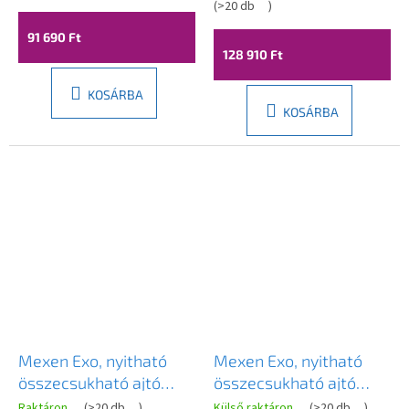
cm, 856-105-000-01-
8 mm-es átlátszó üveg,
(
>20 db
)
00
rozéarany profil, 836-
91 690 Ft
095-000-60-00-P
128 910 Ft
KOSÁRBA
KOSÁRBA
Mexen Exo, nyitható
Mexen Exo, nyitható
összecsukható ajtó
összecsukható ajtó
95x200 cm, 6mm
75x200 cm, 6mm
Raktáron
(
>20 db
)
Külső raktáron
(
>20 db
)