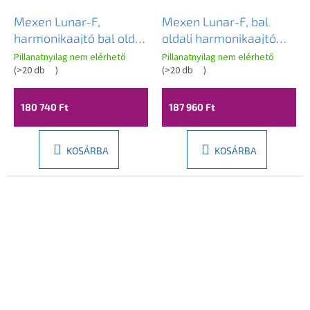
Mexen Lunar-F,
Mexen Lunar-F, bal
harmonikaajtó bal oldali
oldali harmonikaajtó
zuhanykabinhoz 140
zuhanykabinhoz 140
Pillanatnyilag nem elérhető
Pillanatnyilag nem elérhető
cm, átlátszó üveg,
(
>20 db
)
cm, 8 mm-es átlátszó
(
>20 db
)
fekete profil, 836S-140-
üveg, matt arany profil,
050-70-00-L
836S-140-050-55-00-L
180 740 Ft
187 960 Ft
KOSÁRBA
KOSÁRBA