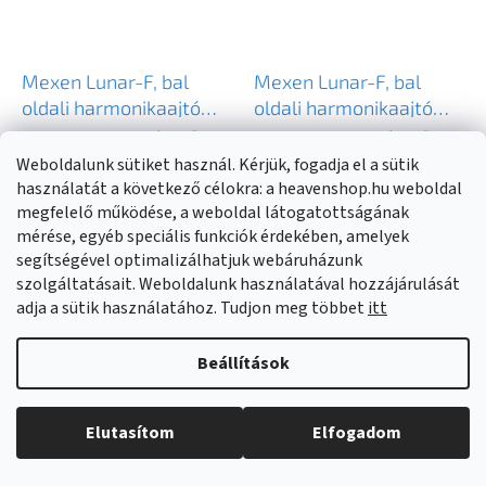
Mexen Lunar-F, bal
Mexen Lunar-F, bal
oldali harmonikaajtó
oldali harmonikaajtó
zuhanykabinhoz 135 cm,
zuhanykabinhoz 135 cm,
Pillanatnyilag nem elérhető
Pillanatnyilag nem elérhető
8 mm-es átlátszó üveg,
(
>20 db
)
8 mm-es átlátszó üveg,
(
>20 db
)
Weboldalunk sütiket használ. Kérjük, fogadja el a sütik
matt arany profil, 836S-
acélprofil, 836S-135-
használatát a következő célokra: a heavenshop.hu weboldal
135-050-55-00-L
050-97-00-L
megfelelő működése, a weboldal látogatottságának
185 540 Ft
187 960 Ft
mérése, egyéb speciális funkciók érdekében, amelyek
segítségével optimalizálhatjuk webáruházunk
szolgáltatásait. Weboldalunk használatával hozzájárulását
KOSÁRBA
KOSÁRBA
adja a sütik használatához. Tudjon meg többet
itt
Beállítások
Elutasítom
Elfogadom