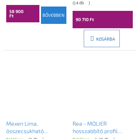
króm profil, ERG-V02-
króm profil, 856-095-
(
14 db
)
BERLIN-D070-CR
000-01-00
58 900
BŐVEBBEN
Ft
90 710 Ft
KOSÁRBA
Mexen Lima,
Rea - MOLIER
összecsukható
hosszabbító profil
zuhanyajtó nyitáshoz
zuhanyajtókhoz 190cm,