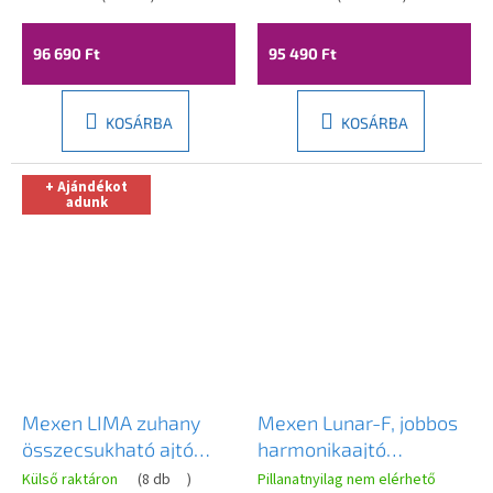
cm, 856-120-000-01-
856-115-000-01-00
00
96 690 Ft
95 490 Ft
KOSÁRBA
KOSÁRBA
+ Ajándékot
adunk
Mexen LIMA zuhany
Mexen Lunar-F, jobbos
összecsukható ajtó
harmonikaajtó
zuhanykabinhoz 105
zuhanykabinhoz 95 cm,
Külső raktáron
(
8 db
)
Pillanatnyilag nem elérhető