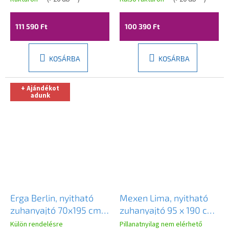
átlátszó üveg, fekete
átlátszó üveg, fekete
profil, 816-095-000-
profil, 816-075-000-70-
111 590 Ft
100 390 Ft
70-00
00
KOSÁRBA
KOSÁRBA
+ Ajándékot
adunk
Erga Berlin, nyitható
Mexen Lima, nyitható
zuhanyajtó 70x195 cm,
zuhanyajtó 95 x 190 cm,
6 mm átlátszó üveg,
6 mm átlátszó üveg,
Külön rendelésre
Pillanatnyilag nem elérhető