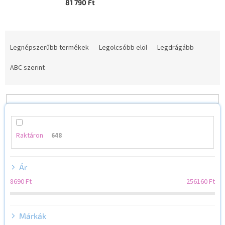
81 790 Ft
T
e
Legnépszerűbb termékek
Legolcsóbb elöl
Legdrágább
r
m
ABC szerint
é
k
e
k
r
e
Raktáron
648
n
d
Ár
e
z
8690
Ft
256160
Ft
é
s
e
Márkák