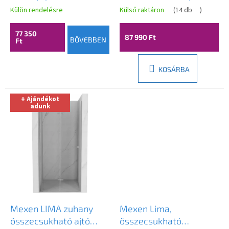
á
6 mm átlátszó üveg,
zuhanykabinhoz 95 cm,
Külön rendelésre
Külső raktáron
(
14 db
)
j
fekete profil, ERG-V02-
856-095-000-01-00
a
BERLIN-D120-BK
77 350
87 990 Ft
BŐVEBBEN
Ft
KOSÁRBA
+ Ajándékot
adunk
Mexen LIMA zuhany
Mexen Lima,
összecsukható ajtó
összecsukható