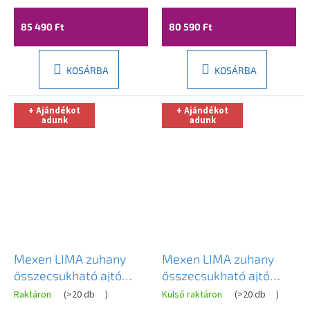
856-085-000-01-00
856-070-000-01-00
85 490 Ft
80 590 Ft
KOSÁRBA
KOSÁRBA
+ Ajándékot
+ Ajándékot
adunk
adunk
Mexen LIMA zuhany
Mexen LIMA zuhany
összecsukható ajtó
összecsukható ajtó
zuhanykabinhoz 65 cm,
zuhanykabinhoz 100
Raktáron
(
>20 db
)
Külső raktáron
(
>20 db
)
856-065-000-01-00
cm, 856-100-000-01-