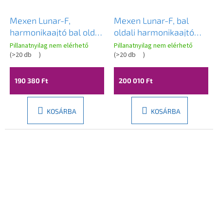
Mexen Lunar-F,
Mexen Lunar-F, bal
harmonikaajtó bal oldali
oldali harmonikaajtó
zuhanyhoz 140 cm, 8
zuhanykabinhoz 140
Pillanatnyilag nem elérhető
Pillanatnyilag nem elérhető
mm-es átlátszó üveg,
(
>20 db
)
cm, 8 mm-es átlátszó
(
>20 db
)
acélprofil, 836S-140-
üveg, matt réz profil,
050-97-00-L
836S-140-050-65-00-L
190 380 Ft
200 010 Ft
KOSÁRBA
KOSÁRBA