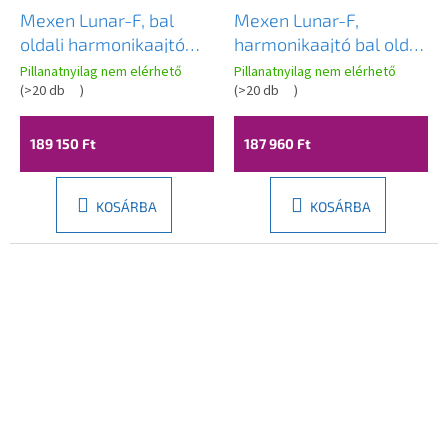
Mexen Lunar-F, bal
Mexen Lunar-F,
oldali harmonikaajtó
harmonikaajtó bal oldali
145 cm, átlátszó üveg,
zuhanykabinhoz 140
Pillanatnyilag nem elérhető
Pillanatnyilag nem elérhető
arany profil, 836S-145-
(
>20 db
)
cm, átlátszó üveg,
(
>20 db
)
050-50-00-L
arany profil, 836S-140-
050-50-00-L
189 150 Ft
187 960 Ft
KOSÁRBA
KOSÁRBA