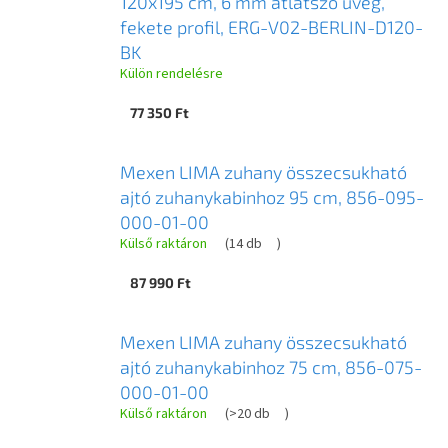
120x195 cm, 6 mm átlátszó üveg,
fekete profil, ERG-V02-BERLIN-D120-
BK
Külön rendelésre
77 350 Ft
Mexen LIMA zuhany összecsukható
ajtó zuhanykabinhoz 95 cm, 856-095-
000-01-00
Külső raktáron
(
14 db
)
87 990 Ft
Mexen LIMA zuhany összecsukható
ajtó zuhanykabinhoz 75 cm, 856-075-
000-01-00
Külső raktáron
(
>20 db
)