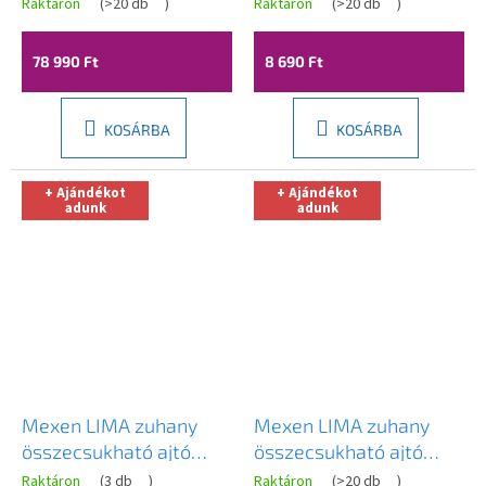
zuhanyajtó nyitáshoz
szerelőkészlet (oldalsín
Raktáron
(
>20 db
)
Raktáron
(
>20 db
)
60 x 190 cm, 6 mm
+ mágnessín), króm,
átlátszó üveg, króm
850-00-01
78 990 Ft
8 690 Ft
profil, 856-060-000-
01-00-D
KOSÁRBA
KOSÁRBA
+ Ajándékot
+ Ajándékot
adunk
adunk
Mexen LIMA zuhany
Mexen LIMA zuhany
összecsukható ajtó
összecsukható ajtó
zuhanykabinhoz 120
zuhanykabinhoz 115 cm,
Raktáron
(
3 db
)
Raktáron
(
>20 db
)