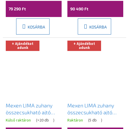
00
79 290 Ft
90 490 Ft
KOSÁRBA
KOSÁRBA
+ Ajándékot
+ Ajándékot
adunk
adunk
Mexen LIMA zuhany
Mexen LIMA zuhany
összecsukható ajtó
összecsukható ajtó
zuhanykabinhoz 90 cm,
zuhanykabinhoz 80 cm,
Külső raktáron
(
>20 db
)
Raktáron
(
5 db
)
856-090-000-01-00
856-080-000-01-00