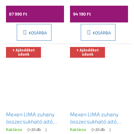
fekete-átlátszó, 856-
cm, fekete-átlátszó,
080-000-70-00
856-100-000-70-00
87 990 Ft
94 190 Ft
KOSÁRBA
KOSÁRBA
+ Ajándékot
+ Ajándékot
adunk
adunk
Mexen LIMA zuhany
Mexen LIMA zuhany
összecsukható ajtó
összecsukható ajtó
zuhanykabinhoz 85 cm,
zuhanykabinhoz 70 cm,
Raktáron
(
>20 db
)
Raktáron
(
>20 db
)