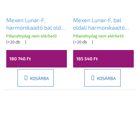
Mexen Lunar-F,
Mexen Lunar-F, bal
harmonikaajtó bal oldali
oldali harmonikaajtó
zuhanyhoz 140 cm, 8
135 cm, átlátszó üveg,
Pillanatnyilag nem elérhető
Pillanatnyilag nem elérhető
mm-es átlátszó üveg,
(
>20 db
)
arany profil, 836S-135-
(
>20 db
)
fehér profil, 836S-140-
050-50-00-L
050-20-00-L
180 740 Ft
185 540 Ft
KOSÁRBA
KOSÁRBA