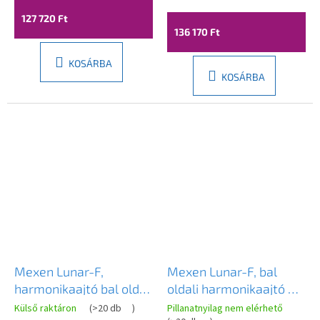
rozéarany profil, 836-
matt réz profil, 836-
127 720 Ft
090-000-60-00-L
090-000-65-00-L
136 170 Ft
KOSÁRBA
KOSÁRBA
Mexen Lunar-F,
Mexen Lunar-F, bal
harmonikaajtó bal oldali
oldali harmonikaajtó 85
zuhanyhoz 85 cm, 8
cm, 8 mm-es átlátszó
Külső raktáron
(
>20 db
)
Pillanatnyilag nem elérhető