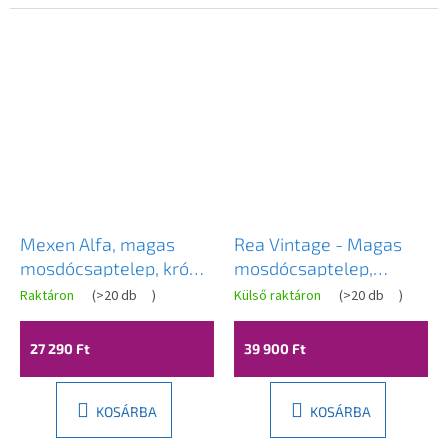
Mexen Alfa, magas
Rea Vintage - Magas
mosdócsaptelep, króm,
mosdócsaptelep,
745710-00
fekete, REA-B0227
Raktáron
(
>20 db
)
Külső raktáron
(
>20 db
)
27 290 Ft
39 900 Ft
KOSÁRBA
KOSÁRBA