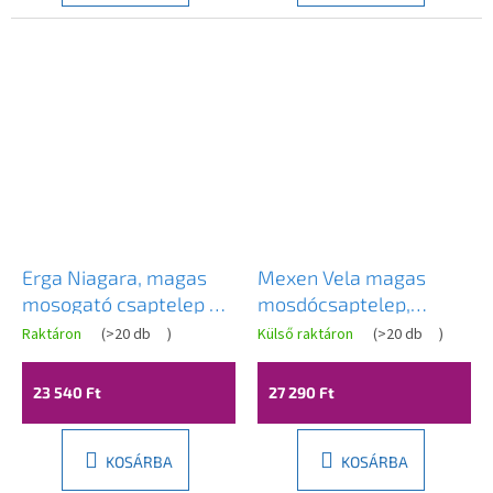
Erga Niagara, magas
Mexen Vela magas
mosogató csaptelep h-
mosdócsaptelep,
310, fekete matt, ERG-
fekete, 744510-70
Raktáron
(
>20 db
)
Külső raktáron
(
>20 db
)
YKA-BU.NIAGARA 36-
BLK
23 540 Ft
27 290 Ft
KOSÁRBA
KOSÁRBA