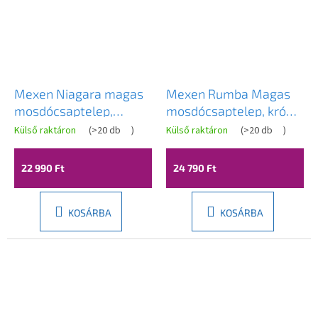
Mexen Niagara magas
Mexen Rumba Magas
mosdócsaptelep,
mosdócsaptelep, króm,
fekete-fekete, 745610-
73510-00
Külső raktáron
(
>20 db
)
Külső raktáron
(
>20 db
)
77
22 990 Ft
24 790 Ft
KOSÁRBA
KOSÁRBA