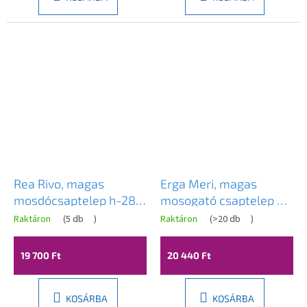
Rea Rivo, magas
Erga Meri, magas
mosdócsaptelep h-280,
mosogató csaptelep h-
grafit, REA-B9322
315, fekete matt, ERG-
Raktáron
(
5 db
)
Raktáron
(
>20 db
)
YKA-BU.MERI-36-BLK
19 700 Ft
20 440 Ft
KOSÁRBA
KOSÁRBA