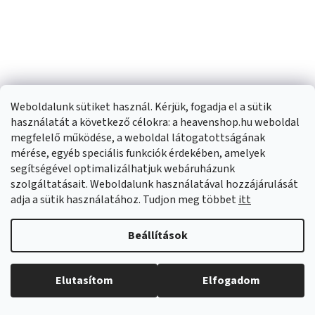
Weboldalunk sütiket használ. Kérjük, fogadja el a sütik
Polysan, Tartószerkezet
Polysan, Tartószerkezet
használatát a következő célokra: a heavenshop.hu weboldal
mély kádhoz DEEP
mély kádhoz DEEP
megfelelő működése, a weboldal látogatottságának
150x75cm, FR2139
140x75cm, FR2138
Külső raktáron
(
4 db
)
Külső raktáron
(
4 db
)
mérése, egyéb speciális funkciók érdekében, amelyek
segítségével optimalizálhatjuk webáruházunk
szolgáltatásait. Weboldalunk használatával hozzájárulását
67 710 Ft
60 140 Ft
adja a sütik használatához. Tudjon meg többet
itt
KOSÁRBA
KOSÁRBA
Beállítások
Elutasítom
Elfogadom