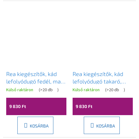
Rea kiegészítők, kád
Rea kiegészítők, kád
lefolyódugó fedél, matt
lefolyódugó takaró,
arany, REA-00999
matt réz, REA-01000
Külső raktáron
(
>20 db
)
Külső raktáron
(
>20 db
)
9 830 Ft
9 830 Ft
KOSÁRBA
KOSÁRBA