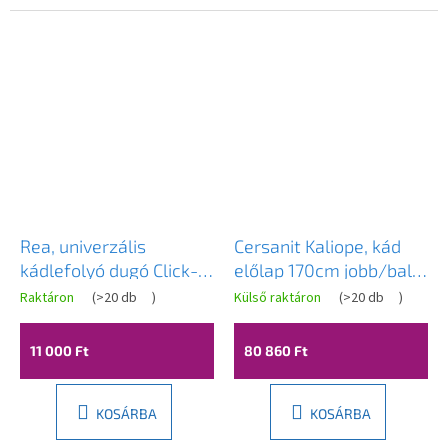
Rea, univerzális
Cersanit Kaliope, kád
kádlefolyó dugó Click-
előlap 170cm jobb/bal,
Clack 6cm, túlfolyó
fehér, S401-127
Raktáron
(
>20 db
)
Külső raktáron
(
>20 db
)
nélkül, grafit, REA-
W6521
11 000 Ft
80 860 Ft
KOSÁRBA
KOSÁRBA