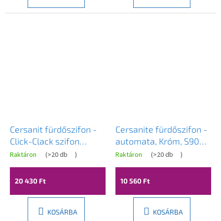
Cersanit fürdőszifon -
Cersanite fürdőszifon -
Click-Clack szifon
automata, Króm, S904-
szabadon álló, túlfolyó
004
Raktáron
(
>20 db
)
Raktáron
(
>20 db
)
nélküli fürdőkádhoz,
arany, S904-009
20 430 Ft
10 560 Ft
KOSÁRBA
KOSÁRBA