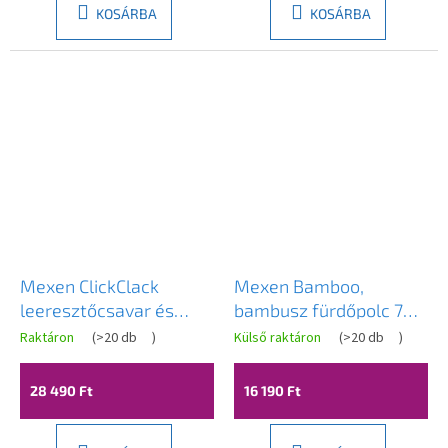
KOSÁRBA
KOSÁRBA
Mexen ClickClack
Mexen Bamboo,
leeresztőcsavar és
bambusz fürdőpolc 70-
túlfolyófedél, króm,
105 cm, natúr bambusz,
Raktáron
(
>20 db
)
Külső raktáron
(
>20 db
)
5100-01
701170-00
28 490 Ft
16 190 Ft