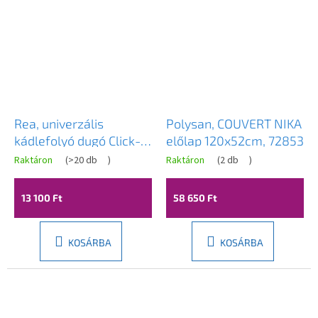
Rea, univerzális
Polysan, COUVERT NIKA
kádlefolyó dugó Click-
előlap 120x52cm, 72853
Clack 6cm, túlfolyó
Raktáron
(
>20 db
)
Raktáron
(
2 db
)
nélkül, fehér, REA-
W2017
13 100 Ft
58 650 Ft
KOSÁRBA
KOSÁRBA