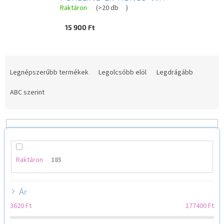
Raktáron
(
>20 db
)
15 900 Ft
T
e
Legnépszerűbb termékek
Legolcsóbb elöl
Legdrágább
r
m
ABC szerint
é
k
e
k
r
e
Raktáron
185
n
d
Ár
e
z
3620
Ft
177400
Ft
é