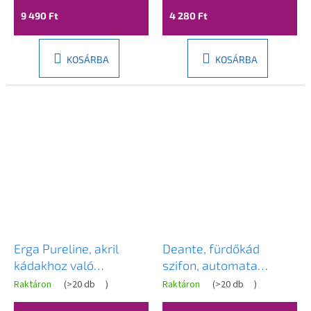
DEA-KXY_991W
9 490 Ft
4 280 Ft
KOSÁRBA
KOSÁRBA
Erga Pureline, akril
Deante, fürdőkád
kádakhoz való
szifon, automata
tartólábak, ERG-V08-
ClickClack, arany matt,
Raktáron
(
>20 db
)
Raktáron
(
>20 db
)
PURELINE-FRAME-IX
DEA-NHC_R57B