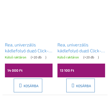
Rea, univerzális
Rea, univerzális
kádlefolyó dugó Click-
kádlefolyó dugó Click-
Clack 6cm, túlfolyó
Clack 6cm, túlfolyó
Külső raktáron
(
>20 db
)
Külső raktáron
(
>20 db
)
nélkül, matt réz, REA-
nélkül, króm, REA-
W2016
W2013
14 000 Ft
13 100 Ft
KOSÁRBA
KOSÁRBA