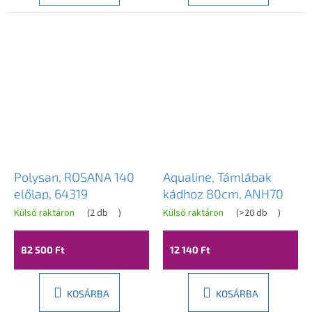
Polysan, ROSANA 140
Aqualine, Támlábak
előlap, 64319
kádhoz 80cm, ANH70
Külső raktáron
(
2 db
)
Külső raktáron
(
>20 db
)
82 500 Ft
12 140 Ft
KOSÁRBA
KOSÁRBA