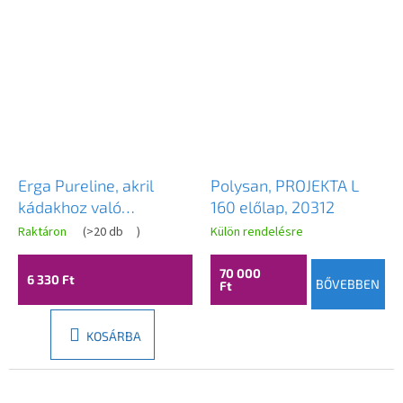
Erga Pureline, akril
Polysan, PROJEKTA L
kádakhoz való
160 előlap, 20312
tartólábak (80 cm
Raktáron
(
>20 db
)
Külön rendelésre
feletti szélesség), ERG-
V08-PURELINE-
70 000
6 330 Ft
BŐVEBBEN
Ft
FRAME180-IX
KOSÁRBA