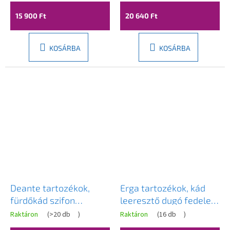
fényes fehér, ERG-V08-
matt, DEA-KYY_R10B
15 900 Ft
20 640 Ft
PURELINE-SIPHON60-
WH
KOSÁRBA
KOSÁRBA
Deante tartozékok,
Erga tartozékok, kád
fürdőkád szifon
leeresztő dugó fedele,
rugalmas
arany fényes, ERG-ND-
Raktáron
(
>20 db
)
Raktáron
(
16 db
)
csatlakozással, fehér,
7900-GD