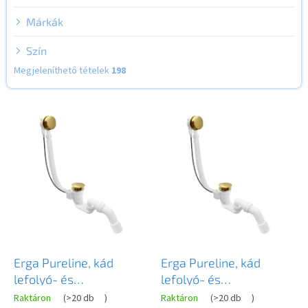
s
e
Márkák
Szín
Megjeleníthető tételek
198
T
e
r
m
é
k
e
k
l
i
s
Erga Pureline, kád
Erga Pureline, kád
t
lefolyó- és
lefolyó- és
á
túlfolyógarnitúra, 800
túlfolyógarnitúra, 650
Raktáron
(
>20 db
)
Raktáron
(
>20 db
)
j