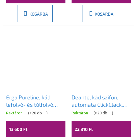
GB
CR
KOSÁRBA
KOSÁRBA
Erga Pureline, kád
Deante, kád szifon,
lefolyó- és túlfolyó
automata ClickClack,
szett, 650 mm hosszú,
grafit, DEA-NHC_D57B
Raktáron
(
>20 db
)
Raktáron
(
>20 db
)
bowden, matt fekete,
ERG-V08-PURELINE-
13 600 Ft
22 810 Ft
SIPHON60-BK