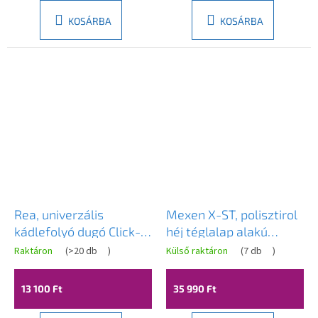
KOSÁRBA
KOSÁRBA
Rea, univerzális
Mexen X-ST, polisztirol
kádlefolyó dugó Click-
héj téglalap alakú
Clack típus 6cm,
kádhoz 160-190 x 70-90
Raktáron
(
>20 db
)
Külső raktáron
(
7 db
)
túlfolyó nélkül, matt
cm, fehér, 55021-00
fekete, REA-W2014
13 100 Ft
35 990 Ft