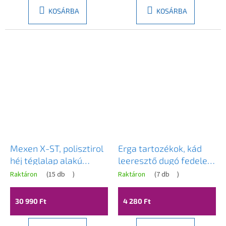
KOSÁRBA
KOSÁRBA
Mexen X-ST, polisztirol
Erga tartozékok, kád
héj téglalap alakú
leeresztő dugó fedele,
fürdőkádhoz 120-150 x
króm, ERG-ND-7900-CR
Raktáron
(
15 db
)
Raktáron
(
7 db
)
70-90 cm, fehér,
55020-00
30 990 Ft
4 280 Ft