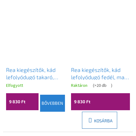
Rea kiegészítők, kád
Rea kiegészítők, kád
lefolyódugó takaró,
lefolyódugó fedél, matt
matt réz, REA-00998
fekete, REA-00996
Elfogyott
Raktáron
(
>20 db
)
9 830 Ft
9 830 Ft
BŐVEBBEN
KOSÁRBA