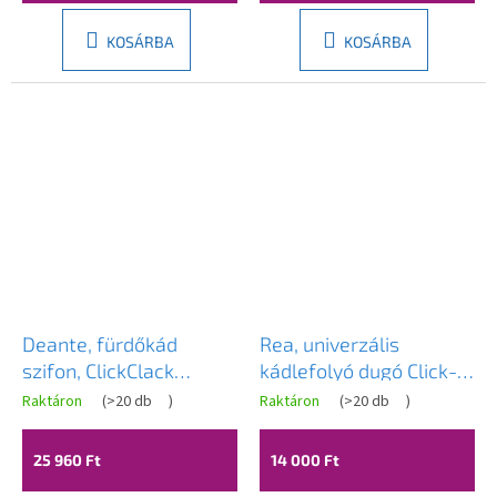
KOSÁRBA
KOSÁRBA
Deante, fürdőkád
Rea, univerzális
szifon, ClickClack
kádlefolyó dugó Click-
automata, szálcsiszolt
Clack 6cm, túlfolyó
Raktáron
(
>20 db
)
Raktáron
(
>20 db
)
bronz, DEA-NHC_C57B
nélkül, fényes arany,
REA-W2015
25 960 Ft
14 000 Ft