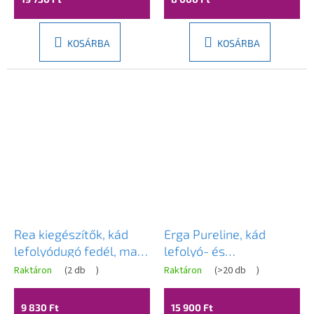
KOSÁRBA
KOSÁRBA
Rea kiegészítők, kád
Erga Pureline, kád
lefolyódugó fedél, matt
lefolyó- és
arany, REA-00997
túlfolyógarnitúra, 800
Raktáron
(
2 db
)
Raktáron
(
>20 db
)
mm hosszú, bowden,
fényes fehér, ERG-V08-
9 830 Ft
15 900 Ft