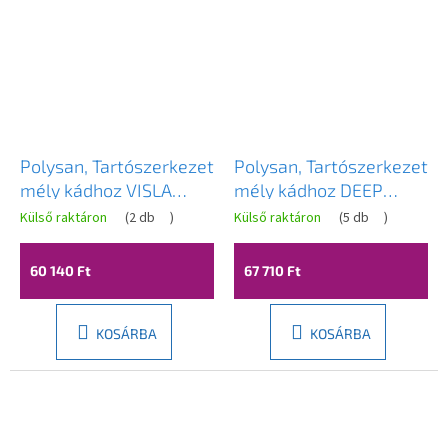
Polysan, Tartószerkezet
Polysan, Tartószerkezet
mély kádhoz VISLA
mély kádhoz DEEP
80x80cm, FR4580
160x75cm, FR2140
Külső raktáron
(
2 db
)
Külső raktáron
(
5 db
)
60 140 Ft
67 710 Ft
KOSÁRBA
KOSÁRBA