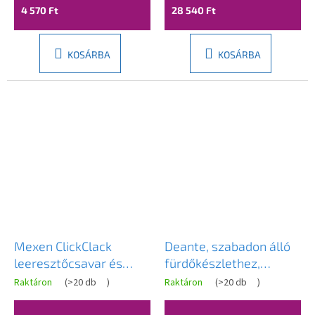
4 570 Ft
28 540 Ft
KOSÁRBA
KOSÁRBA
Mexen ClickClack
Deante, szabadon álló
leeresztőcsavar és
fürdőkészlethez,
túlfolyófedél, rézmatt,
ClickClack típusú fém
Raktáron
(
>20 db
)
Raktáron
(
>20 db
)
5100-65
dugóval és túlfolyó
sapkával, arany,