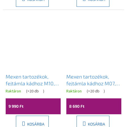
csillag.
Mexen tartozékok,
Mexen tartozékok,
fejtámla kádhoz M10,
fejtámla kádhoz M07,
fekete, 55010-70
fekete, 55007-70
Raktáron
(
>20 db
)
Raktáron
(
>20 db
)
9 990 Ft
8 690 Ft
KOSÁRBA
KOSÁRBA