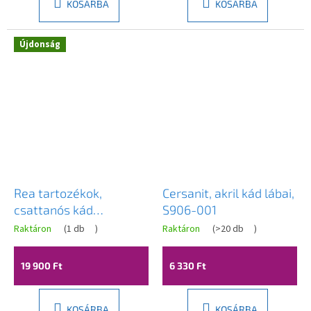
KOSÁRBA
KOSÁRBA
Újdonság
Rea tartozékok,
Cersanit, akril kád lábai,
csattanós kád
S906-001
leeresztő csavar
Raktáron
(
1 db
)
Raktáron
(
>20 db
)
A
túlfolyóval, aranyfényű,
termék
átlagos
REA-W2004
19 900 Ft
6 330 Ft
értékelése
5-
ből
5,0
KOSÁRBA
KOSÁRBA