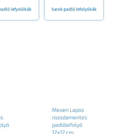
padló lefyolókák
Sarok padló lefolyókák
Mexen Lapos
es
rozsdamentes
olyó
padlólefolyó
12x12 cm,