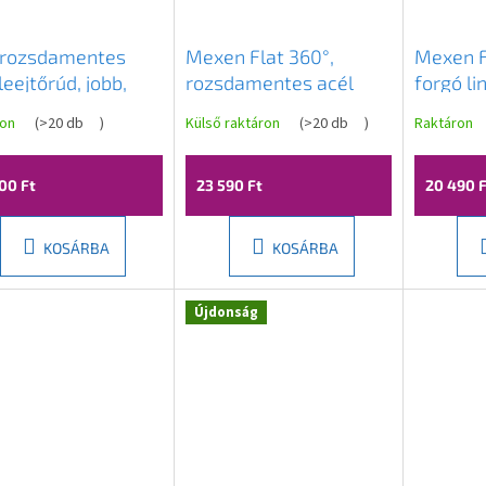
 rozsdamentes
Mexen Flat 360°,
Mexen F
leejtőrúd, jobb,
rozsdamentes acél
forgó li
z 1400 mm, arany
zuhanyfolyó, M15
70 cm, 
ron
(
>20 db
)
Külső raktáron
(
>20 db
)
Raktáron
es, REA-K3224
modell 60 cm, fekete
102807
matt, 1724060-40
00 Ft
23 590 Ft
20 490 F
KOSÁRBA
KOSÁRBA
nka
Újdonság
Novinka