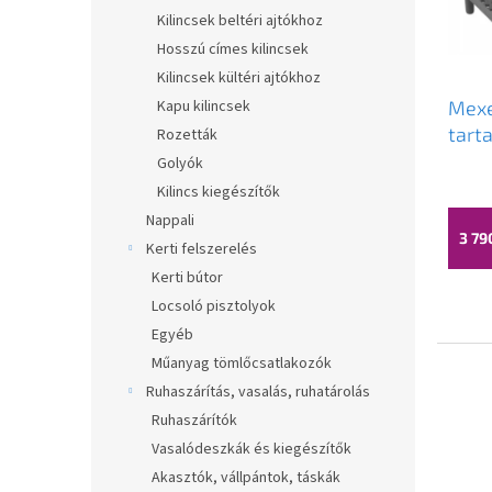
e
n
Kilincsek beltéri ajtókhoz
k
d
Hosszú címes kilincsek
l
e
Kilincsek kültéri ajtókhoz
i
z
Kapu kilincsek
Mexe
s
é
tarta
Rozetták
t
s
szűr
á
Golyók
e
A
acél
j
Kilincs kiegészítők
termé
a
Mexe
átlago
Nappali
értéke
3 79
Kerti felszerelés
5-
Kerti bútor
ből
3,4
Locsoló pisztolyok
csillag.
Egyéb
Műanyag tömlőcsatlakozók
Ruhaszárítás, vasalás, ruhatárolás
Ruhaszárítók
Vasalódeszkák és kiegészítők
Akasztók, vállpántok, táskák