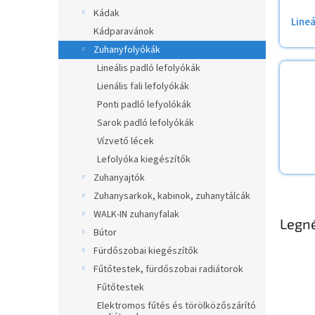
a
Kádak
Lineá
n
Kádparavánok
e
Zuhanyfolyókák
l
Lineális padló lefolyókák
Lienális fali lefolyókák
Ponti padló lefyolókák
Sarok padló lefolyókák
Vízvető lécek
Lefolyóka kiegészítők
Zuhanyajtók
Zuhanysarkok, kabinok, zuhanytálcák
WALK-IN zuhanyfalak
Legn
Bútor
Fürdőszobai kiegészítők
Fűtőtestek, fürdőszobai radiátorok
Fűtőtestek
Elektromos fűtés és törölközőszárító