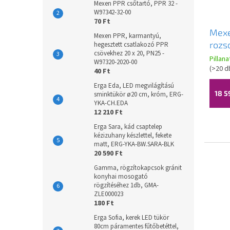
Mexen PPR csőtartó, PPR 32 -
W97342-32-00
70 Ft
Mexe
Mexen PPR, karmantyú,
rozs
hegesztett csatlakozó PPR
csövekhez 20 x 20, PN25 -
zuha
Pillan
W97320-2020-00
mint
(
>20 d
40 Ft
Erga Eda, LED megvilágítású
18 5
sminktükör ø20 cm, króm, ERG-
YKA-CH.EDA
12 210 Ft
Erga Sara, kád csaptelep
kézizuhany készlettel, fekete
matt, ERG-YKA-BW.SARA-BLK
20 590 Ft
Gamma, rögzítokapcsok gránit
konyhai mosogató
rögzítéséhez 1db, GMA-
ZLE000023
180 Ft
Erga Sofia, kerek LED tükör
80cm páramentes fűtőbetéttel,