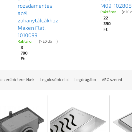
rozsdamentes
M09, 102808
Raktáron
(
>20 
acél
22
zuhanytálcákhoz
390
Mexen Flat,
Ft
1010099
Raktáron
(
>20 db
)
3
790
Ft
pszerűbb termékek
Legolcsóbb elöl
Legdrágább
ABC szerint