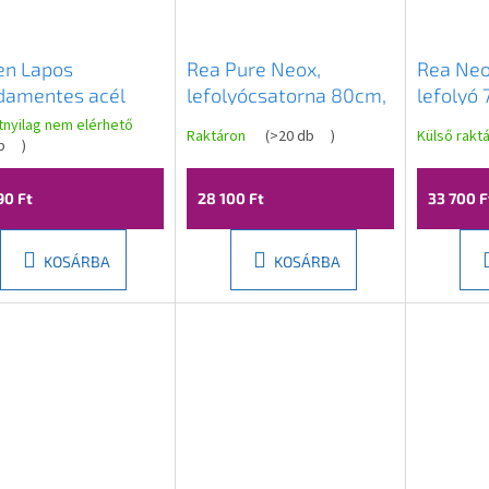
n Lapos
Rea Pure Neox,
Rea Neo
damentes acél
lefolyócsatorna 80cm,
lefolyó
nyfolyó 60 cm
fekete matt, REA-
fokban f
atnyilag nem elérhető
Raktáron
(
>20 db
)
Külső rakt
a M18, 1023060-15
b
)
G6604
rézmatt
90 Ft
28 100 Ft
33 700 F
KOSÁRBA
KOSÁRBA