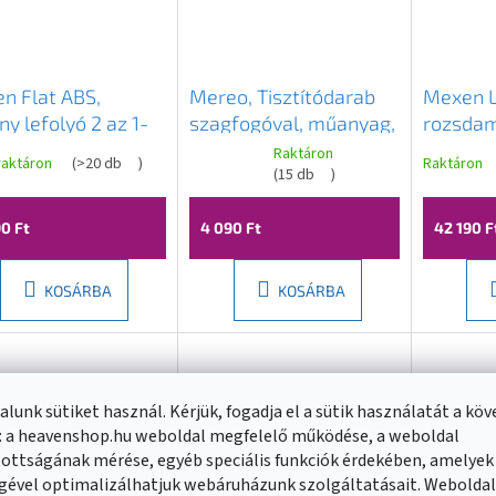
n Flat ABS,
Mereo, Tisztítódarab
Mexen 
y lefolyó 2 az 1-
szagfogóval, műanyag,
rozsdam
60 cm, fekete
CZ111, CZ112, CZ113,
zuhanyf
Raktáron
raktáron
(
>20 db
)
Raktáron
A
, 1769060
MER-CZ15
(
15 db
)
minta M1
termék
1010160
átlagos
értékelése
90 Ft
4 090 Ft
42 190 F
5-
ből
2,7
KOSÁRBA
KOSÁRBA
csillag.
lunk sütiket használ. Kérjük, fogadja el a sütik használatát a kö
: a heavenshop.hu weboldal megfelelő működése, a weboldal
ottságának mérése, egyéb speciális funkciók érdekében, amelyek
gével optimalizálhatjuk webáruházunk szolgáltatásait. Webolda