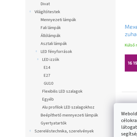
Divat
Világítótestek
Mennyezeti lámpák
Mexe
Fali lámpák
zuhan
Állólámpák
ben 
Asztali lámpák
Külső 
matt
LED fényforrások
LED izzók
16 1
E14
E27
GU10
Flexibilis LED szalagok
Egyéb
Alu profilok LED szalagokhoz
Webolda
Beépíthető mennyezeti lámpák
célokra
Gyertyatartók
látogat
Szereléstechnika, szerelvények
segítsé