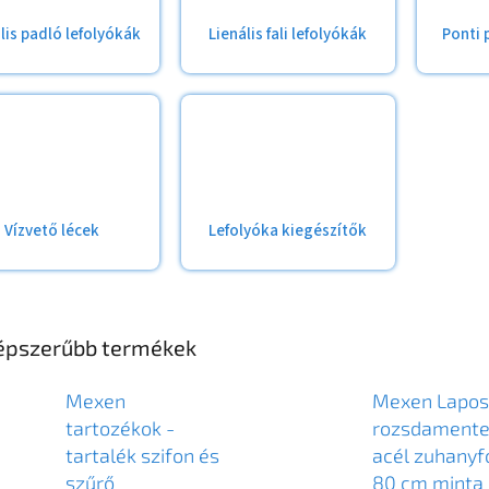
lis padló lefolyókák
Lienális fali lefolyókák
Ponti 
Vízvető lécek
Lefolyóka kiegészítők
épszerűbb termékek
Mexen
Mexen Lapos
tartozékok -
rozsdament
tartalék szifon és
acél zuhanyf
szűrő
80 cm minta