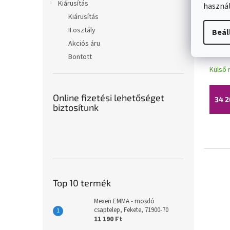
Kiárusítás
használ
Kiárusítás
II.osztály
Beál
Rea 
Akciós áru
lefo
Bontott
matt
Külső 
Online fizetési lehetőséget
34 2
biztosítunk
Top 10 termék
Mexen EMMA - mosdó
csaptelep, Fekete, 71900-70
11 190 Ft