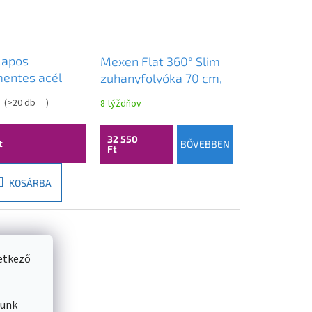
Lapos
Mexen Flat 360° Slim
entes acél
zuhanyfolyóka 70 cm,
olyó 160 cm
matt réz, 1C41070
(
>20 db
)
8 týždňov
3, 2 az 1-ben,
32 550
t
BŐVEBBEN
Ft
KOSÁRBA
vetkező
lunk