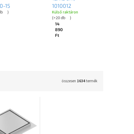
0-15
1010012
db
)
Külső raktáron
(
>20 db
)
14
890
Ft
összesen
1634
termék