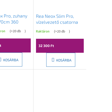
x Pro, zuhany
Rea Neox Slim Pro,
 70cm 360
vízelvezető csatorna
orgó szifonnal,
70 cm, arany matt,
áron
(
>20 db
)
Raktáron
(
>20 db
)
, REA-G4801
REA-G2718
t
32 300 Ft
KOSÁRBA
KOSÁRBA
Novinka