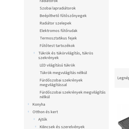
radiátorok
Szobai lapradiátorok
Beépíthető fűtőszőnyegek
Radiátor szelepek
Elektromos fűtőrudak
Termosztatikus fejek
Fűtőtest tartozékok
Tükrök és tükörvilágítás, tükrös
szekrények
LED világítású tükrök
T
Tükrök megvulágítás nélkül
e
Legné
Fürdőszobai szekrények
r
megvilágítással
m
Fürdőszobai szekrények megvilágítás
T
é
nélkül
e
k
Konyha
r
e
Otthon és kert
m
k
Ajtók
é
r
Kilincsek és szerelvények
k
e