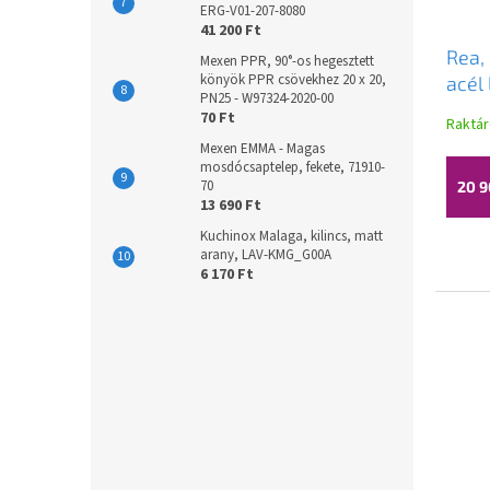
ERG-V01-207-8080
41 200 Ft
Rea,
Mexen PPR, 90°-os hegesztett
könyök PPR csövekhez 20 x 20,
acél 
PN25 - W97324-2020-00
hoss
70 Ft
Raktá
fény
Mexen EMMA - Magas
mosdócsaptelep, fekete, 71910-
70
20 9
13 690 Ft
Kuchinox Malaga, kilincs, matt
arany, LAV-KMG_G00A
6 170 Ft
Novi