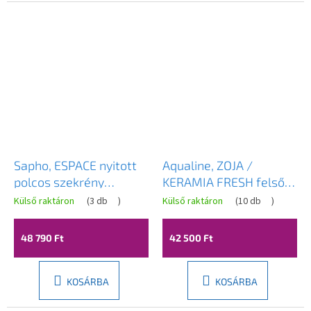
Sapho, ESPACE nyitott
Aqualine, ZOJA /
polcos szekrény
KERAMIA FRESH felső
20x60x22cm, fehér
szekrény 35x76x23cm,
Külső raktáron
(
3 db
)
Külső raktáron
(
10 db
)
(ESP140), ESC140-3030
platina tölgy, 50336
48 790 Ft
42 500 Ft
KOSÁRBA
KOSÁRBA