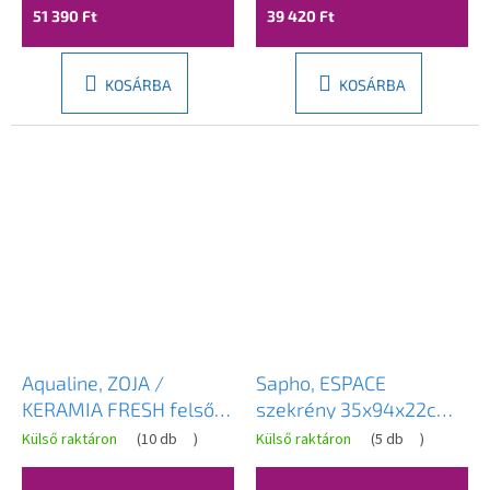
átlagos
51 390 Ft
39 420 Ft
értékelése
5-
ből
4,0
KOSÁRBA
KOSÁRBA
csillag.
Aqualine, ZOJA /
Sapho, ESPACE
KERAMIA FRESH felső
szekrény 35x94x22cm,
szekrény 50x76x23cm,
1 ajtó, bal/jobb,
Külső raktáron
(
10 db
)
Külső raktáron
(
5 db
)
fehér, 51302
Alabama tölgy, ESC110-
2222