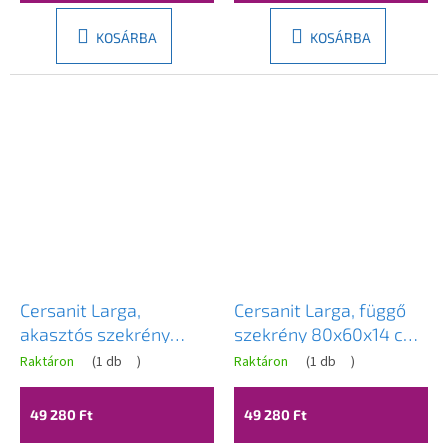
KOSÁRBA
KOSÁRBA
Cersanit Larga,
Cersanit Larga, függő
akasztós szekrény
szekrény 80x60x14 cm,
80x60x14 cm, matt
fehér fényes, S932-004
Raktáron
(
1 db
)
Raktáron
(
1 db
)
szürke, S932-006
49 280 Ft
49 280 Ft