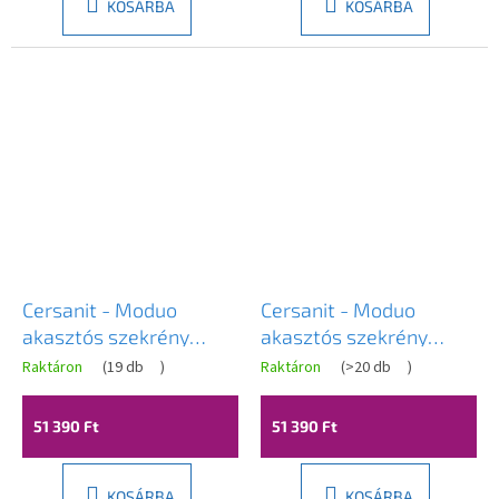
KOSÁRBA
KOSÁRBA
Cersanit - Moduo
Cersanit - Moduo
akasztós szekrény
akasztós szekrény
60cm, szürke fényű,
60cm, fehér, S929-016
Raktáron
(
19 db
)
Raktáron
(
>20 db
)
S929-015
51 390 Ft
51 390 Ft
KOSÁRBA
KOSÁRBA