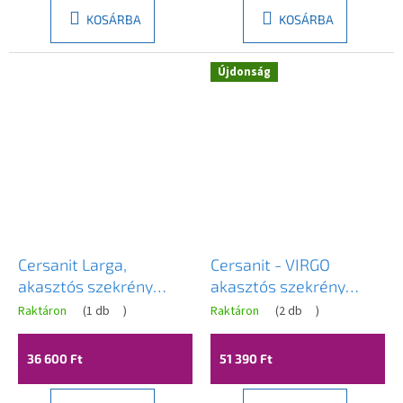
KOSÁRBA
KOSÁRBA
Újdonság
Cersanit Larga,
Cersanit - VIRGO
akasztós szekrény
akasztós szekrény
40cm, matt szürke,
40cm, szürke-króm,
Raktáron
(
1 db
)
Raktáron
(
2 db
)
S932-003
S522-037
36 600 Ft
51 390 Ft