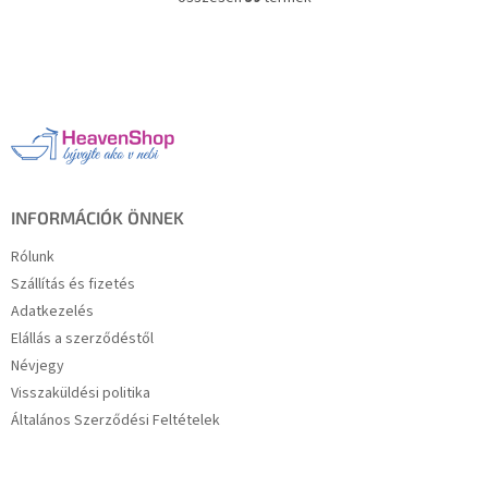
L
i
s
L
t
á
a
b
i
l
r
é
á
c
n
y
í
INFORMÁCIÓK ÖNNEK
t
á
Rólunk
s
Szállítás és fizetés
e
Adatkezelés
l
e
Elállás a szerződéstől
m
Névjegy
e
Visszaküldési politika
i
Általános Szerződési Feltételek