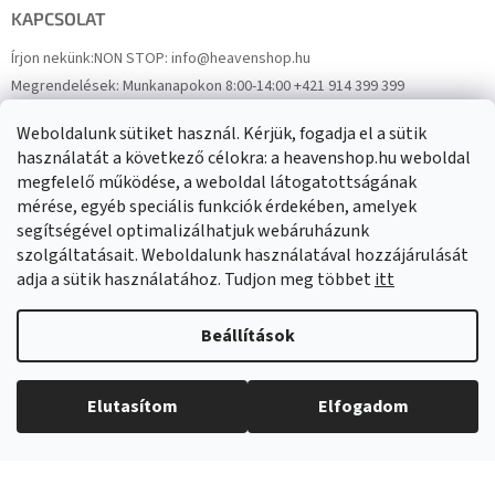
KAPCSOLAT
Írjon nekünk:
NON STOP: info@heavenshop.hu
Megrendelések:
Munkanapokon 8:00-14:00 +421 914 399 399
Panaszok:
Munkanapokon 8:00-14:00 +421 914 399 399
Weboldalunk sütiket használ. Kérjük, fogadja el a sütik
Facebook
HeavenShop.sk
használatát a következő célokra: a heavenshop.hu weboldal
megfelelő működése, a weboldal látogatottságának
mérése, egyéb speciális funkciók érdekében, amelyek
Eredményeink
segítségével optimalizálhatjuk webáruházunk
szolgáltatásait. Weboldalunk használatával hozzájárulását
adja a sütik használatához. Tudjon meg többet
itt
Árukereső.hu
Beállítások
Elutasítom
Elfogadom