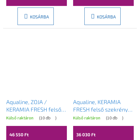
KOSÁRBA
KOSÁRBA
Aqualine, ZOJA /
Aqualine, KERAMIA
KERAMIA FRESH felső
FRESH felső szekrény
szekrény 35x76x23cm,
60x50x20cm, fehér,
Külső raktáron
(
10 db
)
Külső raktáron
(
10 db
)
fehér, 50334
52363
46 550 Ft
36 030 Ft