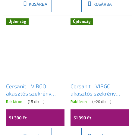
KOSÁRBA
KOSÁRBA
Újdonság
Újdonság
Cersanit - VIRGO
Cersanit - VIRGO
akasztós szekrény
akasztós szekrény
40cm, fehér-króm,
40cm, fehér-fekete,
Raktáron
(
15 db
)
Raktáron
(
>20 db
)
S522-039
S522-036
51 390 Ft
51 390 Ft