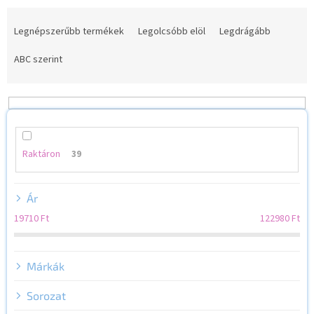
T
e
Legnépszerűbb termékek
Legolcsóbb elöl
Legdrágább
r
m
ABC szerint
é
k
e
k
r
e
Raktáron
39
n
d
Ár
e
z
19710
Ft
122980
Ft
é
s
e
Márkák
Sorozat