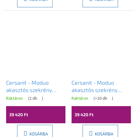
Cersanit - Moduo
Cersanit - Moduo
akasztós szekrény
akasztós szekrény
40cm, szürke, S590-021
40cm, fehér, K116-018
Raktáron
(
2 db
)
Raktáron
(
>20 db
)
A
termék
átlagos
39 420 Ft
39 420 Ft
értékelése
5-
ből
2,5
KOSÁRBA
KOSÁRBA