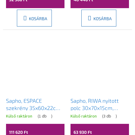
KOSÁRBA
KOSÁRBA
Sapho, ESPACE
Sapho, RIWA nyitott
szekrény 35x60x22cm,
polc 30x70x15cm,
1x ajtó, bal/jobb,
Alabama tölgy,
Külső raktáron
(
1 db
)
Külső raktáron
(
3 db
)
Alabama tölgy, ESC430-
RIW300-0022
2222
111 620 Ft
63 930 Ft