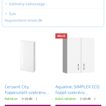
Szekrény szélessége
Szín
Megjeleníthető tételek
39
T
Akció
e
r
m
é
k
e
k
l
i
s
Cersanit City,
Aqualine, SIMPLEX ECO
t
függesztett szekrény
függő szekrény
á
40x14x80 cm, fehér
50x60x24cm, SIME530
Raktáron
(
>20 db
)
Külső raktáron
(
>20 db
)
A
j
fényes, S584-020-DSM
termék