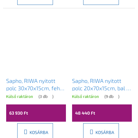
csillag.
Sapho, RIWA nyitott
Sapho, RIWA nyitott
polc 30x70x15cm, fehér
polc 20x70x15cm, bal /
fényű, RIW300-0030
jobb, fehér (RW250),
Külső raktáron
(
3 db
)
Külső raktáron
(
9 db
)
RIW250-0030
63 930 Ft
48 440 Ft
KOSÁRBA
KOSÁRBA