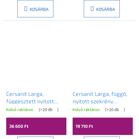
KOSÁRBA
KOSÁRBA
Cersanit Larga,
Cersanit Larga, függő,
függesztett nyitott
nyitott szekrény
szekrény 80x40x14 cm,
40x28cm, fehér, S932-
Külső raktáron
(
>20 db
)
Külső raktáron
(
>20 db
)
fehér, S932-084
081
36 600 Ft
19 710 Ft