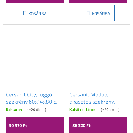
KOSÁRBA
KOSÁRBA
Cersanit City, függő
Cersanit Moduo,
szekrény 60x14x80 cm,
akasztós szekrény
fehér fényes, S584-
60x14x80 cm, antracit
Raktáron
(
>20 db
)
Külső raktáron
(
>20 db
)
021-DSM
matt, S590-083
30 970 Ft
56 320 Ft