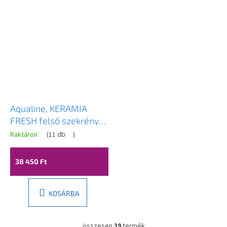
Aqualine, KERAMIA
FRESH felső szekrény
70x50x20cm, fehér,
Raktáron
(
11 db
)
52362
38 450 Ft
KOSÁRBA
összesen
39
termék