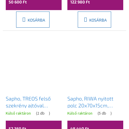
50 600 Ft
122 980 Ft
KOSÁRBA
KOSÁRBA
Sapho, TREOS felső
Sapho, RIWA nyitott
szekrény ajtóval
polc 20x70x15cm,
35x50x22cm, bal/jobb,
bal/jobb, Alabama
Külső raktáron
(
2 db
)
Külső raktáron
(
5 db
)
matt fekete, TS040-
tölgy, RIW250-0022
3535
52 360 Ft
48 440 Ft