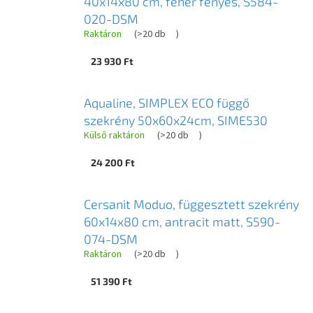
40x14x80 cm, fehér fényes, S584-
020-DSM
Raktáron
(
>20 db
)
23 930 Ft
Aqualine, SIMPLEX ECO függő
szekrény 50x60x24cm, SIME530
Külső raktáron
(
>20 db
)
24 200 Ft
Cersanit Moduo, függesztett szekrény
60x14x80 cm, antracit matt, S590-
074-DSM
Raktáron
(
>20 db
)
51 390 Ft