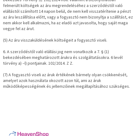
bekezdés
Törvény 3).
102/2014 Koll.
valamint a bizonyíthatóan
felmerült költségek az áru megrendeléséhez a szerződéstől való
elállástól számított 14 napon belül, de nem kell visszatérítenie a pénzt
az áru leszállítása előtt, vagy a fogyasztó nem bizonyítja a szállítást, ez
nem akkor kell alkalmazni, ha az eladó azt javasolta, hogy saját maga
vegye fel az árut.
(5) Az áru visszaküldésének költségeit a fogyasztó viseli.
6. A szerződéstől való elállási jog nem vonatkozik a 7. § (1)
bekezdésében meghatározott árukra és szolgáltatásokra.
6 levél
törvény a) –l) pontjainak.
102/2014.
Z Z.
(7) A fogyasztó viseli az áruk értékének bármely olyan csökkenését,
amelyet azok használata okozott azon túl, ami az áruk
működőképességének és jellemzőinek megállapításához szükséges.
L
á
b
l