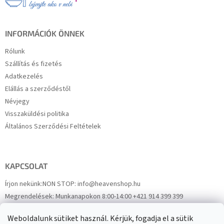
é
c
INFORMÁCIÓK ÖNNEK
Rólunk
Szállítás és fizetés
Adatkezelés
Elállás a szerződéstől
Névjegy
Visszaküldési politika
Általános Szerződési Feltételek
KAPCSOLAT
Írjon nekünk:
NON STOP: info@heavenshop.hu
Megrendelések:
Munkanapokon 8:00-14:00 +421 914 399 399
Panaszok:
Munkanapokon 8:00-14:00 +421 914 399 399
Weboldalunk sütiket használ. Kérjük, fogadja el a sütik
Facebook
HeavenShop.sk