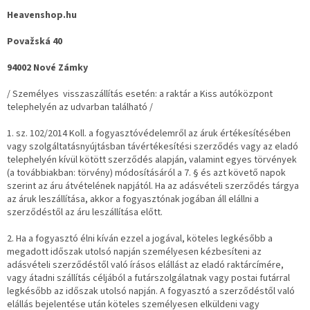
Heavenshop.hu
Považská 40
94002 Nové Zámky
/ Személyes visszaszállítás esetén: a raktár a Kiss autóközpont
telephelyén az udvarban található /
1. sz.
102/2014 Koll.
a fogyasztóvédelemről az áruk értékesítésében
vagy szolgáltatásnyújtásban távértékesítési szerződés vagy az eladó
telephelyén kívül kötött szerződés alapján, valamint egyes törvények
(a továbbiakban: törvény) módosításáról a 7. § és azt követő napok
szerint az áru átvételének napjától.
Ha az adásvételi szerződés tárgya
az áruk leszállítása, akkor a fogyasztónak jogában áll elállni a
szerződéstől az áru leszállítása előtt.
2. Ha a fogyasztó élni kíván ezzel a jogával, köteles legkésőbb a
megadott időszak utolsó napján személyesen kézbesíteni az
adásvételi szerződéstől való írásos elállást az eladó raktárcímére,
vagy átadni szállítás céljából a futárszolgálatnak vagy postai futárral
legkésőbb az időszak utolsó napján.
A fogyasztó a szerződéstől való
elállás bejelentése után köteles személyesen elküldeni vagy