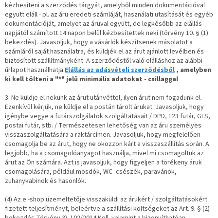
kézbesíteni a szerződés tárgyát, amelyből minden dokumentációval
együtt eláll - pl.
az áru eredeti számláját, használati utasítását és egyéb
dokumentációját, amelyet az áruval együtt, de legkésőbb az elállás
napjától számított 14 napon belül kézbesítettek neki (törvény 10. § (1)
bekezdés).
Javasoljuk, hogy a vásárlók készítsenek másolatot a
számláról saját használatra, és küldjék el az árut ajánlott levélben és
biztosított szállítmányként.
A szerződéstől való elálláshoz az alábbi
űrlapot használhatja:
Elállás az adásvételi szerződésből
, amelyben
ki kell tölteni a "*" jelű minimális adatokat - csillaggal
3. Ne küldje el nekünk az árut utánvéttel, ilyen árut nem fogadunk el.
Ezenkívül kérjük, ne küldje el a postán tárolt árukat.
Javasoljuk, hogy
igénybe vegye a futárszolgálatok szolgáltatásait / DPD, 123 futár, GLS,
postai futár, stb. / Természetesen lehetőség van az áru személyes
visszaszolgáltatására a raktárcímen.
Javasoljuk, hogy megfelelően
csomagolja be az árut, hogy ne okozzon kárt a visszaszállítás során.
A
legjobb, ha a csomagolóanyagot használja, mivel mi csomagoltuk az
árut az Ön számára.
Azt is javasoljuk, hogy figyeljen a törékeny áruk
csomagolására, például mosdók, WC -csészék, paravánok,
zuhanykabinok és hasonlók.
(4) Az e -shop üzemeltetője visszaküldi az árukért / szolgáltatásokért
fizetett teljesítményt, beleértve a szállítási költségeket az Art.
9. § (2)