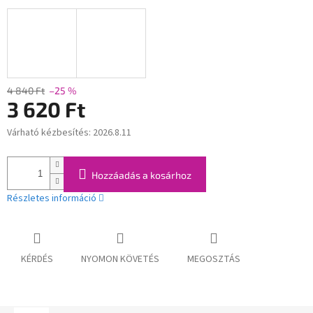
4 840 Ft
–25 %
3 620 Ft
Várható kézbesítés:
2026.8.11
Egységár:
Hozzáadás a kosárhoz
Részletes információ
KÉRDÉS
NYOMON KÖVETÉS
MEGOSZTÁS