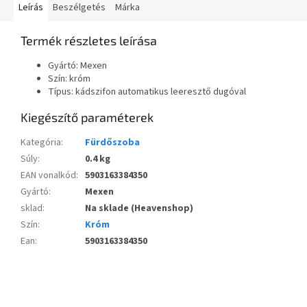
Leírás
Beszélgetés
Márka
Termék részletes leírása
Gyártó: Mexen
Szín: króm
Típus: kádszifon automatikus leeresztő dugóval
Kiegészítő paraméterek
Kategória
:
Fürdőszoba
Súly
:
0.4 kg
EAN vonalkód
:
5903163384350
Gyártó
:
Mexen
sklad
:
Na sklade (Heavenshop)
Szín
:
Króm
Ean
:
5903163384350
L