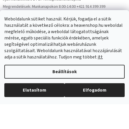
Megrendelések:
Munkanapokon 8:00-14:00 +421 914 399 399
Panaszok:
Munkanapokon 8:00-14:00 +421 914 399 399
Weboldalunk sütiket használ. Kérjük, fogadja el a sütik
Facebook
HeavenShop.sk
használatát a következő célokra: a heavenshop.hu weboldal
megfelelő működése, a weboldal látogatottságának
mérése, egyéb speciális funkciók érdekében, amelyek
Eredményeink
segítségével optimalizálhatjuk webáruházunk
szolgáltatásait. Weboldalunk használatával hozzájárulását
adja a sütik használatához. Tudjon meg többet
itt
Árukereső.hu
Beállítások
Elutasítom
Elfogadom
Copyright 2026
Heavenshop
. Minden jog fenntartva.