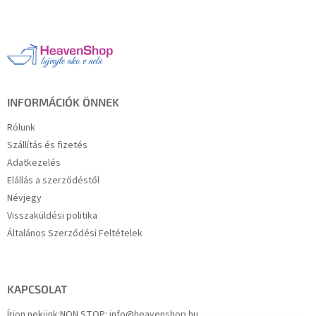
á
b
l
é
c
INFORMÁCIÓK ÖNNEK
Rólunk
Szállítás és fizetés
Adatkezelés
Elállás a szerződéstől
Névjegy
Visszaküldési politika
Általános Szerződési Feltételek
KAPCSOLAT
Írjon nekünk:
NON STOP: info@heavenshop.hu