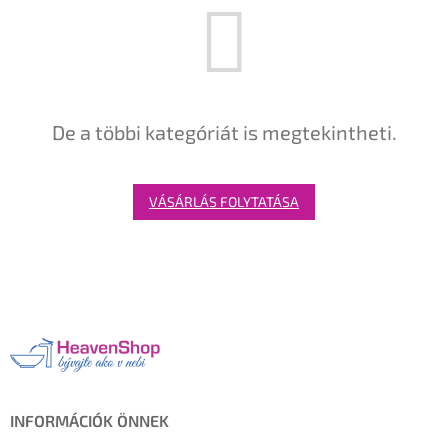
De a többi kategóriát is megtekintheti.
VÁSÁRLÁS FOLYTATÁSA
L
á
b
l
é
c
INFORMÁCIÓK ÖNNEK