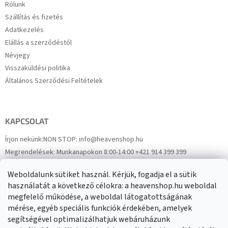
Rólunk
Szállítás és fizetés
Adatkezelés
Elállás a szerződéstől
Névjegy
Visszaküldési politika
Általános Szerződési Feltételek
KAPCSOLAT
Írjon nekünk:
NON STOP: info@heavenshop.hu
Megrendelések:
Munkanapokon 8:00-14:00 +421 914 399 399
Panaszok:
Munkanapokon 8:00-14:00 +421 914 399 399
Weboldalunk sütiket használ. Kérjük, fogadja el a sütik
Facebook
HeavenShop.sk
használatát a következő célokra: a heavenshop.hu weboldal
megfelelő működése, a weboldal látogatottságának
mérése, egyéb speciális funkciók érdekében, amelyek
Eredményeink
segítségével optimalizálhatjuk webáruházunk