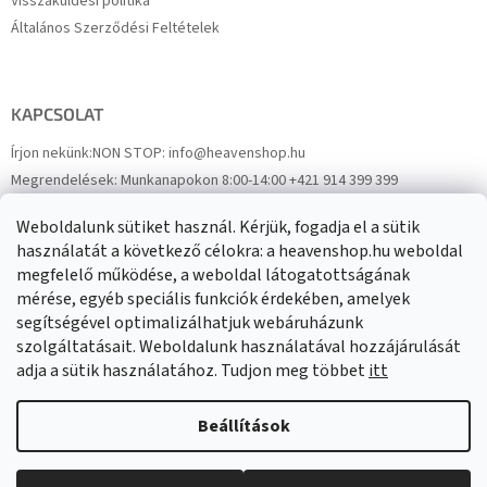
Visszaküldési politika
Általános Szerződési Feltételek
KAPCSOLAT
Írjon nekünk:
NON STOP: info@heavenshop.hu
Megrendelések:
Munkanapokon 8:00-14:00 +421 914 399 399
Panaszok:
Munkanapokon 8:00-14:00 +421 914 399 399
Weboldalunk sütiket használ. Kérjük, fogadja el a sütik
Facebook
HeavenShop.sk
használatát a következő célokra: a heavenshop.hu weboldal
megfelelő működése, a weboldal látogatottságának
mérése, egyéb speciális funkciók érdekében, amelyek
Eredményeink
segítségével optimalizálhatjuk webáruházunk
szolgáltatásait. Weboldalunk használatával hozzájárulását
adja a sütik használatához. Tudjon meg többet
itt
Árukereső.hu
Beállítások