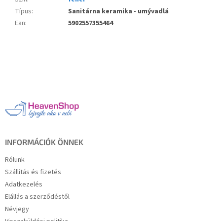
Típus
:
Sanitárna keramika - umývadlá
Ean
:
5902557355464
L
á
b
l
é
c
INFORMÁCIÓK ÖNNEK
Rólunk
Szállítás és fizetés
Adatkezelés
Elállás a szerződéstől
Névjegy