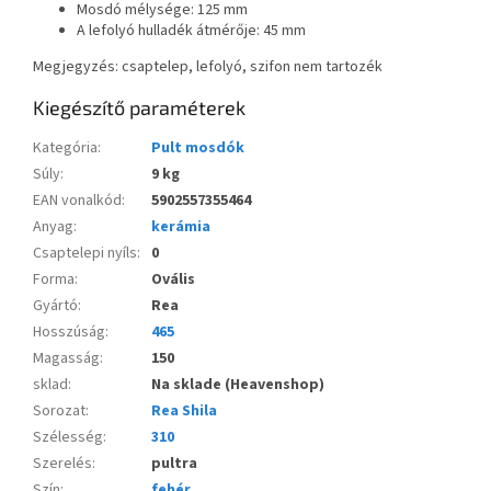
Mosdó mélysége: 125 mm
A lefolyó hulladék átmérője: 45 mm
Megjegyzés: csaptelep, lefolyó, szifon nem tartozék
Kiegészítő paraméterek
Kategória
:
Pult mosdók
Súly
:
9 kg
EAN vonalkód
:
5902557355464
Anyag
:
kerámia
Csaptelepi nyíls
:
0
Forma
:
Ovális
Gyártó
:
Rea
Hosszúság
:
465
Magasság
:
150
sklad
:
Na sklade (Heavenshop)
Sorozat
:
Rea Shila
Szélesség
:
310
Szerelés
:
pultra
Szín
:
fehér