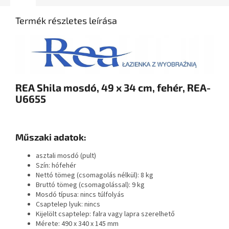
Termék részletes leírása
REA Shila mosdó, 49 x 34 cm, fehér, REA-
U6655
Műszaki adatok:
asztali mosdó (pult)
Szín: hófehér
Nettó tömeg (csomagolás nélkül): 8 kg
Bruttó tömeg (csomagolással): 9 kg
Mosdó típusa: nincs túlfolyás
Csaptelep lyuk: nincs
Kijelölt csaptelep: falra vagy lapra szerelhető
Mérete: 490 x 340 x 145 mm