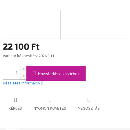
22 100 Ft
Várható kézbesítés:
2026.8.11
Egységár:
Hozzáadás a kosárhoz
Részletes információ
KÉRDÉS
NYOMON KÖVETÉS
MEGOSZTÁS