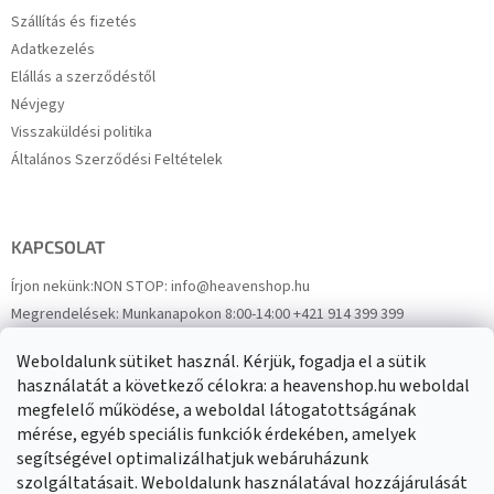
Szállítás és fizetés
Adatkezelés
Elállás a szerződéstől
Névjegy
Visszaküldési politika
Általános Szerződési Feltételek
KAPCSOLAT
Írjon nekünk:
NON STOP: info@heavenshop.hu
Megrendelések:
Munkanapokon 8:00-14:00 +421 914 399 399
Panaszok:
Munkanapokon 8:00-14:00 +421 914 399 399
Weboldalunk sütiket használ. Kérjük, fogadja el a sütik
Facebook
HeavenShop.sk
használatát a következő célokra: a heavenshop.hu weboldal
megfelelő működése, a weboldal látogatottságának
mérése, egyéb speciális funkciók érdekében, amelyek
Eredményeink
segítségével optimalizálhatjuk webáruházunk
szolgáltatásait. Weboldalunk használatával hozzájárulását