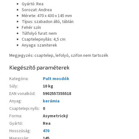
Gyártó: Rea
Sorozat: Andrea
Mérete: 470 x 430 x 145 mm
Típus: szabadon álló, táblán
Fehér szín
Túlfolyó furat: nem
Csaptelepnyílás: 4,5 cm
Anyaga: szaniterek
Megjegyzés: csaptelep, lefolyó, szifon nem tartozék
Kiegészítő paraméterek
Kategória
:
Pult mosdók
Súly
:
10 kg
EAN vonalkód
:
5902557355518
Anyag
:
kerámia
Csaptelepi nyíls
:
0
Forma
:
Asymetrický
Gyártó
:
Rea
Hosszúság
:
470
Magasság
:
145