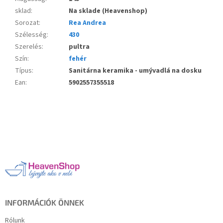
sklad
:
Na sklade (Heavenshop)
Sorozat
:
Rea Andrea
Szélesség
:
430
Szerelés
:
pultra
Szín
:
fehér
Típus
:
Sanitárna keramika - umývadlá na dosku
Ean
:
5902557355518
L
á
b
l
é
c
INFORMÁCIÓK ÖNNEK
Rólunk