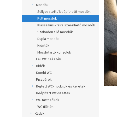
0,0
a
Mosdók
csillag.
n
Süllyesztett / beépíthető mosdók
e
Pult mosdók
l
Klasszikus - falra szerelhető mosdók
Szabadon álló mosdók
Dupla mosdók
Kiöntők
Mosdótartó konzolok
Fali WC csészék
Bidék
Kombi WC
Piszoárok
Rejtett WC-modulok és keretek
Beépített WC-szettek
WC tartozékok
WC ülőkék
Kádak