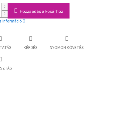
Hozzáadás a kosárhoz
s információ
TATÁS
KÉRDÉS
NYOMON KÖVETÉS
SZTÁS