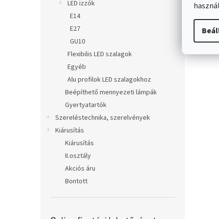
LED izzók
használ
E14
E27
Beál
GU10
Flexibilis LED szalagok
Egyéb
Alu profilok LED szalagokhoz
Beépíthető mennyezeti lámpák
Gyertyatartók
Szereléstechnika, szerelvények
Kiárusítás
Kiárusítás
II.osztály
Akciós áru
Bontott