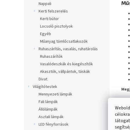
Műs
Nappali
Kerti felszerelés
Kerti bútor
Locsoló pisztolyok
Egyéb
Műanyag tömlőcsatlakozók
Ruhaszárítás, vasalás, ruhatárolás
Ruhaszárítók
Vasalódeszkák és kiegészítők
Akasztók, vállpántok, táskák
Divat
Világítótestek
Megj
Mennyezeti lámpák
Fali lámpák
Webolda
Állólámpák
célokra
Asztali lámpák
látogat
LED fényforrások
segítsé