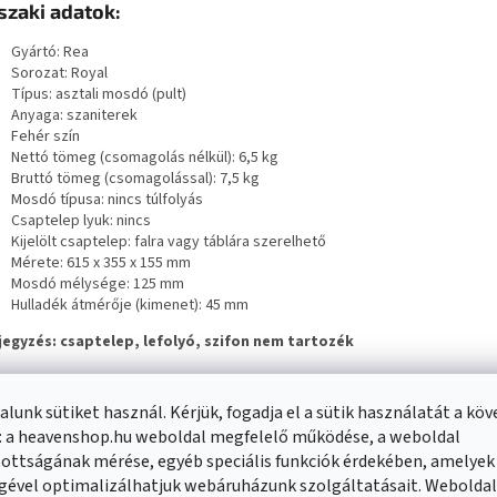
zaki adatok:
Gyártó: Rea
Sorozat: Royal
Típus: asztali mosdó (pult)
Anyaga: szaniterek
Fehér szín
Nettó tömeg (csomagolás nélkül): 6,5 kg
Bruttó tömeg (csomagolással): 7,5 kg
Mosdó típusa: nincs túlfolyás
Csaptelep lyuk: nincs
Kijelölt csaptelep: falra vagy táblára szerelhető
Mérete: 615 x 355 x 155 mm
Mosdó mélysége: 125 mm
Hulladék átmérője (kimenet): 45 mm
egyzés: csaptelep, lefolyó, szifon nem tartozék
lunk sütiket használ. Kérjük, fogadja el a sütik használatát a kö
: a heavenshop.hu weboldal megfelelő működése, a weboldal
ottságának mérése, egyéb speciális funkciók érdekében, amelyek
gével optimalizálhatjuk webáruházunk szolgáltatásait. Webolda