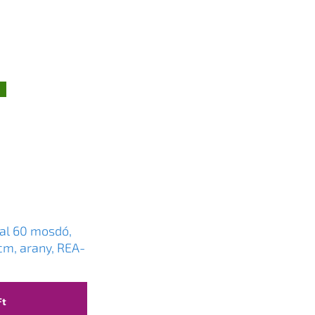
g
al 60 mosdó,
cm, arany, REA-
Ft