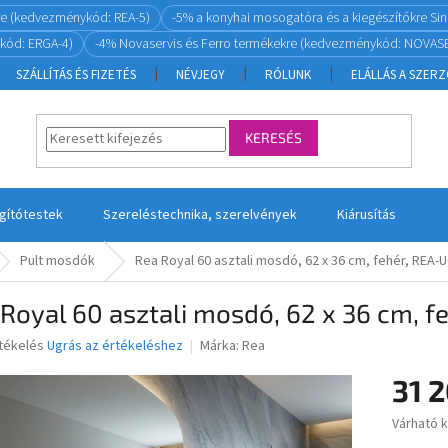
re (kedvezménykód: REA-5)
-5% a konyhai mosogatóra és a kiegészítőkre S
kód: ERGA-4)
-4% Novaservis és Ferro termékekre (kedvezménykód: NOVASE
SZÁLLÍTÁS ÉS FIZETÉS
NÉVJEGY
RÓLUNK
ELÁLLÁS A SZER
KERESÉS
ágítótestek
Szereléstechnika, szerelvények
Kiárusítás
Pult mosdók
Rea Royal 60 asztali mosdó, 62 x 36 cm, fehér, REA-
Royal 60 asztali mosdó, 62 x 36 cm, 
rtékelés
Ugrás az értékeléshez
Márka:
Rea
31 2
ése
Várható 
Egységár