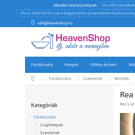
Ugrás
Aktuális kedvezmények:
-5% a REA termékek
a
-4% az ERGA fürdőszobai kiegészítőkre és termékekre (kedvezmény
fő
tartalomhoz
info@heavenshop.hu
Fürdőszoba
Konyha
Otthon és kert
Vil
Kezdőlap
Fürdőszoba
Szaniterek
Mosdók
O
Rea 
l
Kategóriák
d
A
Nincs é
Kategóriák
átugrása
a
termék
l
átlagos
Fürdőszoba
s
értékel
Csaptelepek
5-
ó
ből
Szaniterek
p