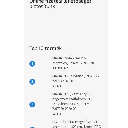
Online fizetési lehetőséget
biztosítunk
Top 10 termék
Mexen EMMA - mosdó
csaptelep, Fekete, 71900-70
11 190 Ft
Mexen PPR csőtartó, PPR 32 -
W97342-32-00
70 Ft
Mexen PPR, karmantyú,
hegesztett csatlakozó PPR
csövekhez 20 x 20, PN25 -
W97320-2020-00
40 Ft
Erga Eda, LED megvilágítású
sminktükör ø20 cm, króm, ERG-