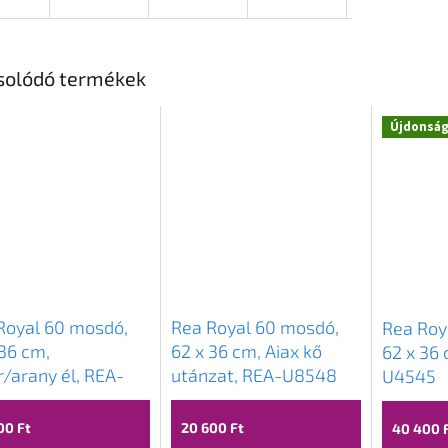
solódó termékek
Újdonsá
Novinka
Royal 60 mosdó,
Rea Royal 60 mosdó,
Rea Roy
 36 cm,
62 x 36 cm, Aiax kő
62 x 36 
r/arany él, REA-
utánzat, REA-U8548
U4545
70
00 Ft
20 600 Ft
40 400 