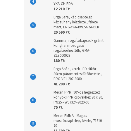
YKA-CH.EDA
12 210 Ft
Erga Sara, kád csaptelep
kézizuhany készlettel, fekete
matt, ERG-YKA-BW.SARA-BLK
20 590 Ft
Gamma, rögzítokapcsok gránit
konyhai mosogató
rögzítéséhez 1db, GMA-
ZLE000023
180 Ft
Erga Sofia, kerek LED tükör
80cm páramentes fűtőbetéttel,
ERG-V01-207-8080
41 200 Ft
Mexen PPR, 90°-os hegesztett
könyök PPR csövekhez 20 x 20,
PN25 - W97324-2020-00
70 Ft
Mexen EMMA - Magas
mosdócsaptelep, fekete, 71910-
70