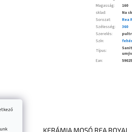
Magasság
:
160
sklad
:
Na s
Sorozat
:
Rea 
Szélesség
:
360
Szerelés
:
pult
Szín
:
fehé
Sani
Típus
:
umýv
Ean
:
5902
vetkező
KERÁMIA MOSÓ REA ROYAL, 
lunk