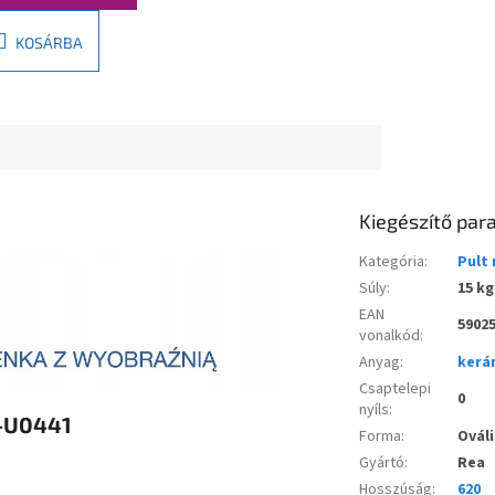
KOSÁRBA
Kiegészítő pa
Kategória
:
Pult
Súly
:
15 kg
EAN
5902
vonalkód
:
Anyag
:
kerá
Csaptelepi
0
nyíls
:
A-U0441
Forma
:
Ováli
Gyártó
:
Rea
Hosszúság
:
620