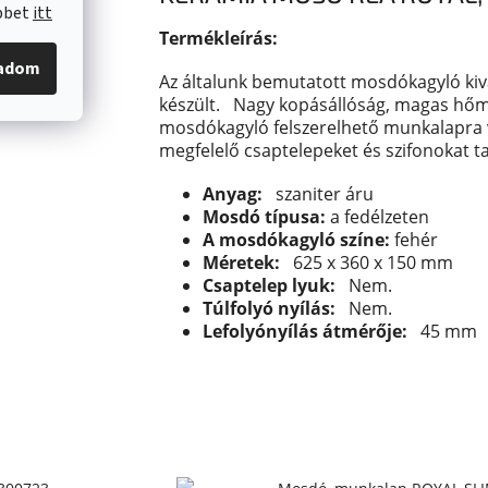
öbbet
itt
Termékleírás:
gadom
Az általunk bemutatott mosdókagyló kiv
készült.
Nagy kopásállóság, magas hőmér
mosdókagyló felszerelhető munkalapra 
megfelelő csaptelepeket és szifonokat t
Anyag:
szaniter áru
Mosdó típusa:
a fedélzeten
A mosdókagyló színe:
fehér
Méretek:
625 x 360 x 150 mm
Csaptelep lyuk:
Nem.
Túlfolyó nyílás:
Nem.
Lefolyónyílás átmérője:
45 mm