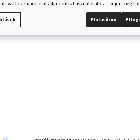
atával hozzájárulását adja a sütik használatához. Tudjon meg t
lítások
Elutasítom
Elfo