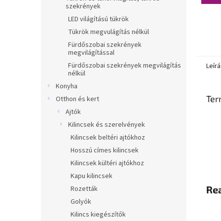
szekrények
LED világítású tükrök
Tükrök megvulágítás nélkül
Fürdőszobai szekrények
megvilágítással
Fürdőszobai szekrények megvilágítás
Leírá
nélkül
Konyha
Ter
Otthon és kert
Ajtók
Kilincsek és szerelvények
Kilincsek beltéri ajtókhoz
Hosszú címes kilincsek
Kilincsek kültéri ajtókhoz
Kapu kilincsek
Rea
Rozetták
Golyók
Kilincs kiegészítők