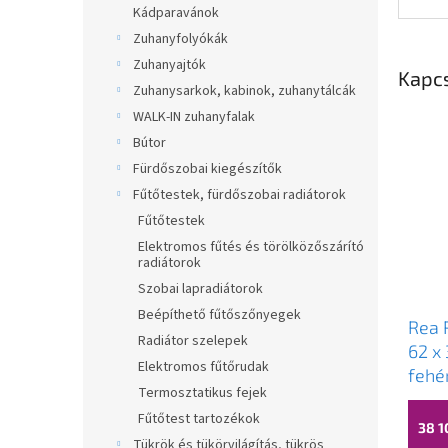
Kádparavánok
Zuhanyfolyókák
Zuhanyajtók
Kapc
Zuhanysarkok, kabinok, zuhanytálcák
WALK-IN zuhanyfalak
Bútor
Fürdőszobai kiegészítők
Fűtőtestek, fürdőszobai radiátorok
Fűtőtestek
Elektromos fűtés és törölközőszárító
radiátorok
Szobai lapradiátorok
Beépíthető fűtőszőnyegek
Rea 
Radiátor szelepek
62 x
Elektromos fűtőrudak
fehé
Termosztatikus fejek
U85
Fűtőtest tartozékok
38 1
Tükrök és tükörvilágítás, tükrös