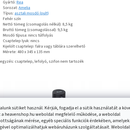
Gyártó:
Rea
Sorozat:
Amelia
Típus:
asztali mosdó (pult)
Fehér szín
Nettó tömeg (csomagolás nélkül): 8,5 kg
Bruttó tömeg (csomagolással): 9,5 kg
Mosdó típusa: nincs túlfolyás
Csaptelep lyuk: nincs
Kijelölt csaptelep: falra vagy táblára szerelhető
Mérete: 480 x 345 x 135 mm
egyzés: csaptelep, lefolyó, szifon nem tartozék
lunk sütiket használ. Kérjük, fogadja el a sütik használatát a kö
: a heavenshop.hu weboldal megfelelő működése, a weboldal
ottságának mérése, egyéb speciális funkciók érdekében, amelyek
gével optimalizálhatjuk webáruházunk szolgáltatásait. Webolda