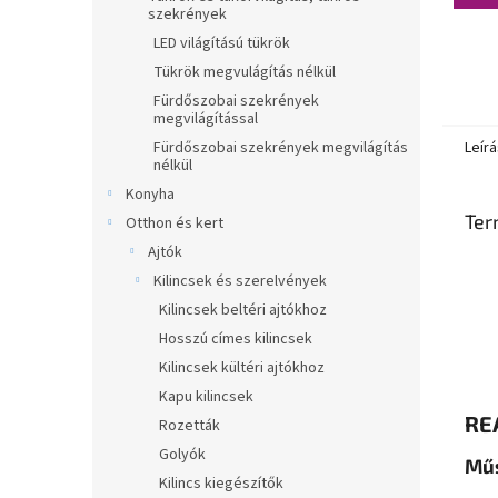
szekrények
LED világítású tükrök
Tükrök megvulágítás nélkül
Fürdőszobai szekrények
megvilágítással
Fürdőszobai szekrények megvilágítás
Leírá
nélkül
Konyha
Ter
Otthon és kert
Ajtók
Kilincsek és szerelvények
Kilincsek beltéri ajtókhoz
Hosszú címes kilincsek
Kilincsek kültéri ajtókhoz
Kapu kilincsek
REA
Rozetták
Golyók
Műs
Kilincs kiegészítők