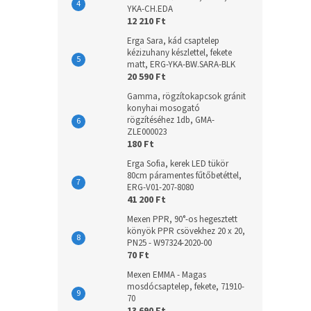
YKA-CH.EDA
12 210 Ft
Erga Sara, kád csaptelep
kézizuhany készlettel, fekete
matt, ERG-YKA-BW.SARA-BLK
20 590 Ft
Gamma, rögzítokapcsok gránit
konyhai mosogató
rögzítéséhez 1db, GMA-
ZLE000023
180 Ft
Erga Sofia, kerek LED tükör
80cm páramentes fűtőbetéttel,
ERG-V01-207-8080
41 200 Ft
Mexen PPR, 90°-os hegesztett
könyök PPR csövekhez 20 x 20,
PN25 - W97324-2020-00
70 Ft
Mexen EMMA - Magas
mosdócsaptelep, fekete, 71910-
70