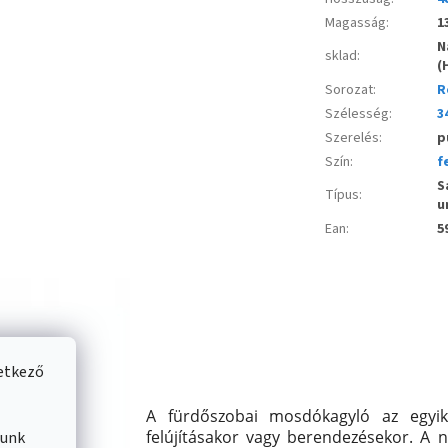
Magasság
:
1
N
sklad
:
(
Sorozat
:
R
Szélesség
:
3
Szerelés
:
p
Szín
:
f
S
Típus
:
u
Ean
:
5
vetkező
A fürdőszobai mosdókagyló
az egyi
felújításakor vagy berendezésekor. A n
lunk