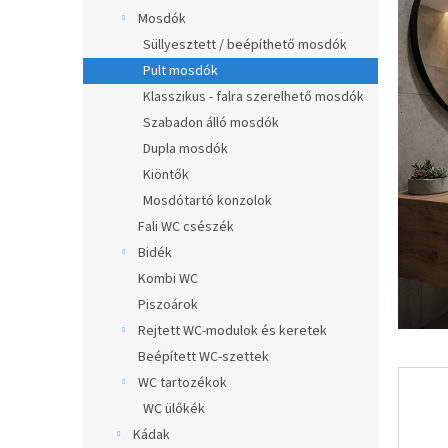
0,0
a
Mosdók
csillag.
n
Süllyesztett / beépíthető mosdók
e
Pult mosdók
l
Klasszikus - falra szerelhető mosdók
Szabadon álló mosdók
Dupla mosdók
Kiöntők
Mosdótartó konzolok
Fali WC csészék
Bidék
Kombi WC
Piszoárok
Rejtett WC-modulok és keretek
Beépített WC-szettek
WC tartozékok
WC ülőkék
Kádak