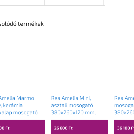
solódó termékek
Amelia Marmo
Rea Amelia Mini,
Rea Amel
y, kerámia
asztali mosogató
mosoga
alap mosogató
380x260x120 mm,
380x26
345x135 mm,
fehér fényes, REA-
Fényes 
ánzat, REA-U8001
U3322
REA-U9
00 Ft
26 600 Ft
36 100 F