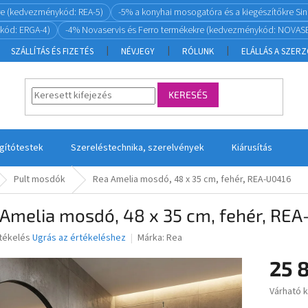
re (kedvezménykód: REA-5)
-5% a konyhai mosogatóra és a kiegészítőkre S
kód: ERGA-4)
-4% Novaservis és Ferro termékekre (kedvezménykód: NOVASE
SZÁLLÍTÁS ÉS FIZETÉS
NÉVJEGY
RÓLUNK
ELÁLLÁS A SZER
KERESÉS
ágítótestek
Szereléstechnika, szerelvények
Kiárusítás
Pult mosdók
Rea Amelia mosdó, 48 x 35 cm, fehér, REA-U0416
 Amelia mosdó, 48 x 35 cm, fehér, RE
rtékelés
Ugrás az értékeléshez
Márka:
Rea
25 
ése
Várható 
Egységár