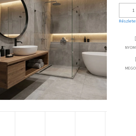
Részlete
NYOM
MEGO