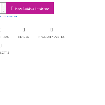
Hozzáadás a kosárhoz
s információ
TATÁS
KÉRDÉS
NYOMON KÖVETÉS
SZTÁS