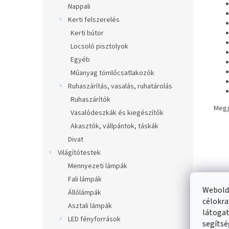
Nappali
Kerti felszerelés
Kerti bútor
Locsoló pisztolyok
Egyéb
Műanyag tömlőcsatlakozók
Ruhaszárítás, vasalás, ruhatárolás
Ruhaszárítók
Megj
Vasalódeszkák és kiegészítők
Akasztók, vállpántok, táskák
Divat
Világítótestek
Mennyezeti lámpák
Fali lámpák
Webolda
Állólámpák
célokra
Asztali lámpák
látogat
LED fényforrások
segítsé