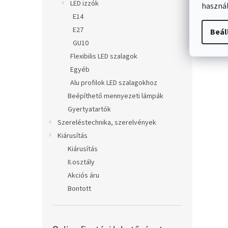
LED izzók
használ
E14
E27
Beál
GU10
Flexibilis LED szalagok
Egyéb
Alu profilok LED szalagokhoz
Beépíthető mennyezeti lámpák
Gyertyatartók
Szereléstechnika, szerelvények
Kiárusítás
Kiárusítás
II.osztály
Akciós áru
Bontott