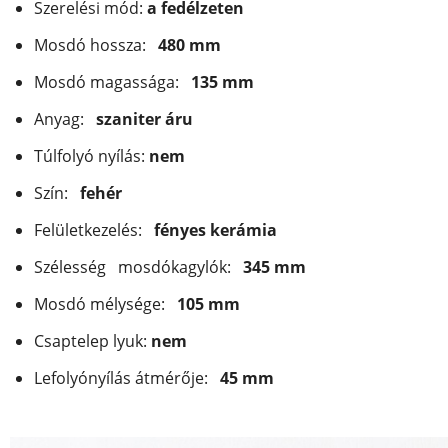
Szerelési mód:
a fedélzeten
Mosdó hossza:
480 mm
Mosdó magassága:
135 mm
Anyag:
szaniter áru
Túlfolyó nyílás:
nem
Szín:
fehér
Felületkezelés:
fényes kerámia
Szélesség
mosdókagylók:
345 mm
Mosdó mélysége:
105 mm
Csaptelep lyuk:
nem
Lefolyónyílás átmérője:
45 mm