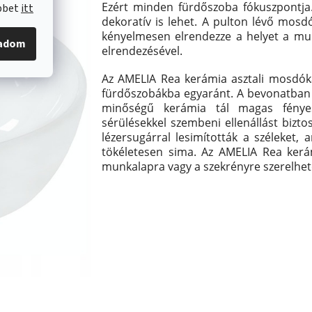
Ezért minden fürdőszoba fókuszpontja
öbbet
itt
dekoratív is lehet. A pulton lévő mosd
kényelmesen elrendezze a helyet a mu
gadom
elrendezésével.
Az AMELIA Rea
kerámia
asztali
mosdók
fürdőszobákba egyaránt. A bevonatban ta
minőségű kerámia tál magas fényes
sérülésekkel szembeni ellenállást bizto
lézersugárral lesimították a széleket
tökéletesen sima.
Az AMELIA Rea
kerá
munkalapra vagy a szekrényre szerelhet