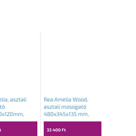
ia, asztali
Rea Amelia Wood,
tó
asztali mosogató
0x120mm,
480x345x135 mm,
Ajax kőutánzat,
fautánzat-matt barna,
107
REA-U5060
t
33 400 Ft