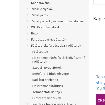
Kádparavánok
Zuhanyfolyókák
Zuhanyajtók
Kapc
Zuhanysarkok, kabinok, zuhanytálcák
WALK-IN zuhanyfalak
Bútor
Fürdőszobai kiegészítők
Fűtőtestek, fürdőszobai radiátorok
Fűtőtestek
Elektromos fűtés és törölközőszárító
radiátorok
Szobai lapradiátorok
Beépíthető fűtőszőnyegek
Rea 
Radiátor szelepek
Shin
Elektromos fűtőrudak
munk
Termosztatikus fejek
480x
Fűtőtest tartozékok
kőut
26 5
Tükrök és tükörvilágítás, tükrös