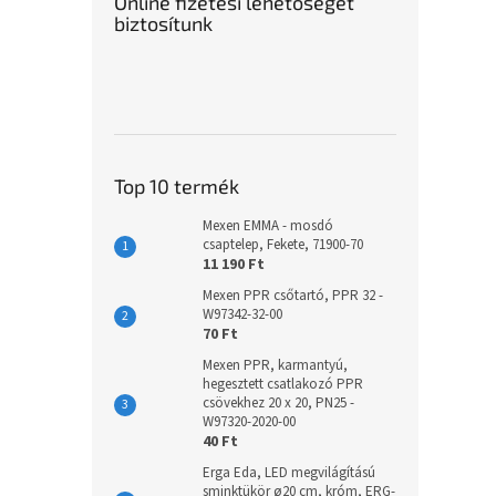
Online fizetési lehetőséget
biztosítunk
Top 10 termék
Mexen EMMA - mosdó
csaptelep, Fekete, 71900-70
11 190 Ft
Mexen PPR csőtartó, PPR 32 -
W97342-32-00
70 Ft
Mexen PPR, karmantyú,
hegesztett csatlakozó PPR
csövekhez 20 x 20, PN25 -
W97320-2020-00
40 Ft
Erga Eda, LED megvilágítású
sminktükör ø20 cm, króm, ERG-