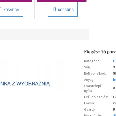
KOSÁRBA
KOSÁRBA
Kiegészítő pa
Kategória
:
P
Súly
:
9
EAN vonalkód
:
5
Anyag
:
k
Csaptelepi
0
nyíls
:
Felületkezelés
:
F
Forma
:
O
Gyártó
:
R
Hosszúság
:
4