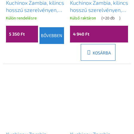
Kuchinox Zambia, kilincs
Kuchinox Zambia, kilincs
hosszú szerelvényen,
hosszú szerelvényen,
grafit, LAV-KAB_511A
matt fekete, LAV-
Külön rendelésre
Külső raktáron
(
>20 db
)
KAB_911A
5 350 Ft
4 940 Ft
BŐVEBBEN
KOSÁRBA