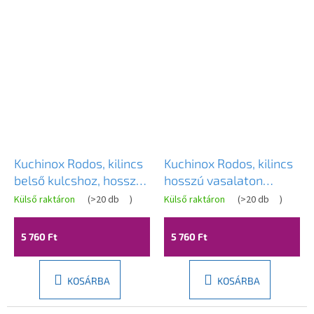
Kuchinox Rodos, kilincs
Kuchinox Rodos, kilincs
belső kulcshoz, hosszú
hosszú vasalaton
szerelvényen, patinás,
beltéri ajtókhoz és
Külső raktáron
(
>20 db
)
Külső raktáron
(
>20 db
)
LAV-KGO_411A
cilinderbetéthez,
patinás, LAV-KGO_412A
5 760 Ft
5 760 Ft
KOSÁRBA
KOSÁRBA