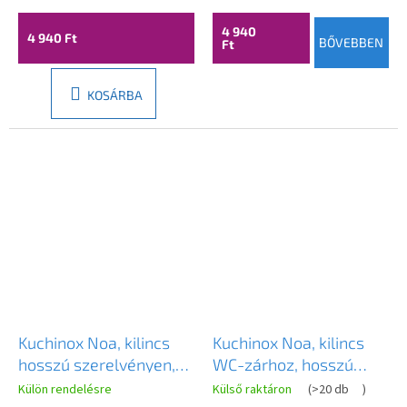
zárbetéthez, matt
fekete, LAV-KAB_912A
4 940
4 940 Ft
BŐVEBBEN
Ft
KOSÁRBA
Kuchinox Noa, kilincs
Kuchinox Noa, kilincs
hosszú szerelvényen,
WC-zárhoz, hosszú
patinás, LAV-KNA_416A
szerelvényen, szatén,
Külön rendelésre
Külső raktáron
(
>20 db
)