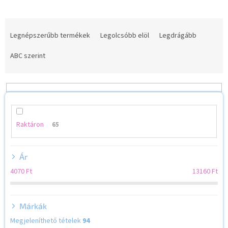
T
e
Legnépszerűbb termékek
Legolcsóbb elöl
Legdrágább
r
m
ABC szerint
é
k
e
k
r
e
Raktáron
65
n
d
Ár
e
z
4070
Ft
13160
Ft
é
s
e
Márkák
Megjeleníthető tételek
94