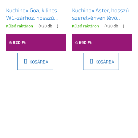
Kuchinox Goa, kilincs
Kuchinox Aster, hosszú
WC-zárhoz, hosszú
szerelvényen lévő
szerelvényen, patinás,
fogantyú, patinás, LAV-
Külső raktáron
(
>20 db
)
Külső raktáron
(
>20 db
)
LAV-KCG_413A
KAS_4M4A
6 820 Ft
4 690 Ft
KOSÁRBA
KOSÁRBA