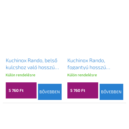
Kuchinox Rando, belső
Kuchinox Rando,
kulcshoz való hosszú
fogantyú hosszú
szerelvényen lévő
szerelvényen
Külön rendelésre
Külön rendelésre
kilincs, fekete, LAV-
hengerbetéthez,
KRA_911A
fekete, LAV-KRA_912A
5 760 Ft
5 760 Ft
BŐVEBBEN
BŐVEBBEN