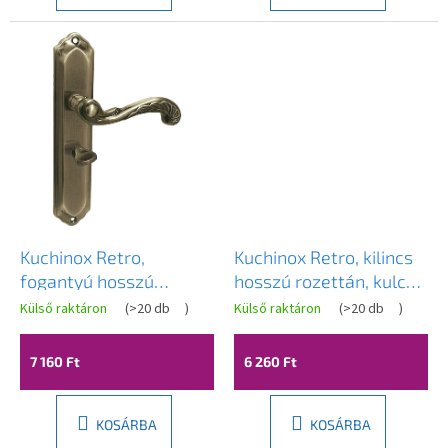
Kuchinox Retro,
Kuchinox Retro, kilincs
fogantyú hosszú
hosszú rozettán, kulcs,
rozettán, WC-ülőke,
tengelytávolság 72 mm,
Külső raktáron
(
>20 db
)
Külső raktáron
(
>20 db
)
tengelytávolság 72 mm,
patinás, LAV-KCR_411A
patinás, LAV-KCR_413A
7 160 Ft
6 260 Ft
KOSÁRBA
KOSÁRBA