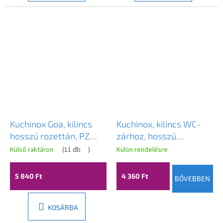
Kuchinox Goa, kilincs
Kuchinox, kilincs WC-
hosszú rozettán, PZ
zárhoz, hosszú
betét, tengelytávolság
szerelvényen, szatén,
Külső raktáron
(
11 db
)
Külön rendelésre
72 mm, patinás, LAV-
LAV-KCK_313A
KCG_412A
5 840 Ft
4 360 Ft
BŐVEBBEN
KOSÁRBA