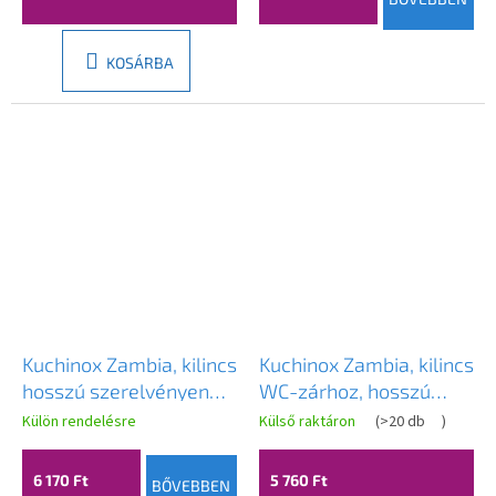
KOSÁRBA
Kuchinox Zambia, kilincs
Kuchinox Zambia, kilincs
hosszú szerelvényen
WC-zárhoz, hosszú
WC-zárhoz, grafit, LAV-
szerelvényen, matt
Külön rendelésre
Külső raktáron
(
>20 db
)
KAB_513A
fekete, LAV-KAB_913A
6 170 Ft
5 760 Ft
BŐVEBBEN