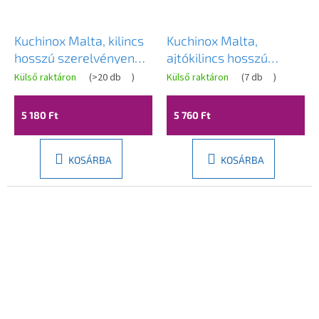
Kuchinox Malta, kilincs
Kuchinox Malta,
hosszú szerelvényen
ajtókilincs hosszú
WC-zárhoz, patinás,
szerelvényen belső
Külső raktáron
(
>20 db
)
Külső raktáron
(
7 db
)
LAV-KLM_413A
kulcshoz, 72 mm-es
távolsággal, szatén,
5 180 Ft
5 760 Ft
LAV-KLM_3M1A
KOSÁRBA
KOSÁRBA