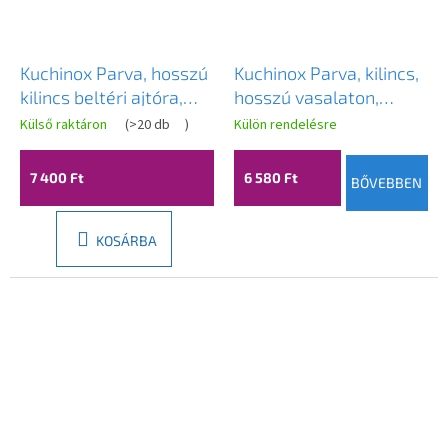
Kuchinox Parva, hosszú
Kuchinox Parva, kilincs,
kilincs beltéri ajtóra,
hosszú vasalaton,
WC-zárral, szatén, LAV-
beltéri ajtókhoz,
Külső raktáron
(
>20 db
)
Külön rendelésre
KRV_113A
kulcsbetéttel, szatén,
LAV-KRV_111A
7 400 Ft
6 580 Ft
BŐVEBBEN
KOSÁRBA