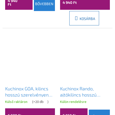
4 940
4 940 Ft
BŐVEBBEN
Ft
KOSÁRBA
Kuchinox GOA, kilincs
Kuchinox Rando,
hosszú szerelvényen
ajtókilincs hosszú
WC-zárhoz, szatén,
szerelvényen belső
Külső raktáron
(
>20 db
)
Külön rendelésre
LAV-KCG_313A
kulcshoz, matt fekete,
LAV-KRA_916A