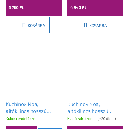
KNA_411A
5 760 Ft
4 940 Ft
KOSÁRBA
KOSÁRBA
Kuchinox Noa,
Kuchinox Noa,
ajtókilincs hosszú
ajtókilincs hosszú
szerelvényen PZ
szerelvényen PZ
Külön rendelésre
Külső raktáron
(
>20 db
)
zárbetéthez, szatén,
zárbetéthez, szatén,