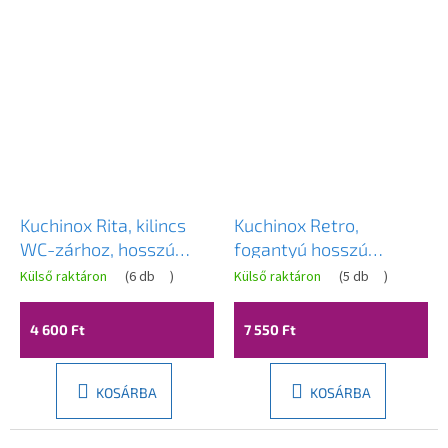
Kuchinox Rita, kilincs
Kuchinox Retro,
WC-zárhoz, hosszú
fogantyú hosszú
szerelvényen, szatén,
szerelvényen
Külső raktáron
(
6 db
)
Külső raktáron
(
5 db
)
LAV-KRI_0M3A
cilinderbetéthez,
patinás, LAV-KCR_412A
4 600 Ft
7 550 Ft
KOSÁRBA
KOSÁRBA