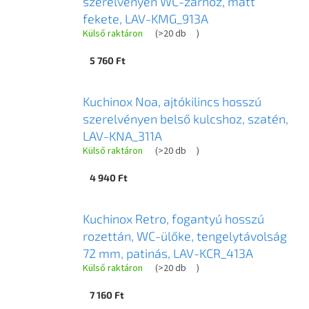
szerelvényen WC-zárhoz, matt
fekete, LAV-KMG_913A
Külső raktáron
(
>20 db
)
5 760 Ft
Kuchinox Noa, ajtókilincs hosszú
szerelvényen belső kulcshoz, szatén,
LAV-KNA_311A
Külső raktáron
(
>20 db
)
4 940 Ft
Kuchinox Retro, fogantyú hosszú
rozettán, WC-ülőke, tengelytávolság
72 mm, patinás, LAV-KCR_413A
Külső raktáron
(
>20 db
)
7 160 Ft