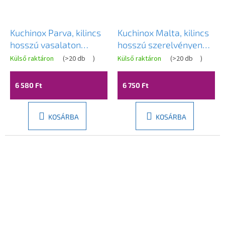
Kuchinox Parva, kilincs
Kuchinox Malta, kilincs
hosszú vasalaton
hosszú szerelvényen
beltéri ajtókhoz és
WC-zárral,
Külső raktáron
(
>20 db
)
Külső raktáron
(
>20 db
)
cilinderbetéthez,
tengelytávolság 72 mm,
szatén, LAV-KRV_112A
szatén, LAV-KLM_3M3A
6 580 Ft
6 750 Ft
KOSÁRBA
KOSÁRBA