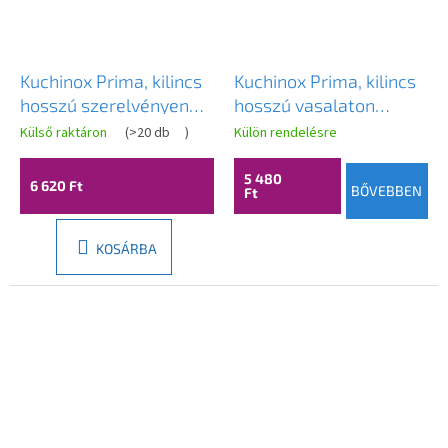
Kuchinox Prima, kilincs
Kuchinox Prima, kilincs
hosszú szerelvényen
hosszú vasalaton
WC-zárhoz, patinás,
beltéri ajtókhoz,
Külső raktáron
(
>20 db
)
Külön rendelésre
LAV-KPR_413A
patinás, LAV-KPR_414A
5 480
6 620 Ft
BŐVEBBEN
Ft
KOSÁRBA