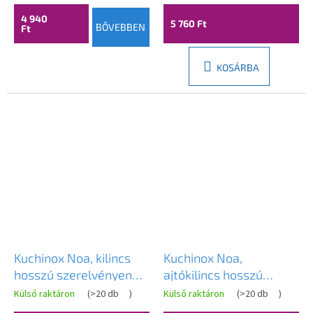
LAV-KNA_313A
4 940
5 760 Ft
BŐVEBBEN
Ft
KOSÁRBA
Kuchinox Noa, kilincs
Kuchinox Noa,
hosszú szerelvényen
ajtókilincs hosszú
WC-zárhoz, patinás,
szerelvényen belső
Külső raktáron
(
>20 db
)
Külső raktáron
(
>20 db
)
LAV-KNA_413A
kulcshoz, patinás, LAV-