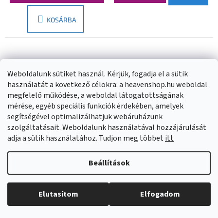
KOSÁRBA
Weboldalunk sütiket használ. Kérjük, fogadja el a sütik
használatát a következő célokra: a heavenshop.hu weboldal
megfelelő működése, a weboldal látogatottságának
mérése, egyéb speciális funkciók érdekében, amelyek
segítségével optimalizálhatjuk webáruházunk
szolgáltatásait. Weboldalunk használatával hozzájárulását
adja a sütik használatához. Tudjon meg többet
itt
Kuchinox Malaga,
Kuchinox Malaga,
Beállítások
kilincs belső kulcshoz,
kilincs hosszú
hosszú szerelvényen,
szerelvényen belső
Külön rendelésre
Külön rendelésre
matt arany, LAV-
kulcshoz, szatén, LAV-
Elutasítom
Elfogadom
KMG_G11A
KMG_3M1A
4 940
5 760 Ft
BŐVEBBEN
BŐVEBBEN
Ft