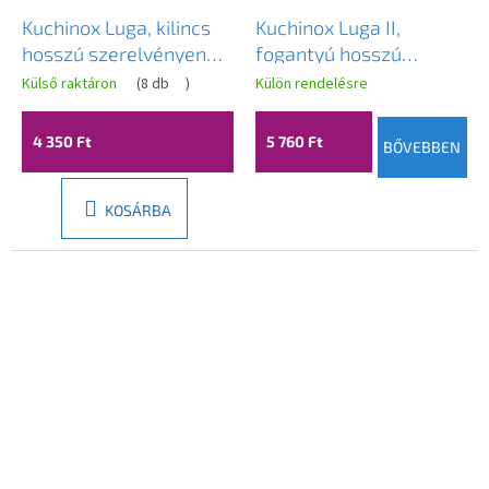
Kuchinox Luga, kilincs
Kuchinox Luga II,
hosszú szerelvényen
fogantyú hosszú
kulccsal, matt fekete,
szerelvényen, matt
Külső raktáron
(
8 db
)
Külön rendelésre
LAV-KS2_911A
fekete, LAV-KS2_912A
4 350 Ft
5 760 Ft
BŐVEBBEN
KOSÁRBA