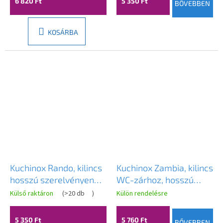
6 820 Ft
5 350 Ft
BŐVEBBEN
KOSÁRBA
Kuchinox Rando, kilincs
Kuchinox Zambia, kilincs
hosszú szerelvényen
WC-zárhoz, hosszú
cilinderbetéthez, matt
szerelvényen, szatén,
Külső raktáron
(
>20 db
)
Külön rendelésre
fekete, LAV-KRA_915A
LAV-KAB_3M3A
5 350 Ft
5 760 Ft
BŐVEBBEN