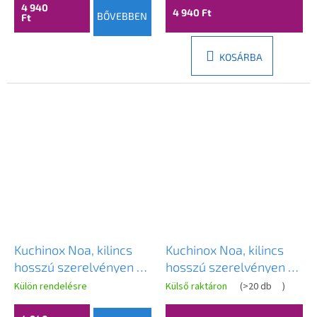
LAV-KNA_315A
LAV-KNA_312A
4 940
4 940 Ft
BŐVEBBEN
Ft
KOSÁRBA
Kuchinox Noa, kilincs
Kuchinox Noa, kilincs
hosszú szerelvényen PZ
hosszú szerelvényen PZ
zárbetéthez, patinás,
zárbetéthez, patinás,
Külön rendelésre
Külső raktáron
(
>20 db
)
LAV-KNA_415A
LAV-KNA_412A