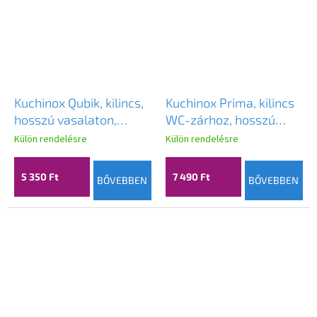
Kuchinox Qubik, kilincs,
Kuchinox Prima, kilincs
hosszú vasalaton,
WC-zárhoz, hosszú
beltéri ajtókhoz és
szerelvényen,
Külön rendelésre
Külön rendelésre
cilinderbetéthez,
tengelytávolság 72 mm,
szatén, LAV-KGQ_312A
szatén, LAV-KPR_113A
5 350 Ft
7 490 Ft
BŐVEBBEN
BŐVEBBEN