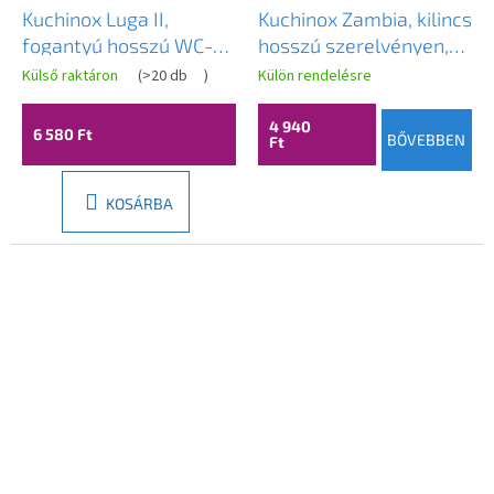
Kuchinox Luga II,
Kuchinox Zambia, kilincs
fogantyú hosszú WC-
hosszú szerelvényen,
szerelvényen, matt
szatén, LAV-KAB_3M1A
Külső raktáron
(
>20 db
)
Külön rendelésre
fekete, LAV-KS2_913A
4 940
6 580 Ft
BŐVEBBEN
Ft
KOSÁRBA