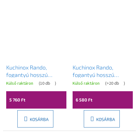
Kuchinox Rando,
Kuchinox Rando,
fogantyú hosszú
fogantyú hosszú
szerelvényen, fekete,
szerelvényen WC-
Külső raktáron
(
10 db
)
Külső raktáron
(
>20 db
)
LAV-KRA_914A
betéttel, matt fekete,
LAV-KRA_913A
5 760 Ft
6 580 Ft
KOSÁRBA
KOSÁRBA