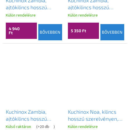
Kuchinox Zambia,
Kuchinox Zambia,
ajtókilincs hosszú
ajtókilincs hosszú
szerelvényen PZ
szerelvényen PZ
Külön rendelésre
Külön rendelésre
zárbetéthez, szatén,
zárbetéthez, grafit,
LAV-KAB_3M2A
LAV-KAB_512A
4 940
5 350 Ft
BŐVEBBEN
BŐVEBBEN
Ft
Kuchinox Zambia,
Kuchinox Noa, kilincs
ajtókilincs hosszú
hosszú szerelvényen,
szerelvényen PZ
szatén, LAV-KNA_316A
Külső raktáron
(
>20 db
)
Külön rendelésre