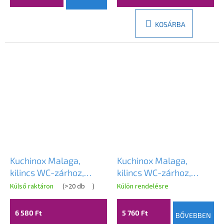
KOSÁRBA
Kuchinox Malaga,
Kuchinox Malaga,
kilincs WC-zárhoz,
kilincs WC-zárhoz,
hosszú szerelvényen,
hosszú szerelvényen,
Külső raktáron
(
>20 db
)
Külön rendelésre
matt arany, LAV-
szatén, LAV-KMG_3M3A
KMG_G13A
6 580 Ft
5 760 Ft
BŐVEBBEN