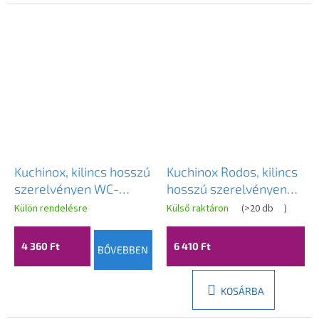
Kuchinox, kilincs hosszú
Kuchinox Rodos, kilincs
szerelvényen WC-
hosszú szerelvényen
zárhoz, patinás, LAV-
WC-zárhoz, patinás,
Külön rendelésre
Külső raktáron
(
>20 db
)
KCK_413S
LAV-KGO_413A
4 360 Ft
6 410 Ft
BŐVEBBEN
KOSÁRBA