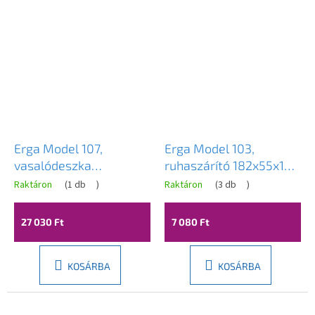
Erga Model 107,
Erga Model 103,
vasalódeszka
ruhaszárító 182x55x102
145x38x94 cm, szürke-
cm, fehér, ERG-SEP-
Raktáron
(
1 db
)
Raktáron
(
3 db
)
antracit, ERG-SEP-
10SUSSTMOD103
10DESPRREK20
27 030 Ft
7 080 Ft
KOSÁRBA
KOSÁRBA