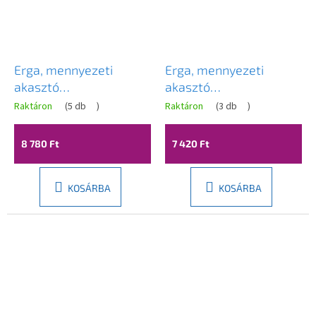
Erga, mennyezeti
Erga, mennyezeti
akasztó
akasztó
ruhaszárításhoz 7x80
ruhaszárításhoz 7x80
Raktáron
(
5 db
)
Raktáron
(
3 db
)
cm, fekete, ERG-SEP-
cm, fehér, ERG-SEP-
10SUSSU7PCZ80
10SUSSUF0087P
8 780 Ft
7 420 Ft
KOSÁRBA
KOSÁRBA