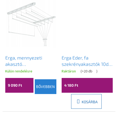
Erga, mennyezeti
Erga Eder, fa
akasztó
szekrényakasztók 10db,
ruhaszárításhoz 7x130
natúr barna-króm, ERG-
Külön rendelésre
Raktáron
(
>20 db
)
cm, fehér, ERG-SEP-
YKA-CH.EDER
10SUSSUF1307P
9 090 Ft
4 180 Ft
BŐVEBBEN
KOSÁRBA