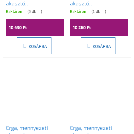
akasztó
akasztó
ruhaszárításhoz 7x130
ruhaszárításhoz 7x120
Raktáron
(
5 db
)
Raktáron
(
1 db
)
cm, fekete, ERG-SEP-
cm, fekete, ERG-SEP-
10SUSSU7PCZ13
10SUSSU7PCZ12
10 630 Ft
10 260 Ft
KOSÁRBA
KOSÁRBA
Erga, mennyezeti
Erga, mennyezeti