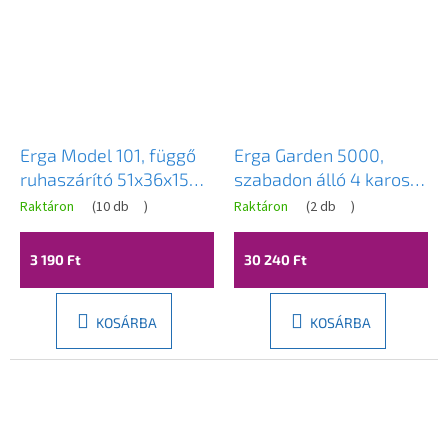
Erga Model 101, függő
Erga Garden 5000,
ruhaszárító 51x36x15
szabadon álló 4 karos
cm, fehér, ERG-SEP-
kerti ruhaszárító
Raktáron
(
10 db
)
Raktáron
(
2 db
)
10SUSZAWSE101
200x200x195 cm,
ezüst-piros, ERG-SEP-
3 190 Ft
30 240 Ft
10SUSOGRGAR50
KOSÁRBA
KOSÁRBA