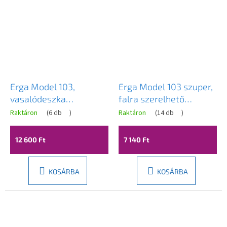
Erga Model 103,
Erga Model 103 szuper,
vasalódeszka
falra szerelhető
125x33,5x87 cm, ezüst-
összecsukható
Raktáron
(
6 db
)
Raktáron
(
14 db
)
kék minta, ERG-SEP-
ruhaszárító 60,5x9x15
10DESPRMOD103
cm, fehér, ERG-SEP-
12 600 Ft
7 140 Ft
10SUSHARSUP60
KOSÁRBA
KOSÁRBA