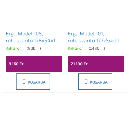
Erga Model 105,
Erga Model 101,
ruhaszárító 178x54x105
ruhaszárító 177x54x91
cm, fehér, ERG-SEP-
cm, fehér, ERG-SEP-
Raktáron
(
6 db
)
Raktáron
(
14 db
)
10SUSSTOMO105
10SUSSTMOD101
9 160 Ft
21 100 Ft
KOSÁRBA
KOSÁRBA