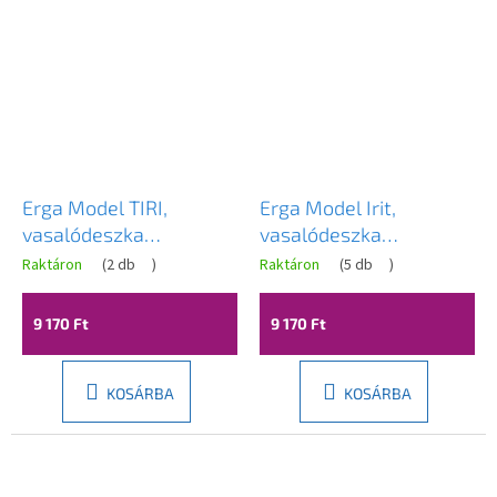
Erga Model TIRI,
Erga Model Irit,
vasalódeszka
vasalódeszka
120x30x80 cm, MIX-
100x30x80 cm, ezüst-
Raktáron
(
2 db
)
Raktáron
(
5 db
)
ezüst, ERG-SEP-
többszínű, ERG-SEP-
10PRASOTIRI11
10DESDOPRIRIT
9 170 Ft
9 170 Ft
KOSÁRBA
KOSÁRBA