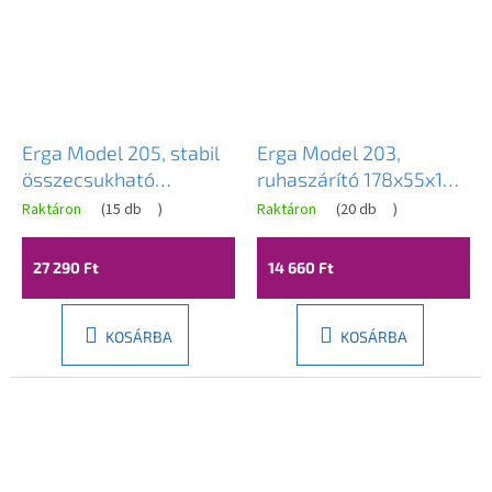
Erga Model 205, stabil
Erga Model 203,
összecsukható
ruhaszárító 178x55x106
ruhaszárító 170x61x97
cm, fekete, ERG-SEP-
Raktáron
(
15 db
)
Raktáron
(
20 db
)
cm, fehér-szürke, ERG-
10SUSST203BLA
SEP-10SUSSTOVIS17
27 290 Ft
14 660 Ft
KOSÁRBA
KOSÁRBA