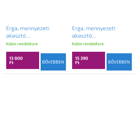
Erga, mennyezeti
Erga, mennyezeti
akasztó
akasztó
ruhaszárításhoz 7x200
ruhaszárításhoz 7x190
Külön rendelésre
Külön rendelésre
cm, fehér, ERG-SEP-
cm, fekete, ERG-SEP-
10SUSSUF2007P
10SUSSU7PCZ19
13 800
15 390
BŐVEBBEN
BŐVEBBEN
Ft
Ft