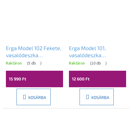
Erga Model 102 Fekete,
Erga Model 101,
vasalódeszka
vasalódeszka
138x38x95 cm, fekete-
137,5x30x89 cm,
Raktáron
(
5 db
)
Raktáron
(
10 db
)
szürke, ERG-SEP-
ezüstszürke, ERG-SEP-
10DESPRBLA102
10DESPRMOD101
15 990 Ft
12 600 Ft
KOSÁRBA
KOSÁRBA