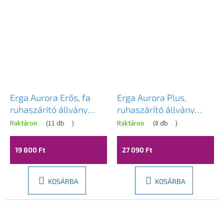
Erga Aurora Erős, fa
Erga Aurora Plus,
ruhaszárító állvány
ruhaszárító állvány
97,5x69,5x90 cm, álló,
69x49,5x97 cm, álló,
Raktáron
(
11 db
)
Raktáron
(
8 db
)
barna-fekete, ERG-
barna-fekete, ERG-
SEP-1002SEPSULUNA
SEP-1265SUAURPLUD
19 800 Ft
27 090 Ft
KOSÁRBA
KOSÁRBA