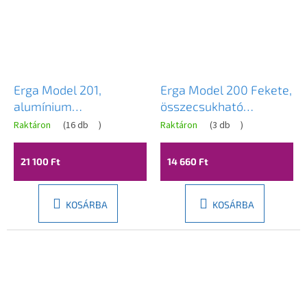
Erga Model 201,
Erga Model 200 Fekete,
alumínium
összecsukható
összecsukható
ruhaszárító 178x55x106
Raktáron
(
16 db
)
Raktáron
(
3 db
)
ruhaszárító 171x55x93
cm, fekete, ERG-SEP-
cm, ERG-SEP-
10SUSSTO20BLA
21 100 Ft
14 660 Ft
10SUSSTMOD201
KOSÁRBA
KOSÁRBA