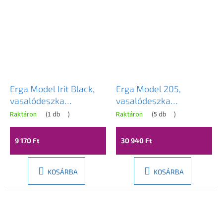
Erga Model Irit Black,
Erga Model 205,
vasalódeszka
vasalódeszka
120x30x80 cm, fekete-
145x38x95 cm, tarka-
Raktáron
(
1 db
)
Raktáron
(
5 db
)
többszínű, ERG-SEP-
ezüst, ERG-SEP-
10DESIRITBLA
10DESPRREK205
9 170 Ft
30 940 Ft
KOSÁRBA
KOSÁRBA