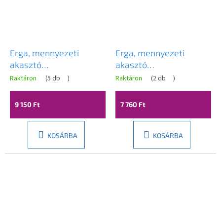
Erga, mennyezeti
Erga, mennyezeti
akasztó
akasztó
ruhaszárításhoz 7x90
ruhaszárításhoz 7x90
Raktáron
(
5 db
)
Raktáron
(
2 db
)
cm, fekete, ERG-SEP-
cm, fehér, ERG-SEP-
10SUSSU7PCZ90
10SUSSUF0097P
9 150 Ft
7 760 Ft
KOSÁRBA
KOSÁRBA