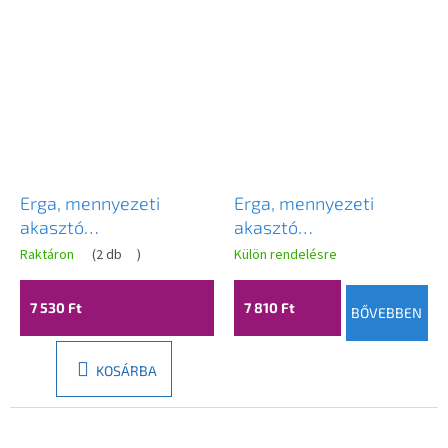
Erga, mennyezeti
Erga, mennyezeti
akasztó
akasztó
ruhaszárításhoz 6x130
ruhaszárításhoz 5x140
Raktáron
(
2 db
)
Külön rendelésre
cm, fehér, ERG-SEP-
cm, fehér, ERG-SEP-
10SUSSUF6PP13
10SUSSUF5PP14
7 530 Ft
7 810 Ft
BŐVEBBEN
KOSÁRBA