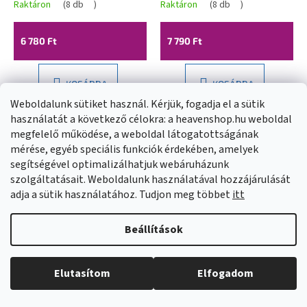
ruhaszárításhoz 6x90
ruhaszárításhoz 6x80
Raktáron
(
8 db
)
Raktáron
(
8 db
)
cm, fehér, ERG-SEP-
cm, fekete, ERG-SEP-
10SUSSUF6PP09
10SUSSU6PCZ80
6 780 Ft
7 790 Ft
KOSÁRBA
KOSÁRBA
Weboldalunk sütiket használ. Kérjük, fogadja el a sütik
használatát a következő célokra: a heavenshop.hu weboldal
megfelelő működése, a weboldal látogatottságának
mérése, egyéb speciális funkciók érdekében, amelyek
segítségével optimalizálhatjuk webáruházunk
szolgáltatásait. Weboldalunk használatával hozzájárulását
adja a sütik használatához. Tudjon meg többet
itt
Beállítások
Erga, mennyezeti
Erga, mennyezeti
Elutasítom
Elfogadom
akasztó
akasztó
ruhaszárításhoz 6x200
ruhaszárításhoz 6x190
Külön rendelésre
Raktáron
(
3 db
)