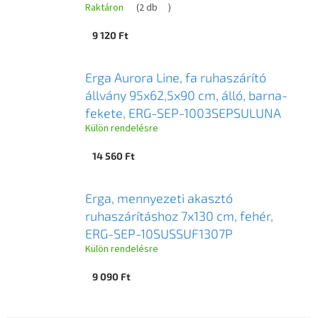
Raktáron
(
2 db
)
9 120 Ft
Erga Aurora Line, fa ruhaszárító
állvány 95x62,5x90 cm, álló, barna-
fekete, ERG-SEP-1003SEPSULUNA
Külön rendelésre
14 560 Ft
Erga, mennyezeti akasztó
ruhaszárításhoz 7x130 cm, fehér,
ERG-SEP-10SUSSUF1307P
Külön rendelésre
9 090 Ft