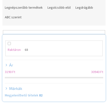
T
e
Legnépszerűbb termékek
Legolcsóbb elöl
Legdrágább
r
m
ABC szerint
é
k
e
k
r
e
Raktáron
68
n
d
Ár
e
z
3190
Ft
30940
Ft
é
s
e
Márkák
Megjeleníthető tételek
82