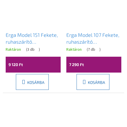
Erga Model 151 Fekete,
Erga Model 107 Fekete,
ruhaszárító
ruhaszárító
59,5x52,2x130,5 cm,
178,5x54x104,5 cm,
Raktáron
(
3 db
)
Raktáron
(
7 db
)
fekete, ERG-SEP-
fekete, ERG-SEP-
10SUSST151BLA
10SUSLA107BLA
9 120 Ft
7 290 Ft
KOSÁRBA
KOSÁRBA