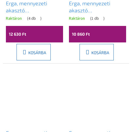
Erga, mennyezeti
Erga, mennyezeti
akasztó
akasztó
ruhaszárításhoz 7x160
ruhaszárításhoz 7x160
Raktáron
(
4 db
)
Raktáron
(
1 db
)
cm, fekete, ERG-SEP-
cm, fehér, ERG-SEP-
10SUSSU7PCZ16
10SUSSUF1607P
12 630 Ft
10 860 Ft
KOSÁRBA
KOSÁRBA