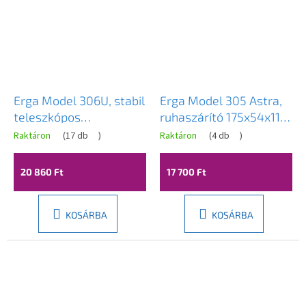
Erga Model 306U, stabil
Erga Model 305 Astra,
teleszkópos
ruhaszárító 175x54x110
ruhaszárító 202x55x92
cm, fehér-szürke, ERG-
Raktáron
(
17 db
)
Raktáron
(
4 db
)
cm, fehér-zöld, ERG-
SEP-10SUSSTOMO305
SEP-10SUSSTOPROFE
20 860 Ft
17 700 Ft
KOSÁRBA
KOSÁRBA