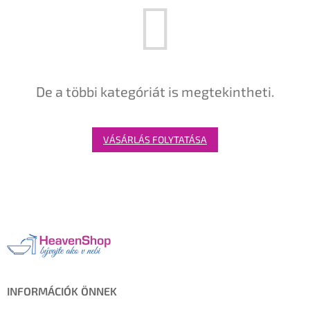
De a többi kategóriát is megtekintheti.
VÁSÁRLÁS FOLYTATÁSA
L
á
b
l
é
c
INFORMÁCIÓK ÖNNEK