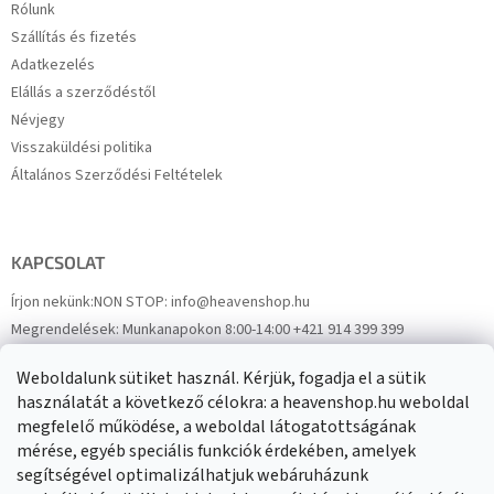
Rólunk
Szállítás és fizetés
Adatkezelés
Elállás a szerződéstől
Névjegy
Visszaküldési politika
Általános Szerződési Feltételek
KAPCSOLAT
Írjon nekünk:
NON STOP: info@heavenshop.hu
Megrendelések:
Munkanapokon 8:00-14:00 +421 914 399 399
Panaszok:
Munkanapokon 8:00-14:00 +421 914 399 399
Weboldalunk sütiket használ. Kérjük, fogadja el a sütik
Facebook
HeavenShop.sk
használatát a következő célokra: a heavenshop.hu weboldal
megfelelő működése, a weboldal látogatottságának
mérése, egyéb speciális funkciók érdekében, amelyek
Eredményeink
segítségével optimalizálhatjuk webáruházunk