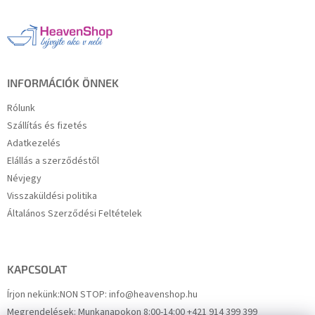
b
l
é
c
INFORMÁCIÓK ÖNNEK
Rólunk
Szállítás és fizetés
Adatkezelés
Elállás a szerződéstől
Névjegy
Visszaküldési politika
Általános Szerződési Feltételek
KAPCSOLAT
Írjon nekünk:
NON STOP: info@heavenshop.hu
Megrendelések:
Munkanapokon 8:00-14:00 +421 914 399 399