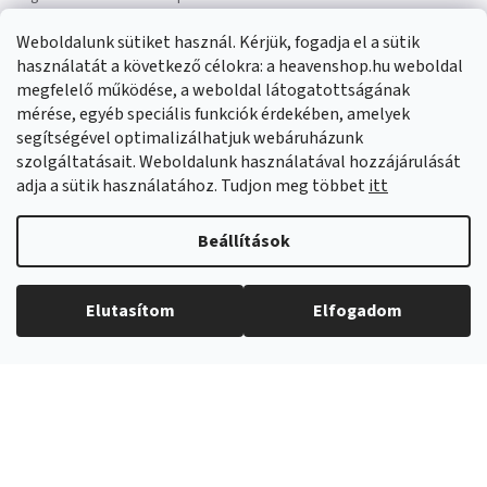
Panaszok:
Munkanapokon 8:00-14:00 +421 914 399 399
Weboldalunk sütiket használ. Kérjük, fogadja el a sütik
Facebook
HeavenShop.sk
használatát a következő célokra: a heavenshop.hu weboldal
megfelelő működése, a weboldal látogatottságának
mérése, egyéb speciális funkciók érdekében, amelyek
Eredményeink
segítségével optimalizálhatjuk webáruházunk
szolgáltatásait. Weboldalunk használatával hozzájárulását
adja a sütik használatához. Tudjon meg többet
itt
Árukereső.hu
Beállítások
Elutasítom
Elfogadom
Copyright 2026
Heavenshop
. Minden jog fenntartva.