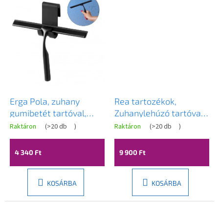
Erga Pola, zuhany
Rea tartozékok,
gumibetét tartóval,
Zuhanylehúzó tartóval
fekete matt, ERG-YKA-
YZ-G04, arany, REA-
Raktáron
(
>20 db
)
Raktáron
(
>20 db
)
RY.POLA
72000
4 340 Ft
9 900 Ft
KOSÁRBA
KOSÁRBA