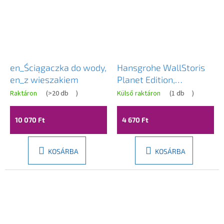
en_Ściągaczka do wody,
Hansgrohe WallStoris
en_z wieszakiem
Planet Edition,
gumibetét 195x44 mm,
Raktáron
(
>20 db
)
Külső raktáron
(
1 db
)
homok
(újrahasznosított),
10 070 Ft
4 670 Ft
HAN-28913210
KOSÁRBA
KOSÁRBA