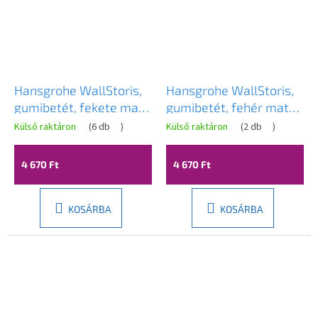
Hansgrohe WallStoris,
Hansgrohe WallStoris,
gumibetét, fekete matt,
gumibetét, fehér matt,
HAN-27916670
HAN-27916700
Külső raktáron
(
6 db
)
Külső raktáron
(
2 db
)
4 670 Ft
4 670 Ft
KOSÁRBA
KOSÁRBA