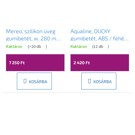
Mereo, szilikon üveg
Aqualine, DUCKY
gumibetét, w. 280 mm,
gumibetét, ABS / fehér,
tartóval, fekete, MER-
13003001
Raktáron
(
>20 db
)
Raktáron
(
12 db
)
CK20
7 250 Ft
2 420 Ft
KOSÁRBA
KOSÁRBA