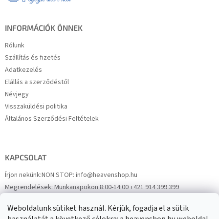
c
n
y
í
INFORMÁCIÓK ÖNNEK
t
á
Rólunk
s
Szállítás és fizetés
e
Adatkezelés
l
e
Elállás a szerződéstől
m
Névjegy
e
Visszaküldési politika
i
Általános Szerződési Feltételek
KAPCSOLAT
Írjon nekünk:
NON STOP: info@heavenshop.hu
Megrendelések:
Munkanapokon 8:00-14:00 +421 914 399 399
Panaszok:
Munkanapokon 8:00-14:00 +421 914 399 399
Weboldalunk sütiket használ. Kérjük, fogadja el a sütik
Facebook
HeavenShop.sk