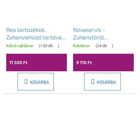
Rea tartozékok,
Novaservis -
Zuhanylehúzó tartóval
Zuhanytörlő
YZ-G04, fekete, REA-
krómtartóval, 6977.0
Külső raktáron
(
>20 db
)
Raktáron
(
14 db
)
70001
11 500 Ft
9 710 Ft
KOSÁRBA
KOSÁRBA