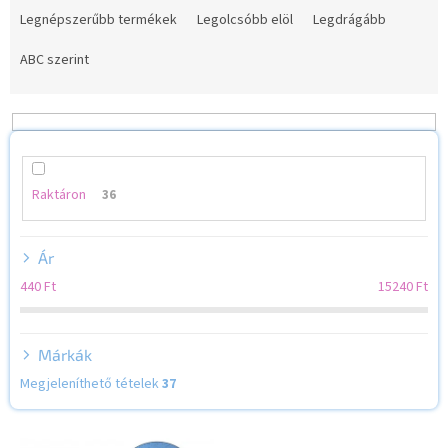
e
Legnépszerűbb termékek
Legolcsóbb elöl
Legdrágább
r
m
ABC szerint
é
k
e
k
r
e
Raktáron
36
n
d
Ár
e
z
440
Ft
15240
Ft
é
s
e
Márkák
Megjeleníthető tételek
37
T