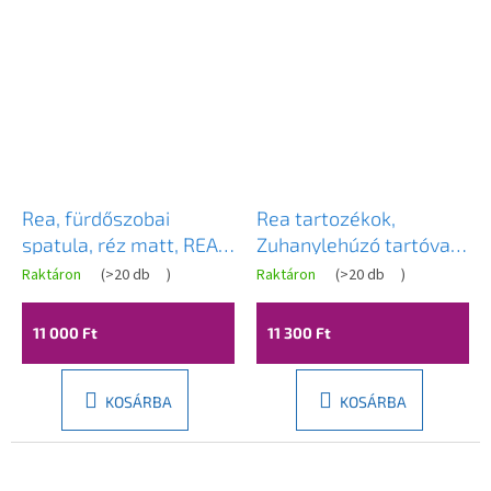
Rea, fürdőszobai
Rea tartozékok,
spatula, réz matt, REA-
Zuhanylehúzó tartóval
72065
YZ-G04, króm, REA-
Raktáron
(
>20 db
)
Raktáron
(
>20 db
)
70000
11 000 Ft
11 300 Ft
KOSÁRBA
KOSÁRBA