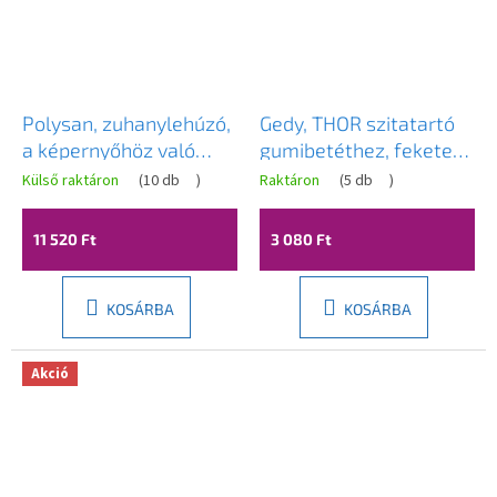
Polysan, zuhanylehúzó,
Gedy, THOR szitatartó
a képernyőhöz való
gumibetéthez, fekete
rögzítéssel, fehér matt,
matt, 562614
Külső raktáron
(
10 db
)
Raktáron
(
5 db
)
72825.11
11 520 Ft
3 080 Ft
KOSÁRBA
KOSÁRBA
Akció