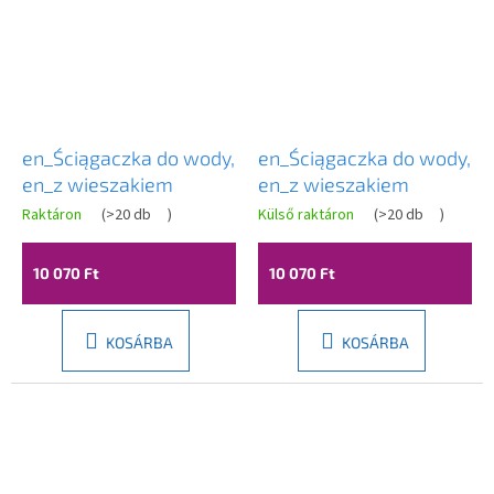
en_Ściągaczka do wody,
en_Ściągaczka do wody,
en_z wieszakiem
en_z wieszakiem
Raktáron
(
>20 db
)
Külső raktáron
(
>20 db
)
10 070 Ft
10 070 Ft
KOSÁRBA
KOSÁRBA