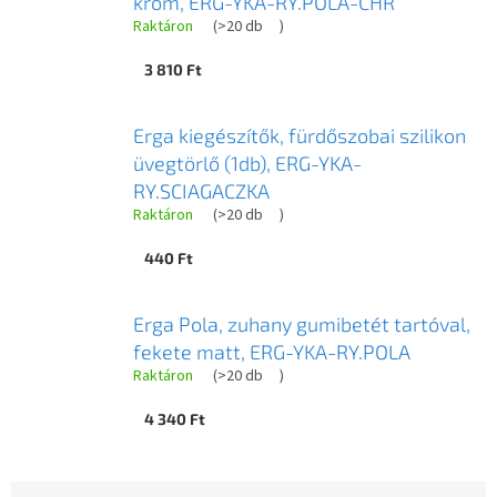
króm, ERG-YKA-RY.POLA-CHR
Raktáron
(
>20 db
)
3 810 Ft
Erga kiegészítők, fürdőszobai szilikon
üvegtörlő (1db), ERG-YKA-
RY.SCIAGACZKA
Raktáron
(
>20 db
)
440 Ft
Erga Pola, zuhany gumibetét tartóval,
fekete matt, ERG-YKA-RY.POLA
Raktáron
(
>20 db
)
4 340 Ft
T