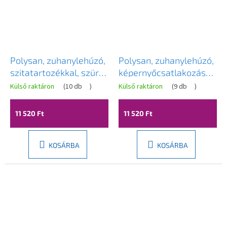
Polysan, zuhanylehúzó,
Polysan, zuhanylehúzó,
szitatartozékkal, szürke
képernyőcsatlakozással,
matt, 72825.31
fekete matt, 72825.21
Külső raktáron
(
10 db
)
Külső raktáron
(
9 db
)
11 520 Ft
11 520 Ft
KOSÁRBA
KOSÁRBA