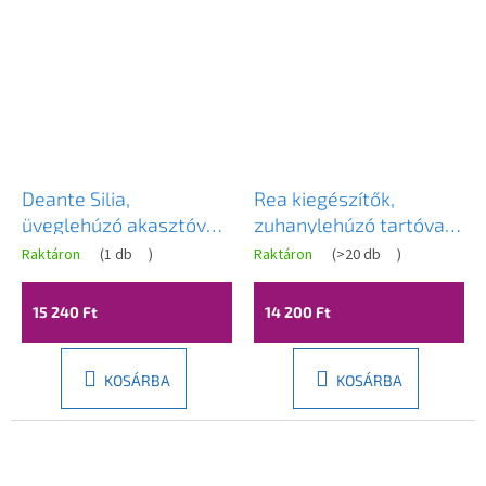
Deante Silia,
Rea kiegészítők,
üveglehúzó akasztóval,
zuhanylehúzó tartóval
szálcsiszolt bronz, DEA-
YZ-G04, matt arany,
Raktáron
(
1 db
)
Raktáron
(
>20 db
)
ADI_C31K
REA-72069
15 240 Ft
14 200 Ft
KOSÁRBA
KOSÁRBA