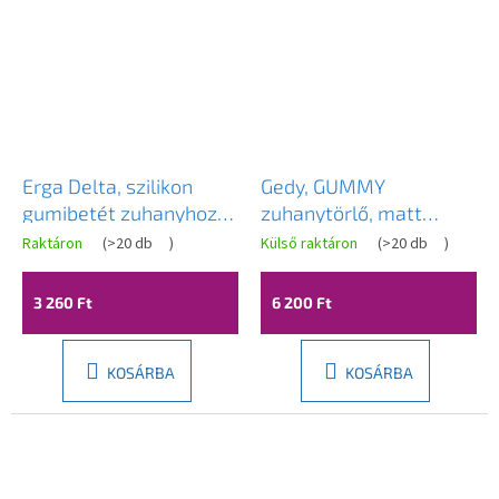
Erga Delta, szilikon
Gedy, GUMMY
gumibetét zuhanyhoz
zuhanytörlő, matt
tartóval, fekete matt,
fekete, 264114
Raktáron
(
>20 db
)
Külső raktáron
(
>20 db
)
ERG-YKA-RY.DELTA
3 260 Ft
6 200 Ft
KOSÁRBA
KOSÁRBA