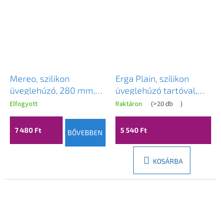
Mereo, szilikon
Erga Plain, szilikon
üveglehúzó, 280 mm,
üveglehúzó tartóval,
tartóval, szürke, MER-
fekete-barna, ERG-
Elfogyott
Raktáron
(
>20 db
)
CK20G
99897BM
7 480 Ft
5 540 Ft
BŐVEBBEN
KOSÁRBA