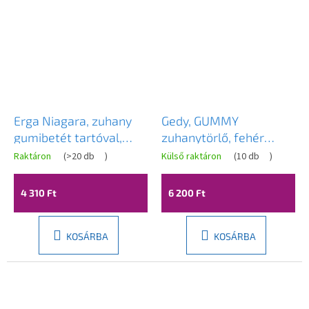
Erga Niagara, zuhany
Gedy, GUMMY
gumibetét tartóval,
zuhanytörlő, fehér
fekete matt, ERG-
matt, 264102
Raktáron
(
>20 db
)
Külső raktáron
(
10 db
)
08475
4 310 Ft
6 200 Ft
KOSÁRBA
KOSÁRBA