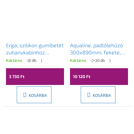
Erga, szilikon gumibetét
Aqualine, padlólehúzó
zuhanykabinhoz
300x890mm, fekete,
tartóval, króm, ERG-
SQ121B
Raktáron
(
8 db
)
Raktáron
(
>20 db
)
YKA-RY.DELTA-CHR
3 730 Ft
10 120 Ft
KOSÁRBA
KOSÁRBA