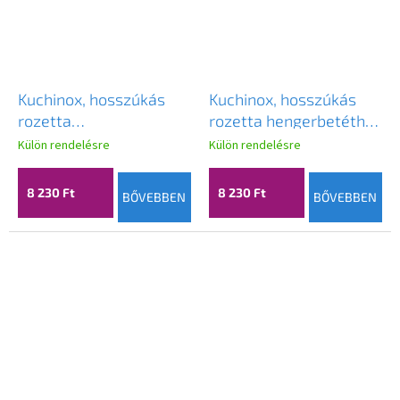
Kuchinox, hosszúkás
Kuchinox, hosszúkás
rozetta
rozetta hengerbetéthez
cilinderbetéthez
117x50x9 mm, patinás,
Külön rendelésre
Külön rendelésre
117x50x9 mm, szatén,
LAV-LZ3_402A
LAV-LZ3_302A
8 230 Ft
8 230 Ft
BŐVEBBEN
BŐVEBBEN