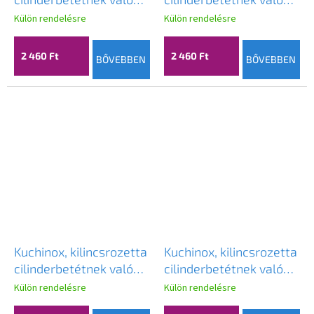
furattal, matt arany,
furattal, grafit, LAV-
Külön rendelésre
Külön rendelésre
LAV-LP2_G02A
LP2_502A
2 460 Ft
2 460 Ft
BŐVEBBEN
BŐVEBBEN
Kuchinox, kilincsrozetta
Kuchinox, kilincsrozetta
cilinderbetétnek való
cilinderbetétnek való
furattal, fekete-arany,
furattal, matt fekete,
Külön rendelésre
Külön rendelésre
LAV-LP2_702A
LAV-LP2_902A