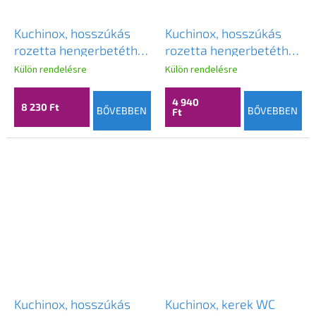
Kuchinox, hosszúkás
Kuchinox, hosszúkás
rozetta hengerbetéthez
rozetta hengerbetéthez
117x50x9 mm, fekete,
116x49x10 mm, szatén
Külön rendelésre
Külön rendelésre
LAV-LZ3_902A
acél, LAV-LZ1_102A
4 940
8 230 Ft
BŐVEBBEN
BŐVEBBEN
Ft
Kuchinox, hosszúkás
Kuchinox, kerek WC