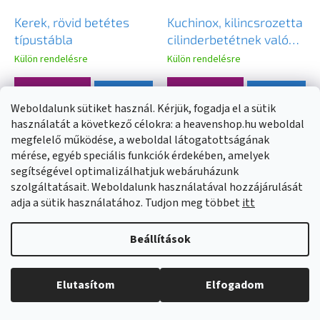
Kerek, rövid betétes
Kuchinox, kilincsrozetta
típustábla
cilinderbetétnek való
furattal, fényes arany,
Külön rendelésre
Külön rendelésre
LAV-LO1_G02A
2 880
2 050 Ft
BŐVEBBEN
BŐVEBBEN
Ft
Weboldalunk sütiket használ. Kérjük, fogadja el a sütik
használatát a következő célokra: a heavenshop.hu weboldal
megfelelő működése, a weboldal látogatottságának
mérése, egyéb speciális funkciók érdekében, amelyek
segítségével optimalizálhatjuk webáruházunk
szolgáltatásait. Weboldalunk használatával hozzájárulását
adja a sütik használatához. Tudjon meg többet
itt
Beállítások
Elutasítom
Elfogadom
Kuchinox, kilincsrozetta
Kuchinox, kilincsrozetta
cilinderbetétnek való
cilinderbetétnek való