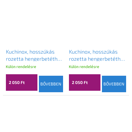
Kuchinox, hosszúkás
Kuchinox, hosszúkás
rozetta hengerbetéthez
rozetta hengerbetéthez
126x46x12 mm, patinás,
126x40x10 mm, szatén
Külön rendelésre
Külön rendelésre
LAV-LZ4_402A
acél, LAV-LZ5_102A
2 050 Ft
2 050 Ft
BŐVEBBEN
BŐVEBBEN