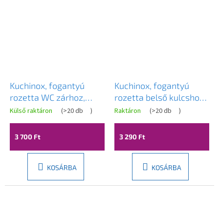
Kuchinox, fogantyú
Kuchinox, fogantyú
rozetta WC zárhoz,
rozetta belső kulcshoz,
fényes arany, LAV-
matt fekete-arany,
Külső raktáron
(
>20 db
)
Raktáron
(
>20 db
)
LK5_G03A
LAV-LK6_701A
3 700 Ft
3 290 Ft
KOSÁRBA
KOSÁRBA