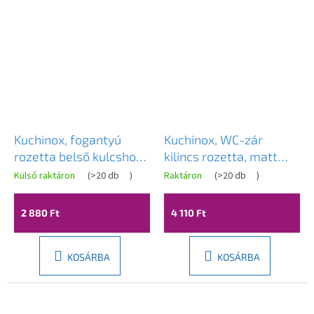
Kuchinox, fogantyú
Kuchinox, WC-zár
rozetta belső kulcshoz,
kilincs rozetta, matt
fényes arany, LAV-
arany, LAV-LO4_G03R
Külső raktáron
(
>20 db
)
Raktáron
(
>20 db
)
LK5_G01A
2 880 Ft
4 110 Ft
KOSÁRBA
KOSÁRBA