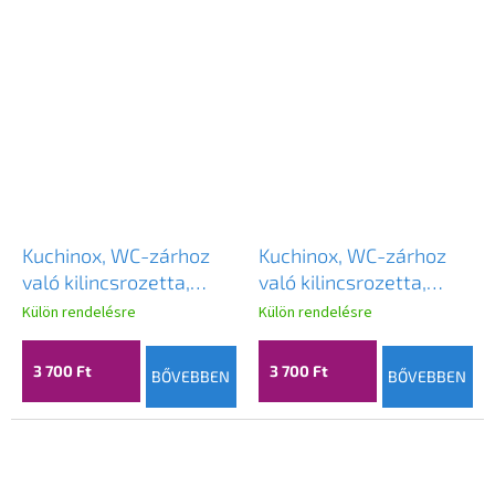
Kuchinox, WC-zárhoz
Kuchinox, WC-zárhoz
való kilincsrozetta,
való kilincsrozetta,
matt fekete-arany,
matt fekete, LAV-
Külön rendelésre
Külön rendelésre
LAV-LP2_703A
LP2_903A
3 700 Ft
3 700 Ft
BŐVEBBEN
BŐVEBBEN