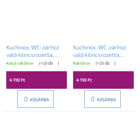
Kuchinox, WC-zárhoz
Kuchinox, WC-zárhoz
való kilincsrozetta,
való kilincsrozetta,
matt fekete, LAV-
fényes arany, LAV-
Külső raktáron
(
>20 db
)
Raktáron
(
>20 db
)
LO4_903R
LO4_G23A
4 110 Ft
4 110 Ft
KOSÁRBA
KOSÁRBA