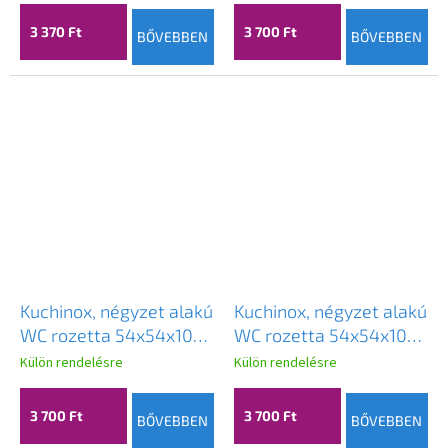
3 370 Ft
3 700 Ft
BŐVEBBEN
BŐVEBBEN
Kuchinox, négyzet alakú
Kuchinox, négyzet alakú
WC rozetta 54x54x10
WC rozetta 54x54x10
mm, szatén, LAV-
mm, patinás, LAV-
Külön rendelésre
Külön rendelésre
LK4_103S
LK4_403S
3 700 Ft
3 700 Ft
BŐVEBBEN
BŐVEBBEN