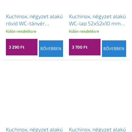
Kuchinox, négyzet alakú
Kuchinox, négyzet alakú
rövid WC-tányér
WC-lap 52x52x10 mm,
50x50x10 mm, patinás,
króm-grafit, LAV-
Külön rendelésre
Külön rendelésre
LAV-LK1_403S
LK2_503B
3 290 Ft
3 700 Ft
BŐVEBBEN
BŐVEBBEN
Kuchinox, négyzet alakú
Kuchinox, négyzet alakú