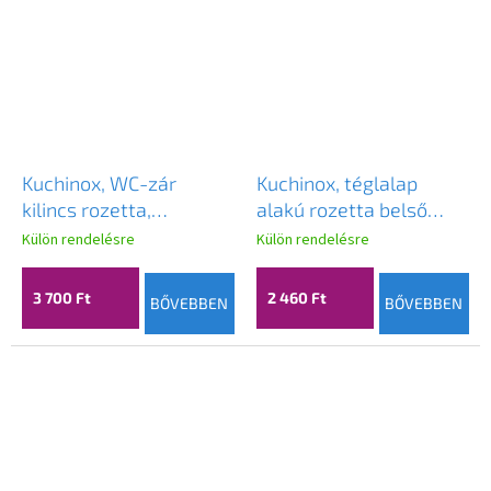
Kuchinox, WC-zár
Kuchinox, téglalap
kilincs rozetta,
alakú rozetta belső
szálcsiszolt acél, LAV-
kulcshoz, grafit, LAV-
Külön rendelésre
Külön rendelésre
LP2_303A
LP2_501A
3 700 Ft
2 460 Ft
BŐVEBBEN
BŐVEBBEN