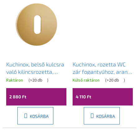
Kuchinox, belső kulcsra
Kuchinox, rozetta WC
való kilincsrozetta,
zár fogantyúhoz, arany
fényes arany, LAV-
matt, LAV-LK6_G03A
Raktáron
(
>20 db
)
Külső raktáron
(
>20 db
)
LO4_G21A
2 880 Ft
4 110 Ft
KOSÁRBA
KOSÁRBA