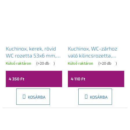
Kuchinox, kerek, rövid
Kuchinox, WC-zárhoz
WC rozetta 53x6 mm,
való kilincsrozetta,
szatén, LAV-LO4_3M3R
fényes arany, LAV-
Külső raktáron
(
>20 db
)
Külső raktáron
(
>20 db
)
LO1_G03A
4 350 Ft
4 110 Ft
KOSÁRBA
KOSÁRBA