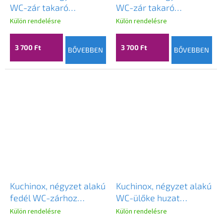
WC-zár takaró
WC-zár takaró
54x54x10 mm, króm,
52x52x10 mm, patinás,
Külön rendelésre
Külön rendelésre
LAV-LK4_503A
LAV-LK2_403B
3 700 Ft
3 700 Ft
BŐVEBBEN
BŐVEBBEN
Kuchinox, négyzet alakú
Kuchinox, négyzet alakú
fedél WC-zárhoz
WC-ülőke huzat
50x50x10 mm, szatén,
54x54x10 mm, patinás,
Külön rendelésre
Külön rendelésre
LAV-LK1_303S
LAV-LK3_403S