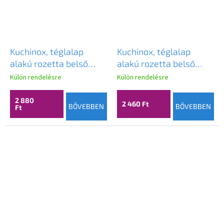
Kuchinox, téglalap
Kuchinox, téglalap
alakú rozetta belső
alakú rozetta belső
kulcshoz, fekete-arany
kulcshoz, matt fekete,
Külön rendelésre
Külön rendelésre
matt, LAV-LP2_701A
LAV-LP2_901A
2 880
2 460 Ft
BŐVEBBEN
BŐVEBBEN
Ft