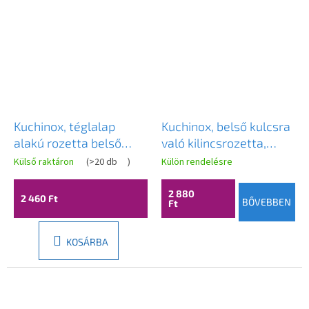
Kuchinox, téglalap
Kuchinox, belső kulcsra
alakú rozetta belső
való kilincsrozetta,
kulcshoz, matt arany,
fényes arany, LAV-
Külső raktáron
(
>20 db
)
Külön rendelésre
LAV-LP2_G01A
LO1_G01A
2 880
2 460 Ft
BŐVEBBEN
Ft
KOSÁRBA