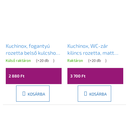
Kuchinox, fogantyú
Kuchinox, WC-zár
rozetta belső kulcshoz,
kilincs rozetta, matt
matt fekete, LAV-
arany, LAV-LP2_G03A
Külső raktáron
(
>20 db
)
Raktáron
(
>20 db
)
LK6_901A
2 880 Ft
3 700 Ft
KOSÁRBA
KOSÁRBA