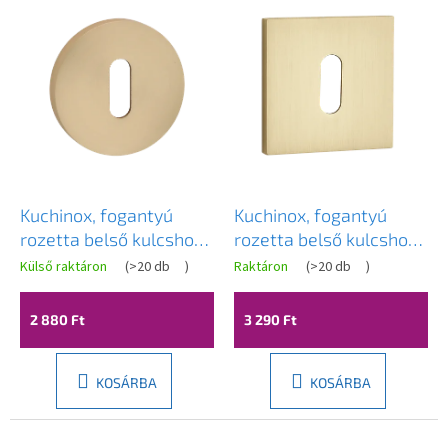
e
r
m
é
k
e
k
l
i
s
Kuchinox, fogantyú
Kuchinox, fogantyú
t
rozetta belső kulcshoz,
rozetta belső kulcshoz,
á
arany matt, LAV-
arany matt, LAV-
Külső raktáron
(
>20 db
)
Raktáron
(
>20 db
)
j
LO4_G01R
LK6_G01A
a
2 880 Ft
3 290 Ft
KOSÁRBA
KOSÁRBA