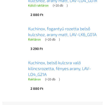
kulcshoz, arany matt, LAV-LO4_G01R
Külső raktáron
(
>20 db
)
2 880 Ft
Kuchinox, fogantyú rozetta belső
kulcshoz, arany matt, LAV-LK6_G01A
Raktáron
(
>20 db
)
3 290 Ft
Kuchinox, belső kulcsra való
kilincsrozetta, fényes arany, LAV-
LO4_G21A
Raktáron
(
>20 db
)
2 880 Ft
T