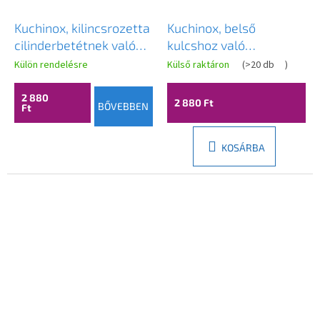
Kuchinox, kilincsrozetta
Kuchinox, belső
cilinderbetétnek való
kulcshoz való
furattal, matt fekete,
kilincsrozetta, matt
Külön rendelésre
Külső raktáron
(
>20 db
)
LAV-LO4_902R
fekete, LAV-LO4_901R
2 880
2 880 Ft
BŐVEBBEN
Ft
KOSÁRBA