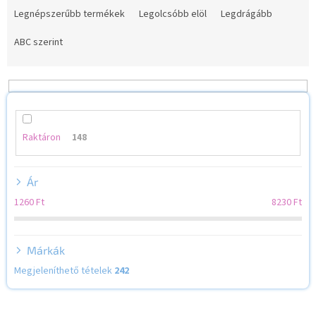
e
Legnépszerűbb termékek
Legolcsóbb elöl
Legdrágább
r
m
ABC szerint
é
k
e
k
r
e
Raktáron
148
n
d
Ár
e
z
1260
Ft
8230
Ft
é
s
e
Márkák
Megjeleníthető tételek
242
T