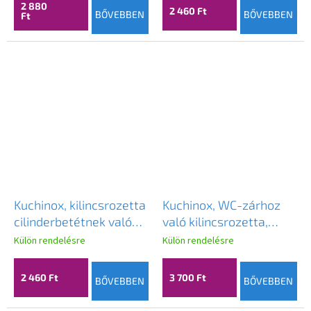
2 880
2 460 Ft
BŐVEBBEN
BŐVEBBEN
Ft
Kuchinox, kilincsrozetta
Kuchinox, WC-zárhoz
cilinderbetétnek való
való kilincsrozetta,
furattal, szálcsiszolt
grafit, LAV-LP2_503A
Külön rendelésre
Külön rendelésre
acél, LAV-LP2_302A
2 460 Ft
3 700 Ft
BŐVEBBEN
BŐVEBBEN