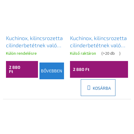
Kuchinox, kilincsrozetta
Kuchinox, kilincsrozetta
cilinderbetétnek való
cilinderbetétnek való
furattal, matt arany,
furattal, szatén, LAV-
Külön rendelésre
Külső raktáron
(
>20 db
)
LAV-LK1_G02A
LO4_3M2R
2 880
2 880 Ft
BŐVEBBEN
Ft
KOSÁRBA