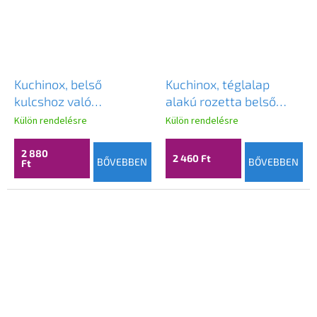
Kuchinox, belső
Kuchinox, téglalap
kulcshoz való
alakú rozetta belső
kilincsrozetta, matt
kulcshoz, szatén, LAV-
Külön rendelésre
Külön rendelésre
arany, LAV-LK1_G01A
LP2_301A
2 880
2 460 Ft
BŐVEBBEN
BŐVEBBEN
Ft