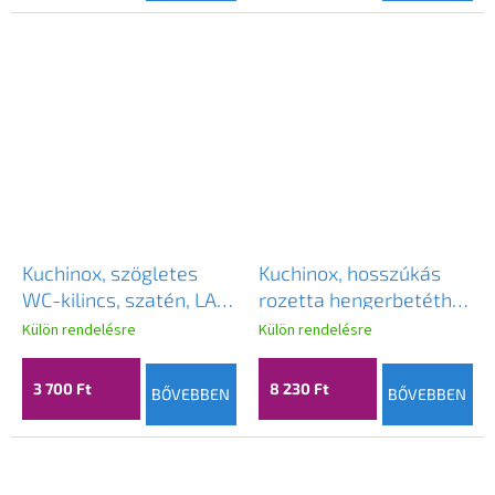
Kuchinox, szögletes
Kuchinox, hosszúkás
WC-kilincs, szatén, LAV-
rozetta hengerbetéthez
LK3_303S
127x50x9 mm, szatén,
Külön rendelésre
Külön rendelésre
LAV-LZ3_302S
3 700 Ft
8 230 Ft
BŐVEBBEN
BŐVEBBEN