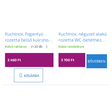
Kuchinox, fogantyú
Kuchinox, négyzet alakú
rozetta belső kulcshoz,
rozetta WC-betéthez
platina, LAV-LK1_401S
50x50x10 mm, matt
Külső raktáron
(
>20 db
)
Külön rendelésre
arany, LAV-LK1_G03A
2 460 Ft
3 700 Ft
BŐVEBBEN
KOSÁRBA