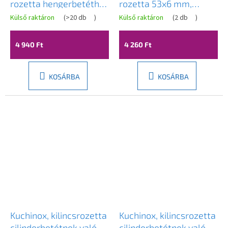
rozetta hengerbetéthez
rozetta 53x6 mm,
116x49x10 mm, patinás,
grafit, LAV-LO4_503R
Külső raktáron
(
>20 db
)
Külső raktáron
(
2 db
)
LAV-LZ1_4M2A
4 940 Ft
4 260 Ft
KOSÁRBA
KOSÁRBA
Kuchinox, kilincsrozetta
Kuchinox, kilincsrozetta
cilinderbetétnek való
cilinderbetétnek való