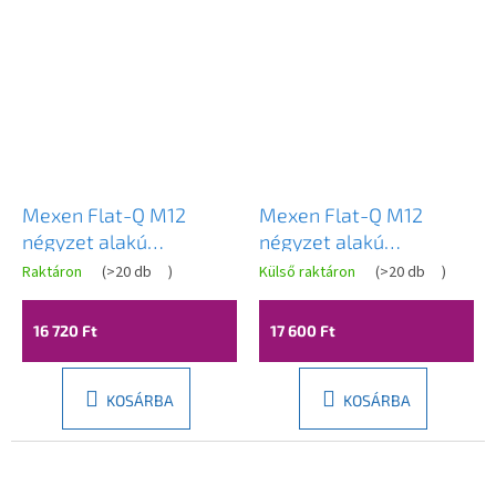
Mexen Flat-Q M12
Mexen Flat-Q M12
négyzet alakú
négyzet alakú
padlólefolyó 15 x 15 cm,
padlólefolyó 15 x 15 cm,
Raktáron
(
>20 db
)
Külső raktáron
(
>20 db
)
fekete - 1710415
szálcsiszolt acél -
1010415
16 720 Ft
17 600 Ft
KOSÁRBA
KOSÁRBA