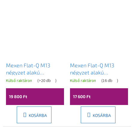
Mexen Flat-Q M13
Mexen Flat-Q M13
négyzet alakú
négyzet alakú
padlólefolyó 25 x 25
padlólefolyó 25 x 25
Külső raktáron
(
>20 db
)
Külső raktáron
(
16 db
)
cm, szálcsiszolt acél -
cm, szálcsiszolt acél -
1710025
1010025
19 800 Ft
17 600 Ft
KOSÁRBA
KOSÁRBA