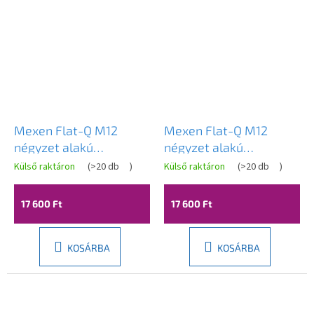
Mexen Flat-Q M12
Mexen Flat-Q M12
négyzet alakú
négyzet alakú
padlólefolyó 12 x 12 cm,
padlólefolyó 12 x 12 cm,
Külső raktáron
(
>20 db
)
Külső raktáron
(
>20 db
)
fekete - 1710412
szálcsiszolt acél -
1010412
17 600 Ft
17 600 Ft
KOSÁRBA
KOSÁRBA