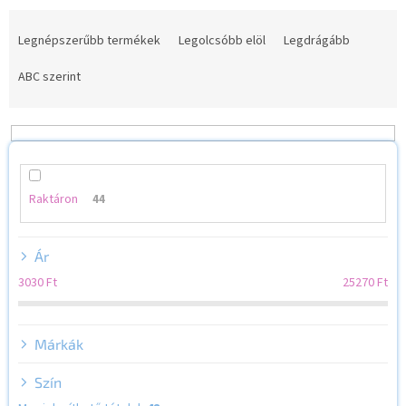
T
e
Legnépszerűbb termékek
Legolcsóbb elöl
Legdrágább
r
m
ABC szerint
é
k
e
k
r
e
Raktáron
44
n
d
Ár
e
z
3030
Ft
25270
Ft
é
s
e
Márkák
Szín