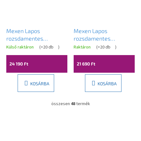
Mexen Lapos
Mexen Lapos
rozsdamentes
rozsdamentes
padlólefolyó 15x15 cm,
padlólefolyó 12x12 cm,
Külső raktáron
(
>20 db
)
Raktáron
(
>20 db
)
arany, 1510015
arany, 1510012
24 190 Ft
21 690 Ft
KOSÁRBA
KOSÁRBA
összesen
48
termék
L
i
s
L
t
á
a
b
i
l