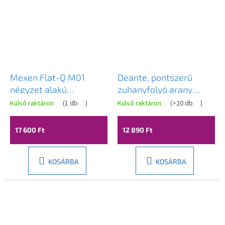
Mexen Flat-Q M01
Deante, pontszerű
négyzet alakú
zuhanyfolyó arany
padlólefolyó 12 x 12 cm,
ráccsal 105x105mm,
Külső raktáron
(
1 db
)
Külső raktáron
(
>20 db
)
szálcsiszolt acél -
arany matt, DEA-
1010312
KOS_R01C
17 600 Ft
12 890 Ft
KOSÁRBA
KOSÁRBA