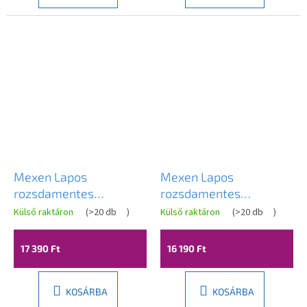
Mexen Lapos
Mexen Lapos
rozsdamentes
rozsdamentes
padlólefolyó 12x12 cm,
padlólefolyó 15x15 cm,
Külső raktáron
(
>20 db
)
Külső raktáron
(
>20 db
)
fekete, 1710012
1010015
17 390 Ft
16 190 Ft
KOSÁRBA
KOSÁRBA