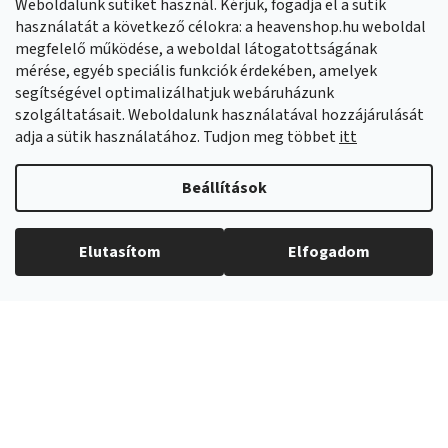
Weboldalunk sütiket használ. Kérjük, fogadja el a sütik
Facebook
HeavenShop.sk
használatát a következő célokra: a heavenshop.hu weboldal
megfelelő működése, a weboldal látogatottságának
mérése, egyéb speciális funkciók érdekében, amelyek
Eredményeink
segítségével optimalizálhatjuk webáruházunk
szolgáltatásait. Weboldalunk használatával hozzájárulását
adja a sütik használatához. Tudjon meg többet
itt
Árukereső.hu
Beállítások
Elutasítom
Elfogadom
Copyright 2026
Heavenshop
. Minden jog fenntartva.
Shoptet Premium készítette