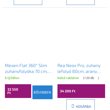
Mexen Flat 360° Slim
Rea Neox Pro, zuhany
zuhanyfolyóka 70 cm,
lefolyó 80cm, arany
matt réz, 1C41070
matt, REA-G2703
8 týždňov
Külső raktáron
(
>20 db
)
32 550
34 200 Ft
BŐVEBBEN
Ft
KOSÁRBA