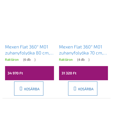
Mexen Flat 360° M01
Mexen Flat 360° M01
zuhanyfolyóka 80 cm,
zuhanyfolyóka 70 cm,
szálcsiszolt grafit,
szálcsiszolt grafit,
Raktáron
(
6 db
)
Raktáron
(
4 db
)
1E20080-40
1E20070-40
34 970 Ft
31 320 Ft
KOSÁRBA
KOSÁRBA