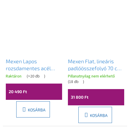
Mexen Lapos
Mexen Flat, lineáris
rozsdamentes acél
padlóösszefolyó 70 cm,
zuhanyfolyó 70 cm
M01, grafit matt,
Raktáron
(
>20 db
)
Pillanatnyilag nem elérhető
minta M18, 1023070-15
1E20070-15
(
18 db
)
20 490 Ft
31 800 Ft
KOSÁRBA
KOSÁRBA