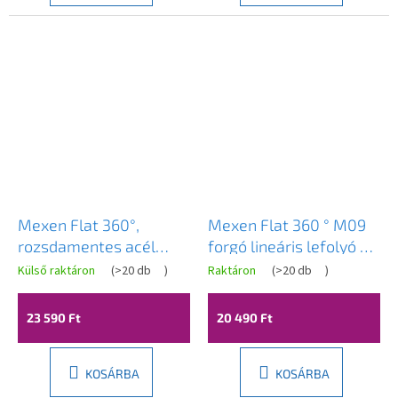
Mexen Flat 360°,
Mexen Flat 360 ° M09
rozsdamentes acél
forgó lineáris lefolyó 70
zuhanyfolyó, M15
cm, króm - 1028070-40
Külső raktáron
(
>20 db
)
Raktáron
(
>20 db
)
modell 60 cm, fekete
matt, 1724060-40
23 590 Ft
20 490 Ft
KOSÁRBA
KOSÁRBA