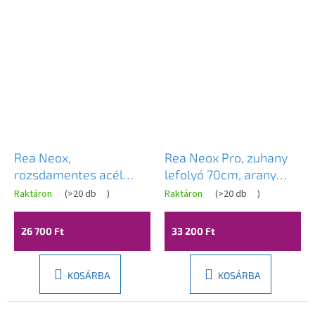
Rea Neox,
Rea Neox Pro, zuhany
rozsdamentes acél
lefolyó 70cm, arany
zuhanylefolyó 50 cm, 2
matt, REA-G2702
Raktáron
(
>20 db
)
Raktáron
(
>20 db
)
az 1-ben, matt réz, REA-
G4896
26 700 Ft
33 200 Ft
KOSÁRBA
KOSÁRBA