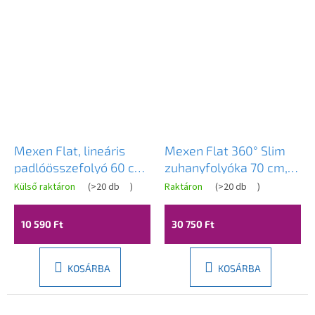
Mexen Flat, lineáris
Mexen Flat 360° Slim
padlóösszefolyó 60 cm,
zuhanyfolyóka 70 cm,
matt réz, 1C20060
matt arany, 1A41070
Külső raktáron
(
>20 db
)
Raktáron
(
>20 db
)
10 590 Ft
30 750 Ft
KOSÁRBA
KOSÁRBA