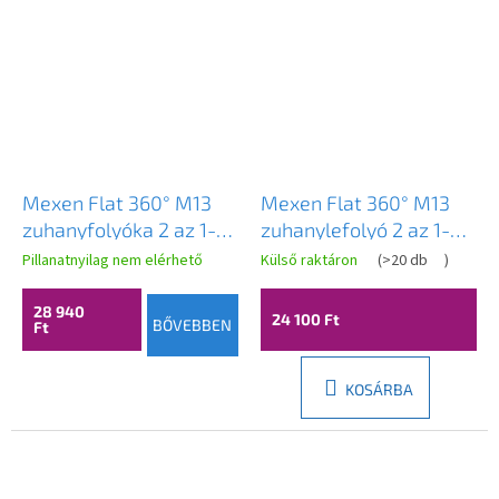
Mexen Flat 360° M13
Mexen Flat 360° M13
zuhanyfolyóka 2 az 1-
zuhanylefolyó 2 az 1-
ben, 60 cm, matt réz,
ben, 50 cm, matt arany,
Pillanatnyilag nem elérhető
Külső raktáron
(
>20 db
)
1C10060-40
1A10050-40
28 940
24 100 Ft
BŐVEBBEN
Ft
KOSÁRBA