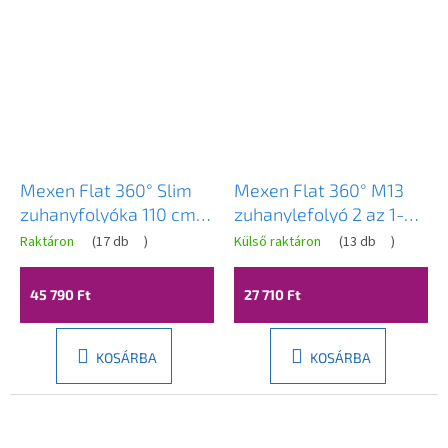
Mexen Flat 360° Slim
Mexen Flat 360° M13
zuhanyfolyóka 110 cm,
zuhanylefolyó 2 az 1-
szálcsiszolt grafit,
ben, 60 cm, matt arany,
Raktáron
(
17 db
)
Külső raktáron
(
13 db
)
1E41110
1A10060-40
45 790 Ft
27 710 Ft
KOSÁRBA
KOSÁRBA