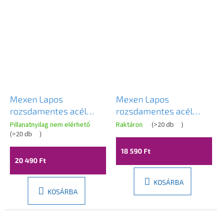
Mexen Lapos
Mexen Lapos
rozsdamentes acél
rozsdamentes acél
zuhanytálca, 360°-ban
zuhanyfolyóka 60 cm
Pillanatnyilag nem elérhető
Raktáron
(
>20 db
)
forgatható szifon, 70
(
>20 db
)
minta M12, 1021060-15
cm-es minta M13, 2 az
18 590 Ft
1-ben, 1010050-40
20 490 Ft
KOSÁRBA
KOSÁRBA