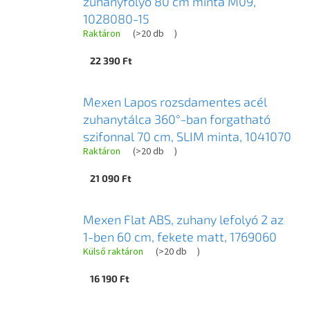
zuhanyfolyó 80 cm minta M09,
1028080-15
Raktáron
(
>20 db
)
22 390 Ft
Mexen Lapos rozsdamentes acél
zuhanytálca 360°-ban forgatható
szifonnal 70 cm, SLIM minta, 1041070
Raktáron
(
>20 db
)
21 090 Ft
Mexen Flat ABS, zuhany lefolyó 2 az
1-ben 60 cm, fekete matt, 1769060
Külső raktáron
(
>20 db
)
16 190 Ft