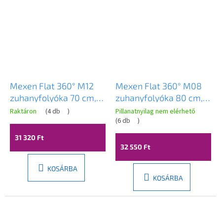
Mexen Flat 360° M12
Mexen Flat 360° M08
zuhanyfolyóka 70 cm,
zuhanyfolyóka 80 cm,
szálcsiszolt grafit,
matt arany, 1A25080-
Raktáron
(
4 db
)
Pillanatnyilag nem elérhető
1E21070-40
40
(
6 db
)
31 320 Ft
32 550 Ft
KOSÁRBA
KOSÁRBA