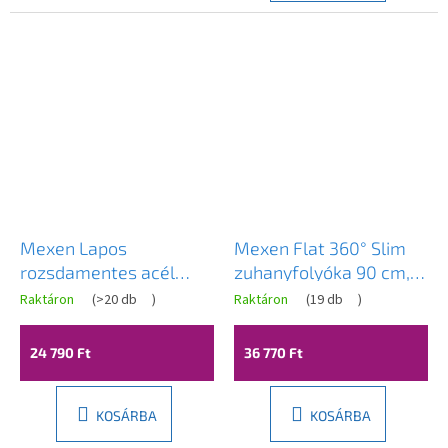
Mexen Lapos
Mexen Flat 360° Slim
rozsdamentes acél
zuhanyfolyóka 90 cm,
zuhanytálca 360°-ban
matt arany, 1A41090
Raktáron
(
>20 db
)
Raktáron
(
19 db
)
forgatható szifonnal 90
cm, SLIM minta,
24 790 Ft
36 770 Ft
1041090
KOSÁRBA
KOSÁRBA