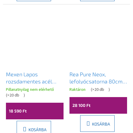
Mexen Lapos
Rea Pure Neox,
rozsdamentes acél
lefolyócsatorna 80cm,
zuhanyfolyó 60 cm
fekete matt, REA-
Pillanatnyilag nem elérhető
Raktáron
(
>20 db
)
minta M18, 1023060-15
(
>20 db
)
G6604
28 100 Ft
18 590 Ft
KOSÁRBA
KOSÁRBA