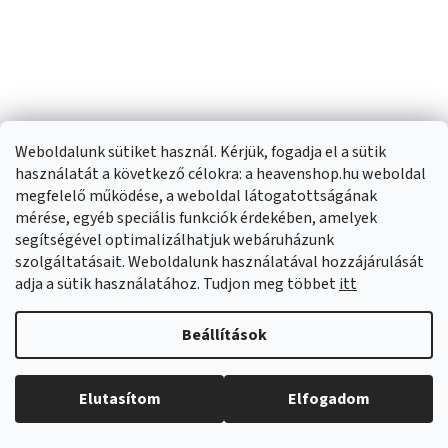
Weboldalunk sütiket használ. Kérjük, fogadja el a sütik
Rea Neox,
Rea Neox Pro,
használatát a következő célokra: a heavenshop.hu weboldal
lefolyócsatorna 60 cm,
lefolyócsatorna 80 cm
megfelelő működése, a weboldal látogatottságának
fényes arany, REA-
forgószifonnal, arany
Raktáron
(
>20 db
)
Külső raktáron
(
>20 db
)
mérése, egyéb speciális funkciók érdekében, amelyek
G2561
matt, REA-G2740
segítségével optimalizálhatjuk webáruházunk
29 500 Ft
32 800 Ft
szolgáltatásait. Weboldalunk használatával hozzájárulását
adja a sütik használatához. Tudjon meg többet
itt
KOSÁRBA
KOSÁRBA
Beállítások
Elutasítom
Elfogadom