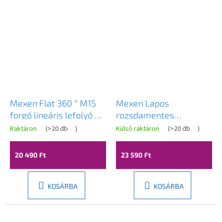
Mexen Flat 360 ° M15
Mexen Lapos
forgó lineáris lefolyó 70
rozsdamentes
cm króm - 1024070-40
zuhanytálca 360°-ban
Raktáron
(
>20 db
)
Külső raktáron
(
>20 db
)
forgatható szifonnal 60
cm, SLIM mintás,
20 490 Ft
23 590 Ft
fekete, 1741060
KOSÁRBA
KOSÁRBA