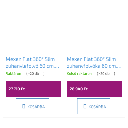
Mexen Flat 360° Slim
Mexen Flat 360° Slim
zuhanylefolyó 60 cm,
zuhanyfolyóka 60 cm,
matt arany, 1A41060
matt réz, 1C41060
Raktáron
(
>20 db
)
Külső raktáron
(
>20 db
)
27 710 Ft
28 940 Ft
KOSÁRBA
KOSÁRBA