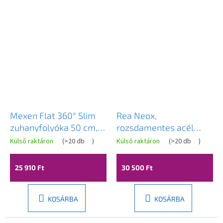
Mexen Flat 360° Slim
Rea Neox,
zuhanyfolyóka 50 cm,
rozsdamentes acél
matt réz, 1C41050
zuhanyfolyóka 70 cm, 2
Külső raktáron
(
>20 db
)
Külső raktáron
(
>20 db
)
az 1-ben, matt réz, REA-
G4898
25 910 Ft
30 500 Ft
KOSÁRBA
KOSÁRBA