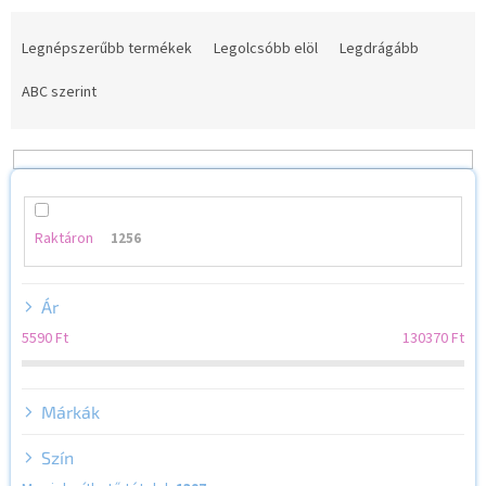
T
e
Legnépszerűbb termékek
Legolcsóbb elöl
Legdrágább
r
m
ABC szerint
é
k
e
k
r
e
Raktáron
1256
n
d
Ár
e
z
5590
Ft
130370
Ft
é
s
e
Márkák
Szín