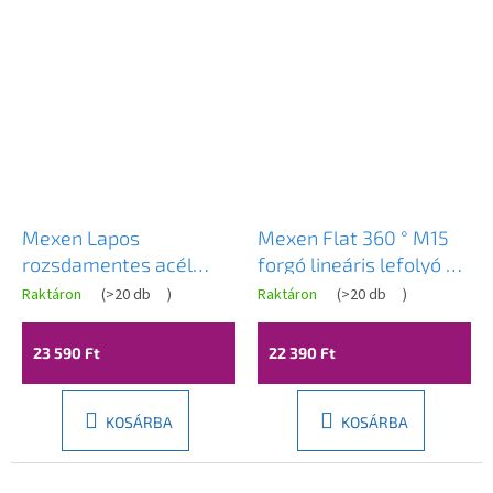
Mexen Lapos
Mexen Flat 360 ° M15
rozsdamentes acél
forgó lineáris lefolyó 80
zuhanyfolyó 60 cm
cm króm - 1024 080-40
Raktáron
(
>20 db
)
Raktáron
(
>20 db
)
minta M01, fekete,
1720060-15
23 590 Ft
22 390 Ft
KOSÁRBA
KOSÁRBA
Novinka