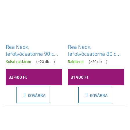
Rea Neox,
Rea Neox,
lefolyócsatorna 90 cm,
lefolyócsatorna 80 cm,
fényes arany, REA-
fényes arany, REA-
Külső raktáron
(
>20 db
)
Raktáron
(
>20 db
)
G2564
G2563
32 400 Ft
31 400 Ft
KOSÁRBA
KOSÁRBA