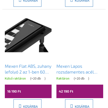
KOSÁRBA
KOSÁRBA
Mexen Flat ABS, zuhany
Mexen Lapos
lefolyó 2 az 1-ben 60
rozsdamentes acél
cm, fekete matt,
zuhanyfolyó 160 cm
Külső raktáron
(
>20 db
)
Raktáron
(
>20 db
)
1769060
minta M13, 2 az 1-ben,
1010160
16 190 Ft
42 190 Ft
KOSÁRBA
KOSÁRBA