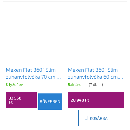
Mexen Flat 360° Slim
Mexen Flat 360° Slim
zuhanyfolyóka 70 cm,
zuhanyfolyóka 60 cm,
szálcsiszolt grafit,
szálcsiszolt grafit,
8 týždňov
Raktáron
(
7 db
)
1E41070
1E41060
32 550
28 940 Ft
BŐVEBBEN
Ft
KOSÁRBA