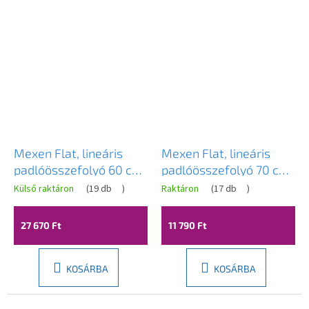
Mexen Flat, lineáris
Mexen Flat, lineáris
padlóösszefolyó 60 cm,
padlóösszefolyó 70 cm,
M13, rozéarany,
matt réz, 1C23070
Külső raktáron
(
19 db
)
Raktáron
(
17 db
)
1610060-15
27 670 Ft
11 790 Ft
KOSÁRBA
KOSÁRBA