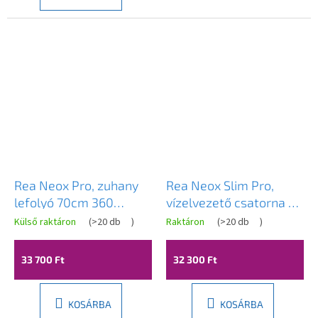
Rea Neox Pro, zuhany
Rea Neox Slim Pro,
lefolyó 70cm 360
vízelvezető csatorna 70
fokban forgó szifonnal,
cm, arany matt, REA-
Külső raktáron
(
>20 db
)
Raktáron
(
>20 db
)
rézmatt, REA-G4801
G2718
33 700 Ft
32 300 Ft
KOSÁRBA
KOSÁRBA