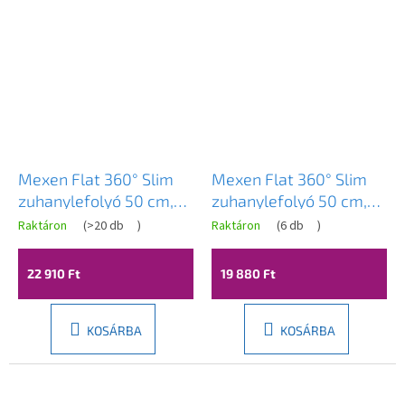
Mexen Flat 360° Slim
Mexen Flat 360° Slim
zuhanylefolyó 50 cm,
zuhanylefolyó 50 cm,
fényes arany, 1541050
matt fekete, 1741050
Raktáron
(
>20 db
)
Raktáron
(
6 db
)
22 910 Ft
19 880 Ft
KOSÁRBA
KOSÁRBA