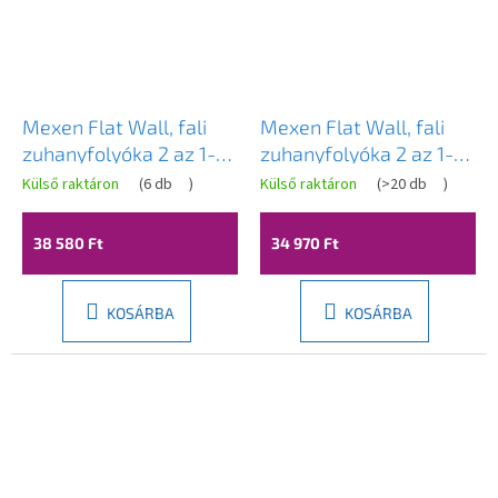
Mexen Flat Wall, fali
Mexen Flat Wall, fali
zuhanyfolyóka 2 az 1-
zuhanyfolyóka 2 az 1-
ben, 80 cm, szálcsiszolt
ben, 70 cm, rozéarany,
Külső raktáron
(
6 db
)
Külső raktáron
(
>20 db
)
grafit, 1E30080
1630070
38 580 Ft
34 970 Ft
KOSÁRBA
KOSÁRBA