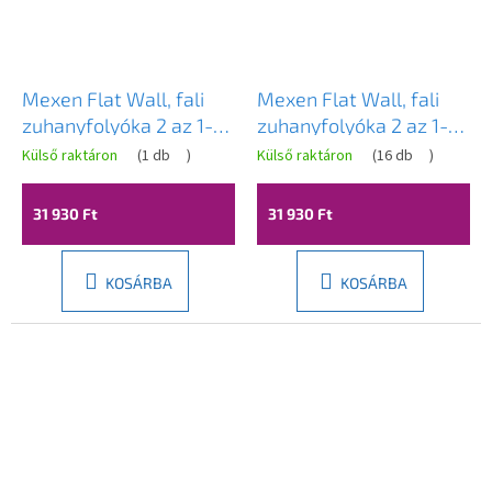
Mexen Flat Wall, fali
Mexen Flat Wall, fali
zuhanyfolyóka 2 az 1-
zuhanyfolyóka 2 az 1-
ben, 60 cm, matt réz,
ben, 60 cm, szálcsiszolt
Külső raktáron
(
1 db
)
Külső raktáron
(
16 db
)
1C30060
grafit, 1E30060
31 930 Ft
31 930 Ft
KOSÁRBA
KOSÁRBA