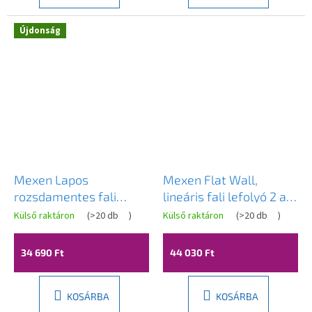
Újdonság
Novinka
Mexen Lapos
Mexen Flat Wall,
rozsdamentes fali
lineáris fali lefolyó 2 az
zuhanytálca mintás
1-ben 90 cm, rozéarany,
Külső raktáron
(
>20 db
)
Külső raktáron
(
>20 db
)
FAL, fekete, 1730100
1630090
34 690 Ft
44 030 Ft
KOSÁRBA
KOSÁRBA