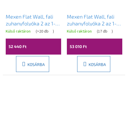
Mexen Flat Wall, fali
Mexen Flat Wall, fali
zuhanyfolyóka 2 az 1-
zuhanyfolyóka 2 az 1-
ben, 120 cm, rozéarany,
ben, 120 cm, matt réz,
Külső raktáron
(
>20 db
)
Külső raktáron
(
17 db
)
1630120
1C30120
52 440 Ft
53 010 Ft
KOSÁRBA
KOSÁRBA