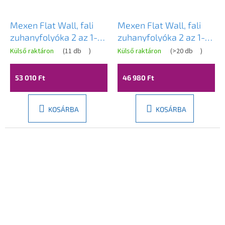
Mexen Flat Wall, fali
Mexen Flat Wall, fali
zuhanyfolyóka 2 az 1-
zuhanyfolyóka 2 az 1-
ben, 120 cm,
ben, 110 cm, matt arany,
Külső raktáron
(
11 db
)
Külső raktáron
(
>20 db
)
szálcsiszolt grafit,
1A30110
1E30120
53 010 Ft
46 980 Ft
KOSÁRBA
KOSÁRBA