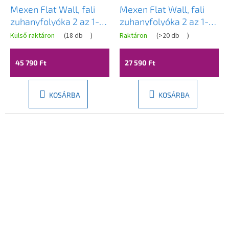
Mexen Flat Wall, fali
Mexen Flat Wall, fali
zuhanyfolyóka 2 az 1-
zuhanyfolyóka 2 az 1-
ben, 100 cm,
ben, 90 cm, fehér,
Külső raktáron
(
18 db
)
Raktáron
(
>20 db
)
szálcsiszolt grafit,
1230090
1E30100
45 790 Ft
27 590 Ft
KOSÁRBA
KOSÁRBA