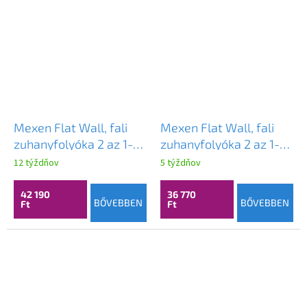
Mexen Flat Wall, fali
Mexen Flat Wall, fali
zuhanyfolyóka 2 az 1-
zuhanyfolyóka 2 az 1-
ben, 90 cm, szálcsiszolt
ben, 80 cm, matt arany,
12 týždňov
5 týždňov
grafit, 1E30090
1A30080
42 190
36 770
BŐVEBBEN
BŐVEBBEN
Ft
Ft