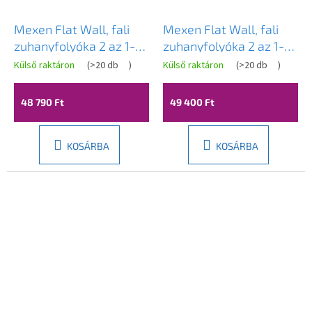
Mexen Flat Wall, fali
Mexen Flat Wall, fali
zuhanyfolyóka 2 az 1-
zuhanyfolyóka 2 az 1-
ben, 110 cm, rozéarany,
ben, 110 cm, matt réz,
Külső raktáron
(
>20 db
)
Külső raktáron
(
>20 db
)
1630110
1C30110
48 790 Ft
49 400 Ft
KOSÁRBA
KOSÁRBA