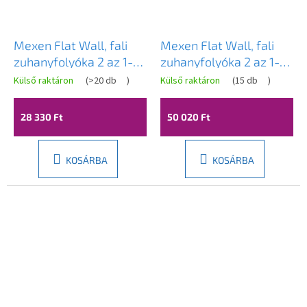
Mexen Flat Wall, fali
Mexen Flat Wall, fali
zuhanyfolyóka 2 az 1-
zuhanyfolyóka 2 az 1-
ben, 50 cm, szálcsiszolt
ben, 120 cm, matt
Külső raktáron
(
>20 db
)
Külső raktáron
(
15 db
)
grafit, 1E30050
arany, 1A30120
28 330 Ft
50 020 Ft
KOSÁRBA
KOSÁRBA