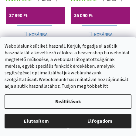
WALL, 1030100
1030090
27 890 Ft
26 090 Ft
KOSÁRBA
KOSÁRBA
Weboldalunk sütiket használ. Kérjük, fogadja el a sütik
használatát a következő célokra: a heavenshop.hu weboldal
megfelelő működése, a weboldal látogatottságának
mérése, egyéb speciális funkciók érdekében, amelyek
segítségével optimalizálhatjuk webáruházunk
szolgáltatásait. Weboldalunk használatával hozzájárulását
adja a sütik használatához. Tudjon meg többet
itt
Beállítások
Mexen Lapos
Mexen Lapos
Elutasítom
Elfogadom
rozsdamentes acél
rozsdamentes
zuhanyfolyó 70 cm
zuhanyfolyó 50 cm
Külső raktáron
(
>20 db
)
Külső raktáron
(
>20 db
)