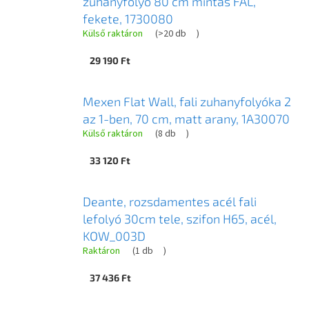
zuhanyfolyó 80 cm mintás FAL,
fekete, 1730080
Külső raktáron
(
>20 db
)
29 190 Ft
Mexen Flat Wall, fali zuhanyfolyóka 2
az 1-ben, 70 cm, matt arany, 1A30070
Külső raktáron
(
8 db
)
33 120 Ft
Deante, rozsdamentes acél fali
lefolyó 30cm tele, szifon H65, acél,
KOW_003D
Raktáron
(
1 db
)
37 436 Ft