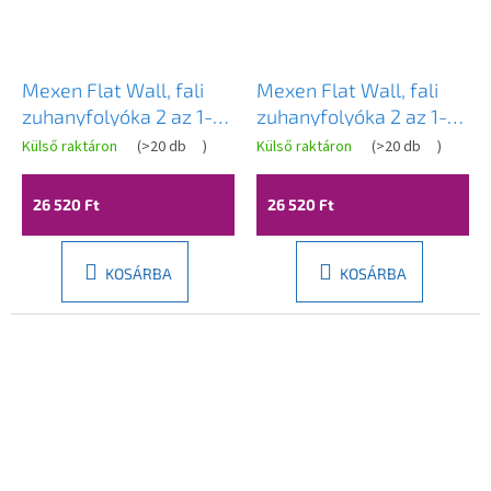
Mexen Flat Wall, fali
Mexen Flat Wall, fali
zuhanyfolyóka 2 az 1-
zuhanyfolyóka 2 az 1-
ben, 50 cm, matt arany,
ben, 50 cm, fényes
Külső raktáron
(
>20 db
)
Külső raktáron
(
>20 db
)
1A30050
arany, 1530050
26 520 Ft
26 520 Ft
KOSÁRBA
KOSÁRBA