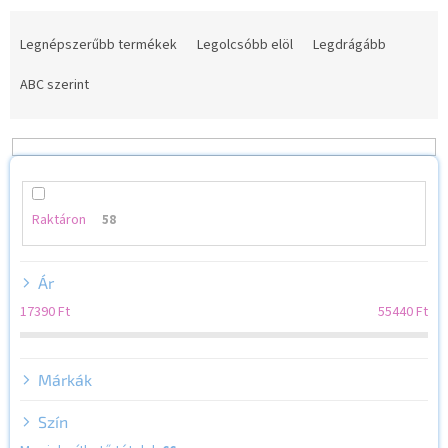
T
e
Legnépszerűbb termékek
Legolcsóbb elöl
Legdrágább
r
m
ABC szerint
é
k
e
k
r
e
Raktáron
58
n
d
Ár
e
z
17390
Ft
55440
Ft
é
s
e
Márkák
Szín