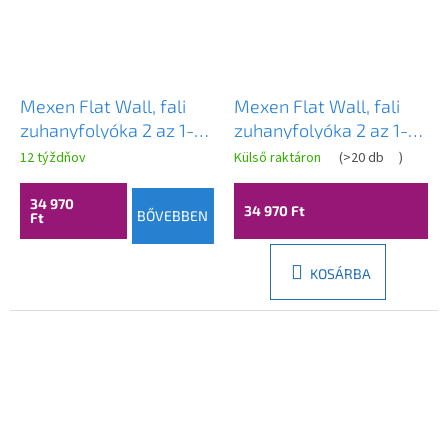
Mexen Flat Wall, fali
Mexen Flat Wall, fali
zuhanyfolyóka 2 az 1-
zuhanyfolyóka 2 az 1-
ben, 70 cm, matt réz,
ben, 70 cm, szálcsiszolt
12 týždňov
Külső raktáron
(
>20 db
)
1C30070
grafit, 1E30070
34 970
34 970 Ft
BŐVEBBEN
Ft
KOSÁRBA