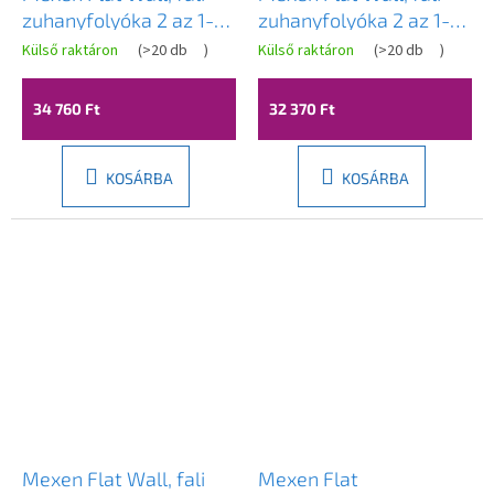
zuhanyfolyóka 2 az 1-
zuhanyfolyóka 2 az 1-
ben, 120 cm, fehér,
ben, 110 cm, fehér,
Külső raktáron
(
>20 db
)
Külső raktáron
(
>20 db
)
1230120
1230110
34 760 Ft
32 370 Ft
KOSÁRBA
KOSÁRBA
Mexen Flat Wall, fali
Mexen Flat