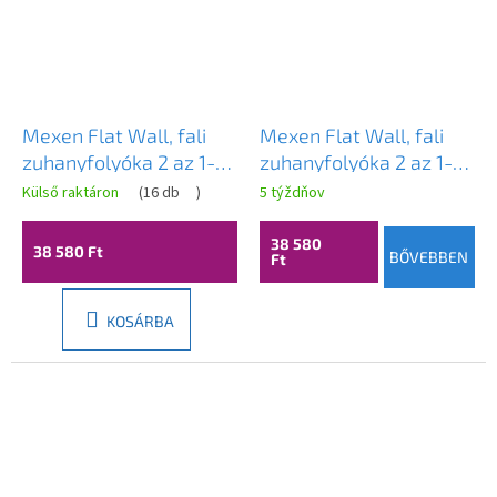
Mexen Flat Wall, fali
Mexen Flat Wall, fali
zuhanyfolyóka 2 az 1-
zuhanyfolyóka 2 az 1-
ben, 80 cm, rozéarany,
ben, 80 cm, matt réz,
Külső raktáron
(
16 db
)
5 týždňov
1630080
1C30080
38 580
38 580 Ft
BŐVEBBEN
Ft
KOSÁRBA