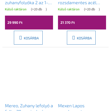
zuhanyfolyóka 2 az 1-
rozsdamentes acél
ben, 100 cm, fehér,
zuhanyfolyóka falra
Külső raktáron
(
>20 db
)
Külső raktáron
(
>20 db
)
1230100
szerelhető 50 cm FALI
mintázattal, fekete,
29 990 Ft
21 370 Ft
1730050
KOSÁRBA
KOSÁRBA
Mereo, Zuhany lefolyó a
Mexen Lapos