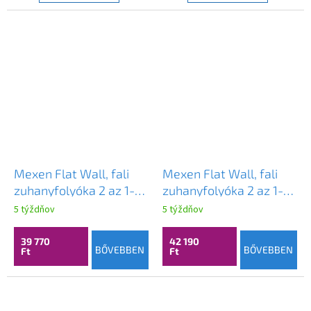
Mexen Flat Wall, fali
Mexen Flat Wall, fali
zuhanyfolyóka 2 az 1-
zuhanyfolyóka 2 az 1-
ben, 90 cm, matt arany,
ben, 90 cm, matt réz,
5 týždňov
5 týždňov
1A30090
1C30090
39 770
42 190
BŐVEBBEN
BŐVEBBEN
Ft
Ft