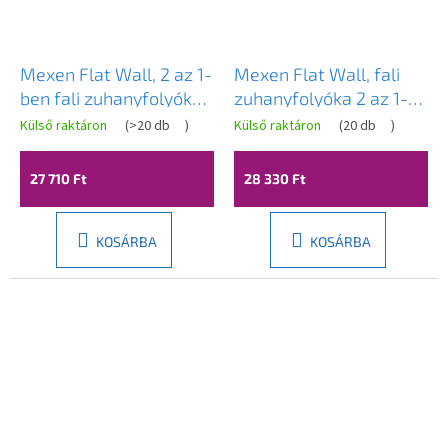
Mexen Flat Wall, 2 az 1-
Mexen Flat Wall, fali
ben fali zuhanyfolyóka,
zuhanyfolyóka 2 az 1-
50 cm, rozéarany,
ben, 50 cm, matt réz,
Külső raktáron
(
>20 db
)
Külső raktáron
(
20 db
)
1630050
1C30050
27 710 Ft
28 330 Ft
KOSÁRBA
KOSÁRBA