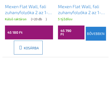
Mexen Flat Wall, fali
Mexen Flat Wall, fali
zuhanyfolyóka 2 az 1-
zuhanyfolyóka 2 az 1-
ben, 100 cm, rozéarany,
ben, 100 cm, matt réz,
Külső raktáron
(
>20 db
)
5 týždňov
1630100
1C30100
45 790
45 180 Ft
BŐVEBBEN
Ft
KOSÁRBA