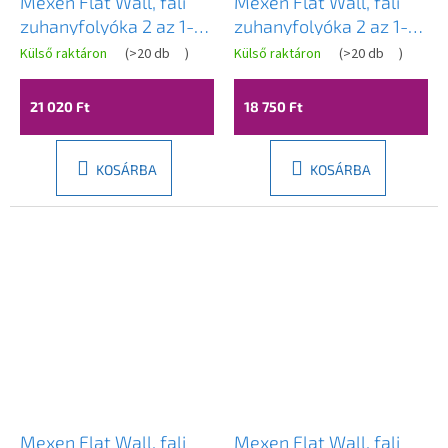
Mexen Flat Wall, fali
Mexen Flat Wall, fali
zuhanyfolyóka 2 az 1-
zuhanyfolyóka 2 az 1-
ben, 60 cm, fehér,
ben, 50 cm, fehér,
Külső raktáron
(
>20 db
)
Külső raktáron
(
>20 db
)
1230060
1230050
21 020 Ft
18 750 Ft
KOSÁRBA
KOSÁRBA
Mexen Flat Wall, fali
Mexen Flat Wall, fali