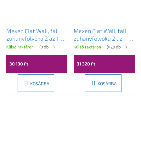
Mexen Flat Wall, fali
Mexen Flat Wall, fali
zuhanyfolyóka 2 az 1-
zuhanyfolyóka 2 az 1-
ben, 60 cm, matt arany,
ben, 60 cm, rozéarany,
Külső raktáron
(
9 db
)
Külső raktáron
(
>20 db
)
1A30060
1630060
30 130 Ft
31 320 Ft
KOSÁRBA
KOSÁRBA