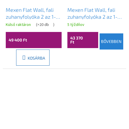
Mexen Flat Wall, fali
Mexen Flat Wall, fali
zuhanyfolyóka 2 az 1-
zuhanyfolyóka 2 az 1-
ben, 110 cm,
ben, 100 cm, matt
Külső raktáron
(
>20 db
)
5 týždňov
szálcsiszolt grafit,
arany, 1A30100
1E30110
43 370
49 400 Ft
BŐVEBBEN
Ft
KOSÁRBA