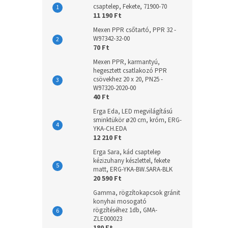
csaptelep, Fekete, 71900-70
11 190 Ft
Mexen PPR csőtartó, PPR 32 -
W97342-32-00
70 Ft
Mexen PPR, karmantyú,
hegesztett csatlakozó PPR
csövekhez 20 x 20, PN25 -
W97320-2020-00
40 Ft
Erga Eda, LED megvilágítású
sminktükör ø20 cm, króm, ERG-
YKA-CH.EDA
12 210 Ft
Erga Sara, kád csaptelep
kézizuhany készlettel, fekete
matt, ERG-YKA-BW.SARA-BLK
20 590 Ft
Gamma, rögzítokapcsok gránit
konyhai mosogató
rögzítéséhez 1db, GMA-
ZLE000023