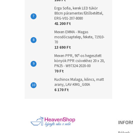
180 Ft
Erga Sofia, kerek LED tükör
80cm páramentes fűtőbetéttel,
ERG-V01-207-8080
41 200 Ft
Mexen EMMA - Magas
mosdócsaptelep, fekete, 71910-
70
13 690 Ft
Mexen PPR, 90°-os hegesztett
könyök PPR csövekhez 20 x 20,
PN25 - W97324-2020-00
70 Ft
Kuchinox Malaga, kilincs, matt
arany, LAV-KMG_G00A
6 170 Ft
L
á
b
l
INFOR
é