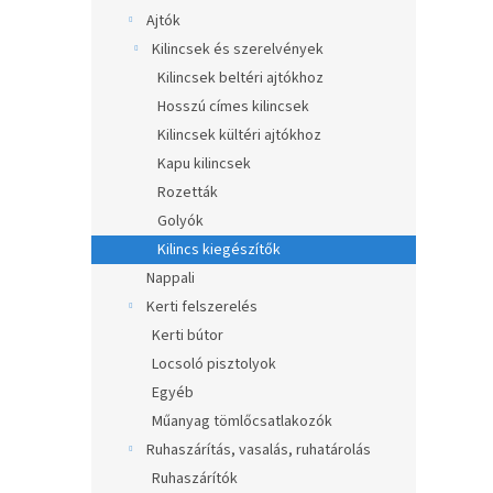
a
Ajtók
n
Kilincsek és szerelvények
e
Kilincsek beltéri ajtókhoz
l
Hosszú címes kilincsek
Kilincsek kültéri ajtókhoz
Kapu kilincsek
Rozetták
Golyók
Kilincs kiegészítők
Nappali
Kerti felszerelés
Kerti bútor
Locsoló pisztolyok
Egyéb
Műanyag tömlőcsatlakozók
Ruhaszárítás, vasalás, ruhatárolás
Ruhaszárítók