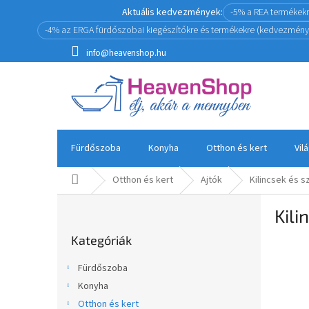
Ugrás
Aktuális kedvezmények:
-5% a REA termékek
a
-4% az ERGA fürdőszobai kiegészítőkre és termékekre (kedvezmény
fő
tartalomhoz
info@heavenshop.hu
Fürdőszoba
Konyha
Otthon és kert
Vil
Kezdőlap
Otthon és kert
Ajtók
Kilincsek és 
O
Kili
l
Kategóriák
d
Kategóriák
átugrása
a
l
Fürdőszoba
s
Konyha
ó
Otthon és kert
p