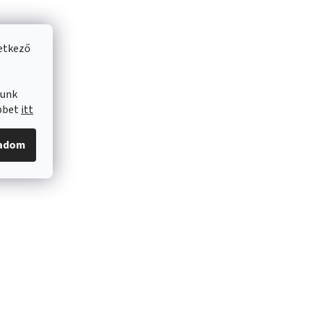
vetkező
lunk
öbbet
itt
gadom