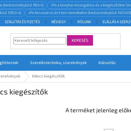
re (kedvezménykód: REA-5)
-5% a konyhai mosogatóra és a kiegészítőkre S
kód: ERGA-4)
-4% Novaservis és Ferro termékekre (kedvezménykód: NOVASE
SZÁLLÍTÁS ÉS FIZETÉS
NÉVJEGY
RÓLUNK
ELÁLLÁS A SZER
KERESÉS
ágítótestek
Szereléstechnika, szerelvények
Kiárusítás
szerelvények
Kilincs kiegészítők
ncs kiegészítők
A terméket jelenleg előké