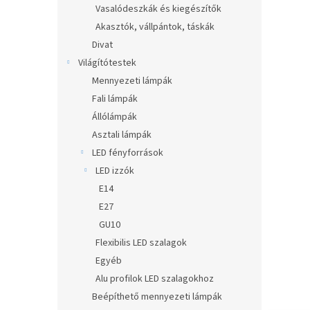
Vasalódeszkák és kiegészítők
Akasztók, vállpántok, táskák
Divat
Világítótestek
Mennyezeti lámpák
Fali lámpák
Állólámpák
Asztali lámpák
LED fényforrások
LED izzók
E14
E27
GU10
Flexibilis LED szalagok
Egyéb
Alu profilok LED szalagokhoz
Beépíthető mennyezeti lámpák