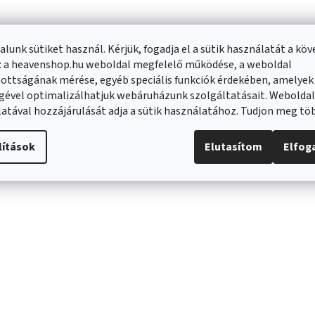
lunk sütiket használ. Kérjük, fogadja el a sütik használatát a kö
: a heavenshop.hu weboldal megfelelő működése, a weboldal
ottságának mérése, egyéb speciális funkciók érdekében, amelyek
gével optimalizálhatjuk webáruházunk szolgáltatásait. Webolda
atával hozzájárulását adja a sütik használatához. Tudjon meg t
lítások
Elutasítom
Elfo