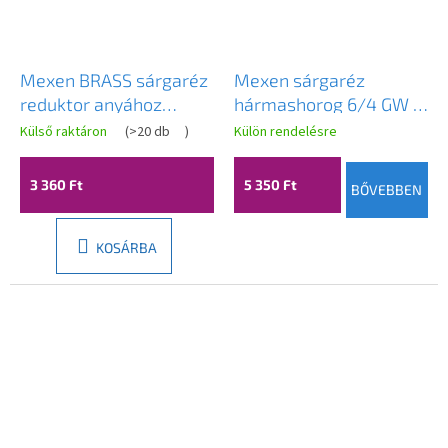
Mexen BRASS sárgaréz
Mexen sárgaréz
reduktor anyához
hármashorog 6/4 GW x
csavarral 2 GW x 1 GZ -
6/4 GW x 6/4 GW -
Külső raktáron
(
>20 db
)
Külön rendelésre
W97419-2010
W97403-646464
3 360 Ft
5 350 Ft
BŐVEBBEN
KOSÁRBA