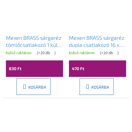
Mexen BRASS sárgaréz
Mexen BRASS sárgaréz
tömlőcsatlakozó 1 külső
dupla csatlakozó 16 x 16
menet x 19 mm -
mm-es tömlőhöz -
Külső raktáron
(
>20 db
)
Külső raktáron
(
>20 db
)
W97421-1019
W97430-1616
830 Ft
470 Ft
KOSÁRBA
KOSÁRBA