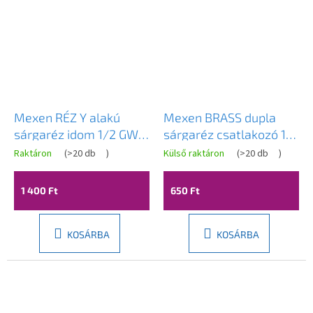
Mexen RÉZ Y alakú
Mexen BRASS dupla
sárgaréz idom 1/2 GW x
sárgaréz csatlakozó 19
1/2 GW x 1/2 GW -
x 19 mm-es tömlőhöz -
Raktáron
(
>20 db
)
Külső raktáron
(
>20 db
)
W97426-121212
W97430-1919
1 400 Ft
650 Ft
KOSÁRBA
KOSÁRBA