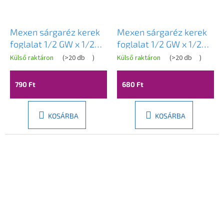
Mexen sárgaréz kerek
Mexen sárgaréz kerek
foglalat 1/2 GW x 1/2
foglalat 1/2 GW x 1/2
GZ, 30 mm - W97415-
GZ, 25 mm - W97415-
Külső raktáron
(
>20 db
)
Külső raktáron
(
>20 db
)
1212-30
1212-25
790 Ft
680 Ft
KOSÁRBA
KOSÁRBA