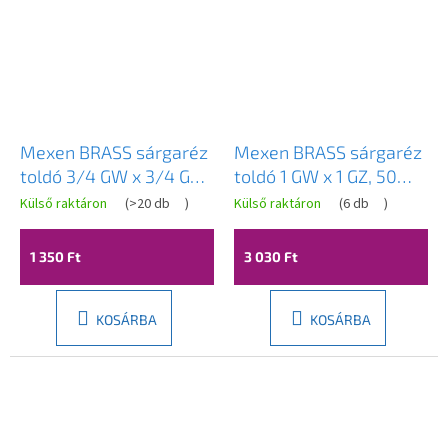
Mexen BRASS sárgaréz
Mexen BRASS sárgaréz
toldó 3/4 GW x 3/4 GZ,
toldó 1 GW x 1 GZ, 50
40 mm - W97415-
mm - W97415-1010-50
Külső raktáron
(
>20 db
)
Külső raktáron
(
6 db
)
3434-40
1 350 Ft
3 030 Ft
KOSÁRBA
KOSÁRBA