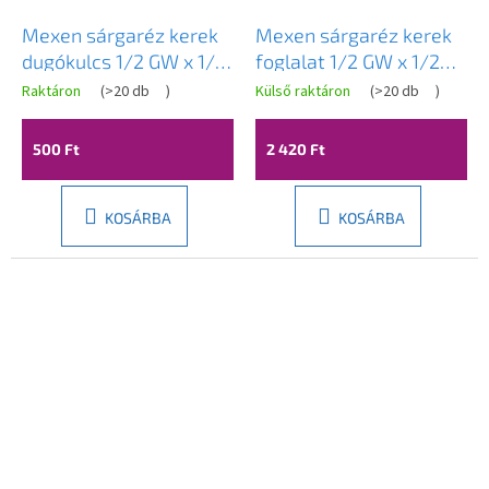
Mexen sárgaréz kerek
Mexen sárgaréz kerek
dugókulcs 1/2 GW x 1/2
foglalat 1/2 GW x 1/2
GZ, 15 mm - W97415-
GZ, 100 mm - W97415-
Raktáron
(
>20 db
)
Külső raktáron
(
>20 db
)
1212-15
1212-100
500 Ft
2 420 Ft
KOSÁRBA
KOSÁRBA