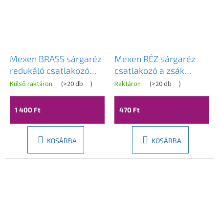
Mexen BRASS sárgaréz
Mexen RÉZ sárgaréz
redukáló csatlakozó
csatlakozó a zsák
5/4 GW x 1/2 GW -
könyökéhez 1/2 GZ x 10
Külső raktáron
(
>20 db
)
Raktáron
(
>20 db
)
W97406-5412
mm - W97423-1210
1 400 Ft
470 Ft
KOSÁRBA
KOSÁRBA