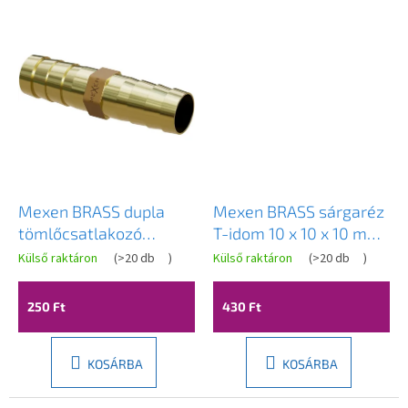
Mexen BRASS dupla
Mexen BRASS sárgaréz
tömlőcsatlakozó
T-idom 10 x 10 x 10 mm-
sárgaréz 10 x 10 mm -
es tömlőhöz - W97428-
Külső raktáron
(
>20 db
)
Külső raktáron
(
>20 db
)
W97430-1010
101010
250 Ft
430 Ft
KOSÁRBA
KOSÁRBA