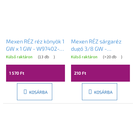
Mexen RÉZ réz könyök 1
Mexen RÉZ sárgaréz
GW x 1 GW - W97402-
dugó 3/8 GW -
1010
W97414-38
Külső raktáron
(
13 db
)
Külső raktáron
(
>20 db
)
1 570 Ft
210 Ft
KOSÁRBA
KOSÁRBA