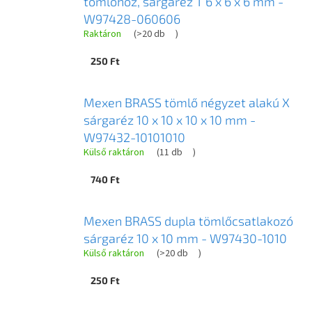
tömlőhöz, sárgaréz T 6 x 6 x 6 mm -
W97428-060606
Raktáron
(
>20 db
)
250 Ft
Mexen BRASS tömlő négyzet alakú X
sárgaréz 10 x 10 x 10 x 10 mm -
W97432-10101010
Külső raktáron
(
11 db
)
740 Ft
Mexen BRASS dupla tömlőcsatlakozó
sárgaréz 10 x 10 mm - W97430-1010
Külső raktáron
(
>20 db
)
250 Ft