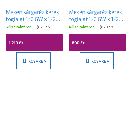
Mexen sárgaréz kerek
Mexen sárgaréz kerek
foglalat 1/2 GW x 1/2
foglalat 1/2 GW x 1/2
GZ, 50 mm - W97415-
GZ, 20 mm - W97415-
Külső raktáron
(
>20 db
)
Külső raktáron
(
>20 db
)
1212-50
1212-20
1 210 Ft
600 Ft
KOSÁRBA
KOSÁRBA