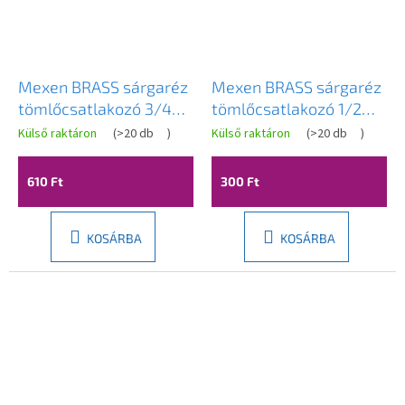
Mexen BRASS sárgaréz
Mexen BRASS sárgaréz
tömlőcsatlakozó 3/4
tömlőcsatlakozó 1/2
GW x 16 mm - W97422-
GW x 10 mm - W97422-
Külső raktáron
(
>20 db
)
Külső raktáron
(
>20 db
)
3416
1210
610 Ft
300 Ft
KOSÁRBA
KOSÁRBA