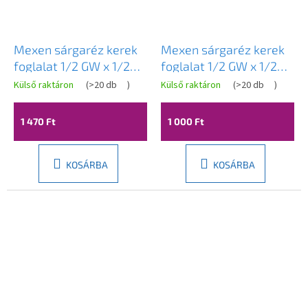
Mexen sárgaréz kerek
Mexen sárgaréz kerek
foglalat 1/2 GW x 1/2
foglalat 1/2 GW x 1/2
GZ, 60 mm - W97415-
GZ, 40 mm - W97415-
Külső raktáron
(
>20 db
)
Külső raktáron
(
>20 db
)
1212-60
1212-40
1 470 Ft
1 000 Ft
KOSÁRBA
KOSÁRBA