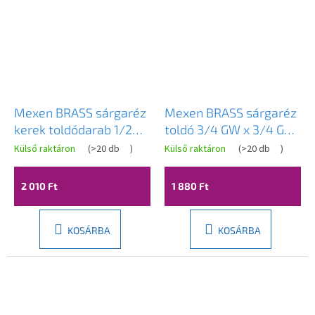
Mexen BRASS sárgaréz
Mexen BRASS sárgaréz
kerek toldódarab 1/2
toldó 3/4 GW x 3/4 GZ,
VN x 1/2 VN, 90 mm -
60 mm - W97415-
Külső raktáron
(
>20 db
)
Külső raktáron
(
>20 db
)
W97415-1212-90
3434-60
2 010 Ft
1 880 Ft
KOSÁRBA
KOSÁRBA