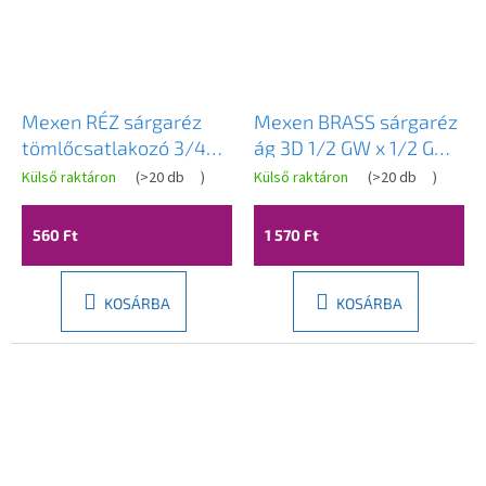
Mexen RÉZ sárgaréz
Mexen BRASS sárgaréz
tömlőcsatlakozó 3/4
ág 3D 1/2 GW x 1/2 GW
GZ x 20 mm - W97421-
x 1/2 GW - W97425-
Külső raktáron
(
>20 db
)
Külső raktáron
(
>20 db
)
3420
121212
560 Ft
1 570 Ft
KOSÁRBA
KOSÁRBA