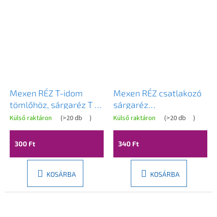
Mexen RÉZ T-idom
Mexen RÉZ csatlakozó
tömlőhöz, sárgaréz T 8
sárgaréz
x 8 x 8 mm - W97428-
tömlőcsatlakozó 14 x 14
Külső raktáron
(
>20 db
)
Külső raktáron
(
>20 db
)
080808
mm - W97430-1414
300 Ft
340 Ft
KOSÁRBA
KOSÁRBA