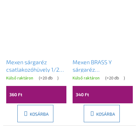
Mexen sárgaréz
Mexen BRASS Y
csatlakozóhüvely 1/2
sárgaréz
GW x 1/2 GW - W97401-
tömlőcsatlakozó 8 x 8 x
Külső raktáron
(
>20 db
)
Külső raktáron
(
>20 db
)
1212
8 mm - W97429-
080808
360 Ft
340 Ft
KOSÁRBA
KOSÁRBA