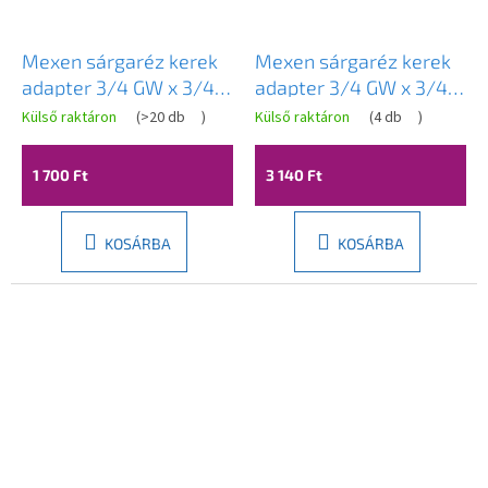
Mexen sárgaréz kerek
Mexen sárgaréz kerek
adapter 3/4 GW x 3/4
adapter 3/4 GW x 3/4
GZ, 50 mm - W97415-
GZ, 100 mm - W97415-
Külső raktáron
(
>20 db
)
Külső raktáron
(
4 db
)
3434-50
3434-100
1 700 Ft
3 140 Ft
KOSÁRBA
KOSÁRBA