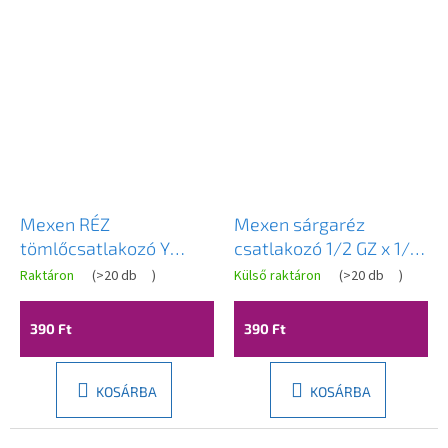
Mexen RÉZ
Mexen sárgaréz
tömlőcsatlakozó Y
csatlakozó 1/2 GZ x 1/2
sárgaréz 10 x 10 x 10
GZ - W97404-1212
Raktáron
(
>20 db
)
Külső raktáron
(
>20 db
)
mm - W97429-101010
390 Ft
390 Ft
KOSÁRBA
KOSÁRBA