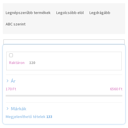
T
e
Legnépszerűbb termékek
Legolcsóbb elöl
Legdrágább
r
m
ABC szerint
é
k
e
k
r
e
Raktáron
120
n
d
Ár
e
z
170
Ft
6560
Ft
é
s
e
Márkák
Megjeleníthető tételek
133