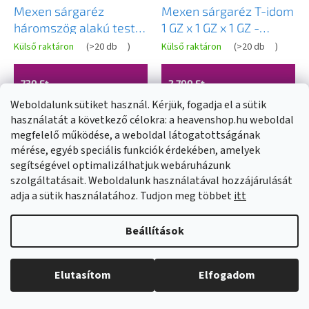
Mexen sárgaréz
Mexen sárgaréz T-idom
háromszög alakú test
1 GZ x 1 GZ x 1 GZ -
1/2 GW x 1/2 GW x 1/2
W97411-101010
Külső raktáron
(
>20 db
)
Külső raktáron
(
>20 db
)
GW - W97403-121212
730 Ft
2 700 Ft
Weboldalunk sütiket használ. Kérjük, fogadja el a sütik
használatát a következő célokra: a heavenshop.hu weboldal
KOSÁRBA
KOSÁRBA
megfelelő működése, a weboldal látogatottságának
mérése, egyéb speciális funkciók érdekében, amelyek
segítségével optimalizálhatjuk webáruházunk
szolgáltatásait. Weboldalunk használatával hozzájárulását
adja a sütik használatához. Tudjon meg többet
itt
Beállítások
Elutasítom
Elfogadom