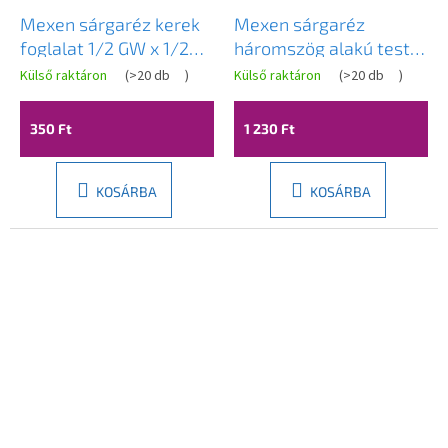
Mexen sárgaréz kerek
Mexen sárgaréz
foglalat 1/2 GW x 1/2
háromszög alakú test
GZ, 10 mm - W97415-
3/4 GW x 3/4 GW x 3/4
Külső raktáron
(
>20 db
)
Külső raktáron
(
>20 db
)
1212-10
GW - W97403-343434
350 Ft
1 230 Ft
KOSÁRBA
KOSÁRBA