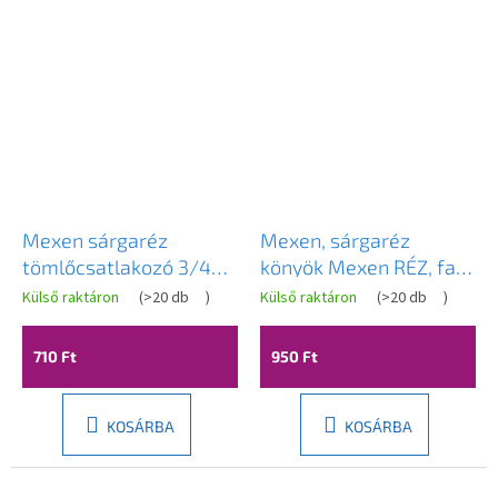
Mexen sárgaréz
Mexen, sárgaréz
tömlőcsatlakozó 3/4
könyök Mexen RÉZ, fali
GW x 20 mm - W97422-
szerelvény lábbal 1/2
Külső raktáron
(
>20 db
)
Külső raktáron
(
>20 db
)
3420
GW x 1/2 GW -
W97408-1212
710 Ft
950 Ft
KOSÁRBA
KOSÁRBA