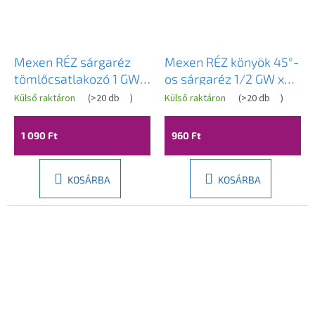
Mexen RÉZ sárgaréz
Mexen RÉZ könyök 45°-
tömlőcsatlakozó 1 GW x
os sárgaréz 1/2 GW x
19 mm - W97422-1019
1/2 GW - W97424-1212
Külső raktáron
(
>20 db
)
Külső raktáron
(
>20 db
)
1 090 Ft
960 Ft
KOSÁRBA
KOSÁRBA