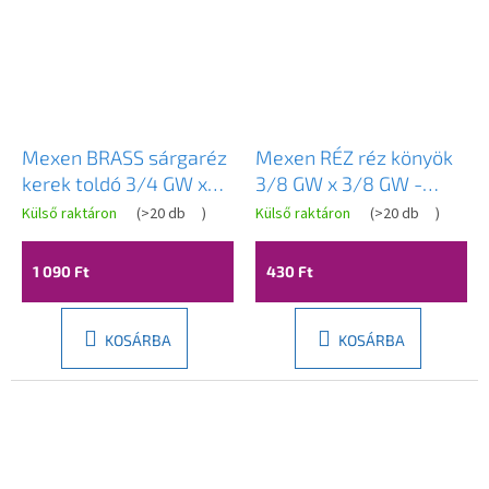
Mexen BRASS sárgaréz
Mexen RÉZ réz könyök
kerek toldó 3/4 GW x
3/8 GW x 3/8 GW -
3/4 GZ, 30 mm -
W97402-3838
Külső raktáron
(
>20 db
)
Külső raktáron
(
>20 db
)
W97415-3434-30
1 090 Ft
430 Ft
KOSÁRBA
KOSÁRBA