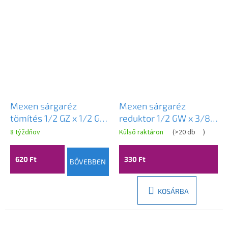
Mexen sárgaréz
Mexen sárgaréz
tömítés 1/2 GZ x 1/2 GZ
reduktor 1/2 GW x 3/8
x 1/2 GZ - W97411-
GZ - W97419-1238
8 týždňov
Külső raktáron
(
>20 db
)
121212
620 Ft
330 Ft
BŐVEBBEN
KOSÁRBA