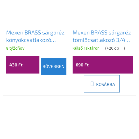
Mexen BRASS sárgaréz
Mexen BRASS sárgaréz
könyökcsatlakozó
tömlőcsatlakozó 3/4
tömlőhöz 10 x 10 mm -
GW x 19 mm - W97422-
8 týždňov
Külső raktáron
(
>20 db
)
W97431-1010
3419
430 Ft
690 Ft
BŐVEBBEN
KOSÁRBA