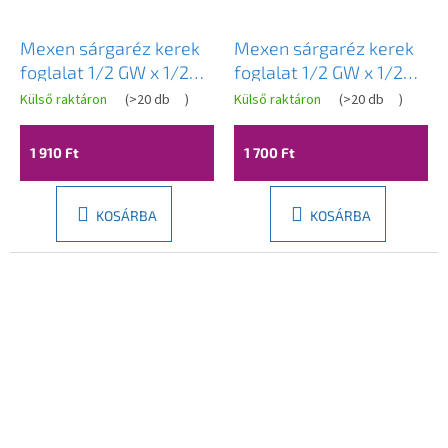
Mexen sárgaréz kerek
Mexen sárgaréz kerek
foglalat 1/2 GW x 1/2
foglalat 1/2 GW x 1/2
GZ, 80 mm - W97415-
GZ, 70 mm - W97415-
Külső raktáron
(
>20 db
)
Külső raktáron
(
>20 db
)
1212-80
1212-70
1 910 Ft
1 700 Ft
KOSÁRBA
KOSÁRBA