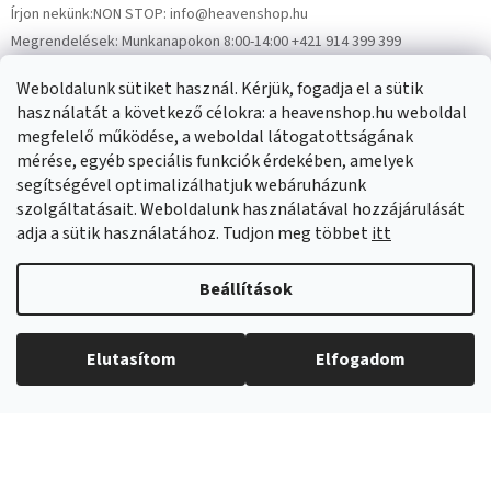
Írjon nekünk:
NON STOP: info@heavenshop.hu
Megrendelések:
Munkanapokon 8:00-14:00 +421 914 399 399
Panaszok:
Munkanapokon 8:00-14:00 +421 914 399 399
Weboldalunk sütiket használ. Kérjük, fogadja el a sütik
Facebook
HeavenShop.sk
használatát a következő célokra: a heavenshop.hu weboldal
megfelelő működése, a weboldal látogatottságának
mérése, egyéb speciális funkciók érdekében, amelyek
Eredményeink
segítségével optimalizálhatjuk webáruházunk
szolgáltatásait. Weboldalunk használatával hozzájárulását
adja a sütik használatához. Tudjon meg többet
itt
Árukereső.hu
Beállítások
Elutasítom
Elfogadom
Copyright 2026
Heavenshop
. Minden jog fenntartva.