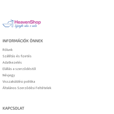
s
L
t
á
a
b
i
l
r
é
á
c
n
y
í
INFORMÁCIÓK ÖNNEK
t
á
Rólunk
s
Szállítás és fizetés
e
Adatkezelés
l
e
Elállás a szerződéstől
m
Névjegy
e
Visszaküldési politika
i
Általános Szerződési Feltételek
KAPCSOLAT