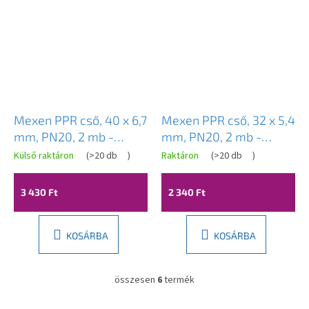
Mexen PPR cső, 40 x 6,7
Mexen PPR cső, 32 x 5,4
mm, PN20, 2 mb -
mm, PN20, 2 mb -
W97300-4067-2
W97300-3254-2
Külső raktáron
(
>20 db
)
Raktáron
(
>20 db
)
3 430 Ft
2 340 Ft
KOSÁRBA
KOSÁRBA
összesen
6
termék
L
i