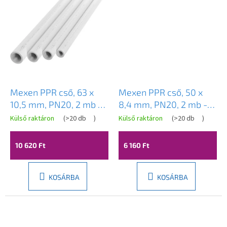
Mexen PPR cső, 63 x
Mexen PPR cső, 50 x
10,5 mm, PN20, 2 mb -
8,4 mm, PN20, 2 mb -
W97300-6310-2
W97300-5084-2
Külső raktáron
(
>20 db
)
Külső raktáron
(
>20 db
)
10 620 Ft
6 160 Ft
KOSÁRBA
KOSÁRBA