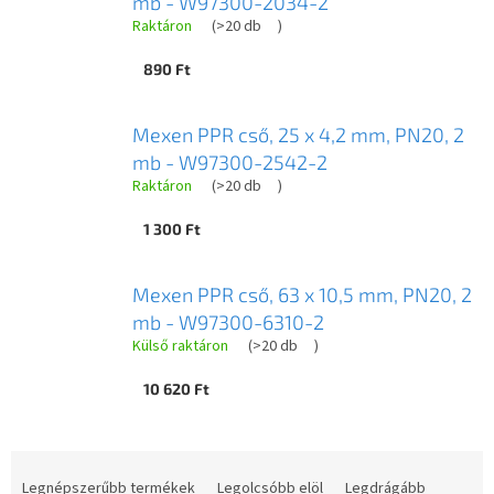
mb - W97300-2034-2
Raktáron
(
>20 db
)
890 Ft
Mexen PPR cső, 25 x 4,2 mm, PN20, 2
mb - W97300-2542-2
Raktáron
(
>20 db
)
1 300 Ft
Mexen PPR cső, 63 x 10,5 mm, PN20, 2
mb - W97300-6310-2
Külső raktáron
(
>20 db
)
10 620 Ft
T
e
Legnépszerűbb termékek
Legolcsóbb elöl
Legdrágább