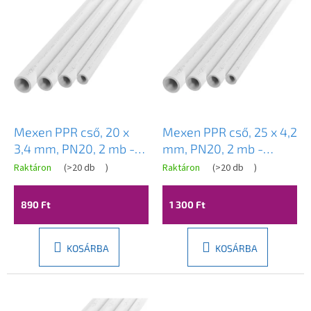
r
m
é
k
e
k
l
i
s
Mexen PPR cső, 20 x
Mexen PPR cső, 25 x 4,2
t
3,4 mm, PN20, 2 mb -
mm, PN20, 2 mb -
á
W97300-2034-2
W97300-2542-2
Raktáron
(
>20 db
)
Raktáron
(
>20 db
)
j
a
890 Ft
1 300 Ft
KOSÁRBA
KOSÁRBA