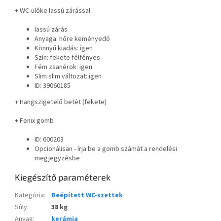
+ WC-ülőke lassú zárással:
lassú zárás
Anyaga: hőre keményedő
Könnyű kiadás: igen
Szín: fekete félfényes
Fém zsanérok: igen
Slim slim változat: igen
ID: 39060185
+ Hangszigetelő betét (fekete)
+ Fenix gomb
ID: 600203
Opcionálisan - írja be a gomb számát a rendelési
megjegyzésbe
Kiegészítő paraméterek
Kategória
:
Beépített WC-szettek
Súly
:
38 kg
Anyag
:
kerámia