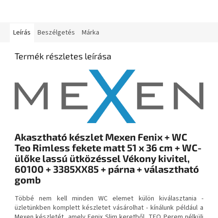
Leírás
Beszélgetés
Márka
Termék részletes leírása
Akasztható készlet Mexen Fenix + WC
Teo Rimless fekete matt 51 x 36 cm + WC-
ülőke lassú ütközéssel Vékony kivitel,
60100 + 3385XX85 + párna + választható
gomb
Többé nem kell minden WC elemet külön kiválasztania -
üzletünkben komplett készletet vásárolhat - kínálunk például a
Mexen készletét, amely Fenix Slim keretből, TEO Perem nélküli