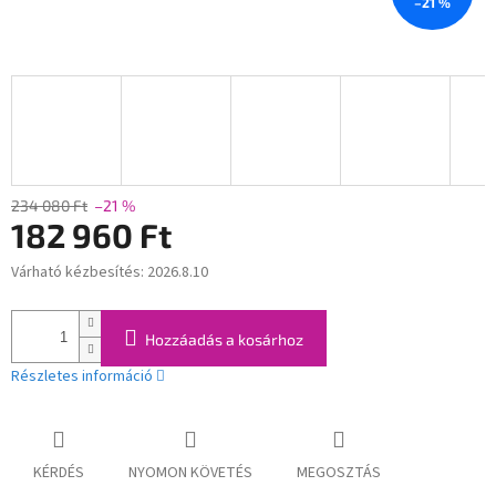
–21 %
234 080 Ft
–21 %
182 960 Ft
Várható kézbesítés:
2026.8.10
Egységár:
Hozzáadás a kosárhoz
Részletes információ
KÉRDÉS
NYOMON KÖVETÉS
MEGOSZTÁS