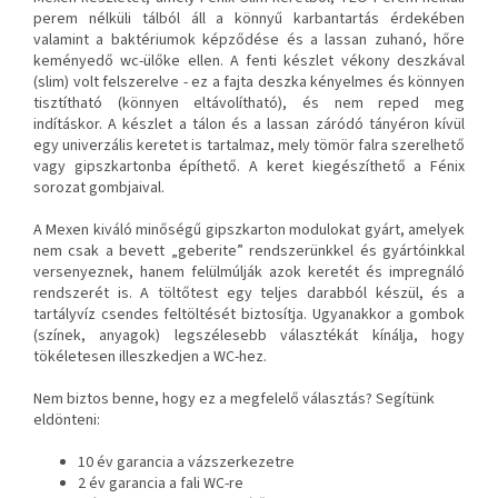
perem nélküli tálból áll a könnyű karbantartás érdekében
valamint a baktériumok képződése és a lassan zuhanó, hőre
keményedő wc-ülőke ellen. A fenti készlet vékony deszkával
(slim) volt felszerelve - ez a fajta deszka kényelmes és könnyen
tisztítható (könnyen eltávolítható), és nem reped meg
indításkor.
A készlet a tálon és a lassan záródó tányéron kívül
egy univerzális keretet is tartalmaz, mely tömör falra szerelhető
vagy gipszkartonba építhető. A keret kiegészíthető a Fénix
sorozat gombjaival.
A Mexen kiváló minőségű gipszkarton modulokat gyárt, amelyek
nem csak a bevett „geberite” rendszerünkkel és gyártóinkkal
versenyeznek, hanem felülmúlják azok keretét és impregnáló
rendszerét is. A töltőtest egy teljes darabból készül, és a
tartályvíz csendes feltöltését biztosítja. Ugyanakkor a gombok
(színek, anyagok) legszélesebb választékát kínálja, hogy
tökéletesen illeszkedjen a WC-hez.
Nem biztos benne, hogy ez a megfelelő választás? Segítünk
eldönteni:
10 év garancia a vázszerkezetre
2 év garancia a fali WC-re