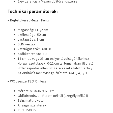
2 év garancia a Mexen öblítőrendszerre
Technikai paraméterek:
+ Rejtett keret Mexen Fenix
:
magasság: 111,2 cm
szélessége: 50 cm
vastagsága: 8 cm
SLIM verzió
katalógusszám:
60100
csökkentés 90/110
18 cm-es vagy 23 cm-es lyuktávolságú tálakhoz
Horganyzott lábak, 0-22 cm tartományban állítható
Vízlecsapódás elleni szigeteléssel ellátott tartály
Az öblítővíz mennyisége állítható: 6/4 L, 4,5 / 3 L
+ WC csésze TEO Rimless:
Mérete: 510x360x370 cm
Öblítőrendszer: Perem nélküli (szegély nélküli)
Szín: matt fekete
Anyaga: szaniterek
ID:
3385XX85