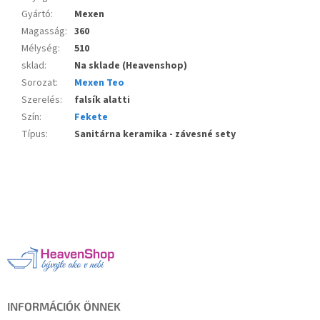
Gyártó
:
Mexen
Magasság
:
360
Mélység
:
510
sklad
:
Na sklade (Heavenshop)
Sorozat
:
Mexen Teo
Szerelés
:
falsík alatti
Szín
:
Fekete
Típus
:
Sanitárna keramika - závesné sety
L
á
b
l
é
c
INFORMÁCIÓK ÖNNEK