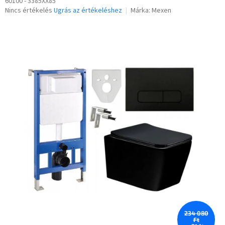
60100 - 3385XX85
A
Nincs értékelés
Ugrás az értékeléshez
Márka:
Mexen
termék
átlagos
értékelése
5-
ből
0,0
csillag.
234 080
Ft