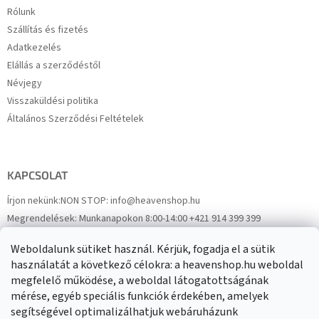
Rólunk
Szállítás és fizetés
Adatkezelés
Elállás a szerződéstől
Névjegy
Visszaküldési politika
Általános Szerződési Feltételek
KAPCSOLAT
Írjon nekünk:
NON STOP: info@heavenshop.hu
Megrendelések:
Munkanapokon 8:00-14:00 +421 914 399 399
Panaszok:
Munkanapokon 8:00-14:00 +421 914 399 399
Weboldalunk sütiket használ. Kérjük, fogadja el a sütik
Facebook
HeavenShop.sk
használatát a következő célokra: a heavenshop.hu weboldal
megfelelő működése, a weboldal látogatottságának
mérése, egyéb speciális funkciók érdekében, amelyek
Eredményeink
segítségével optimalizálhatjuk webáruházunk