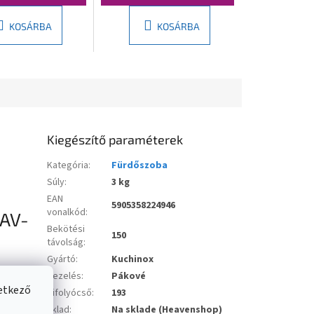
KOSÁRBA
KOSÁRBA
Kiegészítő paraméterek
Kategória
:
Fürdőszoba
Súly
:
3 kg
EAN
5905358224946
vonalkód
:
LAV-
Bekötési
150
távolság
:
Gyártó
:
Kuchinox
Kezelés
:
Pákové
vetkező
Kifolyócső
:
193
sklad
:
Na sklade (Heavenshop)