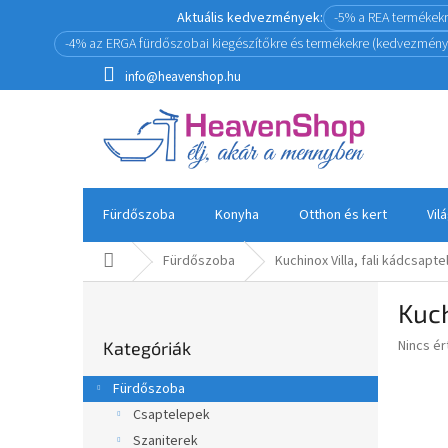
Ugrás
Aktuális kedvezmények:
-5% a REA termékek
a
-4% az ERGA fürdőszobai kiegészítőkre és termékekre (kedvezmény
fő
tartalomhoz
info@heavenshop.hu
Fürdőszoba
Konyha
Otthon és kert
Vil
Kezdőlap
Fürdőszoba
Kuchinox Villa, fali kádcsap
O
Kuch
l
Kategóriák
d
A
Nincs é
Kategóriák
átugrása
a
termék
l
átlagos
Fürdőszoba
s
értékel
Csaptelepek
5-
ó
ből
Szaniterek
p