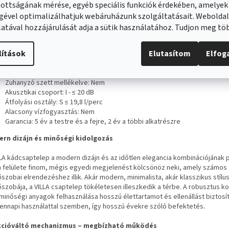
ottságának mérése, egyéb speciális funkciók érdekében, amelyek
Kádcsaptelep típusa: Egykaros
Kifolyó típusa: Fix
gével optimalizálhatjuk webáruházunk szolgáltatásait. Webolda
Fej átmérője (mm): 35
atával hozzájárulását adja a sütik használatához. Tudjon meg t
Fej típusa: Kerámia
Európai minőségű fej: Igen
lítások
Elutasítom
Elfo
Kifolyócső nyúlása (mm): 193
Akkumulátor teljes magassága (mm): 125
Kerámia funkciókapcsoló: Kerámia funkciókapcsoló
Zuhanyzó szett mellékelve: Nem
Akusztikai csoport: I - ≤ 20 dB
Átfolyási osztály: S ≤ 19,8 l/perc
Alacsony vízfogyasztás: Nem
Garancia:
5 év a testre és a fejre, 2 év a többi alkatrészre
rn dizájn és minőségi kidolgozás
LLA kádcsaptelep a modern dizájn és az időtlen elegancia kombinációjának p
 felülete finom, mégis egyedi megjelenést kölcsönöz neki, amely számos
szobai elrendezéshez illik. Akár modern, minimalista, akár klasszikus stílu
őszobája, a VILLA csaptelep tökéletesen illeszkedik a térbe. A robusztus k
 minőségi anyagok felhasználása hosszú élettartamot és ellenállást biztosít
ennapi használattal szemben, így hosszú évekre szóló befektetés.
cióváltó mechanizmus – megbízható működés