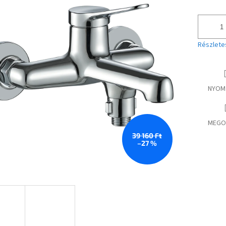
Részlete
NYOM
MEGO
39 160 Ft
–27 %