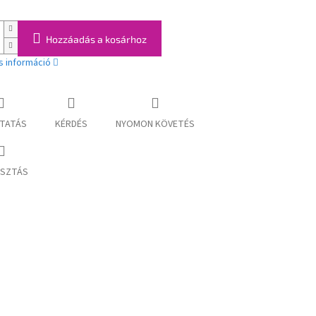
Hozzáadás a kosárhoz
s információ
TATÁS
KÉRDÉS
NYOMON KÖVETÉS
SZTÁS