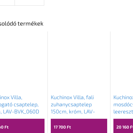
solódó termékek
nox Villa,
Kuchinox Villa, fali
Kuchinox
gató csaptelep,
zuhanycsaptelep
mosdóc
, LAV-BVK_060D
150cm, króm, LAV-
leereszt
BVK_040D
ClickCla
LAV-BV
40 Ft
17 700 Ft
20 160 F