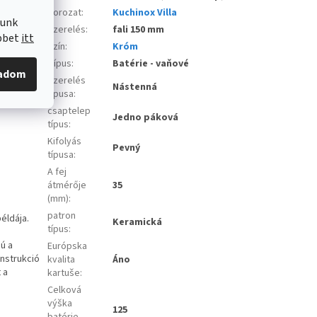
Sorozat
:
Kuchinox Villa
lunk
Szerelés
:
fali 150 mm
öbbet
itt
Szín
:
Króm
Típus
:
Batérie - vaňové
gadom
Szerelés
Nástenná
típusa
:
csaptelep
Jedno páková
típus
:
Kifolyás
Pevný
típusa
:
A fej
átmérője
35
(mm)
:
patron
éldája.
Keramická
típus
:
sú a
Európska
onstrukció
kvalita
Áno
 a
kartuše
:
Celková
výška
125