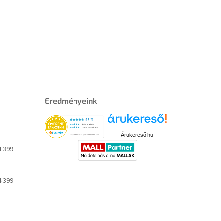
Eredményeink
Árukereső.hu
4 399
4 399