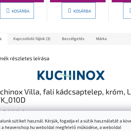
KOSÁRBA
KOSÁRBA
s
Kapcsolódó fájlok (3)
Beszélgetés
Márka
mék részletes leírása
chinox Villa, fali kádcsaptelep, króm, 
K_010D
Gyártó: Kuchinox
Sorozat: Villa
lunk sütiket használ. Kérjük, fogadja el a sütik használatát a kö
Felületkezelés: Króm
: a heavenshop.hu weboldal megfelelő működése, a weboldal
Rögzítési mód: Falra szerelhető