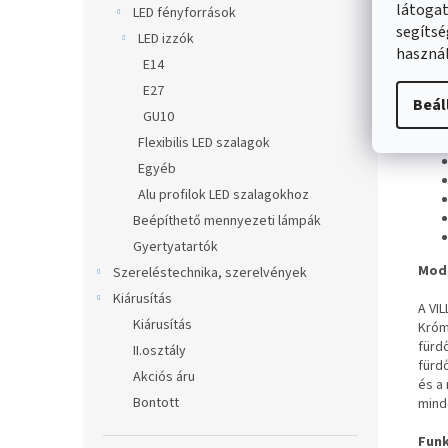
látogat
LED fényforrások
segítsé
LED izzók
használ
E14
E27
Beál
GU10
Flexibilis LED szalagok
Egyéb
Alu profilok LED szalagokhoz
Beépíthető mennyezeti lámpák
Gyertyatartók
Mode
Szereléstechnika, szerelvények
Kiárusítás
A VI
Kiárusítás
Króm
fürdő
II.osztály
fürd
Akciós áru
és a
Bontott
mind
Funk