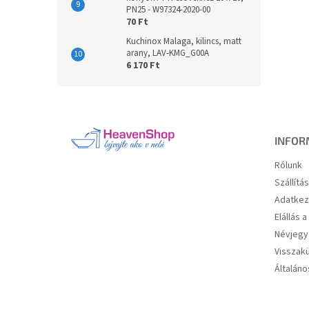
PN25 - W97324-2020-00
70 Ft
Kuchinox Malaga, kilincs, matt
arany, LAV-KMG_G00A
6 170 Ft
L
á
b
l
INFOR
é
Rólunk
c
Szállítá
Adatkez
Elállás 
Névjegy
Visszakü
Általáno