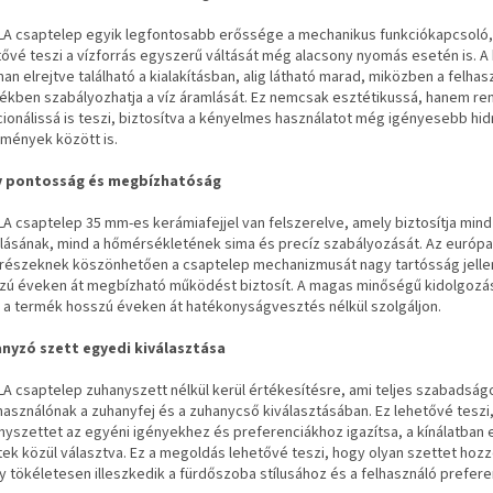
LLA csaptelep egyik legfontosabb erőssége a mechanikus funkciókapcsoló
tővé teszi a vízforrás egyszerű váltását még alacsony nyomás esetén is. A
an elrejtve található a kialakításban, alig látható marad, miközben a felhas
ékben szabályozhatja a víz áramlását. Ez nemcsak esztétikussá, hanem ren
cionálissá is teszi, biztosítva a kényelmes használatot még igényesebb hidr
lmények között is.
 pontosság és megbízhatóság
LA csaptelep 35 mm-es kerámiafejjel van felszerelve, amely biztosítja mind 
lásának, mind a hőmérsékletének sima és precíz szabályozását. Az európ
trészeknek köszönhetően a csaptelep mechanizmusát nagy tartósság jelle
zú éveken át megbízható működést biztosít. A magas minőségű kidolgozás 
 a termék hosszú éveken át hatékonyságvesztés nélkül szolgáljon.
nyzó szett egyedi kiválasztása
LLA csaptelep zuhanyszett nélkül kerül értékesítésre, ami teljes szabadságo
lhasználónak a zuhanyfej és a zuhanycső kiválasztásában. Ez lehetővé teszi
nyszettet az egyéni igényekhez és preferenciákhoz igazítsa, a kínálatban 
tek közül választva. Ez a megoldás lehetővé teszi, hogy olyan szettet hozz
y tökéletesen illeszkedik a fürdőszoba stílusához és a felhasználó prefere