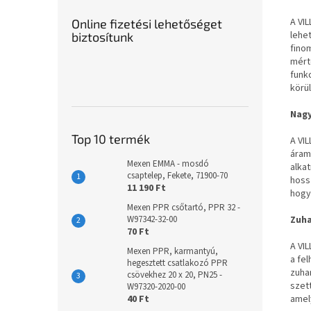
A VI
Online fizetési lehetőséget
lehe
biztosítunk
finom
mért
funk
körü
Nagy
Top 10 termék
A VIL
áram
Mexen EMMA - mosdó
alka
csaptelep, Fekete, 71900-70
hoss
11 190 Ft
hogy
Mexen PPR csőtartó, PPR 32 -
Zuha
W97342-32-00
70 Ft
A VI
Mexen PPR, karmantyú,
a fe
hegesztett csatlakozó PPR
zuha
csövekhez 20 x 20, PN25 -
szet
W97320-2020-00
amel
40 Ft