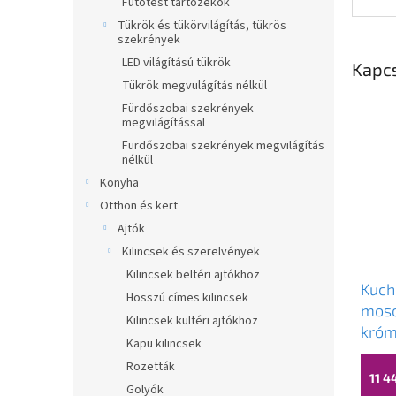
Fűtőtest tartozékok
Tükrök és tükörvilágítás, tükrös
szekrények
LED világítású tükrök
Kapc
Tükrök megvulágítás nélkül
Fürdőszobai szekrények
megvilágítással
Fürdőszobai szekrények megvilágítás
nélkül
Konyha
Otthon és kert
Ajtók
Kilincsek és szerelvények
Kilincsek beltéri ajtókhoz
Kuchi
Hosszú címes kilincsek
moso
Kilincsek kültéri ajtókhoz
króm
Kapu kilincsek
Rozetták
11 4
Golyók