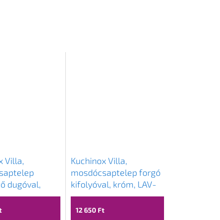
 Villa,
Kuchinox Villa,
saptelep
mosdócsaptelep forgó
ő dugóval,
kifolyóval, króm, LAV-
ck típus, króm,
BVK_026D
K_022D
t
12 650 Ft