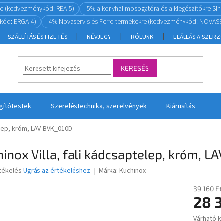
re (kedvezménykód: REA-5)
-5% a konyhai mosogatóra és a kiegészítőkre S
kód: ERGA-4)
-4% Novaservis és Ferro termékekre (kedvezménykód: NOVASE
SZÁLLÍTÁS ÉS FIZETÉS
NÉVJEGY
RÓLUNK
ELÁLLÁS A SZER
KERESÉS
ágítótestek
Szereléstechnika, szerelvények
Kiárusítás
telep, króm, LAV-BVK_010D
inox Villa, fali kádcsaptelep, króm, 
rtékelés
Ugrás az értékeléshez
Márka:
Kuchinox
39 160 F
28 
ése
Várható 
Egységár