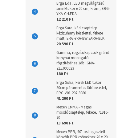
Erga Eda, LED megvilágítású
sminktükör ø20 cm, króm, ERG-
YKA-CH.EDA
12 210 Ft
Erga Sara, kád csaptelep
kézizuhany készlettel, fekete
matt, ERG-YKA-BW.SARA-BLK
20 590 Ft
Gamma, rögzítokapcsok gránit
konyhai mosogató
rögzítéséhez 1db, GMA-
ZLE000023
180 Ft
Erga Sofia, kerek LED tükör
80cm páramentes fűtőbetéttel,
ERG-V01-207-8080
41 200 Ft
Mexen EMMA - Magas
mosdócsaptelep, fekete, 71910-
70
13 690 Ft
Mexen PPR, 90°-os hegesztett
könyök PPR csövekhez 20 x 20,