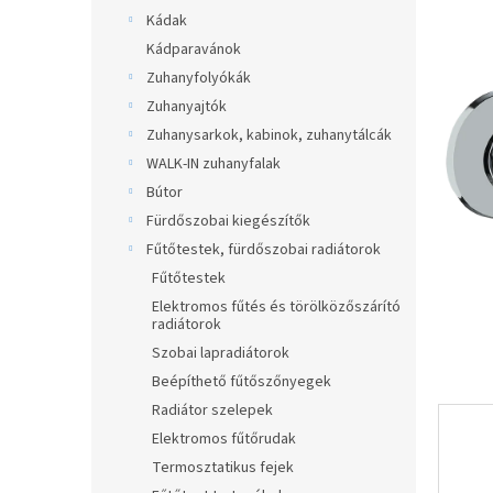
0,0
a
Kádak
csillag.
n
Kádparavánok
e
Zuhanyfolyókák
l
Zuhanyajtók
Zuhanysarkok, kabinok, zuhanytálcák
WALK-IN zuhanyfalak
Bútor
Fürdőszobai kiegészítők
Fűtőtestek, fürdőszobai radiátorok
Fűtőtestek
Elektromos fűtés és törölközőszárító
radiátorok
Szobai lapradiátorok
Beépíthető fűtőszőnyegek
Radiátor szelepek
Elektromos fűtőrudak
Termosztatikus fejek