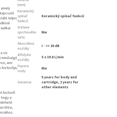
batérie
(mm)
:
, amely
Keramický
 kapcsoló
spínač
Keramický spínač funkcií
ználó teljes
funkcií
:
dkívül
Vrátane
aulikai
sprchového
Nie
setu
:
Akusztikus
I - <= 20 dB
osztály
:
a víz
átfolyási
S ≤ 19.8 L/min
ai minőségű
osztály
:
mzi, ami
Úspora
biztosítja,
Nie
vody
:
5 years for body and
Garancia
:
cartridge, 2 years for
other elements
t biztosít
, hogy a
elérhető
on létre,
nciáihoz.