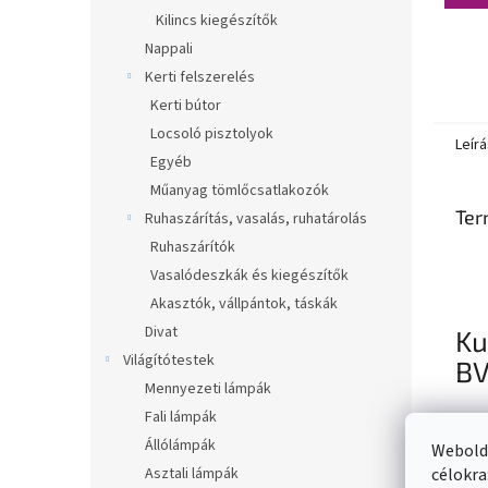
Kilincs kiegészítők
Nappali
Kerti felszerelés
Kerti bútor
Locsoló pisztolyok
Leírá
Egyéb
Műanyag tömlőcsatlakozók
Ter
Ruhaszárítás, vasalás, ruhatárolás
Ruhaszárítók
Vasalódeszkák és kiegészítők
Akasztók, vállpántok, táskák
Divat
Ku
Világítótestek
BV
Mennyezeti lámpák
Fali lámpák
Állólámpák
Webolda
Asztali lámpák
célokra