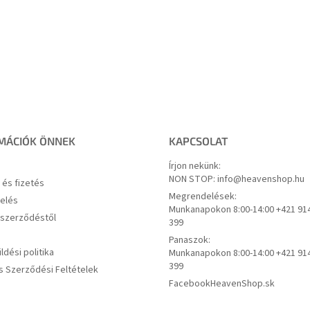
MÁCIÓK ÖNNEK
KAPCSOLAT
Írjon nekünk:
NON STOP: info@heavenshop.hu
s és fizetés
Megrendelések:
elés
Munkanapokon 8:00-14:00 +421 91
a szerződéstől
399
Panaszok:
ldési politika
Munkanapokon 8:00-14:00 +421 91
399
s Szerződési Feltételek
Facebook
HeavenShop.sk