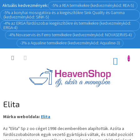
Ugrás
Aktuális kedvezmények:
-5% a REA termékekre (kedvezménykód: REA-5)
a
-5% a konyhai mosogatóra és a kiegészítőkre Sink Quality és Gamma
fő
(kedvezménykód: SINK-5)
tartalomhoz
-4% az ERGA fürdőszobai kiegészítőkre és termékekre (kedvezménykód:
ERGA-4)
-4% Novaservis és Ferro termékekre (kedvezménykód: NOVASERVIS-4)
-3% a Aqualine termékekre (kedvezménykód: Aqualine-3)
KOSÁR
Elita
Márka weboldala:
Elita
Az "Elita" Sp z oo céget 1998 decemberében alapították. Azóta a
fürdőszobabútorok egyik vezető gyártójává váltak, és stabil pozíciót