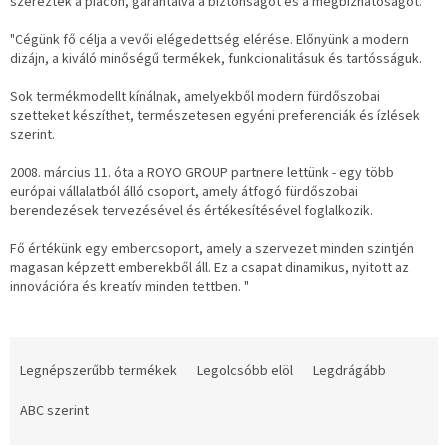
szereztek a piacon, garantálva a biztonságot és a megbízhatóságot.
"Cégünk fő célja a vevői elégedettség elérése. Előnyünk a modern
dizájn, a kiváló minőségű termékek, funkcionalitásuk és tartósságuk.
Sok termékmodellt kínálnak, amelyekből modern fürdőszobai
szetteket készíthet, természetesen egyéni preferenciák és ízlések
szerint.
2008. március 11. óta a ROYO GROUP partnere lettünk - egy több
európai vállalatból álló csoport, amely átfogó fürdőszobai
berendezések tervezésével és értékesítésével foglalkozik.
Fő értékünk egy embercsoport, amely a szervezet minden szintjén
magasan képzett emberekből áll.
Ez a csapat dinamikus, nyitott az
innovációra és kreatív minden tettben. "
T
e
Legnépszerűbb termékek
Legolcsóbb elöl
Legdrágább
r
m
ABC szerint
é