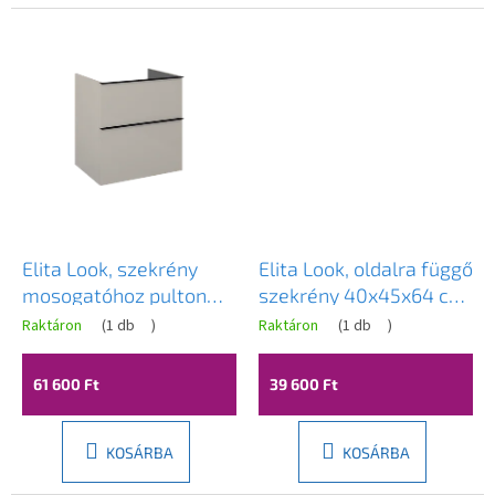
Elita Look, szekrény
Elita Look, oldalra függő
mosogatóhoz pulton
szekrény 40x45x64 cm
60x45x64 cm 2S PDW,
2S PDW, bézs matt,
Raktáron
(
1 db
)
Raktáron
(
1 db
)
bézs matt, ELT-168591
ELT-168596
61 600 Ft
39 600 Ft
KOSÁRBA
KOSÁRBA