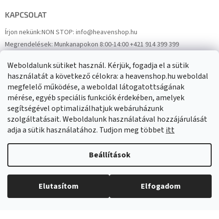
KAPCSOLAT
Írjon nekünk:
NON STOP: info@heavenshop.hu
Megrendelések:
Munkanapokon 8:00-14:00 +421 914 399 399
Panaszok:
Munkanapokon 8:00-14:00 +421 914 399 399
Weboldalunk sütiket használ. Kérjük, fogadja el a sütik
Facebook
HeavenShop.sk
használatát a következő célokra: a heavenshop.hu weboldal
megfelelő működése, a weboldal látogatottságának
mérése, egyéb speciális funkciók érdekében, amelyek
Eredményeink
segítségével optimalizálhatjuk webáruházunk
szolgáltatásait. Weboldalunk használatával hozzájárulását
adja a sütik használatához. Tudjon meg többet
itt
Árukereső.hu
Beállítások
Elutasítom
Elfogadom