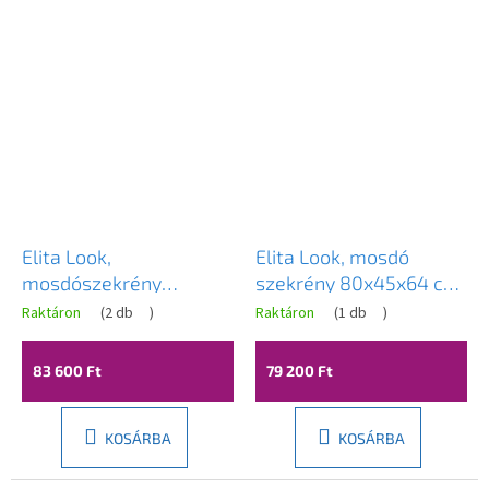
Elita Look,
Elita Look, mosdó
mosdószekrény
szekrény 80x45x64 cm
80x45x64 cm 2S PDW,
2S PDW, bézs matt,
Raktáron
(
2 db
)
Raktáron
(
1 db
)
zöld matt, ELT-168566
ELT-168593
83 600 Ft
79 200 Ft
KOSÁRBA
KOSÁRBA