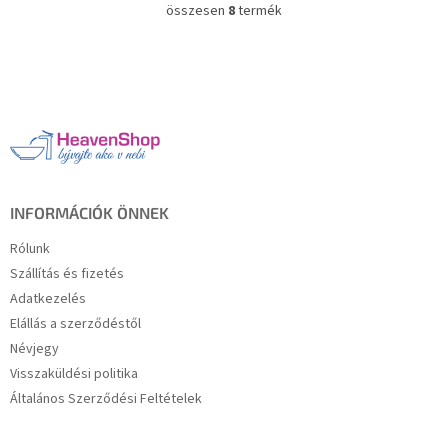
összesen
8
termék
L
i
s
L
t
á
a
b
i
l
r
é
á
c
n
y
í
INFORMÁCIÓK ÖNNEK
t
á
Rólunk
s
Szállítás és fizetés
e
Adatkezelés
l
e
Elállás a szerződéstől
m
Névjegy
e
Visszaküldési politika
i
Általános Szerződési Feltételek