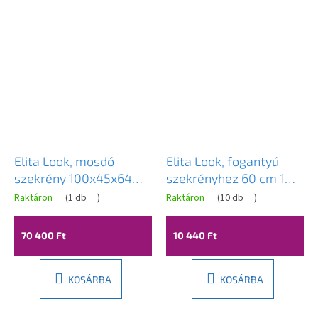
Elita Look, mosdó
Elita Look, fogantyú
szekrény 100x45x64
szekrényhez 60 cm 1
cm 2S PDW, fekete
db, fekete matt, ELT-
Raktáron
(
1 db
)
Raktáron
(
10 db
)
matt, ELT-168107
167515
70 400 Ft
10 440 Ft
KOSÁRBA
KOSÁRBA