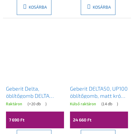
KOSÁRBA
KOSÁRBA
Geberit Delta,
Geberit DELTA50, UP100
öblítőgomb DELTA
öblítőgomb, matt króm,
ZERO, UP100, fehér,
115.119.46.1
Raktáron
(
>20 db
)
Külső raktáron
(
14 db
)
115.100.11.5
7 690 Ft
24 660 Ft