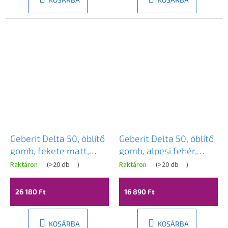
Geberit Delta 50, öblítő
Geberit Delta 50, öblítő
gomb, fekete matt,
gomb, alpesi fehér,
115.119.14.1
115.119.11.1
Raktáron
(
>20 db
)
Raktáron
(
>20 db
)
26 180 Ft
16 890 Ft
KOSÁRBA
KOSÁRBA