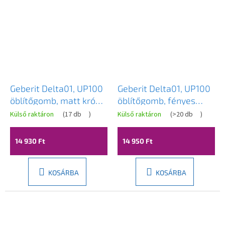
Geberit Delta01, UP100
Geberit Delta01, UP100
öblítőgomb, matt króm,
öblítőgomb, fényes
115.107.46.1
króm, 115.107.21.1
Külső raktáron
(
17 db
)
Külső raktáron
(
>20 db
)
14 930 Ft
14 950 Ft
KOSÁRBA
KOSÁRBA