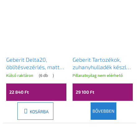
Geberit Delta20,
Geberit Tartozékok,
öblítésvezérlés, matt
zuhanyhulladék készlet
króm, 115.127.46.1
d90, lefolyószelep
Külső raktáron
(
6 db
)
Pillanatnyilag nem elérhető
fedéllel, króm,
150.551.21.1
22 840 Ft
29 100 Ft
BŐVEBBEN
KOSÁRBA