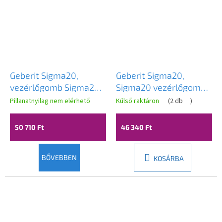
Geberit Sigma20,
Geberit Sigma20,
vezérlőgomb Sigma20,
Sigma20 vezérlőgomb,
lakkozott matt króm-
matt fekete/fényes
Pillanatnyilag nem elérhető
Külső raktáron
(
2 db
)
fényes króm,
króm, 115.882.14.1
115.882.JQ.1
50 710 Ft
46 340 Ft
BŐVEBBEN
KOSÁRBA