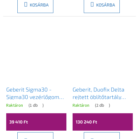
KOSÁRBA
KOSÁRBA
Geberit Sigma30 -
Geberit, Duofix Delta
Sigma30 vezérlőgomb,
rejtett öblítőtartály
fekete / króm fényes,
szett + Desna fali WC-
Raktáron
(
1 db
)
Raktáron
(
2 db
)
115.883.KM.1
csésze duroplaszt
ülőkével, Vortex
39 410 Ft
130 240 Ft
öblítéssel, fényes fehér,
LAV-SETDESNAGEB