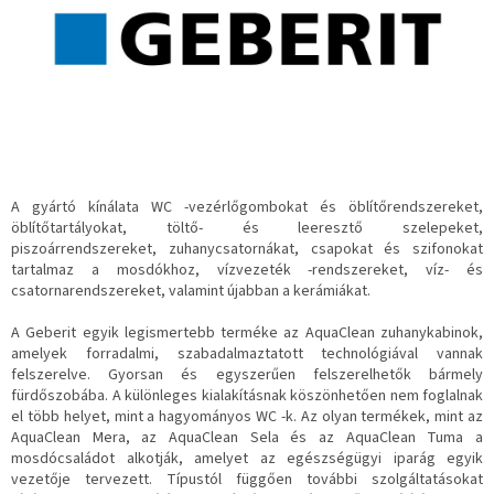
A gyártó kínálata WC -vezérlőgombokat és öblítőrendszereket,
öblítőtartályokat, töltő- és leeresztő szelepeket,
piszoárrendszereket, zuhanycsatornákat, csapokat és szifonokat
tartalmaz a mosdókhoz, vízvezeték -rendszereket, víz- és
csatornarendszereket, valamint újabban a kerámiákat.
A Geberit egyik legismertebb terméke az AquaClean zuhanykabinok,
amelyek forradalmi, szabadalmaztatott technológiával vannak
felszerelve.
Gyorsan és egyszerűen felszerelhetők bármely
fürdőszobába.
A különleges kialakításnak köszönhetően nem foglalnak
el több helyet, mint a hagyományos WC -k.
Az olyan termékek, mint az
AquaClean Mera, az AquaClean Sela és az AquaClean Tuma a
mosdócsaládot alkotják, amelyet az egészségügyi iparág egyik
vezetője tervezett.
Típustól függően további szolgáltatásokat