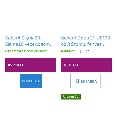
Geberit Sigma20,
Geberit Delta 21, UP100
Sigma20 vezérlőgomb,
öblítőgomb, fényes
fehér matt-króm,
króm, 115.125.21.5
Pillanatnyilag nem elérhető
Raktáron
(
15 db
)
115.882.JT.1
45 210 Ft
16 710 Ft
BŐVEBBEN
KOSÁRBA
Újdonság