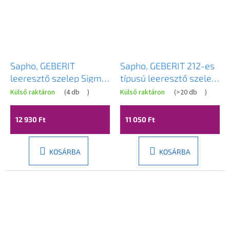
Sapho, GEBERIT
Sapho, GEBERIT 212-es
leeresztő szelep Sigma
típusú leeresztő szelep,
vakolathoz
komplett, Sigma, Delta
Külső raktáron
(
4 db
)
Külső raktáron
(
>20 db
)
és UP300 alatti
öblítőtartályokhoz
12 930 Ft
11 050 Ft
KOSÁRBA
KOSÁRBA