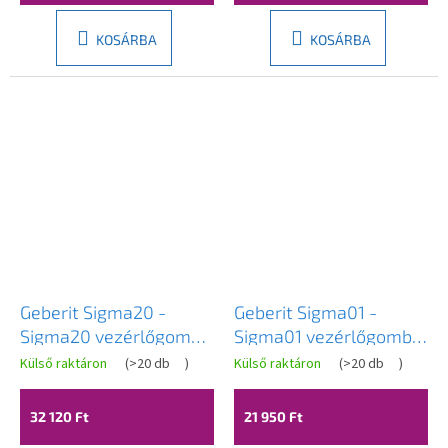
KOSÁRBA
KOSÁRBA
Geberit Sigma20 -
Geberit Sigma01 -
Sigma20 vezérlőgomb,
Sigma01 vezérlőgomb,
fehér / arany,
fekete fényes,
Külső raktáron
(
>20 db
)
Külső raktáron
(
>20 db
)
A
115.882.KK.1
115.770.DW.5
termék
átlagos
32 120 Ft
21 950 Ft
értékelése
5-