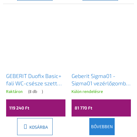
GEBERIT Duofix Basic+
Geberit Sigma01 -
fali WC-csésze szett
Sigma01 vezérlőgomb,
Erga Mery+ 51x36 cm +
nemeshorganyzott
Raktáron
(
8 db
)
Külön rendelésre
WC-ülőke, fehér,
sárgaréz 115.770.DT.5
GEBERIT-MERY-TO2-
119 240 Ft
81 770 Ft
WH-SET
BŐVEBBEN
KOSÁRBA