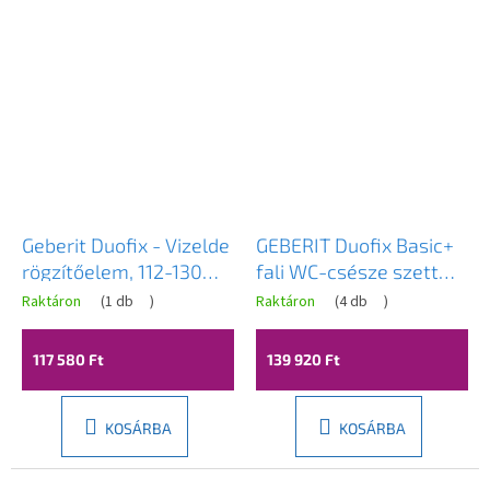
Geberit Duofix - Vizelde
GEBERIT Duofix Basic+
rögzítőelem, 112-130
fali WC-csésze szett
cm, univerzális, rejtett
Erga Mery+ 51x36 cm +
Raktáron
(
1 db
)
Raktáron
(
4 db
)
piszoár
WC-ülőke + öblítőgomb,
öblítésvezérléshez
fehér, GEBERIT-MERY-
117 580 Ft
139 920 Ft
111.689.00.2
TO2-WH-SET1
KOSÁRBA
KOSÁRBA