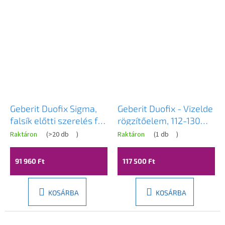
Geberit Duofix Sigma,
Geberit Duofix - Vizelde
falsík előtti szerelés fali
rögzítőelem, 112-130
WC-hez, magasság 1,12
cm, univerzális, rejtett
Raktáron
(
>20 db
)
Raktáron
(
1 db
)
m, 111.300.00.6
piszoár
öblítésvezérléshez,
91 960 Ft
117 500 Ft
111.689.00.1
KOSÁRBA
KOSÁRBA