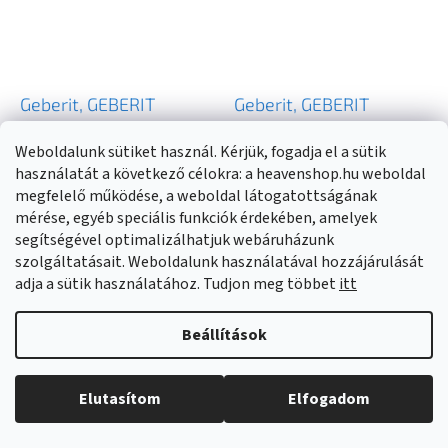
Geberit, GEBERIT
Geberit, GEBERIT
KOMBIFIX rögzítőelem
KOMBIFIX ECO Rejtett
Weboldalunk sütiket használ. Kérjük, fogadja el a sütik
fali bidéhez, univerzális,
tartály, Sigma 8 cm, H
Pillanatnyilag nem elérhető
Külső raktáron
(
12 db
)
használatát a következő célokra: a heavenshop.hu weboldal
457.530.00.1
109 cm, 110.790.00.1
megfelelő működése, a weboldal látogatottságának
54 420 Ft
97 730 Ft
mérése, egyéb speciális funkciók érdekében, amelyek
segítségével optimalizálhatjuk webáruházunk
szolgáltatásait. Weboldalunk használatával hozzájárulását
BŐVEBBEN
KOSÁRBA
adja a sütik használatához. Tudjon meg többet
itt
Beállítások
Elutasítom
Elfogadom