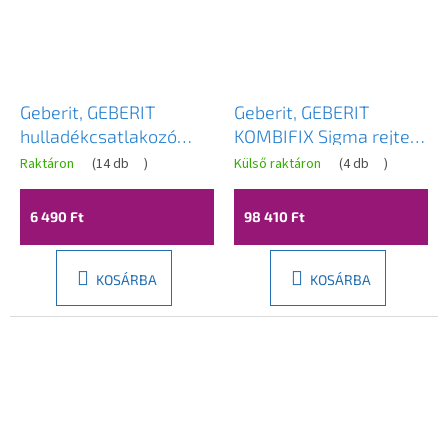
Geberit, GEBERIT
Geberit, GEBERIT
hulladékcsatlakozó
KOMBIFIX Sigma rejtett
készlet fali WC-hez,
tartály 12 cm,
Raktáron
(
14 db
)
Külső raktáron
(
4 db
)
hossza 18,5 cm,
szagelszíváshoz,
krómozott matt,
110.367.00.5
6 490 Ft
98 410 Ft
152.426.46.1
KOSÁRBA
KOSÁRBA