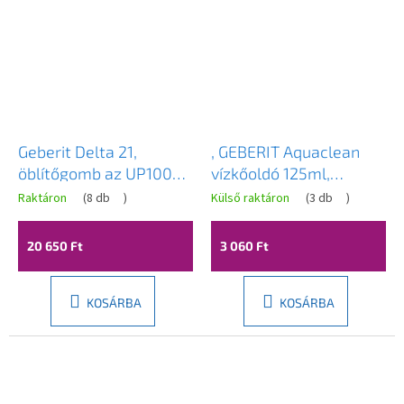
Geberit Delta 21,
, GEBERIT Aquaclean
öblítőgomb az UP100
vízkőoldó 125ml,
rendszerhez, matt
147.040.00.1
Raktáron
(
8 db
)
Külső raktáron
(
3 db
)
króm, 115.125.46.5
20 650 Ft
3 060 Ft
KOSÁRBA
KOSÁRBA