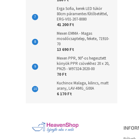
180 Ft
Erga Sofia, kerek LED tükör
80cm páramentes fűtőbetéttel,
ERG-V01-207-8080
41 200 Ft
Mexen EMMA - Magas
mosdócsaptelep, fekete, 71910-
70
13 690 Ft
Mexen PPR, 90°-os hegesztett
könyök PPR csövekhez 20 x 20,
PN25 - W97324-2020-00
70 Ft
Kuchinox Malaga, kilincs, matt
arany, LAV-KMG_G00A
6 170 Ft
L
á
b
l
INFOR
é