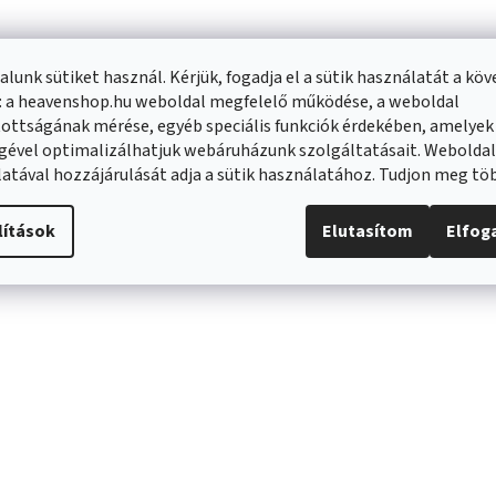
lunk sütiket használ. Kérjük, fogadja el a sütik használatát a kö
: a heavenshop.hu weboldal megfelelő működése, a weboldal
ottságának mérése, egyéb speciális funkciók érdekében, amelyek
gével optimalizálhatjuk webáruházunk szolgáltatásait. Webolda
atával hozzájárulását adja a sütik használatához. Tudjon meg t
lítások
Elutasítom
Elfo