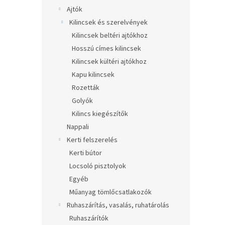
a
Ajtók
n
Kilincsek és szerelvények
e
Kilincsek beltéri ajtókhoz
l
Hosszú címes kilincsek
Kilincsek kültéri ajtókhoz
Kapu kilincsek
Rozetták
Golyók
Kilincs kiegészítők
Nappali
Kerti felszerelés
Kerti bútor
Locsoló pisztolyok
Egyéb
Műanyag tömlőcsatlakozók
Ruhaszárítás, vasalás, ruhatárolás
Ruhaszárítók