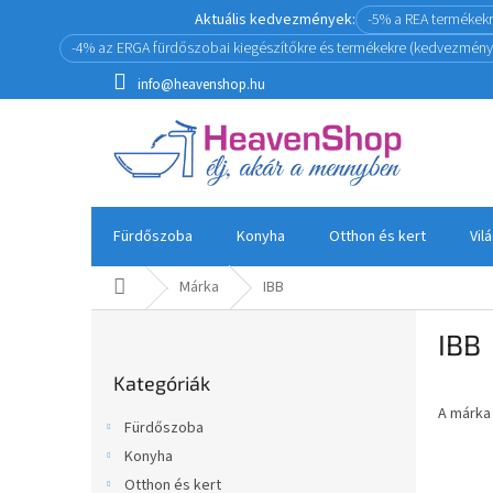
Ugrás
Aktuális kedvezmények:
-5% a REA termékek
a
-4% az ERGA fürdőszobai kiegészítőkre és termékekre (kedvezmény
fő
tartalomhoz
info@heavenshop.hu
Fürdőszoba
Konyha
Otthon és kert
Vil
Kezdőlap
Márka
IBB
O
IBB
l
Kategóriák
d
Kategóriák
átugrása
a
A márk
l
Fürdőszoba
s
Konyha
ó
Otthon és kert
p