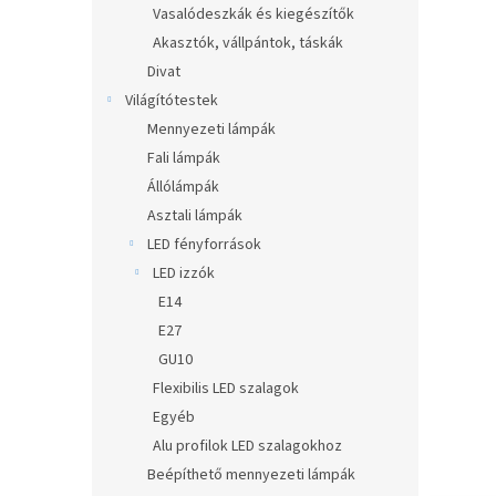
Vasalódeszkák és kiegészítők
Akasztók, vállpántok, táskák
Divat
Világítótestek
Mennyezeti lámpák
Fali lámpák
Állólámpák
Asztali lámpák
LED fényforrások
LED izzók
E14
E27
GU10
Flexibilis LED szalagok
Egyéb
Alu profilok LED szalagokhoz
Beépíthető mennyezeti lámpák