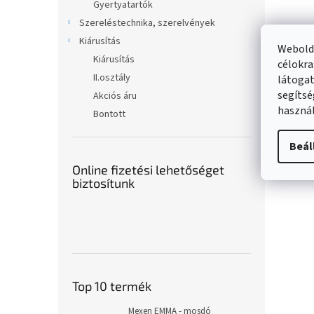
Gyertyatartók
Szereléstechnika, szerelvények
Kiárusítás
Webolda
Kiárusítás
célokra
II.osztály
látogat
segítsé
Akciós áru
használ
Bontott
Beál
Online fizetési lehetőséget
biztosítunk
Top 10 termék
Mexen EMMA - mosdó