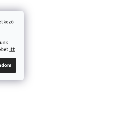
vetkező
lunk
öbbet
itt
gadom