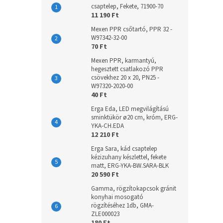
csaptelep, Fekete, 71900-70
11 190 Ft
Mexen PPR csőtartó, PPR 32 -
W97342-32-00
70 Ft
Mexen PPR, karmantyú,
hegesztett csatlakozó PPR
csövekhez 20 x 20, PN25 -
W97320-2020-00
40 Ft
Erga Eda, LED megvilágítású
sminktükör ø20 cm, króm, ERG-
YKA-CH.EDA
12 210 Ft
Erga Sara, kád csaptelep
kézizuhany készlettel, fekete
matt, ERG-YKA-BW.SARA-BLK
20 590 Ft
Gamma, rögzítokapcsok gránit
konyhai mosogató
rögzítéséhez 1db, GMA-
ZLE000023