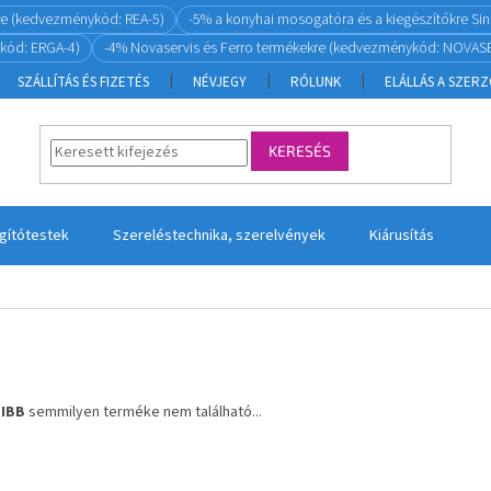
re (kedvezménykód: REA-5)
-5% a konyhai mosogatóra és a kiegészítőkre S
kód: ERGA-4)
-4% Novaservis és Ferro termékekre (kedvezménykód: NOVASE
SZÁLLÍTÁS ÉS FIZETÉS
NÉVJEGY
RÓLUNK
ELÁLLÁS A SZER
KERESÉS
ágítótestek
Szereléstechnika, szerelvények
Kiárusítás
a
IBB
semmilyen terméke nem található...