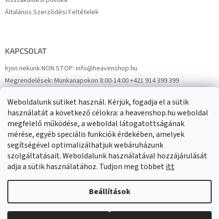
Visszaküldési politika
i
Általános Szerződési Feltételek
KAPCSOLAT
Írjon nekünk:
NON STOP: info@heavenshop.hu
Megrendelések:
Munkanapokon 8:00-14:00 +421 914 399 399
Panaszok:
Munkanapokon 8:00-14:00 +421 914 399 399
Weboldalunk sütiket használ. Kérjük, fogadja el a sütik
Facebook
HeavenShop.sk
használatát a következő célokra: a heavenshop.hu weboldal
megfelelő működése, a weboldal látogatottságának
mérése, egyéb speciális funkciók érdekében, amelyek
Eredményeink
segítségével optimalizálhatjuk webáruházunk
szolgáltatásait. Weboldalunk használatával hozzájárulását
adja a sütik használatához. Tudjon meg többet
itt
Árukereső.hu
Beállítások