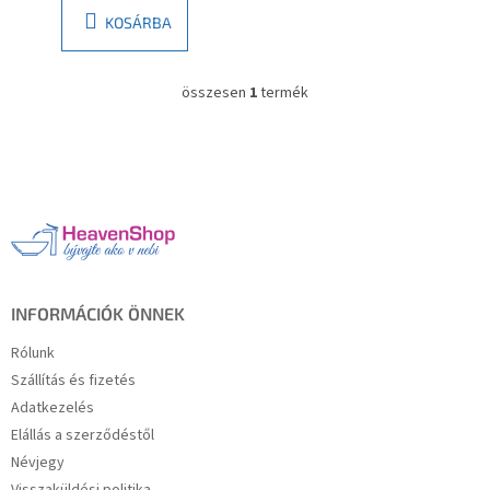
KOSÁRBA
összesen
1
termék
L
i
s
L
t
á
a
b
i
l
r
é
á
c
n
y
í
INFORMÁCIÓK ÖNNEK
t
á
Rólunk
s
Szállítás és fizetés
e
Adatkezelés
l
e
Elállás a szerződéstől
m
Névjegy
e