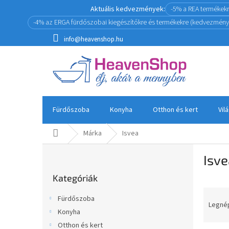
Ugrás
Aktuális kedvezmények:
-5% a REA termékek
a
-4% az ERGA fürdőszobai kiegészítőkre és termékekre (kedvezmény
fő
tartalomhoz
info@heavenshop.hu
Fürdőszoba
Konyha
Otthon és kert
Vil
Kezdőlap
Márka
Isvea
O
Isve
l
Kategóriák
d
Kategóriák
átugrása
a
T
l
Fürdőszoba
e
s
Legné
Konyha
r
ó
Otthon és kert
m
p