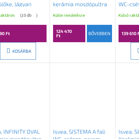
lőke, lágyan
kerámia mosdópultra
WC-csés
dó, Easy Take,
szerelhető, 60x40cm,
nélküli,
raktáron
(
10 db
)
Külön rendelésre
Külső rakt
szín lazac színű,
terrazzo, 10NF65060-
terrakot
0541I
2L-TRZ
10NF02
124 470
90 Ft
BŐVEBBEN
139 610 
Ft
KOSÁRBA
a, INFINITY OVAL
Isvea, SISTEMA A fali
Isvea, 