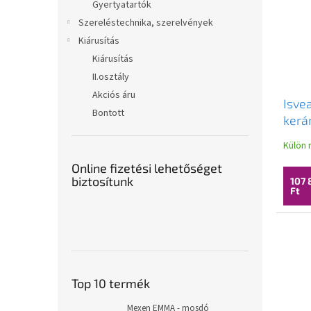
Gyertyatartók
Szereléstechnika, szerelvények
Kiárusítás
Kiárusítás
II.osztály
Akciós áru
Isve
Bontott
kerá
szer
Külön 
bézs
Online fizetési lehetőséget
biztosítunk
107 
Ft
Top 10 termék
Mexen EMMA - mosdó