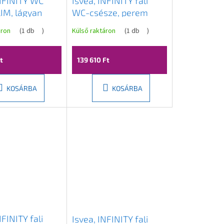
INFINITY WC
Isvea, INFINITY fali
LIM, lágyan
WC-csésze, perem
Easy Take,
nélküli, 36,5x53cm,
áron
(
1 db
)
Külső raktáron
(
1 db
)
t, 40KF0522I
antracit, 10NF02005-
2C
t
139 610 Ft
KOSÁRBA
KOSÁRBA
NFINITY fali
Isvea, INFINITY fali