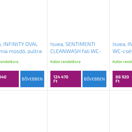
a, INFINITY OVAL
Isvea, SENTIMENTI
Isvea, I
mia mosdó, pultra
CLEANWASH fali WC-
WC-csés
elhető, 55x36cm,
csésze, beépített
nélküli,
rendelésre
Külön rendelésre
Külön rend
, 10NF65055-2H
szeleppel és
fehér, 
bidézuhannyal, perem
840
124 470
88 920
nélküli, 36x51cm, fehér,
BŐVEBBEN
BŐVEBBEN
Ft
Ft
10ARS1010