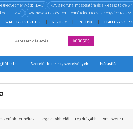
re (kedvezménykód: REA-5)
-5% a konyhai mosogatóra és a kiegészítőkre S
kód: ERGA-4)
-4% Novaservis és Ferro termékekre (kedvezménykód: NOVASE
SZÁLLÍTÁS ÉS FIZETÉS
NÉVJEGY
RÓLUNK
ELÁLLÁS A SZER
KERESÉS
ágítótestek
Szereléstechnika, szerelvények
Kiárusítás
a
pszerűbb termékek
Legolcsóbb elöl
Legdrágább
ABC szerint