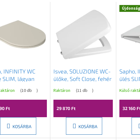
Újdonsá
a, INFINITY WC
Isvea, SOLUZIONE WC-
Sapho, 
e SLIM, lágyan
ülőke, Soft Close, fehér
ülés SLI
dó, Easy Take,
(Purity), 40S30700I
Soft Clo
raktáron
(
10 db
)
Raktáron
(
11 db
)
Külső rakt
ántcsont színű,
40KF02
0532I
90 Ft
29 870 Ft
32 160 F
KOSÁRBA
KOSÁRBA