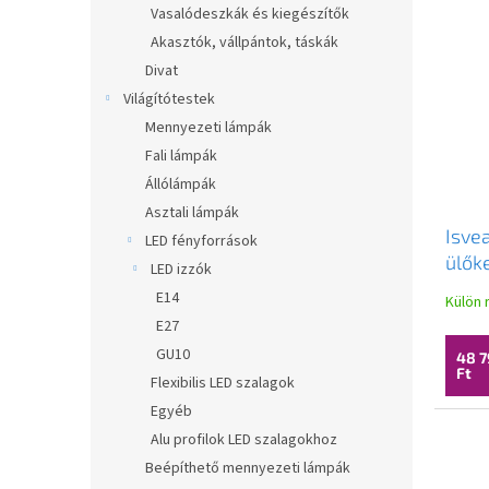
Vasalódeszkák és kiegészítők
Akasztók, vállpántok, táskák
Divat
Világítótestek
Mennyezeti lámpák
Fali lámpák
Állólámpák
Asztali lámpák
Isve
LED fényforrások
ülőke
LED izzók
Easy
E14
Külön 
40KF
E27
GU10
48 7
Ft
Flexibilis LED szalagok
Egyéb
Alu profilok LED szalagokhoz
Beépíthető mennyezeti lámpák