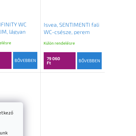
INFINITY WC
Isvea, SENTIMENTI fali
LIM, lágyan
WC-csésze, perem
Easy Take,
nélküli, 36x51cm, fehér,
elésre
Külön rendelésre
d, benzin,
10AR02014
45I
79 060
BŐVEBBEN
BŐVEBBEN
Ft
vetkező
lunk