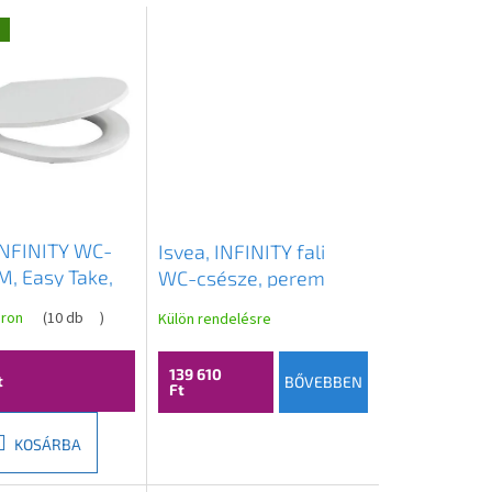
g
INFINITY WC-
Isvea, INFINITY fali
M, Easy Take,
WC-csésze, perem
se, fehér,
nélküli, 36,5x53cm,
áron
(
10 db
)
Külön rendelésre
00I-S
bézs, 10NF02005-2H
139 610
t
BŐVEBBEN
Ft
KOSÁRBA