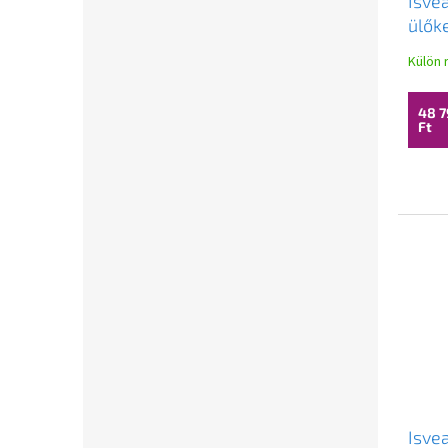
Isve
ülők
záró
Külön 
kősz
48 7
Ft
Isve