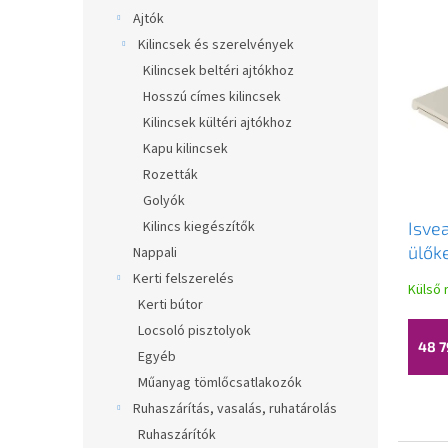
T
é
a
Ajtók
e
k
n
Kilincsek és szerelvények
r
e
e
Kilincsek beltéri ajtókhoz
m
k
l
Hosszú címes kilincsek
é
r
Kilincsek kültéri ajtókhoz
k
e
e
n
Kapu kilincsek
k
d
Rozetták
l
e
Golyók
i
z
Kilincs kiegészítők
Isve
s
é
ülők
Nappali
t
s
záró
á
Kerti felszerelés
e
Külső 
elef
j
Kerti bútor
a
40KF
Locsoló pisztolyok
48 7
Egyéb
Műanyag tömlőcsatlakozók
Ruhaszárítás, vasalás, ruhatárolás
Ruhaszárítók