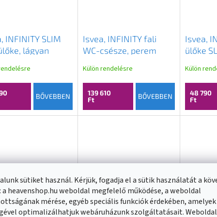
a, INFINITY SLIM
Isvea, INFINITY fali
Isvea, 
lőke, lágyan
WC-csésze, perem
ülőke S
dó, Easy Take,
nélküli, 36,5x53cm,
záródó, 
rendelésre
Külön rendelésre
Külön rend
goszöld, 40KF0542I
matt petrolzöld,
matt zöl
10NF02005-2P
40KF05
90
139 610
48 790
BŐVEBBEN
BŐVEBBEN
Ft
Ft
lunk sütiket használ. Kérjük, fogadja el a sütik használatát a kö
: a heavenshop.hu weboldal megfelelő működése, a weboldal
ottságának mérése, egyéb speciális funkciók érdekében, amelyek
gével optimalizálhatjuk webáruházunk szolgáltatásait. Webolda