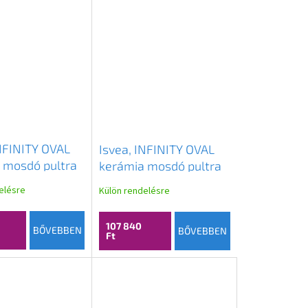
INFINITY OVAL
Isvea, INFINITY OVAL
 mosdó pultra
kerámia mosdó pultra
ető, 60x40cm,
szerelhető, 55x36cm,
elésre
Külön rendelésre
0NF65060-2H
terrakotta,
10NF65055-2U
107 840
BŐVEBBEN
BŐVEBBEN
Ft