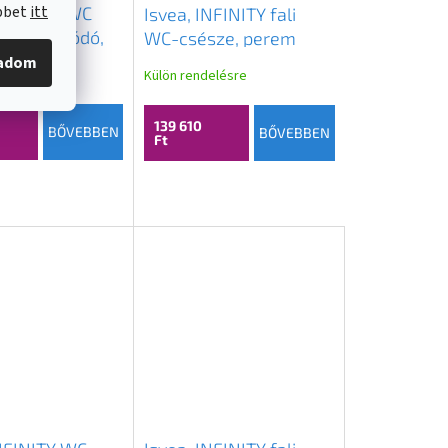
öbbet
itt
VEA SLIM WC
Isvea, INFINITY fali
ágyan záródó,
WC-csésze, perem
e, fehér,
nélküli, 36,5x53cm,
gadom
elésre
Külön rendelésre
00I-S
szürke, 10NF02005-2V
139 610
BŐVEBBEN
BŐVEBBEN
Ft