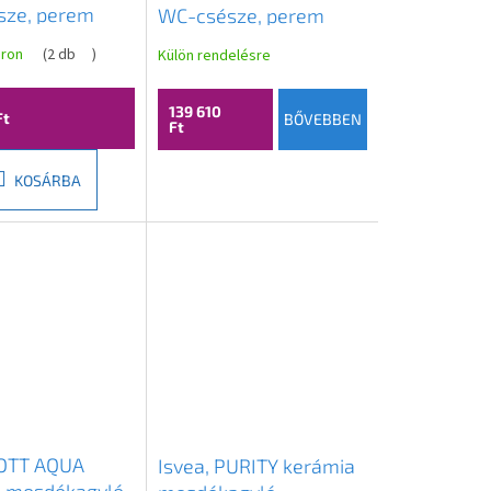
ze, perem
WC-csésze, perem
 36,5x53cm,
nélküli, 36,5x53cm,
áron
(
2 db
)
Külön rendelésre
ta,
elefántcsont,
005-2U
10NF02005-2K
139 610
Ft
BŐVEBBEN
Ft
KOSÁRBA
SOTT AQUA
Isvea, PURITY kerámia