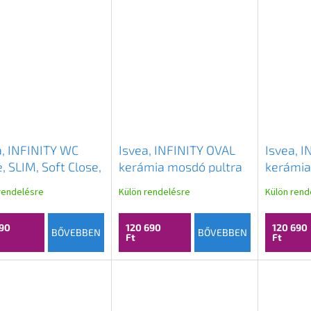
a, INFINITY WC
Isvea, INFINITY OVAL
Isvea, 
, SLIM, Soft Close,
kerámia mosdó pultra
kerámia
 Take, bézs,
szerelhető, 60x40cm,
szerelh
rendelésre
Külön rendelésre
Külön rend
0531I
terrakotta,
bézs, 1
10NF65060-2U
90
120 690
120 690
BŐVEBBEN
BŐVEBBEN
Ft
Ft