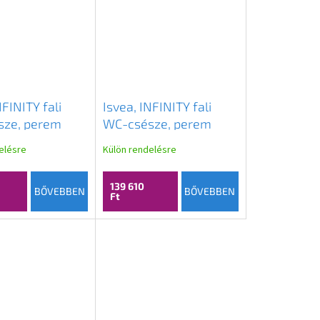
NFINITY fali
Isvea, INFINITY fali
ze, perem
WC-csésze, perem
 36,5x53cm,
nélküli, 36,5x53cm,
elésre
Külön rendelésre
10NF02005
világoszöld,
10NF02005-2T
139 610
BŐVEBBEN
BŐVEBBEN
Ft