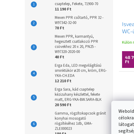
csaptelep, Fekete, 71900-70
11 190 Ft
Mexen PPR csőtartó, PPR 32 -
W97342-32-00
Isve
70 Ft
WC-ü
Mexen PPR, karmantyú,
záró
hegesztett csatlakozó PPR
Külön 
vilá
csövekhez 20 x 20, PN25 -
W97320-2020-00
40 Ft
48 7
Ft
Erga Eda, LED megvilágítású
sminktükör ø20 cm, króm, ERG-
YKA-CH.EDA
12 210 Ft
Erga Sara, kád csaptelep
kézizuhany készlettel, fekete
matt, ERG-YKA-BW.SARA-BLK
20 590 Ft
Webolda
Gamma, rögzítokapcsok gránit
célokra
konyhai mosogató
rögzítéséhez 1db, GMA-
látogat
ZLE000023
segítsé