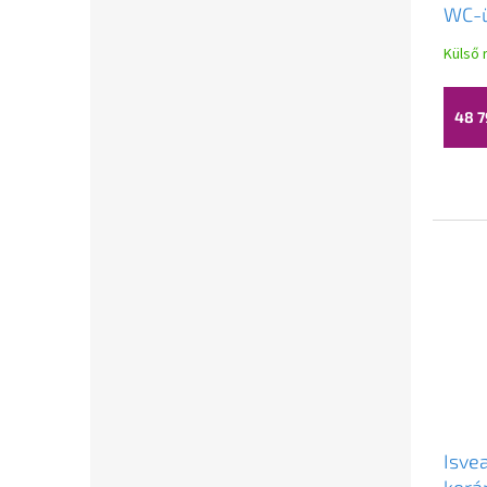
WC-ü
záró
Külső 
rózsa
40KF
48 7
Isve