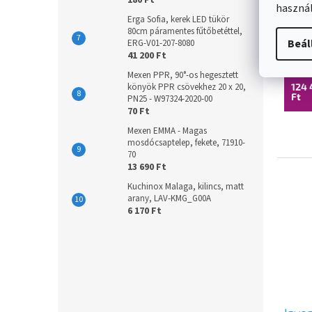
180 Ft
használ
Isve
Erga Sofia, kerek LED tükör
CLEA
80cm páramentes fűtőbetéttel,
csés
Beál
ERG-V01-207-8080
Külön 
41 200 Ft
szel
bidé
Mexen PPR, 90°-os hegesztett
könyök PPR csövekhez 20 x 20,
124 
nélkü
Ft
PN25 - W97324-2020-00
10AR
70 Ft
Mexen EMMA - Magas
mosdócsaptelep, fekete, 71910-
70
13 690 Ft
Kuchinox Malaga, kilincs, matt
arany, LAV-KMG_G00A
6 170 Ft