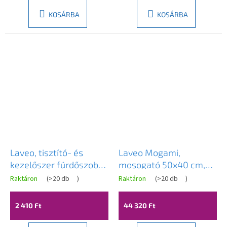
KOSÁRBA
KOSÁRBA
Laveo, tisztító- és
Laveo Mogami,
kezelőszer fürdőszobai
mosogató 50x40 cm,
és konyhai
ovális asztali
Raktáron
(
>20 db
)
Raktáron
(
>20 db
)
csaptelepekhez, LAV-
mosogató, fekete-
OKT_051T
fehér, LAV-VUM_7250
2 410 Ft
44 320 Ft