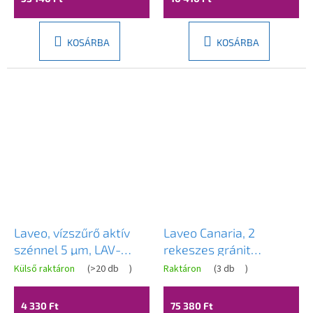
KOSÁRBA
KOSÁRBA
Laveo, vízszűrő aktív
Laveo Canaria, 2
szénnel 5 µm, LAV-
rekeszes gránit
FBA_002M
mosogató
Külső raktáron
(
>20 db
)
Raktáron
(
3 db
)
1160x500x207 mm,
fekete, LAV-SPC_B21T
4 330 Ft
75 380 Ft