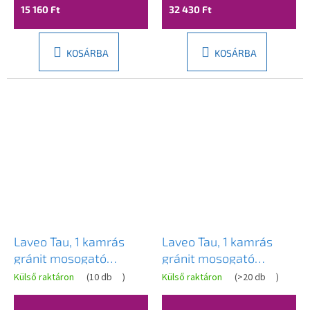
15 160 Ft
32 430 Ft
KOSÁRBA
KOSÁRBA
Laveo Tau, 1 kamrás
Laveo Tau, 1 kamrás
gránit mosogató
gránit mosogató
900x500x215 mm,
600x500x215 mm,
Külső raktáron
(
10 db
)
Külső raktáron
(
>20 db
)
bézs, LAV-SBT_4109
bézs, LAV-SBT_4106