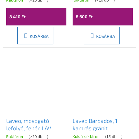
Raktáron
(
>20 db
)
Raktáron
(
>20 db
)
túlfolyóval, fényes
zuhanygarnitúrával,
arany, LAV-CKK_G2R3
króm, LAV-NAF_01PD
8 410 Ft
8 600 Ft
KOSÁRBA
KOSÁRBA
Laveo, mosogató
Laveo Barbados, 1
lefolyó, fehér, LAV-
kamrás gránit
CKK_62R3
mosogató
Raktáron
(
>20 db
)
Külső raktáron
(
15 db
)