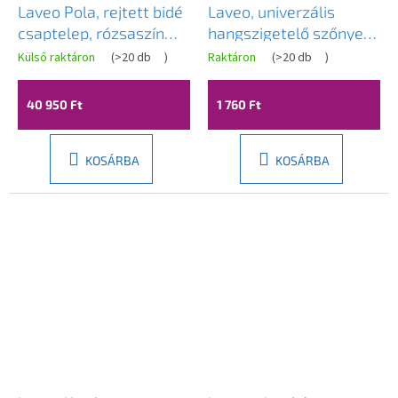
Laveo Pola, rejtett bidé
Laveo, univerzális
csaptelep, rózsaszín
hangszigetelő szőnyeg
arany, LAV-BAP_831P
fali WC-khez és
Külső raktáron
(
>20 db
)
Raktáron
(
>20 db
)
bidékhez, fehér, LAV-
AMT_610T
40 950 Ft
1 760 Ft
KOSÁRBA
KOSÁRBA