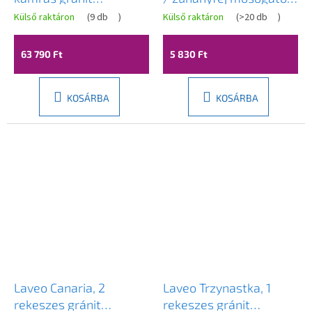
mosogató
csaptelephez, bézs
Külső raktáron
(
9 db
)
Külső raktáron
(
>20 db
)
1000x480x185 mm,
gránit, LAV-CTB_490D
bézs, LAV-SBB_431T
63 790 Ft
5 830 Ft
KOSÁRBA
KOSÁRBA
Laveo Canaria, 2
Laveo Trzynastka, 1
rekeszes gránit
rekeszes gránit