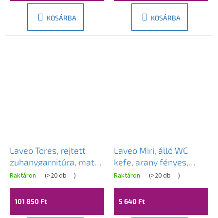
KOSÁRBA
KOSÁRBA
Laveo Tores, rejtett
Laveo Miri, álló WC
zuhanygarnitúra, matt
kefe, arany fényes,
fekete, LAV-BVT_701P
LAV-ALM_G50S
Raktáron
(
>20 db
)
Raktáron
(
>20 db
)
101 850 Ft
5 640 Ft