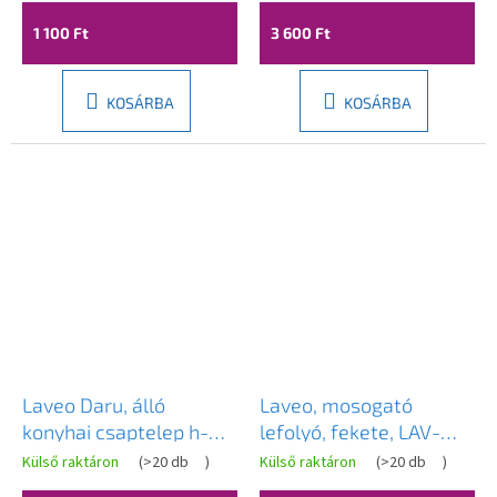
1 100 Ft
3 600 Ft
KOSÁRBA
KOSÁRBA
Laveo Daru, álló
Laveo, mosogató
konyhai csaptelep h-
lefolyó, fekete, LAV-
410, bézs, LAV-
CKK_72R3
Külső raktáron
(
>20 db
)
Külső raktáron
(
>20 db
)
BLD_469D