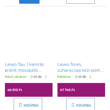
Laveo Tau, 1 kamrás
Laveo Tores,
gránit mosogató
zuhanycsap kézi pontos
570x500x215 mm, bézs,
zuhanykészlettel, arany
Külső raktáron
(
>20 db
)
Raktáron
(
>20 db
)
LAV-SBT_410Y
matt, LAV-BVT_G41D
46 910 Ft
47 740 Ft
KOSÁRBA
KOSÁRBA