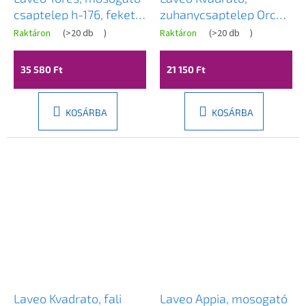
csaptelep h-176, fekete
zuhanycsaptelep Orca
matt, LAV-BVT_722D
kézizuhannyal, matt
Raktáron
(
>20 db
)
Raktáron
(
>20 db
)
A
fekete, LAV-BLQA740D
termék
átlagos
35 580 Ft
21 150 Ft
értékelése
5-
ből
3,5
KOSÁRBA
KOSÁRBA
csillag.
Laveo Kvadrato, fali
Laveo Appia, mosogató