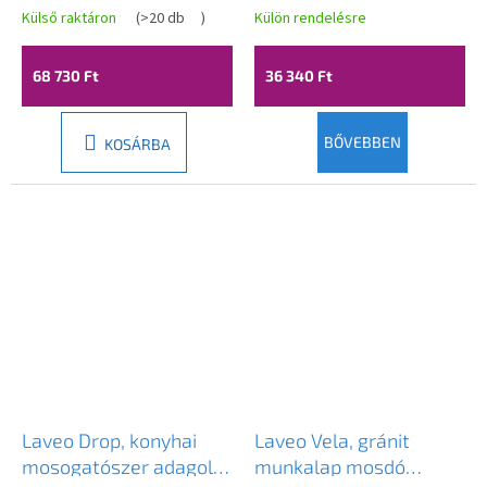
mosogató
mosogató 570x495x185
Külső raktáron
(
>20 db
)
Külön rendelésre
1160x500x207 mm,
mm, fekete, LAV-
fekete pettyes, LAV-
SBP_713B
68 730 Ft
36 340 Ft
SPC_721T
BŐVEBBEN
KOSÁRBA
Laveo Drop, konyhai
Laveo Vela, gránit
mosogatószer adagoló
munkalap mosdó