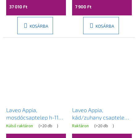
37 010 Ft
7 900 Ft
KOSÁRBA
KOSÁRBA
Laveo Appia,
Laveo Appia,
mosdócsaptelep h-110,
kád/zuhany csaptelep
króm, LAV-BLP_026D
h-112, fekete, LAV-
Külső raktáron
(
>20 db
)
Raktáron
(
>20 db
)
BLP_715D