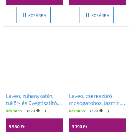
KOSÁRBA
KOSÁRBA
Laveo, zuhanykabin,
Laveo, csereszűrő
tükör- és üvegtisztító,
mosogatóhoz, jázmin,
500ml, LAV-OKT_071T
LAV-CZS_J00T
Raktáron
(
>20 db
)
Raktáron
(
>20 db
)
5 580 Ft
3 790 Ft