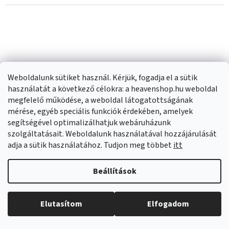
Weboldalunk sütiket használ. Kérjük, fogadja el a sütik
használatát a következő célokra: a heavenshop.hu weboldal
megfelelő működése, a weboldal látogatottságának
mérése, egyéb speciális funkciók érdekében, amelyek
segítségével optimalizálhatjuk webáruházunk
Laveo Tores,
Laveo Alena, 1 kamrás
szolgáltatásait. Weboldalunk használatával hozzájárulását
kádcsaptelep kézi
gránit mosogató
adja a sütik használatához. Tudjon meg többet
itt
pontos
490x490x215 mm,
Külön rendelésre
Külső raktáron
(
>20 db
)
zuhanykészlettel, arany
szürke, LAV-SBA_510T
Beállítások
matt, LAV-BVT_G11D
61 250 Ft
44 440 Ft
Elutasítom
Elfogadom
BŐVEBBEN
KOSÁRBA