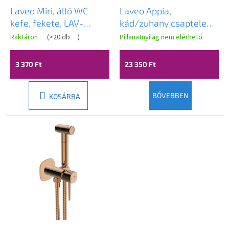
s
e
Laveo Miri, álló WC
Laveo Appia,
t
kefe, fekete, LAV-
kád/zuhany csaptelep
á
ALM_750S
kádhoz h -150, króm,
Raktáron
(
>20 db
)
Pillanatnyilag nem elérhető
A
j
LAV-BLP_01JD
termék
a
átlagos
3 370 Ft
23 350 Ft
értékelése
5-
ből
3,6
BŐVEBBEN
KOSÁRBA
csillag.