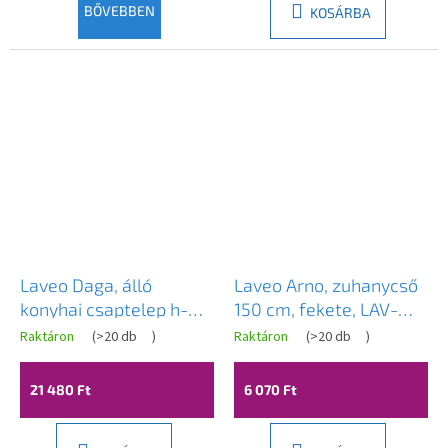
BŐVEBBEN
KOSÁRBA
Laveo Daga, álló
Laveo Arno, zuhanycső
konyhai csaptelep h-
150 cm, fekete, LAV-
164, bézs, LAV-
CRA_74PD
Raktáron
(
>20 db
)
Raktáron
(
>20 db
)
BLG_469D
21 480 Ft
6 070 Ft