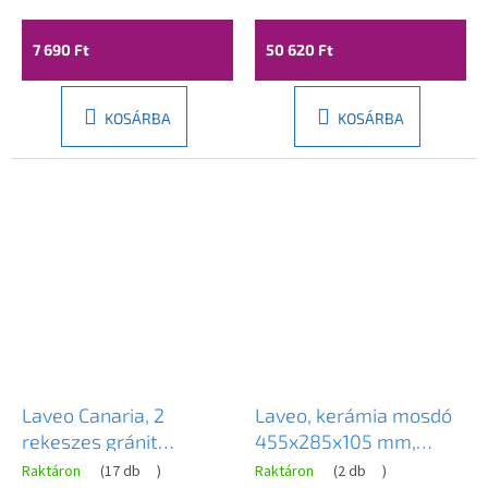
760x440x194 mm,
bézs, LAV-SBB_411T
7 690 Ft
50 620 Ft
KOSÁRBA
KOSÁRBA
Laveo Canaria, 2
Laveo, kerámia mosdó
rekeszes gránit
455x285x105 mm,
mosogató
fehér fényes, LAV-
Raktáron
(
17 db
)
Raktáron
(
2 db
)