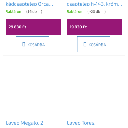
kádcsaptelep Orca
csaptelep h-143, króm,
kézizuhany-szettel, 150
LAV-BLP_022D
Raktáron
(
16 db
)
Raktáron
(
>20 db
)
mm, matt fekete, LAV-
BLQA710D
29 830 Ft
19 830 Ft
KOSÁRBA
KOSÁRBA
Laveo Megalo, 2
Laveo Tores,