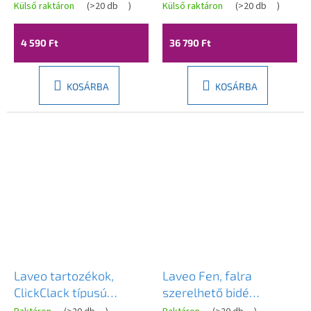
500ml, acél, LAV-
340x200x130 mm,
Külső raktáron
(
>20 db
)
Külső raktáron
(
>20 db
)
OKD_231T
fekete, LAV-VGV1710T
4 590 Ft
36 790 Ft
KOSÁRBA
KOSÁRBA
Laveo tartozékok,
Laveo Fen, falra
ClickClack típusú
szerelhető bidé
leeresztő dugó
csaptelep