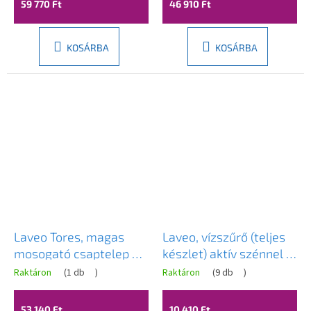
59 770 Ft
46 910 Ft
KOSÁRBA
KOSÁRBA
Laveo Tores, magas
Laveo, vízszűrő (teljes
mosogató csaptelep h-
készlet) aktív szénnel 5
266, arany matt, LAV-
µm, LAV-XBAK0AMII
Raktáron
(
1 db
)
Raktáron
(
9 db
)
BVT_G2ND
53 140 Ft
10 410 Ft