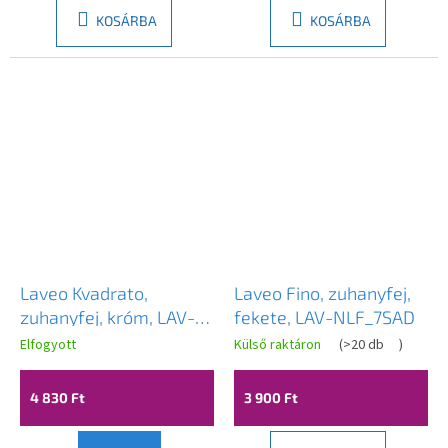
KOSÁRBA
KOSÁRBA
Laveo Kvadrato,
Laveo Fino, zuhanyfej,
zuhanyfej, króm, LAV-
fekete, LAV-NLF_7SAD
NLQ_0SAD
Elfogyott
Külső raktáron
(
>20 db
)
4 830 Ft
3 900 Ft