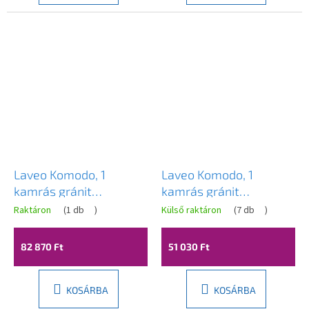
Laveo Komodo, 1
Laveo Komodo, 1
kamrás gránit
kamrás gránit
mosogató 586x490x221
mosogató 586x490x221
Raktáron
(
1 db
)
Külső raktáron
(
7 db
)
mm, fehér, LAV-
mm, bézs, LAV-
SBK_610A
SBK_410A
82 870 Ft
51 030 Ft
KOSÁRBA
KOSÁRBA