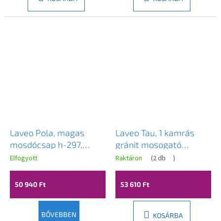
Laveo Pola, magas
Laveo Tau, 1 kamrás
mosdócsap h-297,
gránit mosogató
rózsaszín arany, LAV-
700x500x215 mm, bézs,
Elfogyott
Raktáron
(
2 db
)
BAP_82ND
LAV-SBT_4107
50 940 Ft
53 610 Ft
BŐVEBBEN
KOSÁRBA