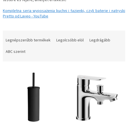
testére és fejére, amelyet értékesít!
Kompletna seria wyposażenia kuchni i łazienki, czyli baterie i natryski
Pretto od Laveo - YouTube
T
e
Legnépszerűbb termékek
Legolcsóbb elöl
Legdrágább
r
m
ABC szerint
é
k
T
e
e
k
r
r
m
e
é
n
k
d
e
e
k
z
l
é
i
s