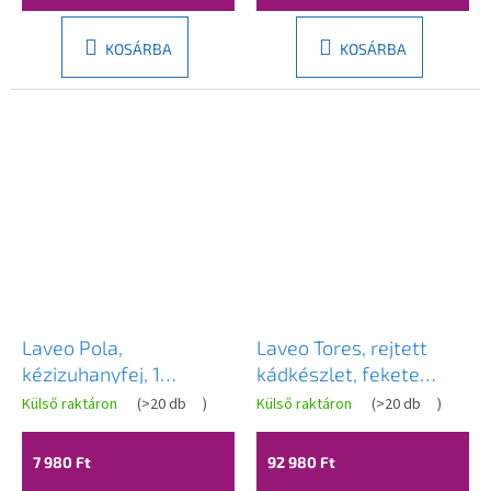
KOSÁRBA
KOSÁRBA
Laveo Pola,
Laveo Tores, rejtett
kézizuhanyfej, 1
kádkészlet, fekete
funkciós, arany matt,
matt, LAV-BVT_711P
Külső raktáron
(
>20 db
)
Külső raktáron
(
>20 db
)
LAV-NAP_GSAB
7 980 Ft
92 980 Ft