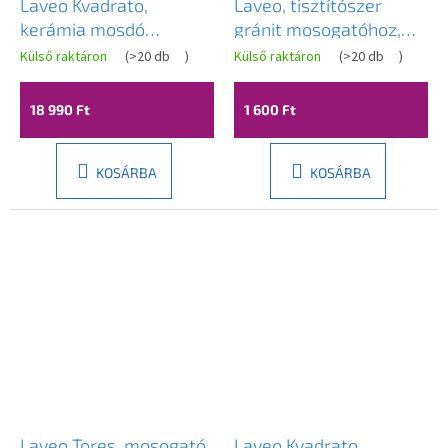
Laveo Kvadrato,
Laveo, tisztítószer
kerámia mosdó
gránit mosogatóhoz,
355x210x130 mm,
250 ml, LAV-OKT_020T
Külső raktáron
(
>20 db
)
Külső raktáron
(
>20 db
)
fényes fehér, LAV-
VUK_6135
18 990 Ft
1 600 Ft
KOSÁRBA
KOSÁRBA
Laveo Tores, mosogató
Laveo Kvadrato,