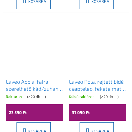
KOSÁRBA
KOSÁRBA
Laveo Appia, falra
Laveo Pola, rejtett bidé
szerelhető kád/zuhany
csaptelep, fekete matt,
csaptelep h-100, króm,
LAV-BAP_731P
Raktáron
(
>20 db
)
Külső raktáron
(
>20 db
)
LAV-BLP_010D
23 590 Ft
37 090 Ft
KOSÁRBA
KOSÁRBA