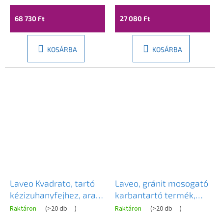
1160x500x207 mm,
VUK_6145
szürke, LAV-SPC_521T
68 730 Ft
27 080 Ft
KOSÁRBA
KOSÁRBA
Laveo Kvadrato, tartó
Laveo, gránit mosogató
kézizuhanyfejhez, arany
karbantartó termék,
fényes, LAV-CNQ_G0AD
250 ml, LAV-OKT_030T
Raktáron
(
>20 db
)
Raktáron
(
>20 db
)