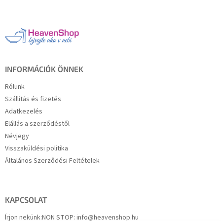
á
b
l
é
c
INFORMÁCIÓK ÖNNEK
Rólunk
Szállítás és fizetés
Adatkezelés
Elállás a szerződéstől
Névjegy
Visszaküldési politika
Általános Szerződési Feltételek
KAPCSOLAT
Írjon nekünk:
NON STOP: info@heavenshop.hu