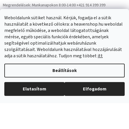
Megrendelések:
Munkanapokon 8:00-14:00 +421 914 399 399
Panaszok:
Munkanapokon 8:00-14:00 +421 914 399 399
Weboldalunk sütiket használ. Kérjük, fogadja el a sütik
Facebook
HeavenShop.sk
használatát a következő célokra: a heavenshop.hu weboldal
megfelelő működése, a weboldal látogatottságának
mérése, egyéb speciális funkciók érdekében, amelyek
Eredményeink
segítségével optimalizálhatjuk webáruházunk
szolgáltatásait. Weboldalunk használatával hozzájárulását
adja a sütik használatához. Tudjon meg többet
itt
Árukereső.hu
Beállítások
Elutasítom
Elfogadom
Copyright 2026
Heavenshop
. Minden jog fenntartva.